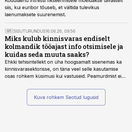
Kodulaenu intressi fikseerimisele mõeldakse tavaliselt
siis, kui euribor tõuseb, et vältida tulevikus
laenumaksete suurenemist.
SISUTURUNDUS
16.06.26, 09:56
ST
Miks kulub kinnisvaras endiselt
kolmandik tööajast info otsimisele ja
kuidas seda muuta saaks?
Ehkki tehisintellekt on üha hoogsamalt sisenemas ka
kinnisvarasektorisse, on täna veel selle kasutamise
osas rohkem küsimusi kui vastuseid. Peamurdmist ei
tekita niivõrd see, millist AI-lahendust kasutada, vaid
kas ettevõtte andmed on üldse sellisel kujul olemas, et
tehisintellekt neist midagi mõistlikku välja lugeda
Kuva rohkem Seotud lugusid
suudaks.