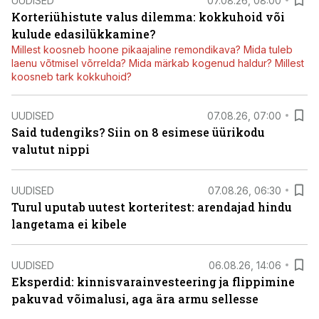
UUDISED
07.08.26, 08:00
Korteriühistute valus dilemma: kokkuhoid või
kulude edasilükkamine?
Millest koosneb hoone pikaajaline remondikava? Mida tuleb
laenu võtmisel võrrelda? Mida märkab kogenud haldur? Millest
koosneb tark kokkuhoid?
UUDISED
07.08.26, 07:00
Said tudengiks? Siin on 8 esimese üürikodu
valutut nippi
UUDISED
07.08.26, 06:30
Turul uputab uutest korteritest: arendajad hindu
langetama ei kibele
UUDISED
06.08.26, 14:06
Eksperdid: kinnisvarainvesteering ja flippimine
pakuvad võimalusi, aga ära armu sellesse