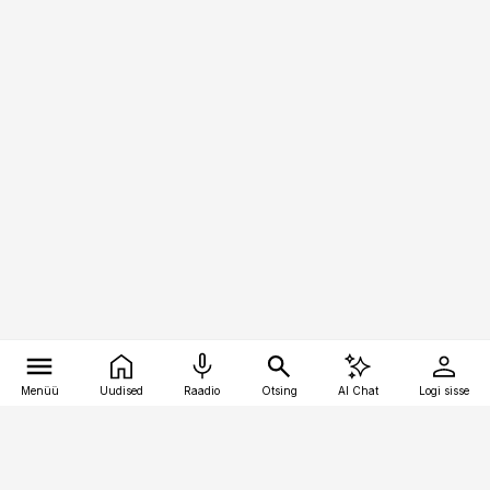
Menüü
Uudised
Raadio
Otsing
AI Chat
Logi sisse
Vana-Lõuna 39/1, 19094 Tallinn