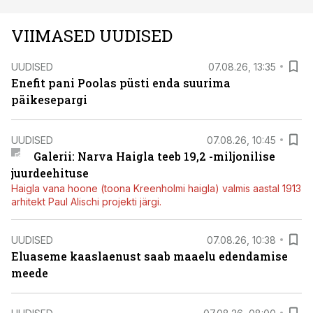
VIIMASED UUDISED
UUDISED
07.08.26, 13:35
Enefit pani Poolas püsti enda suurima
päikesepargi
UUDISED
07.08.26, 10:45
Galerii: Narva Haigla teeb 19,2 -miljonilise
juurdeehituse
Haigla vana hoone (toona Kreenholmi haigla) valmis aastal 1913
arhitekt Paul Alischi projekti järgi.
UUDISED
07.08.26, 10:38
Eluaseme kaaslaenust saab maaelu edendamise
meede