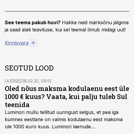
See teema pakub huvi?
Hakka neid märksõnu jälgima
ja saad alati teavituse, kui sel teemal ilmub midagi uut!
Kinnisvara
SEOTUD LOOD
UUDISED
18.02.25, 09:51
Oled nõus maksma kodulaenu eest üle
1000 € kuus? Vaata, kui palju tuleb Sul
teenida
Luminori mullu tellitud uuringust selgus, et pea iga
kümnes eestlane on valmis kodulaenu eest maksma
üle 1000 euro kuus. Luminori laenude
kompetentsikeskuse juht Helina Kikas selgitab, kui