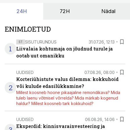
24H
72H
Nädal
ENIMLOETUD
SISUTURUNDUS
31.07.26, 12:13
ST
1
Liivalaia kohtumaja on jõudnud turule ja
ootab uut omanikku
UUDISED
07.08.26, 08:00
Korteriühistute valus dilemma: kokkuhoid
2
või kulude edasilükkamine?
Millest koosneb hoone pikaajaline remondikava? Mida
tuleb laenu võtmisel võrrelda? Mida märkab kogenud
haldur? Millest koosneb tark kokkuhoid?
UUDISED
06.08.26, 14:06
Eksperdid: kinnisvarainvesteering ja
3