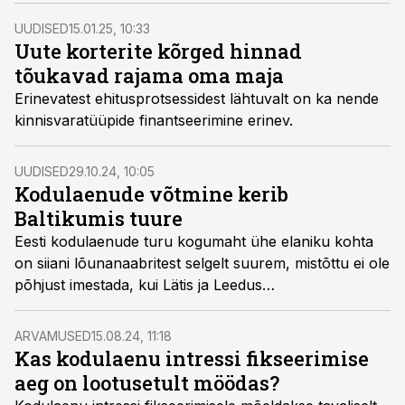
suurt laenu see tähendab ja mida sellise kuumakse
UUDISED
15.01.25, 10:33
eest on võimalik soetada.
Uute korterite kõrged hinnad
tõukavad rajama oma maja
Erinevatest ehitusprotsessidest lähtuvalt on ka nende
kinnisvaratüüpide finantseerimine erinev.
UUDISED
29.10.24, 10:05
Kodulaenude võtmine kerib
Baltikumis tuure
Eesti kodulaenude turu kogumaht ühe elaniku kohta
on siiani lõunanaabritest selgelt suurem, mistõttu ei ole
põhjust imestada, kui Lätis ja Leedus
keskmise laenumahu ning lepingute arvu
näitajad lähiajal meie omadest kiiremini kasvavad,
ARVAMUSED
15.08.24, 11:18
märgib Bigbanki Eesti juht Jonna Pechter.
Kas kodulaenu intressi fikseerimise
aeg on lootusetult möödas?