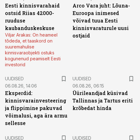
Eesti kinnisvarahaid
Arco Vara juht: Lõuna-
ostsid Riias 42000-
Euroopa inimesed
ruuduse
võivad tuua Eesti
kaubanduskeskuse
kinnisvaraturule uusi
Viljar Arakas: On heameel
ostjaid
tõdeda, et taaskord on
suuremahulise
kinnisvaraobjekti ostuks
kogunenud peamiselt Eesti
investorid
UUDISED
UUDISED
06.08.26, 14:06
06.08.26, 06:15
Eksperdid:
Üürileandjad küsivad
kinnisvarainvesteering
Tallinnas ja Tartus eriti
ja flippimine pakuvad
krõbedat hinda
võimalusi, aga ära armu
sellesse
UUDISED
UUDISED