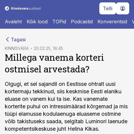
Telli
Avaleht
Kõik lood
TOPid
Podcastid
Konverentsid
cebook
Tagasi
Twitter)
KINNISVARA
20.02.25, 16:45
Millega vanema korteri
kedIn
ostmisel arvestada?
ail
k
Olgugi, et sel sajandil on Eestisse ohtralt uusi
kortermaju tekkinud, siis keskmise Eesti elaniku
eluase on vanem kui ta ise. Kas vanemate
korterite puhul on intressimäärad kõrgemad ja mis
tüüpi elamusse kodulaenuga eluaseme ostmine
võib takistuseks saada, selgitab Luminori laenude
kompetentsikeskuse juht Helina Kikas.