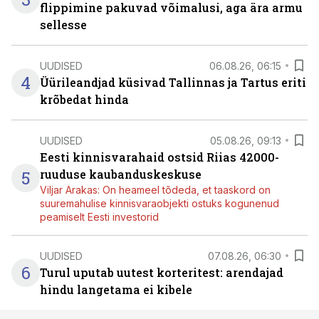
flippimine pakuvad võimalusi, aga ära armu
sellesse
UUDISED
06.08.26, 06:15
4
Üürileandjad küsivad Tallinnas ja Tartus eriti
krõbedat hinda
UUDISED
05.08.26, 09:13
Eesti kinnisvarahaid ostsid Riias 42000-
5
ruuduse kaubanduskeskuse
Viljar Arakas: On heameel tõdeda, et taaskord on
suuremahulise kinnisvaraobjekti ostuks kogunenud
peamiselt Eesti investorid
UUDISED
07.08.26, 06:30
6
Turul uputab uutest korteritest: arendajad
hindu langetama ei kibele