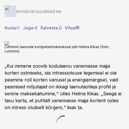
kinnisvarauudised.ee
Kuula
Jaga
Salvesta
Vihja
Luminori laenude kompetentsikeskuse juht Helina Kikas (foto:
Luminor).
„Kui inimene soovib kodulaenu vanemasse majja
korteri ostmiseks, siis intressiotsuse tegemisel ei ole
peamine roll korteri vanusel ja energiamärgisel, vaid
peamised mõjutajad on ikkagi laenutaotleja profiil ja
senine maksekäitumine,“ ütles Helina Kikas. „Seega ei
tasu karta, et puhtalt vanemasse majja korterit ostes
on intress oluliselt kõrgem,“ lisas ta.