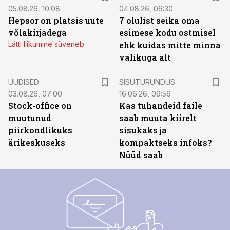
05.08.26, 10:08
04.08.26, 06:30
Hepsor on platsis uute
7 olulist seika oma
võlakirjadega
esimese kodu ostmisel
Lätti liikumine süveneb
ehk kuidas mitte minna
valikuga alt
ST
UUDISED
SISUTURUNDUS
03.08.26, 07:00
16.06.26, 09:56
Stock-office on
Kas tuhandeid faile
muutunud
saab muuta kiirelt
piirkondlikuks
sisukaks ja
ärikeskuseks
kompaktseks infoks?
Nüüd saab