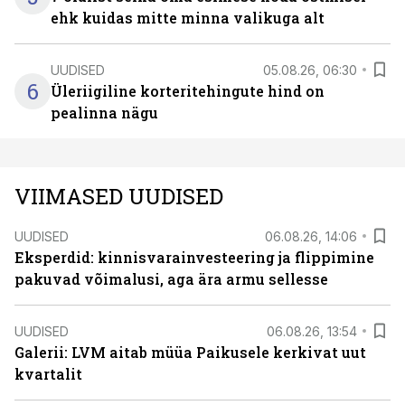
ehk kuidas mitte minna valikuga alt
UUDISED
05.08.26, 06:30
6
Üleriigiline korteritehingute hind on
pealinna nägu
VIIMASED UUDISED
UUDISED
06.08.26, 14:06
Eksperdid: kinnisvarainvesteering ja flippimine
pakuvad võimalusi, aga ära armu sellesse
UUDISED
06.08.26, 13:54
Galerii: LVM aitab müüa Paikusele kerkivat uut
kvartalit