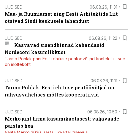
UUDISED
06.08.26, 11:31
Maa- ja Ruumiamet ning Eesti Arhitektide Liit
otsivad Sindi keskusele lahendust
UUDISED
06.08.26, 11:22
Kasvavad sisendhinnad kahandasid
Nordeconi kasumlikkust
Tarmo Pohlak pani Eesti ehituse peatöövõtjad konteksti - see
on mõttekoht
UUDISED
06.08.26, 11:11
Tarmo Pohlak: Eesti ehituse peatöövõtjad on
rahvusvahelises mõttes kooperatiivid
UUDISED
06.08.26, 10:50
Merko juht firma kasumikaotusest: väljavaade
paistab hea
Vaata Merko 2026. aasta II kvartali tulemusi