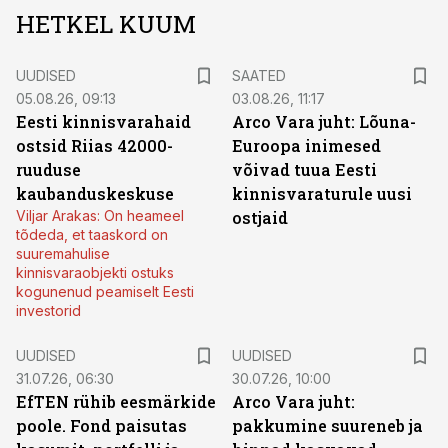
HETKEL KUUM
UUDISED
SAATED
05.08.26, 09:13
03.08.26, 11:17
Eesti kinnisvarahaid
Arco Vara juht: Lõuna-
ostsid Riias 42000-
Euroopa inimesed
ruuduse
võivad tuua Eesti
kaubanduskeskuse
kinnisvaraturule uusi
Viljar Arakas: On heameel
ostjaid
tõdeda, et taaskord on
suuremahulise
kinnisvaraobjekti ostuks
kogunenud peamiselt Eesti
investorid
UUDISED
UUDISED
31.07.26, 06:30
30.07.26, 10:00
EfTEN rühib eesmärkide
Arco Vara juht:
poole. Fond paisutas
pakkumine suureneb ja