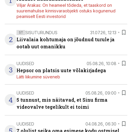
1
Viljar Arakas: On heameel tõdeda, et taaskord on
suuremahulise kinnisvaraobjekti ostuks kogunenud
peamiselt Eesti investorid
SISUTURUNDUS
31.07.26, 12:13
ST
2
Liivalaia kohtumaja on jõudnud turule ja
ootab uut omanikku
UUDISED
05.08.26, 10:08
3
Hepsor on platsis uute võlakirjadega
Lätti liikumine süveneb
UUDISED
05.08.26, 09:00
4
5 tunnust, mis näitavad, et Sinu firma
videovalve tegelikult ei toimi
UUDISED
04.08.26, 06:30
5
7 olulist seika oma esimese kodu ostmisel