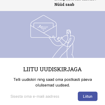
Nüüd saab
LIITU UUDISKIRJAGA
Telli uudiskiri ning saad oma postkasti päeva
olulisemad uudised.
Liitun