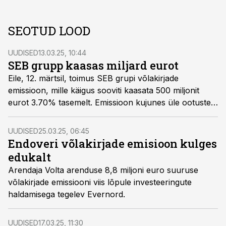
SEOTUD LOOD
UUDISED
13.03.25, 10:44
SEB grupp kaasas miljard eurot
Eile, 12. märtsil, toimus SEB grupi võlakirjade
emissioon, mille käigus sooviti kaasata 500 miljonit
eurot 3.70% tasemelt. Emissioon kujunes üle ootuste
edukaks, kui kogu huvi ulatus enam kui 2.6 miljardi
euroni, kirjutab SEB kapitaliturgude maakler
Erik Laur.
UUDISED
25.03.25, 06:45
Endoveri võlakirjade emisioon kulges
edukalt
Arendaja Volta arenduse 8,8 miljoni euro suuruse
võlakirjade emissiooni viis lõpule investeeringute
haldamisega tegelev Evernord.
UUDISED
17.03.25, 11:30