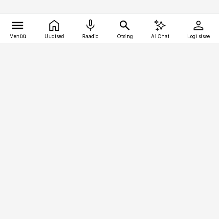
Menüü
Uudised
Raadio
Otsing
AI Chat
Logi sisse
Vana-Lõuna 39/1, 19094 Tallinn
(+372) 667 0111
kinnisvarauudised@kinnisvarauudised.ee
Telli
Reklaam
Firmast
Sisu kasutamisõigused
Ajakirjaniku
eetikakoodeks
Üldtingimused
Privaatsustingimused
Küpsiste poliitika
KKK