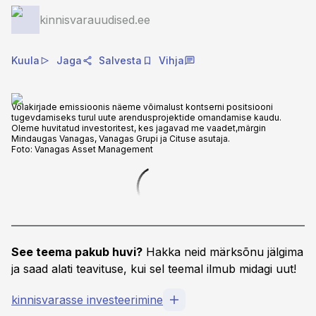
kinnisvarauudised.ee
Kuula
Jaga
Salvesta
Vihja
Võlakirjade emissioonis näeme võimalust kontserni positsiooni
tugevdamiseks turul uute arendusprojektide omandamise kaudu.
Oleme huvitatud investoritest, kes jagavad me vaadet,märgin
Mindaugas Vanagas, Vanagas Grupi ja Cituse asutaja.
Foto:
Vanagas Asset Management
See teema pakub huvi?
Hakka neid märksõnu jälgima
ja saad alati teavituse, kui sel teemal ilmub midagi uut!
kinnisvarasse investeerimine