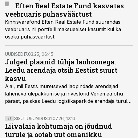
Eften Real Estate Fund kasvatas
veebruaris puhasväärtust
Kinnisvarafond Eften Real Estate Fund suurendas
veebruaris nii portfelli maksueelset kasumit kui ka
osaku puhasväärtust.
UUDISED
17.03.25, 06:45
Julged plaanid tühja laohoonega:
Leedu arendaja otsib Eestist suurt
kasvu
Ajal, mil Eestis muretsevad laopindade arendajad
läheneva ülepakkumise ja investorid Venemaa ohu
pärast, paiskas Leedu logistikaparkide arendaja turule
oma esimese suure laohoone, kuhu avamisel kolis
sisse vaid padelikeskus.
SISUTURUNDUS
31.07.26, 12:13
ST
Liivalaia kohtumaja on jõudnud
turule ja ootab uut omanikku