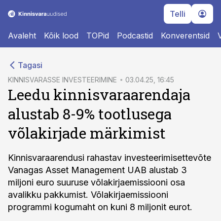
Telli
Avaleht
Kõik lood
TOPid
Podcastid
Konverentsid
cebook
Tagasi
Twitter)
KINNISVARASSE INVESTEERIMINE
03.04.25, 16:45
Leedu kinnisvaraarendaja
kedIn
alustab 8-9% tootlusega
ail
võlakirjade märkimist
k
Kinnisvaraarendusi rahastav investeerimisettevõte
Vanagas Asset Management UAB alustab 3
miljoni euro suuruse võlakirjaemissiooni osa
avalikku pakkumist. Võlakirjaemissiooni
programmi kogumaht on kuni 8 miljonit eurot.