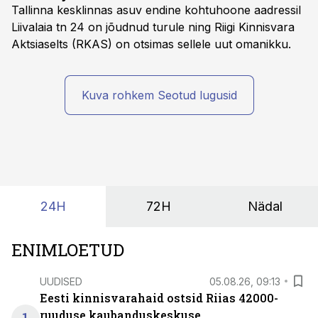
Tallinna kesklinnas asuv endine kohtuhoone aadressil
Liivalaia tn 24 on jõudnud turule ning Riigi Kinnisvara
Aktsiaselts (RKAS) on otsimas sellele uut omanikku.
Kuva rohkem Seotud lugusid
24H
72H
Nädal
ENIMLOETUD
UUDISED
05.08.26, 09:13
Eesti kinnisvarahaid ostsid Riias 42000-
ruuduse kaubanduskeskuse