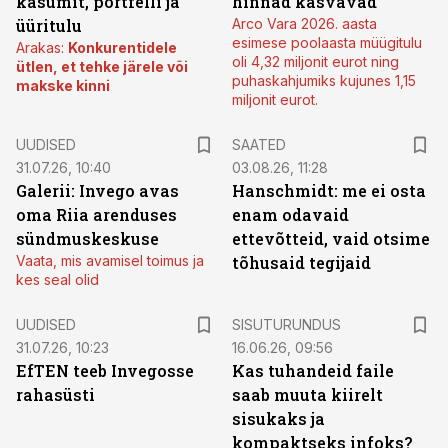
kasumit, portfelli ja
hinnad kasvavad
üüritulu
Arco Vara 2026. aasta
esimese poolaasta müügitulu
Arakas:
Konkurentidele
oli 4,32 miljonit eurot ning
ütlen, et tehke järele või
puhaskahjumiks kujunes 1,15
makske kinni
miljonit eurot.
UUDISED
SAATED
31.07.26, 10:40
03.08.26, 11:28
Galerii: Invego avas
Hanschmidt: me ei osta
oma Riia arenduses
enam odavaid
sündmuskeskuse
ettevõtteid, vaid otsime
Vaata, mis avamisel toimus ja
tõhusaid tegijaid
kes seal olid
ST
UUDISED
SISUTURUNDUS
31.07.26, 10:23
16.06.26, 09:56
EfTEN teeb Invegosse
Kas tuhandeid faile
rahasüsti
saab muuta kiirelt
sisukaks ja
kompaktseks infoks?