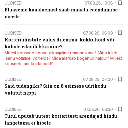
UUDISED
07.08.26, 10:38
Eluaseme kaaslaenust saab maaelu edendamise
meede
UUDISED
07.08.26, 08:00
Korteriühistute valus dilemma: kokkuhoid või
kulude edasilükkamine?
Millest koosneb hoone pikaajaline remondikava? Mida tuleb
laenu võtmisel võrrelda? Mida märkab kogenud haldur? Millest
koosneb tark kokkuhoid?
UUDISED
07.08.26, 07:00
Said tudengiks? Siin on 8 esimese üürikodu
valutut nippi
UUDISED
07.08.26, 06:30
Turul uputab uutest korteritest: arendajad hindu
langetama ei kibele