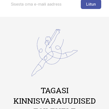
Liitun
TAGASI
KINNISVARAUUDISED