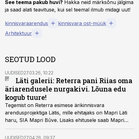
See teema pakub huvi?
Hakka neid märksõnu jälgima
ja saad alati teavituse, kui sel teemal ilmub midagi uut!
kinnisvaraarendus
kinnisvara ost-müük
Arhitektuur
SEOTUD LOOD
UUDISED
27.03.26, 10:22
Läti galerii: Reterra pani Riias oma
äriarendusele nurgakivi. Lõuna edu
kogub tuure!
Tegemist on Reterra esimese ärikinnisvara
arendusprojektiga Lätis, mille ehitajaks on Mapri Läti
haru, SIA Mapri Būve. Lisaks ehitusele saab Mapri
Būve’st ka hoone ankurüürnik, tuues tulevikus oma
Läti kontori Lacplesa Plaza hoonesse.
Pea 3 nädala
UUDISED
27.04.26, 09:37