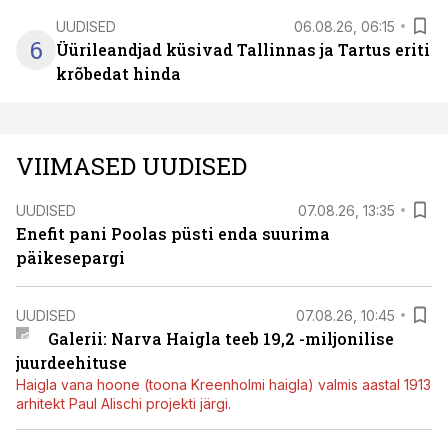
UUDISED
06.08.26, 06:15
6
Üürileandjad küsivad Tallinnas ja Tartus eriti
krõbedat hinda
VIIMASED UUDISED
UUDISED
07.08.26, 13:35
Enefit pani Poolas püsti enda suurima
päikesepargi
UUDISED
07.08.26, 10:45
Galerii: Narva Haigla teeb 19,2 -miljonilise
juurdeehituse
Haigla vana hoone (toona Kreenholmi haigla) valmis aastal 1913
arhitekt Paul Alischi projekti järgi.