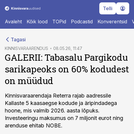
Telli
Avaleht
Kõik lood
TOPid
Podcastid
Konverentsid
cebook
Tagasi
Twitter)
KINNISVARAARENDUS
08.05.26, 11:47
GALERII: Tabasalu Pargikodu
kedIn
sarikapeoks on 60% kodudest
ail
on müüdud
k
Kinnisvaraarendaja Reterra rajab aadressile
Kallaste 5 kaasaegse kodude ja äripindadega
hoone, mis valmib 2026. aasta lõpuks.
Investeeringu maksumus on 7 miljonit eurot ning
arenduse ehitab NOBE.