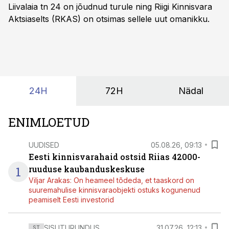
Liivalaia tn 24 on jõudnud turule ning Riigi Kinnisvara
Aktsiaselts (RKAS) on otsimas sellele uut omanikku.
24H
72H
Nädal
ENIMLOETUD
UUDISED
05.08.26, 09:13
Eesti kinnisvarahaid ostsid Riias 42000-
1
ruuduse kaubanduskeskuse
Viljar Arakas: On heameel tõdeda, et taaskord on
suuremahulise kinnisvaraobjekti ostuks kogunenud
peamiselt Eesti investorid
SISUTURUNDUS
31.07.26, 12:13
ST