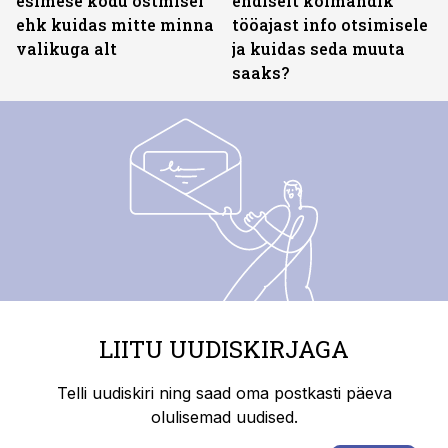
esimese kodu ostmisel
endiselt kolmandik
ehk kuidas mitte minna
tööajast info otsimisele
valikuga alt
ja kuidas seda muuta
saaks?
LIITU UUDISKIRJAGA
Telli uudiskiri ning saad oma postkasti päeva
olulisemad uudised.