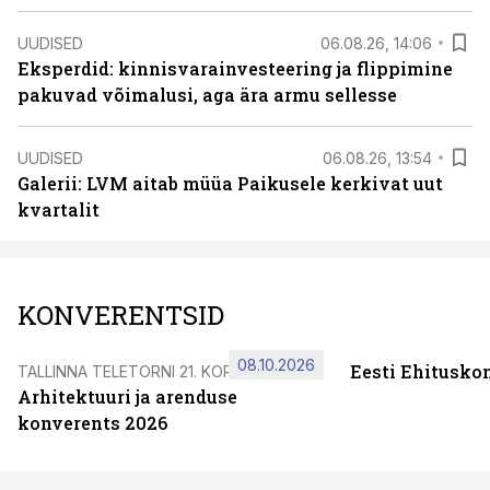
UUDISED
06.08.26, 14:06
Eksperdid: kinnisvarainvesteering ja flippimine
pakuvad võimalusi, aga ära armu sellesse
UUDISED
06.08.26, 13:54
Galerii: LVM aitab müüa Paikusele kerkivat uut
kvartalit
KONVERENTSID
08.10.2026
Eesti Ehitusko
TALLINNA TELETORNI 21. KORRUSEL
Arhitektuuri ja arenduse
konverents 2026