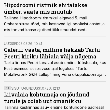
eest
sai Reterra koos Invegoga ühisarenduse valmis.
Hipodroomi ristmik ehitatakse
Mida põnevat ja erilist pakub Lätis arendamine
- vaata!
ümber, vaata mis muutub
Tallinna Hipodroomi ristmikul algavad 5. mail
ümberehituse tööd, mis kestavad ligi poolteist aastat ja
mis toovad kaasa ajutised liiklusmuudatused.
Ümberehitus seob linna uue Hipodroomi kvartaliga
ning parandab Paldiski maantee liiklusohutust.
UUDISED
23.03.26, 10:41
Galerii: vaata, milline hakkab Tartu
Peetri kiriku lähiala välja nägema
Tartu linnas Peetri tänaval asub endine tööstusala, kus
Eesti esimese iseseisvuse ajal tegutses “Tartu
Metallivabrik G&H Lellep” ning Vene okupatsiooni ajal
põllutöömasinate tehas „Võit“. Reterra elu- ja ärikvartali
arendusala arhitektuurikonkursi võitjaks kuulutati
SISUTURUNDUS
31.07.26, 12:13
ST
Apex Arhitektuuribüroo võistlustööga „Lellepi kvartal“.
Liivalaia kohtumaja on jõudnud
turule ja ootab uut omanikku
Tallinna kesklinnas asuv endine kohtuhoone aadressil