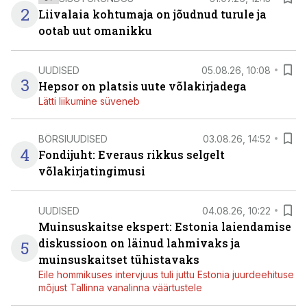
2
Liivalaia kohtumaja on jõudnud turule ja
ootab uut omanikku
UUDISED
05.08.26, 10:08
3
Hepsor on platsis uute võlakirjadega
Lätti liikumine süveneb
BÖRSIUUDISED
03.08.26, 14:52
4
Fondijuht: Everaus rikkus selgelt
võlakirjatingimusi
UUDISED
04.08.26, 10:22
Muinsuskaitse ekspert: Estonia laiendamise
diskussioon on läinud lahmivaks ja
5
muinsuskaitset tühistavaks
Eile hommikuses intervjuus tuli juttu Estonia juurdeehituse
mõjust Tallinna vanalinna väärtustele