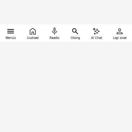
Menüü
Uudised
Raadio
Otsing
AI Chat
Logi sisse
Vana-Lõuna 39/1, 19094 Tallinn
(+372) 667 0111
kinnisvarauudised@kinnisvarauudised.ee
Telli
Reklaam
Firmast
Sisu kasutamisõigused
Ajakirjaniku
eetikakoodeks