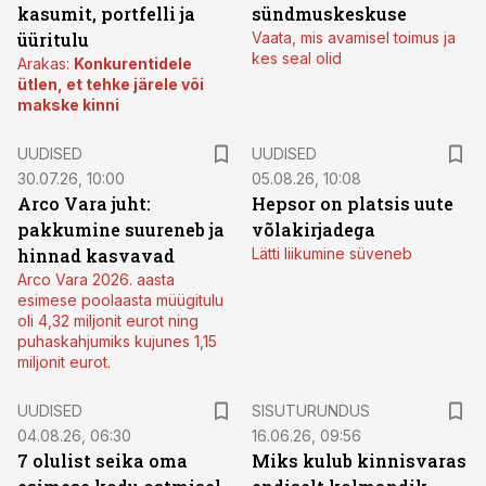
kasumit, portfelli ja
sündmuskeskuse
üüritulu
Vaata, mis avamisel toimus ja
kes seal olid
Arakas:
Konkurentidele
ütlen, et tehke järele või
makske kinni
UUDISED
UUDISED
30.07.26, 10:00
05.08.26, 10:08
Arco Vara juht:
Hepsor on platsis uute
pakkumine suureneb ja
võlakirjadega
hinnad kasvavad
Lätti liikumine süveneb
Arco Vara 2026. aasta
esimese poolaasta müügitulu
oli 4,32 miljonit eurot ning
puhaskahjumiks kujunes 1,15
miljonit eurot.
ST
UUDISED
SISUTURUNDUS
04.08.26, 06:30
16.06.26, 09:56
7 olulist seika oma
Miks kulub kinnisvaras