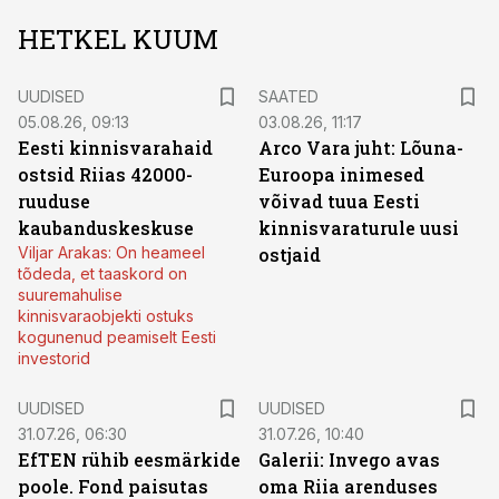
HETKEL KUUM
UUDISED
SAATED
05.08.26, 09:13
03.08.26, 11:17
Eesti kinnisvarahaid
Arco Vara juht: Lõuna-
ostsid Riias 42000-
Euroopa inimesed
ruuduse
võivad tuua Eesti
kaubanduskeskuse
kinnisvaraturule uusi
Viljar Arakas: On heameel
ostjaid
tõdeda, et taaskord on
suuremahulise
kinnisvaraobjekti ostuks
kogunenud peamiselt Eesti
investorid
UUDISED
UUDISED
31.07.26, 06:30
31.07.26, 10:40
EfTEN rühib eesmärkide
Galerii: Invego avas
poole. Fond paisutas
oma Riia arenduses