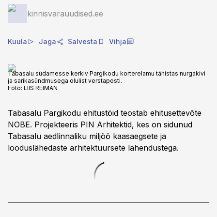
kinnisvarauudised.ee
Kuula
Jaga
Salvesta
Vihja
Tabasalu südamesse kerkiv Pargikodu korterelamu tähistas nurgakivi
ja sarikasündmusega olulist verstaposti.
Foto:
LIIS REIMAN
Tabasalu Pargikodu ehitustöid teostab ehitusettevõte
NOBE. Projekteeris PIN Arhitektid, kes on sidunud
Tabasalu aedlinnaliku miljöö kaasaegsete ja
looduslähedaste arhitektuursete lahendustega.