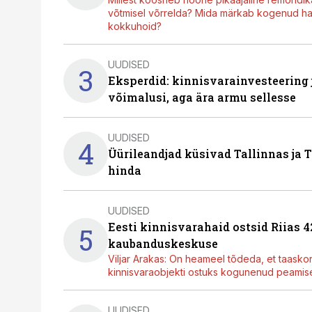
võtmisel võrrelda? Mida märkab kogenud hal
kokkuhoid?
UUDISED
3
Eksperdid: kinnisvarainvesteering
võimalusi, aga ära armu sellesse
UUDISED
4
Üürileandjad küsivad Tallinnas ja T
hinda
UUDISED
Eesti kinnisvarahaid ostsid Riias 
5
kaubanduskeskuse
Viljar Arakas: On heameel tõdeda, et taasko
kinnisvaraobjekti ostuks kogunenud peamisel
UUDISED