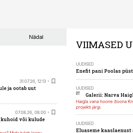
Nädal
VIIMASED U
UUDISED
Enefit pani Poolas püs
31.07.26, 12:13
le ja ootab uut
UUDISED
Galerii: Narva Haigl
Haigla vana hoone (toona Kree
projekti järgi.
07.08.26, 08:00
kkuhoid või kulude
UUDISED
Eluaseme kaaslaenust
ava? Mida tuleb laenu