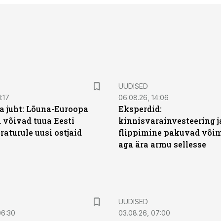
UUDISED
:17
06.08.26, 14:06
a juht: Lõuna-Euroopa
Eksperdid:
 võivad tuua Eesti
kinnisvarainvesteering j
aturule uusi ostjaid
flippimine pakuvad võim
aga ära armu sellesse
UUDISED
06:30
03.08.26, 07:00