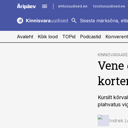
ehitusuudised.ee
toostusuudised.ee
kaubandus.ee
imelineajalugu.ee
logistikauudised.ee
imelineteadus.ee
Avaleht
Kõik lood
TOPid
Podcastid
Konverent
cebook
KINNISVARAAR
Vene 
Twitter)
kedIn
korte
ail
k
Kursilt kõrv
plahvatus vig
Indrek L