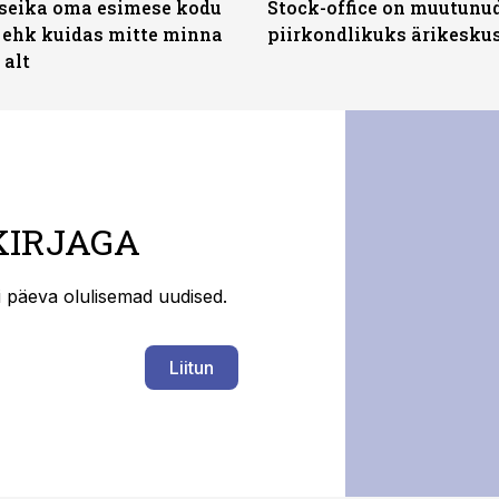
t seika oma esimese kodu
Stock-office on muutunu
 ehk kuidas mitte minna
piirkondlikuks ärikesku
 alt
KIRJAGA
ti päeva olulisemad uudised.
Liitun