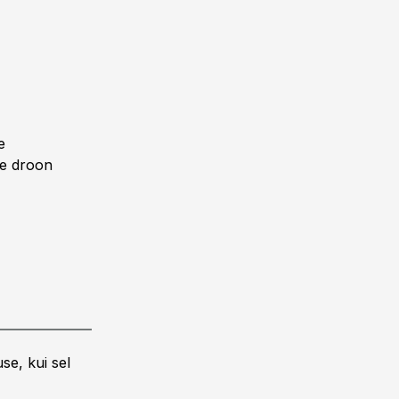
e
ne droon
se, kui sel