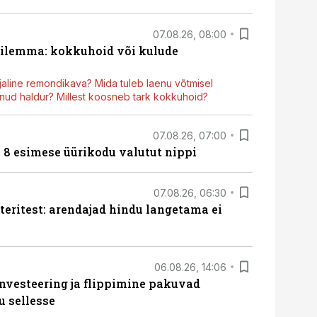
07.08.26, 08:00
dilemma: kokkuhoid või kulude
aline remondikava? Mida tuleb laenu võtmisel
ud haldur? Millest koosneb tark kokkuhoid?
07.08.26, 07:00
n 8 esimese üürikodu valutut nippi
07.08.26, 06:30
teritest: arendajad hindu langetama ei
06.08.26, 14:06
nvesteering ja flippimine pakuvad
u sellesse