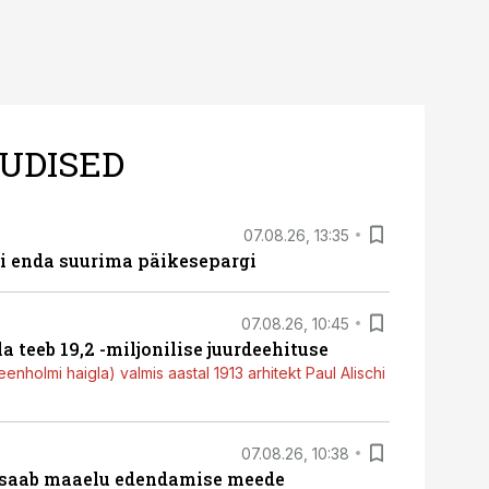
UDISED
07.08.26, 13:35
ti enda suurima päikesepargi
07.08.26, 10:45
a teeb 19,2 -miljonilise juurdeehituse
nholmi haigla) valmis aastal 1913 arhitekt Paul Alischi
07.08.26, 10:38
 saab maaelu edendamise meede