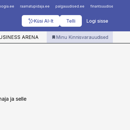
Iseteenindus
loogia.ee
raamatupidaja.ee
palgauudised.ee
finantsuudised.ee
a
Telli Kinnisvarauudised
Küsi AI-lt
Telli
Logi sisse
USINESS ARENA
Minu Kinnisvarauudised
ja ja selle