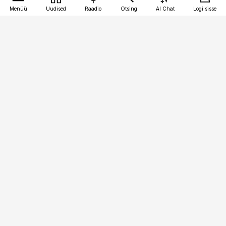
Menüü
Uudised
Raadio
Otsing
AI Chat
Logi sisse
Vana-Lõuna 39/1, 19094 Tallinn
(+372) 667 0111
kinnisvarauudised@kinnisvarauudised.ee
Telli
Reklaam
Firmast
Sisu kasutamisõigused
Ajakirjaniku
eetikakoodeks
Üldtingimused
Privaatsustingimused
Küpsiste poliitika
KKK
Eesti Meediaettevõtete
Eelistuste haldamine
Liit