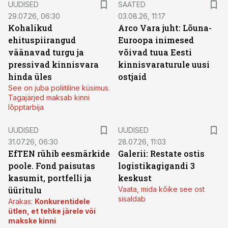
UUDISED
SAATED
29.07.26, 06:30
03.08.26, 11:17
Kohalikud
Arco Vara juht: Lõuna-
ehituspiirangud
Euroopa inimesed
väänavad turgu ja
võivad tuua Eesti
pressivad kinnisvara
kinnisvaraturule uusi
hinda üles
ostjaid
See on juba poliitiline küsimus.
Tagajärjed maksab kinni
lõpptarbija
UUDISED
UUDISED
31.07.26, 06:30
28.07.26, 11:03
EfTEN rühib eesmärkide
Galerii: Restate ostis
poole. Fond paisutas
logistikagigandi 3
kasumit, portfelli ja
keskust
üüritulu
Vaata, mida kõike see ost
sisaldab
Arakas:
Konkurentidele
ütlen, et tehke järele või
makske kinni