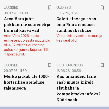
UUDISED
UUDISED
30.07.26, 10:00
31.07.26, 10:40
Arco Vara juht:
Galerii: Invego avas
pakkumine suureneb ja
oma Riia arenduses
hinnad kasvavad
sündmuskeskuse
Arco Vara 2026. aasta
Vaata, mis avamisel toimus ja
esimese poolaasta müügitulu
kes seal olid
oli 4,32 miljonit eurot ning
puhaskahjumiks kujunes 1,15
miljonit eurot.
ST
UUDISED
SISUTURUNDUS
29.07.26, 11:59
16.06.26, 09:56
Merko jätkab üle 1000-
Kas tuhandeid faile
korterilise arenduse
saab muuta kiirelt
rajamisega
sisukaks ja
kompaktseks infoks?
Nüüd saab