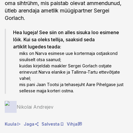
oma sihtrühm, mis paistab olevat ammendunud,
ütleb arendaja ametlik müügipartner Sergei
Gorlach.
Hea lugeja! See siin on alles sisuka loo esimene
lõik. Kui sa oleks tellija, saaksid seda
artiklit lugedes teada:
miks on Narva esimese uue kortermaja ostjaskond
sisuliselt otsa saanud;
kuidas kirjeldab maakler Sergei Gorlach ostjate
erinevust Narva elanike ja Tallinna-Tartu ettevõtjate
vahel;
mis pani Jaan Tootsi ja tehasejuht Aare Pihelgase just
sellesse majja korteri ostma.
Nikolai Andrejev
Kuula
Jaga
Salvesta
Vihja