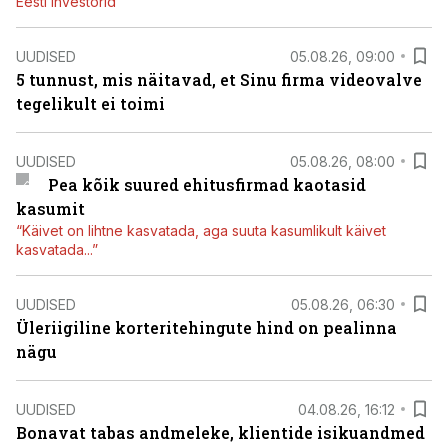
Eesti investorid
UUDISED
05.08.26, 09:00
5 tunnust, mis näitavad, et Sinu firma videovalve
tegelikult ei toimi
UUDISED
05.08.26, 08:00
Pea kõik suured ehitusfirmad kaotasid
kasumit
“Käivet on lihtne kasvatada, aga suuta kasumlikult käivet
kasvatada...”
UUDISED
05.08.26, 06:30
Üleriigiline korteritehingute hind on pealinna
nägu
UUDISED
04.08.26, 16:12
Bonavat tabas andmeleke, klientide isikuandmed