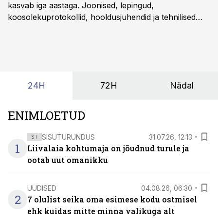
kasvab iga aastaga. Joonised, lepingud,
koosolekuprotokollid, hooldusjuhendid ja tehnilised
kirjeldused kogunevad erinevatesse süsteemidesse
ning lõpuks on tükk tegu, et üldse aru saada, kus
midagi asub. Ent see kõik saab tehisintellekti abiga olla
kordades lihtsam.
24H
72H
Nädal
ENIMLOETUD
SISUTURUNDUS
31.07.26, 12:13
ST
1
Liivalaia kohtumaja on jõudnud turule ja
ootab uut omanikku
UUDISED
04.08.26, 06:30
2
7 olulist seika oma esimese kodu ostmisel
ehk kuidas mitte minna valikuga alt