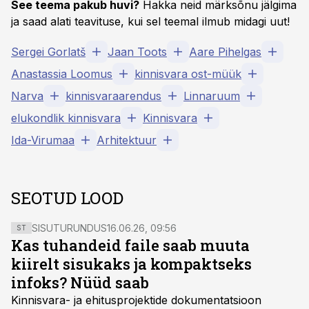
See teema pakub huvi?
Hakka neid märksõnu jälgima
ja saad alati teavituse, kui sel teemal ilmub midagi uut!
Sergei Gorlatš
Jaan Toots
Aare Pihelgas
Anastassia Loomus
kinnisvara ost-müük
Narva
kinnisvaraarendus
Linnaruum
elukondlik kinnisvara
Kinnisvara
Ida-Virumaa
Arhitektuur
SEOTUD LOOD
SISUTURUNDUS
16.06.26, 09:56
ST
Kas tuhandeid faile saab muuta
kiirelt sisukaks ja kompaktseks
infoks? Nüüd saab
Kinnisvara- ja ehitusprojektide dokumentatsioon