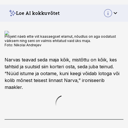
Loe AI kokkuvõtet
Projekt näeb ette viit kaasaegset elamut, nõudlus on aga oodatust
väiksem ning seni on valmis ehitatud vaid üks maja.
Foto:
Nikolai Andrejev
Narvas teavad seda maja kõik, mistõttu on kõik, kes
tahtsid ja suutsid siin korteri osta, seda juba teinud.
“Nüüd istume ja ootame, kuni keegi võidab lotoga või
kolib mõnest teisest linnast Narva,” ironiseerib
maakler.