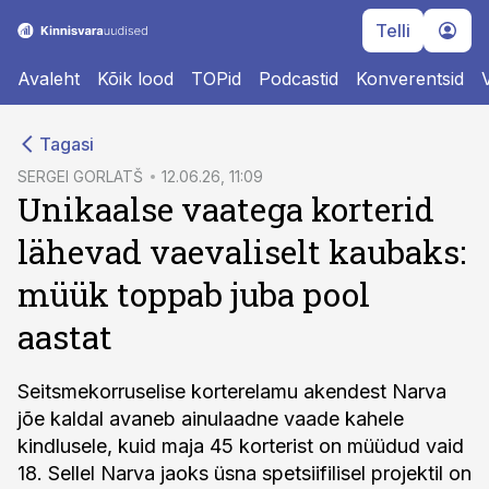
Telli
Avaleht
Kõik lood
TOPid
Podcastid
Konverentsid
cebook
Tagasi
Twitter)
SERGEI GORLATŠ
12.06.26, 11:09
Unikaalse vaatega korterid
kedIn
lähevad vaevaliselt kaubaks:
ail
müük toppab juba pool
k
aastat
Seitsmekorruselise korterelamu akendest Narva
jõe kaldal avaneb ainulaadne vaade kahele
kindlusele, kuid maja 45 korterist on müüdud vaid
18. Sellel Narva jaoks üsna spetsiifilisel projektil on