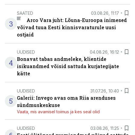
SAATED
03.08.26, 11:17
Arco Vara juht: Lõuna-Euroopa inimesed
3
võivad tuua Eesti kinnisvaraturule uusi
ostjaid
UUDISED
04.08.26, 16:12
Bonavat tabas andmeleke, klientide
4
isikuandmed võisid sattuda kurjategijate
kätte
UUDISED
31.07.26, 10:40
Galerii: Invego avas oma Riia arenduses
5
sündmuskeskuse
Vaata, mis avamisel toimus ja kes seal olid
UUDISED
03.08.26, 11:25