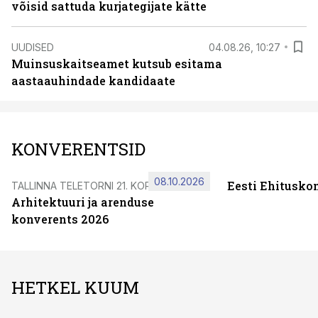
võisid sattuda kurjategijate kätte
UUDISED
04.08.26, 10:27
Muinsuskaitseamet kutsub esitama
aastaauhindade kandidaate
KONVERENTSID
08.10.2026
Eesti Ehitusko
TALLINNA TELETORNI 21. KORRUSEL
Arhitektuuri ja arenduse
konverents 2026
HETKEL KUUM