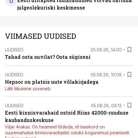
6
Eesti ülitäpsed ruumiandmed võivad sattuda
julgeolekuriski keskmesse
VIIMASED UUDISED
UUDISED
05.08.26, 14:00
Tahad osta suvilat? Oota sügiseni
UUDISED
05.08.26, 10:08
Hepsor on platsis uute võlakirjadega
Lätti liikumine süveneb
UUDISED
05.08.26, 09:13
Eesti kinnisvarahaid ostsid Riias 42000-ruuduse
kaubanduskeskuse
Viljar Arakas: On heameel tõdeda, et taaskord on
suuremahulise kinnisvaraobjekti ostuks kogunenud peamiselt