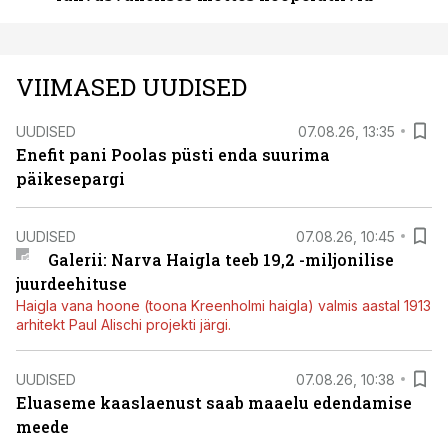
VIIMASED UUDISED
UUDISED
07.08.26, 13:35
Enefit pani Poolas püsti enda suurima
päikesepargi
UUDISED
07.08.26, 10:45
Galerii: Narva Haigla teeb 19,2 -miljonilise
juurdeehituse
Haigla vana hoone (toona Kreenholmi haigla) valmis aastal 1913
arhitekt Paul Alischi projekti järgi.
UUDISED
07.08.26, 10:38
Eluaseme kaaslaenust saab maaelu edendamise
meede