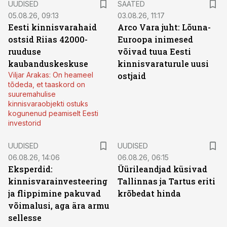
UUDISED
SAATED
05.08.26, 09:13
03.08.26, 11:17
Eesti kinnisvarahaid
Arco Vara juht: Lõuna-
ostsid Riias 42000-
Euroopa inimesed
ruuduse
võivad tuua Eesti
kaubanduskeskuse
kinnisvaraturule uusi
Viljar Arakas: On heameel
ostjaid
tõdeda, et taaskord on
suuremahulise
kinnisvaraobjekti ostuks
kogunenud peamiselt Eesti
investorid
UUDISED
UUDISED
06.08.26, 14:06
06.08.26, 06:15
Eksperdid:
Üürileandjad küsivad
kinnisvarainvesteering
Tallinnas ja Tartus eriti
ja flippimine pakuvad
krõbedat hinda
võimalusi, aga ära armu
sellesse