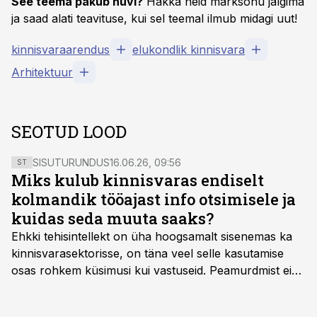
See teema pakub huvi?
Hakka neid märksõnu jälgima
ja saad alati teavituse, kui sel teemal ilmub midagi uut!
kinnisvaraarendus
elukondlik kinnisvara
Arhitektuur
SEOTUD LOOD
SISUTURUNDUS
16.06.26, 09:56
ST
Miks kulub kinnisvaras endiselt
kolmandik tööajast info otsimisele ja
kuidas seda muuta saaks?
Ehkki tehisintellekt on üha hoogsamalt sisenemas ka
kinnisvarasektorisse, on täna veel selle kasutamise
osas rohkem küsimusi kui vastuseid. Peamurdmist ei
tekita niivõrd see, millist AI-lahendust kasutada, vaid
kas ettevõtte andmed on üldse sellisel kujul olemas, et