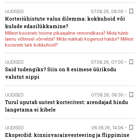
UUDISED
07.08.26, 08:00
Korteriühistute valus dilemma: kokkuhoid või
kulude edasilükkamine?
Millest koosneb hoone pikaajaline remondikava? Mida tuleb
laenu võtmisel võrrelda? Mida märkab kogenud haldur? Millest
koosneb tark kokkuhoid?
UUDISED
07.08.26, 07:00
Said tudengiks? Siin on 8 esimese üürikodu
valutut nippi
UUDISED
07.08.26, 06:30
Turul uputab uutest korteritest: arendajad hindu
langetama ei kibele
UUDISED
06.08.26, 14:06
Eksperdid: kinnisvarainvesteering ja flippimine