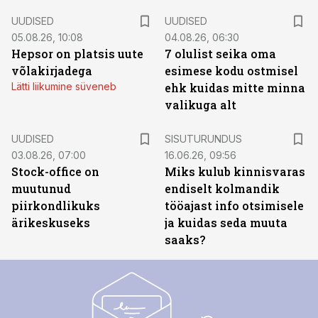
UUDISED
UUDISED
05.08.26, 10:08
04.08.26, 06:30
Hepsor on platsis uute
7 olulist seika oma
võlakirjadega
esimese kodu ostmisel
Lätti liikumine süveneb
ehk kuidas mitte minna
valikuga alt
ST
UUDISED
SISUTURUNDUS
03.08.26, 07:00
16.06.26, 09:56
Stock-office on
Miks kulub kinnisvaras
muutunud
endiselt kolmandik
piirkondlikuks
tööajast info otsimisele
ärikeskuseks
ja kuidas seda muuta
saaks?