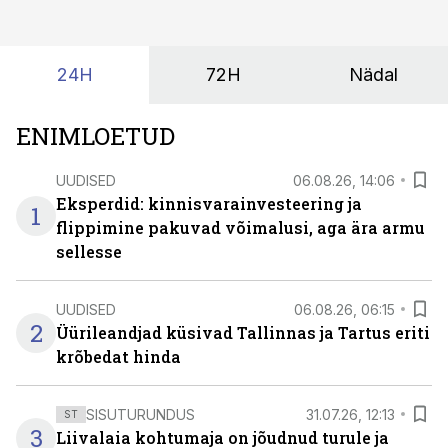
tehisintellekt neist midagi mõistlikku välja lugeda
suudaks.
24H
72H
Nädal
ENIMLOETUD
UUDISED
06.08.26, 14:06
Eksperdid: kinnisvarainvesteering ja
1
flippimine pakuvad võimalusi, aga ära armu
sellesse
UUDISED
06.08.26, 06:15
2
Üürileandjad küsivad Tallinnas ja Tartus eriti
krõbedat hinda
SISUTURUNDUS
31.07.26, 12:13
ST
3
Liivalaia kohtumaja on jõudnud turule ja