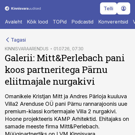
Telli
Avaleht
Kõik lood
TOPid
Podcastid
Konverentsid
cebook
Tagasi
Twitter)
KINNISVARAARENDUS
01.07.26, 07:30
Galerii: Mitt&Perlebach pani
kedIn
koos partneritega Pärnu
ail
eliitmajale nurgakivi
k
Omanikele Kristjan Mitt ja Andres Pärloja kuuluva
Villa2 Arenduse OÜ pani Pärnu rannarajoonis uue
premium-klassi kortermajale Villa 2 nurgakivi.
Hoone projekteeris KAMP Arhitektid. Ehitajaks on
samade meeste firma Mitt&Perlebach.
Müügipartnertiks on LVM Kinnisvara.