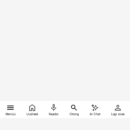
Menüü
Uudised
Raadio
Otsing
AI Chat
Logi sisse