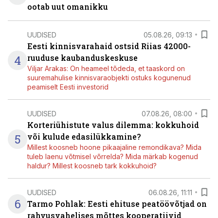
ootab uut omanikku
UUDISED
05.08.26, 09:13
Eesti kinnisvarahaid ostsid Riias 42000-
4
ruuduse kaubanduskeskuse
Viljar Arakas: On heameel tõdeda, et taaskord on
suuremahulise kinnisvaraobjekti ostuks kogunenud
peamiselt Eesti investorid
UUDISED
07.08.26, 08:00
Korteriühistute valus dilemma: kokkuhoid
5
või kulude edasilükkamine?
Millest koosneb hoone pikaajaline remondikava? Mida
tuleb laenu võtmisel võrrelda? Mida märkab kogenud
haldur? Millest koosneb tark kokkuhoid?
UUDISED
06.08.26, 11:11
6
Tarmo Pohlak: Eesti ehituse peatöövõtjad on
rahvusvahelises mõttes kooperatiivid