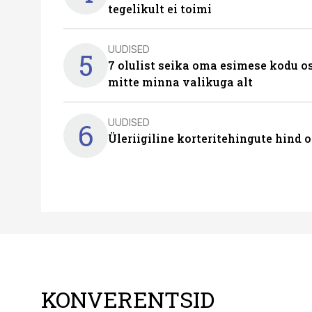
tegelikult ei toimi
UUDISED
5
7 olulist seika oma esimese kodu o
mitte minna valikuga alt
UUDISED
6
Üleriigiline korteritehingute hind 
KONVERENTSID