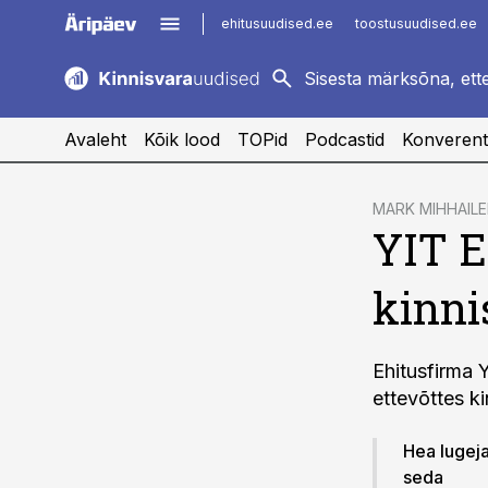
ehitusuudised.ee
toostusuudised.ee
kaubandus.ee
imelineajalugu.ee
logistikauudised.ee
imelineteadus.ee
Avaleht
Kõik lood
TOPid
Podcastid
Konverent
cebook
MARK MIHHAIL
YIT E
Twitter)
kedIn
kinni
ail
k
Ehitusfirma Y
ettevõttes ki
Hea lugeja!
seda