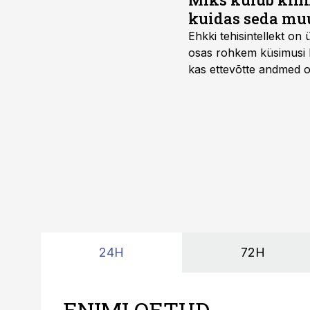
kuidas seda mu
Ehkki tehisintellekt on
osas rohkem küsimusi ku
kas ettevõtte andmed on 
suudaks.
24H
72H
ENIMLOETUD