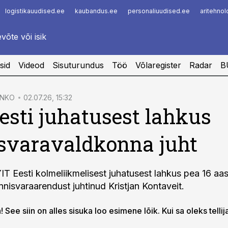
logistikauudised.ee
kaubandus.ee
personaliuudised.ee
aritehno
Infopank
Radar
sid
Videod
Sisuturundus
Töö
Võlaregister
Radar
B
ENKO
02.07.26, 15:32
esti juhatusest lahkus
svaravaldkonna juht
IT Eesti kolmeliikmelisest juhatusest lahkus pea 16 aas
nnisvaraarendust juhtinud Kristjan Kontaveit.
 See siin on alles sisuka loo esimene lõik. Kui sa oleks tellij