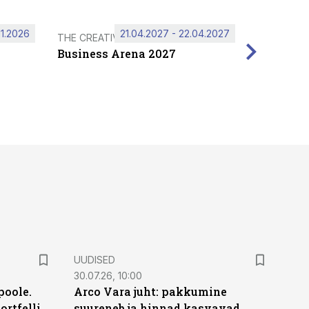
11.2026
21.04.2027 - 22.04.2027
THE CREATIVE HUB
Business Arena 2027
UUDISED
30.07.26, 10:00
poole.
Arco Vara juht: pakkumine
ortfelli
suureneb ja hinnad kasvavad