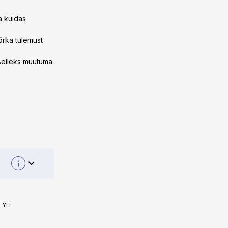
a kuidas
õrka tulemust
 selleks muutuma.
:
YIT