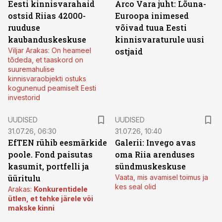
Eesti kinnisvarahaid
Arco Vara juht: Lõuna-
ostsid Riias 42000-
Euroopa inimesed
ruuduse
võivad tuua Eesti
kaubanduskeskuse
kinnisvaraturule uusi
Viljar Arakas: On heameel
ostjaid
tõdeda, et taaskord on
suuremahulise
kinnisvaraobjekti ostuks
kogunenud peamiselt Eesti
investorid
UUDISED
UUDISED
31.07.26, 06:30
31.07.26, 10:40
EfTEN rühib eesmärkide
Galerii: Invego avas
poole. Fond paisutas
oma Riia arenduses
kasumit, portfelli ja
sündmuskeskuse
üüritulu
Vaata, mis avamisel toimus ja
kes seal olid
Arakas:
Konkurentidele
ütlen, et tehke järele või
makske kinni