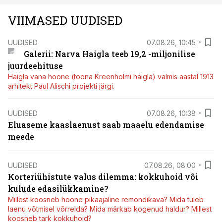
VIIMASED UUDISED
UUDISED
07.08.26, 10:45
Galerii: Narva Haigla teeb 19,2 -miljonilise
juurdeehituse
Haigla vana hoone (toona Kreenholmi haigla) valmis aastal 1913
arhitekt Paul Alischi projekti järgi.
UUDISED
07.08.26, 10:38
Eluaseme kaaslaenust saab maaelu edendamise
meede
UUDISED
07.08.26, 08:00
Korteriühistute valus dilemma: kokkuhoid või
kulude edasilükkamine?
Millest koosneb hoone pikaajaline remondikava? Mida tuleb
laenu võtmisel võrrelda? Mida märkab kogenud haldur? Millest
koosneb tark kokkuhoid?