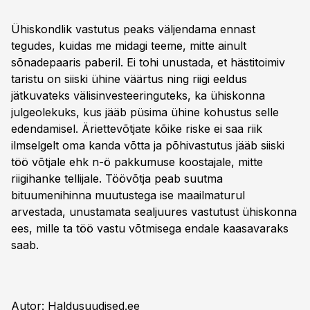
Ühiskondlik vastutus peaks väljendama ennast
tegudes, kuidas me midagi teeme, mitte ainult
sõnadepaaris paberil. Ei tohi unustada, et hästitoimiv
taristu on siiski ühine väärtus ning riigi eeldus
jätkuvateks välisinvesteeringuteks, ka ühiskonna
julgeolekuks, kus jääb püsima ühine kohustus selle
edendamisel. Äriettevõtjate kõike riske ei saa riik
ilmselgelt oma kanda võtta ja põhivastutus jääb siiski
töö võtjale ehk n-ö pakkumuse koostajale, mitte
riigihanke tellijale. Töövõtja peab suutma
bituumenihinna muutustega ise maailmaturul
arvestada, unustamata sealjuures vastutust ühiskonna
ees, mille ta töö vastu võtmisega endale kaasavaraks
saab.
Autor: Haldusuudised.ee