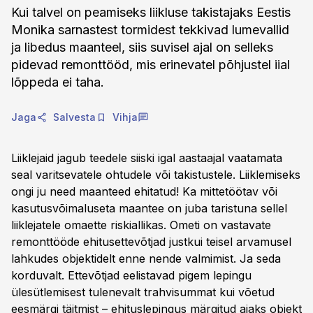
Kui talvel on peamiseks liikluse takistajaks Eestis
Monika sarnastest tormidest tekkivad lumevallid
ja libedus maanteel, siis suvisel ajal on selleks
pidevad remonttööd, mis erinevatel põhjustel iial
lõppeda ei taha.
Jaga
Salvesta
Vihja
Liiklejaid jagub teedele siiski igal aastaajal vaatamata
seal varitsevatele ohtudele või takistustele. Liiklemiseks
ongi ju need maanteed ehitatud! Ka mittetöötav või
kasutusvõimaluseta maantee on juba taristuna sellel
liiklejatele omaette riskiallikas. Ometi on vastavate
remonttööde ehitusettevõtjad justkui teisel arvamusel
lahkudes objektidelt enne nende valmimist. Ja seda
korduvalt. Ettevõtjad eelistavad pigem lepingu
ülesütlemisest tulenevalt trahvisummat kui võetud
eesmärgi täitmist – ehituslepingus märgitud ajaks objekt