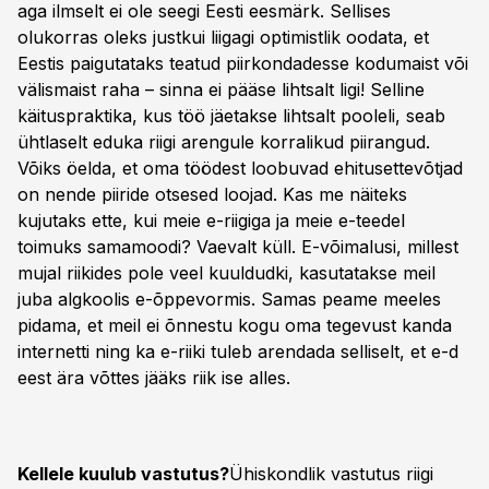
aga ilmselt ei ole seegi Eesti eesmärk. Sellises
olukorras oleks justkui liigagi optimistlik oodata, et
Eestis paigutataks teatud piirkondadesse kodumaist või
välismaist raha – sinna ei pääse lihtsalt ligi! Selline
käituspraktika, kus töö jäetakse lihtsalt pooleli, seab
ühtlaselt eduka riigi arengule korralikud piirangud.
Võiks öelda, et oma töödest loobuvad ehitusettevõtjad
on nende piiride otsesed loojad. Kas me näiteks
kujutaks ette, kui meie e-riigiga ja meie e-teedel
toimuks samamoodi? Vaevalt küll. E-võimalusi, millest
mujal riikides pole veel kuuldudki, kasutatakse meil
juba algkoolis e-õppevormis. Samas peame meeles
pidama, et meil ei õnnestu kogu oma tegevust kanda
internetti ning ka e-riiki tuleb arendada selliselt, et e-d
eest ära võttes jääks riik ise alles.
Kellele kuulub vastutus?
Ühiskondlik vastutus riigi