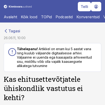
Telli
Avaleht
Kõik lood
TOPid
Podcastid
Konverentsid
cebook
cebook
Tagasi
Twitter)
Twitter)
26.06.11, 10:00
kedIn
kedIn
Tähelepanu!
Artikkel on enam kui 5 aastat vana
ning kuulub väljaande digitaalsesse arhiivi.
ail
ail
Väljaanne ei uuenda ega kaasajasta arhiveeritud
sisu, mistõttu võib olla vajalik kaasaegsete
k
k
allikatega tutvumine
Kas ehitusettevõtjatele
ühiskondlik vastutus ei
kehti?