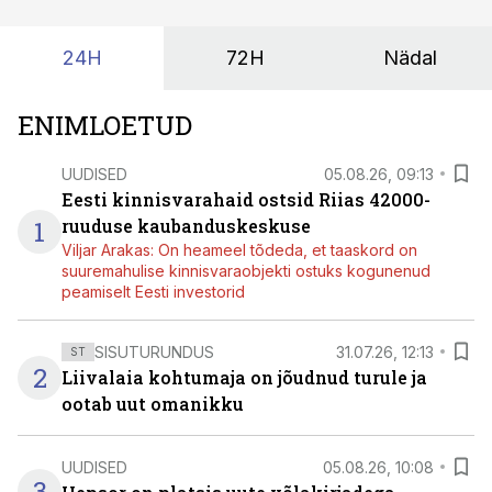
kordades lihtsam.
24H
72H
Nädal
ENIMLOETUD
UUDISED
05.08.26, 09:13
Eesti kinnisvarahaid ostsid Riias 42000-
1
ruuduse kaubanduskeskuse
Viljar Arakas: On heameel tõdeda, et taaskord on
suuremahulise kinnisvaraobjekti ostuks kogunenud
peamiselt Eesti investorid
SISUTURUNDUS
31.07.26, 12:13
ST
2
Liivalaia kohtumaja on jõudnud turule ja
ootab uut omanikku
UUDISED
05.08.26, 10:08
3