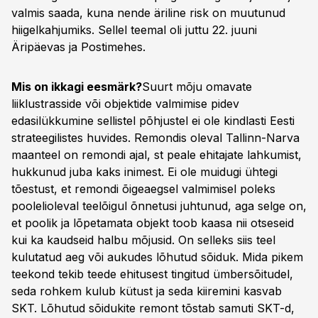
valmis saada, kuna nende äriline risk on muutunud
hiigelkahjumiks. Sellel teemal oli juttu 22. juuni
Äripäevas ja Postimehes.
Mis on ikkagi eesmärk?
Suurt mõju omavate
liiklustrasside või objektide valmimise pidev
edasilükkumine sellistel põhjustel ei ole kindlasti Eesti
strateegilistes huvides. Remondis oleval Tallinn-Narva
maanteel on remondi ajal, st peale ehitajate lahkumist,
hukkunud juba kaks inimest. Ei ole muidugi ühtegi
tõestust, et remondi õigeaegsel valmimisel poleks
poolelioleval teelõigul õnnetusi juhtunud, aga selge on,
et poolik ja lõpetamata objekt toob kaasa nii otseseid
kui ka kaudseid halbu mõjusid. On selleks siis teel
kulutatud aeg või aukudes lõhutud sõiduk. Mida pikem
teekond tekib teede ehitusest tingitud ümbersõitudel,
seda rohkem kulub kütust ja seda kiiremini kasvab
SKT. Lõhutud sõidukite remont tõstab samuti SKT-d,