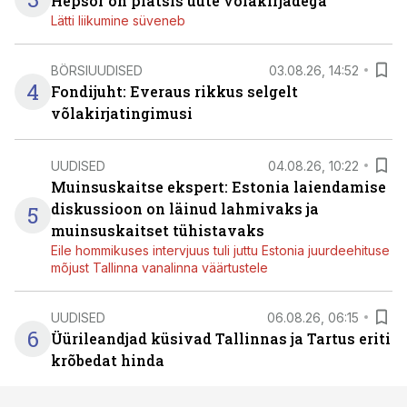
Hepsor on platsis uute võlakirjadega
Lätti liikumine süveneb
BÖRSIUUDISED
03.08.26, 14:52
4
Fondijuht: Everaus rikkus selgelt
võlakirjatingimusi
UUDISED
04.08.26, 10:22
Muinsuskaitse ekspert: Estonia laiendamise
diskussioon on läinud lahmivaks ja
5
muinsuskaitset tühistavaks
Eile hommikuses intervjuus tuli juttu Estonia juurdeehituse
mõjust Tallinna vanalinna väärtustele
UUDISED
06.08.26, 06:15
6
Üürileandjad küsivad Tallinnas ja Tartus eriti
krõbedat hinda