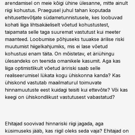
arendamisel on meie kõigi ühine ülesanne, mitte ainult
riigi kohustus. Praegusel juhul tahan koputada
ehitusettevõtjate südametunnistusele, kes loobuvad
kohati liiga lihtsakäeliselt võetud kohustustest,
taipamata selle taga suuremat vastutust kui meeter
maanteed. Loobumise põhjuseks tuuakse ärilise riski
muutumist hiigelkahjumiks, mis ei lase võetud
kohustusi enam täita. On mõistetav, et äriühingu
ülesandeks on teenida omanikele kasumit. Aga kas
liiga optimistlikult võetud äririski saab selle
realiseerumisel lükata kogu ühiskonna kanda? Kas
ühiskond vastutab maailmaturul toimuvate
hinnamuutuste eest kuidagi teisiti kui ettevõte? Või kas
keegi on ühiskondlikust vastutusest vabastatud?
Ehitajad soovivad hinnariski riigi jagada, aga
küsimuseks jääb, kas riigil oleks seda vaja? Ehitajad on