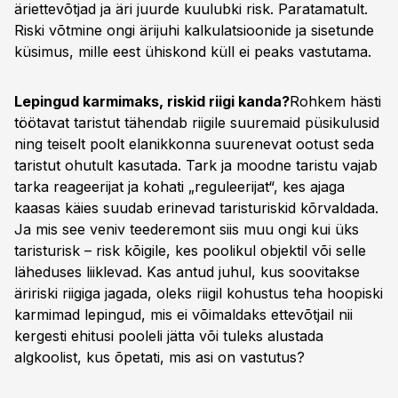
äriettevõtjad ja äri juurde kuulubki risk. Paratamatult.
Riski võtmine ongi ärijuhi kalkulatsioonide ja sisetunde
küsimus, mille eest ühiskond küll ei peaks vastutama.
Lepingud karmimaks, riskid riigi kanda?
Rohkem hästi
töötavat taristut tähendab riigile suuremaid püsikulusid
ning teiselt poolt elanikkonna suurenevat ootust seda
taristut ohutult kasutada. Tark ja moodne taristu vajab
tarka reageerijat ja kohati „reguleerijat“, kes ajaga
kaasas käies suudab erinevad taristuriskid kõrvaldada.
Ja mis see veniv teederemont siis muu ongi kui üks
taristurisk – risk kõigile, kes poolikul objektil või selle
läheduses liiklevad. Kas antud juhul, kus soovitakse
äririski riigiga jagada, oleks riigil kohustus teha hoopiski
karmimad lepingud, mis ei võimaldaks ettevõtjail nii
kergesti ehitusi pooleli jätta või tuleks alustada
algkoolist, kus õpetati, mis asi on vastutus?