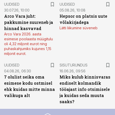
UUDISED
UUDISED
30.07.26, 10:00
05.08.26, 10:08
Arco Vara juht:
Hepsor on platsis uute
pakkumine suureneb ja
võlakirjadega
hinnad kasvavad
Lätti liikumine süveneb
Arco Vara 2026. aasta
esimese poolaasta müügitulu
oli 4,32 miljonit eurot ning
puhaskahjumiks kujunes 1,15
miljonit eurot.
ST
UUDISED
SISUTURUNDUS
04.08.26, 06:30
16.06.26, 09:56
7 olulist seika oma
Miks kulub kinnisvaras
esimese kodu ostmisel
endiselt kolmandik
ehk kuidas mitte minna
tööajast info otsimisele
valikuga alt
ja kuidas seda muuta
saaks?