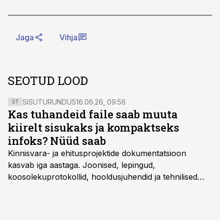
Jaga
Vihja
SEOTUD LOOD
SISUTURUNDUS
16.06.26, 09:56
ST
Kas tuhandeid faile saab muuta
kiirelt sisukaks ja kompaktseks
infoks? Nüüd saab
Kinnisvara- ja ehitusprojektide dokumentatsioon
kasvab iga aastaga. Joonised, lepingud,
koosolekuprotokollid, hooldusjuhendid ja tehnilised
kirjeldused kogunevad erinevatesse süsteemidesse
ning lõpuks on tükk tegu, et üldse aru saada, kus
midagi asub. Ent see kõik saab tehisintellekti abiga olla