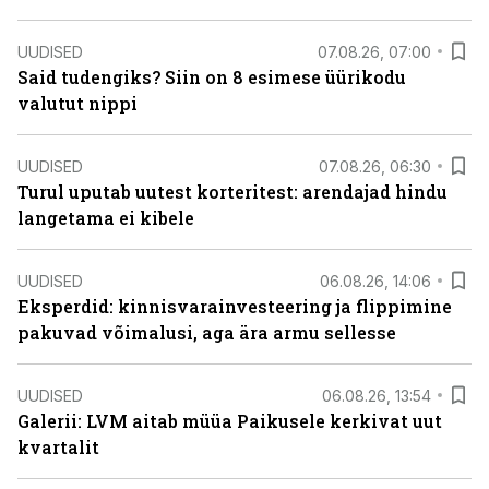
UUDISED
07.08.26, 07:00
Said tudengiks? Siin on 8 esimese üürikodu
valutut nippi
UUDISED
07.08.26, 06:30
Turul uputab uutest korteritest: arendajad hindu
langetama ei kibele
UUDISED
06.08.26, 14:06
Eksperdid: kinnisvarainvesteering ja flippimine
pakuvad võimalusi, aga ära armu sellesse
UUDISED
06.08.26, 13:54
Galerii: LVM aitab müüa Paikusele kerkivat uut
kvartalit