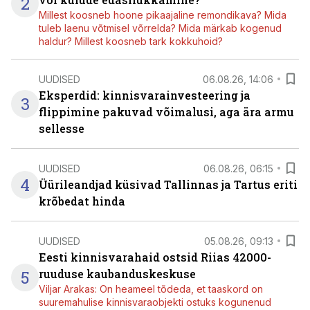
2
Millest koosneb hoone pikaajaline remondikava? Mida
tuleb laenu võtmisel võrrelda? Mida märkab kogenud
haldur? Millest koosneb tark kokkuhoid?
UUDISED
06.08.26, 14:06
Eksperdid: kinnisvarainvesteering ja
3
flippimine pakuvad võimalusi, aga ära armu
sellesse
UUDISED
06.08.26, 06:15
4
Üürileandjad küsivad Tallinnas ja Tartus eriti
krõbedat hinda
UUDISED
05.08.26, 09:13
Eesti kinnisvarahaid ostsid Riias 42000-
5
ruuduse kaubanduskeskuse
Viljar Arakas: On heameel tõdeda, et taaskord on
suuremahulise kinnisvaraobjekti ostuks kogunenud