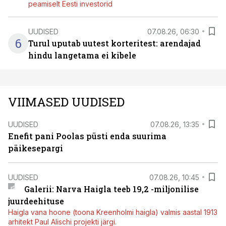
peamiselt Eesti investorid
UUDISED
07.08.26, 06:30
6
Turul uputab uutest korteritest: arendajad
hindu langetama ei kibele
VIIMASED UUDISED
UUDISED
07.08.26, 13:35
Enefit pani Poolas püsti enda suurima
päikesepargi
UUDISED
07.08.26, 10:45
Galerii: Narva Haigla teeb 19,2 -miljonilise
juurdeehituse
Haigla vana hoone (toona Kreenholmi haigla) valmis aastal 1913
arhitekt Paul Alischi projekti järgi.