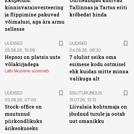
Eksperdid:
Üürileandjad küsivad
kinnisvarainvesteering
Tallinnas ja Tartus eriti
ja flippimine pakuvad
krõbedat hinda
võimalusi, aga ära armu
sellesse
UUDISED
UUDISED
05.08.26, 10:08
04.08.26, 06:30
Hepsor on platsis uute
7 olulist seika oma
võlakirjadega
esimese kodu ostmisel
Lätti liikumine süveneb
ehk kuidas mitte minna
valikuga alt
ST
UUDISED
SISUTURUNDUS
03.08.26, 07:00
31.07.26, 12:13
Stock-office on
Liivalaia kohtumaja on
muutunud
jõudnud turule ja ootab
piirkondlikuks
uut omanikku
ärikeskuseks