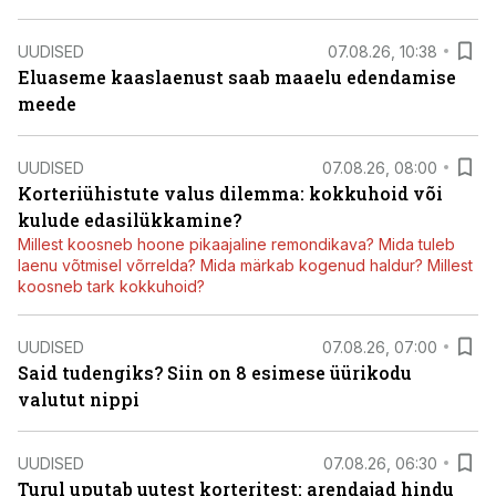
UUDISED
07.08.26, 10:38
Eluaseme kaaslaenust saab maaelu edendamise
meede
UUDISED
07.08.26, 08:00
Korteriühistute valus dilemma: kokkuhoid või
kulude edasilükkamine?
Millest koosneb hoone pikaajaline remondikava? Mida tuleb
laenu võtmisel võrrelda? Mida märkab kogenud haldur? Millest
koosneb tark kokkuhoid?
UUDISED
07.08.26, 07:00
Said tudengiks? Siin on 8 esimese üürikodu
valutut nippi
UUDISED
07.08.26, 06:30
Turul uputab uutest korteritest: arendajad hindu