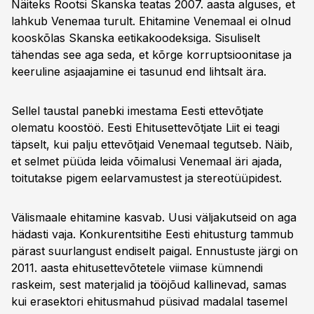
Näiteks Rootsi Skanska teatas 2007. aasta alguses, et
lahkub Venemaa turult. Ehitamine Venemaal ei olnud
kooskõlas Skanska eetikakoodeksiga. Sisuliselt
tähendas see aga seda, et kõrge korruptsioonitase ja
keeruline asjaajamine ei tasunud end lihtsalt ära.
Sellel taustal panebki imestama Eesti ettevõtjate
olematu koostöö. Eesti Ehitusettevõtjate Liit ei teagi
täpselt, kui palju ettevõtjaid Venemaal tegutseb. Näib,
et selmet püüda leida võimalusi Venemaal äri ajada,
toitutakse pigem eelarvamustest ja stereotüüpidest.
Välismaale ehitamine kasvab. Uusi väljakutseid on aga
hädasti vaja. Konkurentsitihe Eesti ehitusturg tammub
pärast suurlangust endiselt paigal. Ennustuste järgi on
2011. aasta ehitusettevõtetele viimase kümnendi
raskeim, sest materjalid ja tööjõud kallinevad, samas
kui erasektori ehitusmahud püsivad madalal tasemel