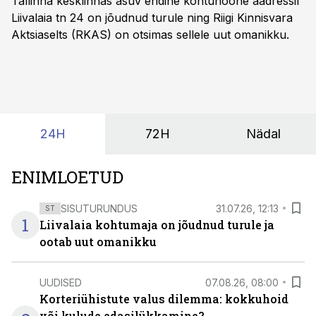
Tallinna kesklinnas asuv endine kohtuhoone aadressil
Liivalaia tn 24 on jõudnud turule ning Riigi Kinnisvara
Aktsiaselts (RKAS) on otsimas sellele uut omanikku.
24H
72H
Nädal
ENIMLOETUD
SISUTURUNDUS
31.07.26, 12:13
ST
1
Liivalaia kohtumaja on jõudnud turule ja
ootab uut omanikku
UUDISED
07.08.26, 08:00
Korteriühistute valus dilemma: kokkuhoid
või kulude edasilükkamine?