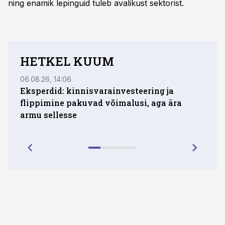
ning enamik lepinguid tuleb avalikust sektorist.
HETKEL KUUM
06.08.26, 14:06
05.08.
Eksperdid: kinnisvarainvesteering ja
Eest
flippimine pakuvad võimalusi, aga ära
ruud
armu sellesse
Vilja
suure
peamis