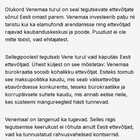
Olukord Venemaa turul on seal tegutsevate ettevõtjate
sõnul Eesti omast parem. Venemaa investeerib palju nii
taristu kui ka elamufondi arendamisse ning ettevõtjad
rajavad kaubanduskeskusi ja poode. Puudust ei ole
mitte tööst, vaid ehitajatest.
Sellegipoolest tegutseb Vene turul vaid käputäis Eesti
ettevõtjaid. Ühest küljest on see mõistetav: Venemaa
bürokraatia soosib kohalikku ettevõtjat. Esiteks toimub
see maksupoliitika kaudu, mis seab välisettevõtja
ebavõrdsesse konkurentsi, teiseks bürokraatlike ja
korruptiivsete suhete kaudu, mis annab eelise neile,
kes süsteemi mängureegleid hästi tunnevad.
Venemaal on langenud ka tugevad. Selles riigis
tegutsemise keerukust ei rõhuta ainult Eesti ettevõtjad,
vaid ka tunnustatud rahvusvahelised kontsernid.