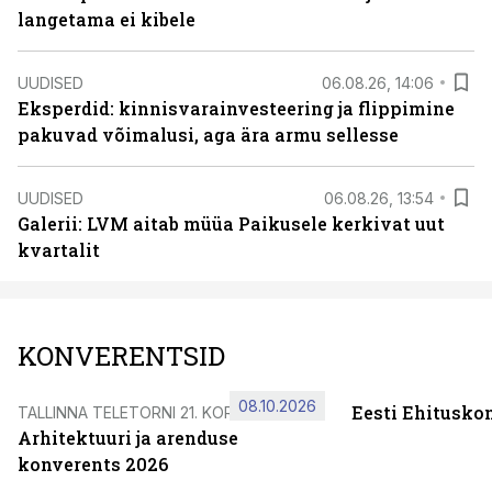
langetama ei kibele
UUDISED
06.08.26, 14:06
Eksperdid: kinnisvarainvesteering ja flippimine
pakuvad võimalusi, aga ära armu sellesse
UUDISED
06.08.26, 13:54
Galerii: LVM aitab müüa Paikusele kerkivat uut
kvartalit
KONVERENTSID
08.10.2026
Eesti Ehitusko
TALLINNA TELETORNI 21. KORRUSEL
Arhitektuuri ja arenduse
konverents 2026