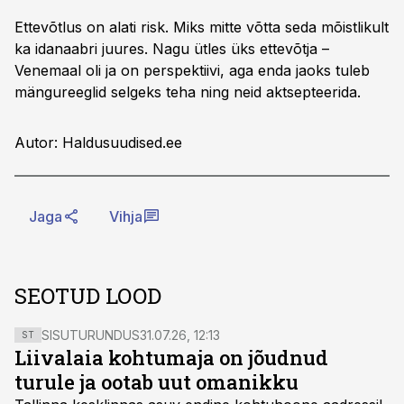
Ettevõtlus on alati risk. Miks mitte võtta seda mõistlikult
ka idanaabri juures. Nagu ütles üks ettevõtja –
Venemaal oli ja on perspektiivi, aga enda jaoks tuleb
mängureeglid selgeks teha ning neid aktsepteerida.
Autor: Haldusuudised.ee
Jaga
Vihja
SEOTUD LOOD
SISUTURUNDUS
31.07.26, 12:13
ST
Liivalaia kohtumaja on jõudnud
turule ja ootab uut omanikku