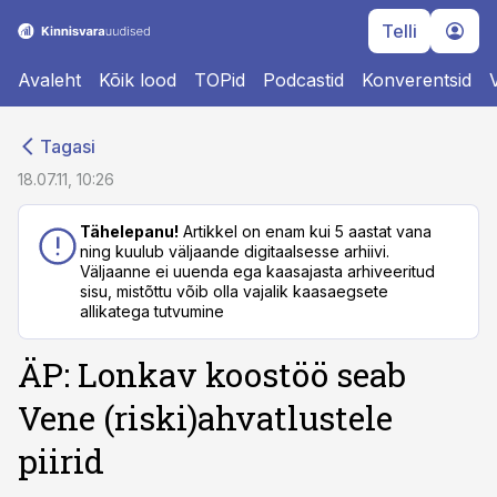
Telli
Avaleht
Kõik lood
TOPid
Podcastid
Konverentsid
cebook
cebook
Tagasi
Twitter)
Twitter)
18.07.11, 10:26
kedIn
kedIn
Tähelepanu!
Artikkel on enam kui 5 aastat vana
ning kuulub väljaande digitaalsesse arhiivi.
ail
ail
Väljaanne ei uuenda ega kaasajasta arhiveeritud
sisu, mistõttu võib olla vajalik kaasaegsete
k
k
allikatega tutvumine
ÄP: Lonkav koostöö seab
Vene (riski)ahvatlustele
piirid