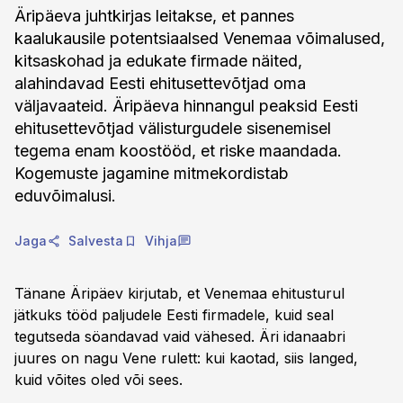
Äripäeva juhtkirjas leitakse, et pannes
kaalukausile potentsiaalsed Venemaa võimalused,
kitsaskohad ja edukate firmade näited,
alahindavad Eesti ehitusettevõtjad oma
väljavaateid. Äripäeva hinnangul peaksid Eesti
ehitusettevõtjad välisturgudele sisenemisel
tegema enam koostööd, et riske maandada.
Kogemuste jagamine mitmekordistab
eduvõimalusi.
Jaga
Salvesta
Vihja
Tänane Äripäev kirjutab, et Venemaa ehitusturul
jätkuks tööd paljudele Eesti firmadele, kuid seal
tegutseda söandavad vaid vähesed. Äri idanaabri
juures on nagu Vene rulett: kui kaotad, siis langed,
kuid võites oled või sees.