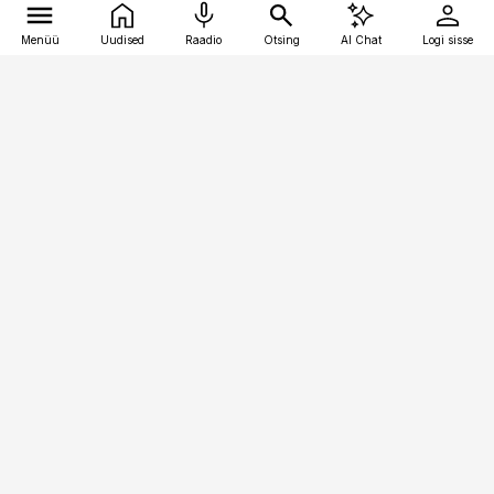
Menüü
Uudised
Raadio
Otsing
AI Chat
Logi sisse
Vana-Lõuna 39/1, 19094 Tallinn
(+372) 667 0111
kinnisvarauudised@kinnisvarauudised.ee
Telli
Reklaam
Firmast
Sisu kasutamisõigused
Ajakirjaniku
eetikakoodeks
Üldtingimused
Privaatsustingimused
Küpsiste poliitika
KKK
Eesti Meediaettevõtete
Eelistuste haldamine
Liit