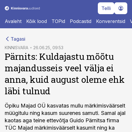
Telli
Avaleht
Kõik lood
TOPid
Podcastid
Konverentsid
cebook
Tagasi
Twitter)
KINNISVARA
26.06.25, 09:53
Pärnits: Kuldajastu mõõtu
kedIn
majandusseis veel välja ei
ail
anna, kuid august oleme ehk
k
läbi tulnud
Öpiku Majad OÜ kasvatas mullu märkimisväärselt
müügitulu ning kasum suurenes samuti. Samal ajal
kaotas aga teine ettevõtja Guido Pärnitsa firma
TÜC Majad märkimisväärselt kasumit ning ka