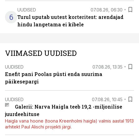
UUDISED
07.08.26, 06:30
6
Turul uputab uutest korteritest: arendajad
hindu langetama ei kibele
VIIMASED UUDISED
UUDISED
07.08.26, 13:35
Enefit pani Poolas püsti enda suurima
päikesepargi
UUDISED
07.08.26, 10:45
Galerii: Narva Haigla teeb 19,2 -miljonilise
juurdeehituse
Haigla vana hoone (toona Kreenholmi haigla) valmis aastal 1913
arhitekt Paul Alischi projekti järgi.