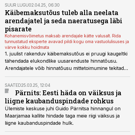
Pärnits.
SUUR LUGU
02.04.25, 06:30
Käibemaksutõus tuleb alla neelata
arendajatel ja seda naeratusega läbi
pisarate
Kohanemisvõimetus maksab arendajale kätte valusalt. Rida
tunnustatud eksperte avavad pildi kogu oma vastuolulisuses ja
värve kokku hoidmata
1. juulist rakenduv käibemaksutõus ei pruugi kaugeltki
tähendada elukondlike uusarenduste hinnatõusu.
Arendajatele võib hinnatõusu mittetoimumine tekitada
tõsiseid väljakutseid. Soovmõtlemisest kumab läbi
karmi prognoosi realiseerumine.
SAATED
25.03.25, 12:04
Pärnits: Eesti häda on väiksus ja
liigne kaubanduspindade rohkus
Ülemiste keskuse juhi Guido Pärnitsa hinnangul on
Maarjamaa kallite hindade taga meie riigi väiksus ja
liigne kaubanduspindade hulk.