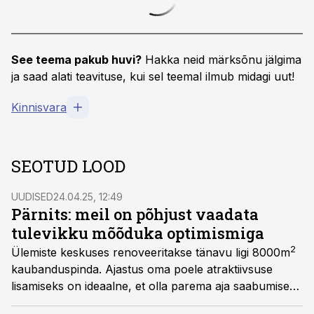
See teema pakub huvi?
Hakka neid märksõnu jälgima
ja saad alati teavituse, kui sel teemal ilmub midagi uut!
Kinnisvara
SEOTUD LOOD
UUDISED
24.04.25, 12:49
Pärnits: meil on põhjust vaadata
tulevikku mõõduka optimismiga
2
Ülemiste keskuses renoveeritakse tänavu ligi 8000m
kaubanduspinda. Ajastus oma poele atraktiivsuse
lisamiseks on ideaalne, et olla parema aja saabumiseks
kohe valmis, märgib Ülemiste keskuse juht Guido