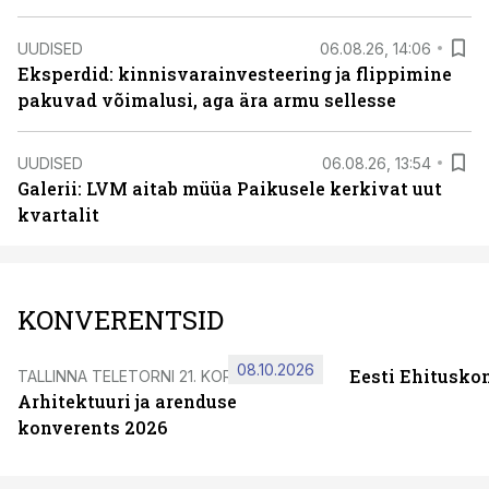
UUDISED
06.08.26, 14:06
Eksperdid: kinnisvarainvesteering ja flippimine
pakuvad võimalusi, aga ära armu sellesse
UUDISED
06.08.26, 13:54
Galerii: LVM aitab müüa Paikusele kerkivat uut
kvartalit
KONVERENTSID
08.10.2026
Eesti Ehitusko
TALLINNA TELETORNI 21. KORRUSEL
Arhitektuuri ja arenduse
konverents 2026