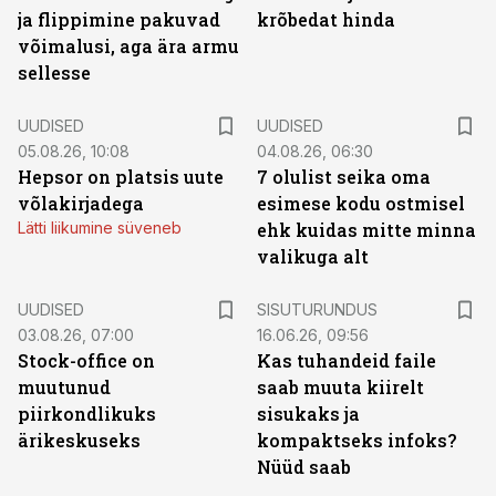
ja flippimine pakuvad
krõbedat hinda
võimalusi, aga ära armu
sellesse
UUDISED
UUDISED
05.08.26, 10:08
04.08.26, 06:30
Hepsor on platsis uute
7 olulist seika oma
võlakirjadega
esimese kodu ostmisel
Lätti liikumine süveneb
ehk kuidas mitte minna
valikuga alt
ST
UUDISED
SISUTURUNDUS
03.08.26, 07:00
16.06.26, 09:56
Stock-office on
Kas tuhandeid faile
muutunud
saab muuta kiirelt
piirkondlikuks
sisukaks ja
ärikeskuseks
kompaktseks infoks?
Nüüd saab