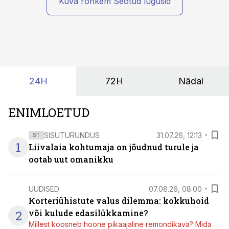
midagi asub. Ent see kõik saab tehisintellekti abiga olla
Kuva rohkem Seotud lugusid
kordades lihtsam.
24H
72H
Nädal
ENIMLOETUD
SISUTURUNDUS
31.07.26, 12:13
ST
1
Liivalaia kohtumaja on jõudnud turule ja
ootab uut omanikku
UUDISED
07.08.26, 08:00
Korteriühistute valus dilemma: kokkuhoid
2
või kulude edasilükkamine?
Millest koosneb hoone pikaajaline remondikava? Mida