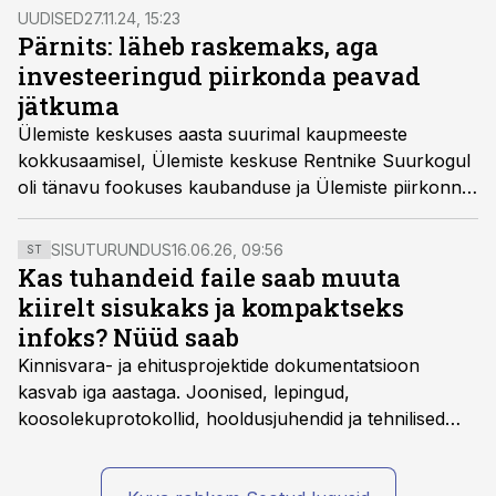
UUDISED
27.11.24, 15:23
Pärnits: läheb raskemaks, aga
investeeringud piirkonda peavad
jätkuma
Ülemiste keskuses aasta suurimal kaupmeeste
kokkusaamisel, Ülemiste keskuse Rentnike Suurkogul
oli tänavu fookuses kaubanduse ja Ülemiste piirkonna
tulevikuväljakutsed, milleks on inimeste ostujõu
taastamine ning ligipääs linna ühele kiiremini kasvavale
SISUTURUNDUS
16.06.26, 09:56
ST
piirkonnale ja riigi tähtsaimale transpordisõlmele.
Kas tuhandeid faile saab muuta
kiirelt sisukaks ja kompaktseks
infoks? Nüüd saab
Kinnisvara- ja ehitusprojektide dokumentatsioon
kasvab iga aastaga. Joonised, lepingud,
koosolekuprotokollid, hooldusjuhendid ja tehnilised
kirjeldused kogunevad erinevatesse süsteemidesse
ning lõpuks on tükk tegu, et üldse aru saada, kus