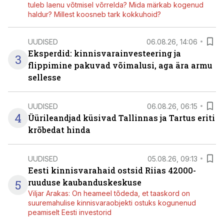
tuleb laenu võtmisel võrrelda? Mida märkab kogenud
haldur? Millest koosneb tark kokkuhoid?
UUDISED
06.08.26, 14:06
Eksperdid: kinnisvarainvesteering ja
3
flippimine pakuvad võimalusi, aga ära armu
sellesse
UUDISED
06.08.26, 06:15
4
Üürileandjad küsivad Tallinnas ja Tartus eriti
krõbedat hinda
UUDISED
05.08.26, 09:13
Eesti kinnisvarahaid ostsid Riias 42000-
5
ruuduse kaubanduskeskuse
Viljar Arakas: On heameel tõdeda, et taaskord on
suuremahulise kinnisvaraobjekti ostuks kogunenud
peamiselt Eesti investorid