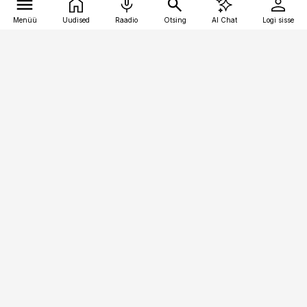
Menüü
Uudised
Raadio
Otsing
AI Chat
Logi sisse
Vana-Lõuna 39/1, 19094 Tallinn
(+372) 667 0111
kinnisvarauudised@kinnisvarauudised.ee
Telli
Reklaam
Firmast
Sisu kasutamisõigused
Ajakirjaniku
eetikakoodeks
Üldtingimused
Privaatsustingimused
Küpsiste poliitika
KKK
Eesti Meediaettevõtete
Eelistuste haldamine
Liit