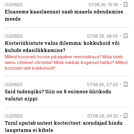
UUDISED
07.08.26, 10:38
Eluaseme kaaslaenust saab maaelu edendamise
meede
UUDISED
07.08.26, 08:00
Korteriühistute valus dilemma: kokkuhoid või
kulude edasilükkamine?
Millest koosneb hoone pikaajaline remondikava? Mida tuleb
laenu võtmisel võrrelda? Mida märkab kogenud haldur? Millest
koosneb tark kokkuhoid?
UUDISED
07.08.26, 07:00
Said tudengiks? Siin on 8 esimese üürikodu
valutut nippi
UUDISED
07.08.26, 06:30
Turul uputab uutest korteritest: arendajad hindu
langetama ei kibele