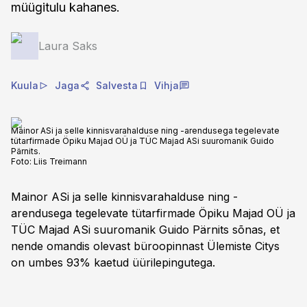
müügitulu kahanes.
Laura Saks
Kuula
Jaga
Salvesta
Vihja
Mainor ASi ja selle kinnisvarahalduse ning -arendusega tegelevate
tütarfirmade Öpiku Majad OÜ ja TÜC Majad ASi suuromanik Guido
Pärnits.
Foto:
Liis Treimann
Mainor ASi ja selle kinnisvarahalduse ning -
arendusega tegelevate tütarfirmade Öpiku Majad OÜ ja
TÜC Majad ASi suuromanik Guido Pärnits sõnas, et
nende omandis olevast büroopinnast Ülemiste Citys
on umbes 93% kaetud üürilepingutega.