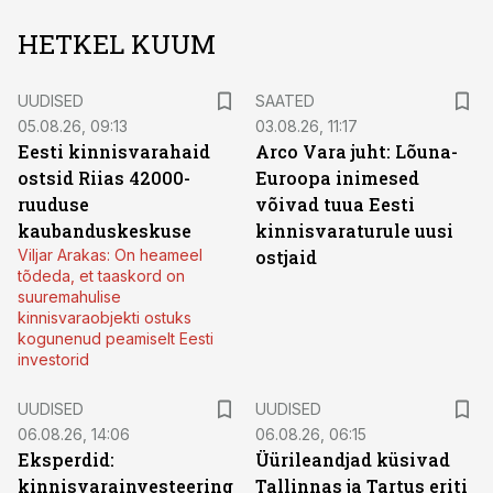
HETKEL KUUM
UUDISED
SAATED
05.08.26, 09:13
03.08.26, 11:17
Eesti kinnisvarahaid
Arco Vara juht: Lõuna-
ostsid Riias 42000-
Euroopa inimesed
ruuduse
võivad tuua Eesti
kaubanduskeskuse
kinnisvaraturule uusi
Viljar Arakas: On heameel
ostjaid
tõdeda, et taaskord on
suuremahulise
kinnisvaraobjekti ostuks
kogunenud peamiselt Eesti
investorid
UUDISED
UUDISED
06.08.26, 14:06
06.08.26, 06:15
Eksperdid:
Üürileandjad küsivad
kinnisvarainvesteering
Tallinnas ja Tartus eriti