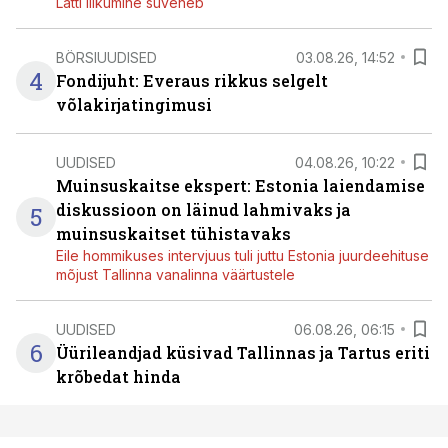
Lätti liikumine süveneb
BÖRSIUUDISED
03.08.26, 14:52
4
Fondijuht: Everaus rikkus selgelt
võlakirjatingimusi
UUDISED
04.08.26, 10:22
Muinsuskaitse ekspert: Estonia laiendamise
diskussioon on läinud lahmivaks ja
5
muinsuskaitset tühistavaks
Eile hommikuses intervjuus tuli juttu Estonia juurdeehituse
mõjust Tallinna vanalinna väärtustele
UUDISED
06.08.26, 06:15
6
Üürileandjad küsivad Tallinnas ja Tartus eriti
krõbedat hinda