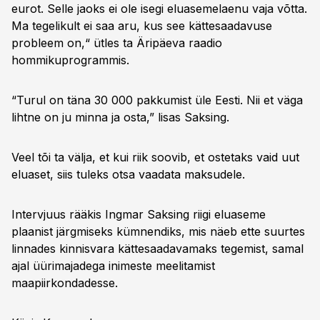
eurot. Selle jaoks ei ole isegi eluasemelaenu vaja võtta.
Ma tegelikult ei saa aru, kus see kättesaadavuse
probleem on,“ ütles ta Äripäeva raadio
hommikuprogrammis.
“Turul on täna 30 000 pakkumist üle Eesti. Nii et väga
lihtne on ju minna ja osta,” lisas Saksing.
Veel tõi ta välja, et kui riik soovib, et ostetaks vaid uut
eluaset, siis tuleks otsa vaadata maksudele.
Intervjuus rääkis Ingmar Saksing riigi eluaseme
plaanist järgmiseks kümnendiks, mis näeb ette suurtes
linnades kinnisvara kättesaadavamaks tegemist, samal
ajal üürimajadega inimeste meelitamist
maapiirkondadesse.