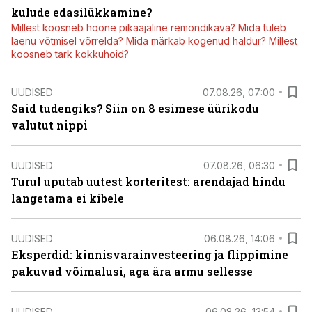
kulude edasilükkamine?
Millest koosneb hoone pikaajaline remondikava? Mida tuleb
laenu võtmisel võrrelda? Mida märkab kogenud haldur? Millest
koosneb tark kokkuhoid?
UUDISED
07.08.26, 07:00
Said tudengiks? Siin on 8 esimese üürikodu
valutut nippi
UUDISED
07.08.26, 06:30
Turul uputab uutest korteritest: arendajad hindu
langetama ei kibele
UUDISED
06.08.26, 14:06
Eksperdid: kinnisvarainvesteering ja flippimine
pakuvad võimalusi, aga ära armu sellesse
UUDISED
06.08.26, 13:54