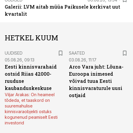
Galerii: LVM aitab müüa Paikusele kerkivat uut
kvartalit
HETKEL KUUM
UUDISED
SAATED
05.08.26, 09:13
03.08.26, 11:17
Eesti kinnisvarahaid
Arco Vara juht: Lõuna-
ostsid Riias 42000-
Euroopa inimesed
ruuduse
võivad tuua Eesti
kaubanduskeskuse
kinnisvaraturule uusi
Viljar Arakas: On heameel
ostjaid
tõdeda, et taaskord on
suuremahulise
kinnisvaraobjekti ostuks
kogunenud peamiselt Eesti
investorid