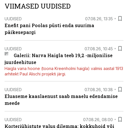
VIIMASED UUDISED
UUDISED
07.08.26, 13:35
Enefit pani Poolas püsti enda suurima
päikesepargi
UUDISED
07.08.26, 10:45
Galerii: Narva Haigla teeb 19,2 -miljonilise
juurdeehituse
Haigla vana hoone (toona Kreenholmi haigla) valmis aastal 1913
arhitekt Paul Alischi projekti järgi.
UUDISED
07.08.26, 10:38
Eluaseme kaaslaenust saab maaelu edendamise
meede
UUDISED
07.08.26, 08:00
Korteriühistute valus dilemma: kokkuhoid või