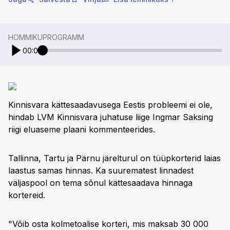
HOMMIKUPROGRAMM
00:00
Kinnisvara kättesaadavusega Eestis probleemi ei ole,
hindab LVM Kinnisvara juhatuse liige Ingmar Saksing
riigi eluaseme plaani kommenteerides.
Tallinna, Tartu ja Pärnu järelturul on tüüpkorterid laias
laastus samas hinnas. Ka suurematest linnadest
väljaspool on tema sõnul kättesaadava hinnaga
kortereid.
"Võib osta kolmetoalise korteri, mis maksab 30 000