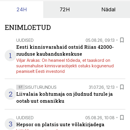
24H
72H
Nädal
ENIMLOETUD
UUDISED
05.08.26, 09:13
Eesti kinnisvarahaid ostsid Riias 42000-
1
ruuduse kaubanduskeskuse
Viljar Arakas: On heameel tõdeda, et taaskord on
suuremahulise kinnisvaraobjekti ostuks kogunenud
peamiselt Eesti investorid
SISUTURUNDUS
31.07.26, 12:13
ST
2
Liivalaia kohtumaja on jõudnud turule ja
ootab uut omanikku
UUDISED
05.08.26, 10:08
3
Hepsor on platsis uute võlakirjadega