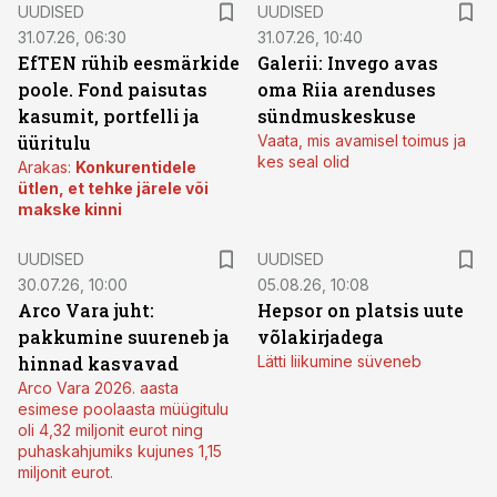
UUDISED
UUDISED
31.07.26, 06:30
31.07.26, 10:40
EfTEN rühib eesmärkide
Galerii: Invego avas
poole. Fond paisutas
oma Riia arenduses
kasumit, portfelli ja
sündmuskeskuse
üüritulu
Vaata, mis avamisel toimus ja
kes seal olid
Arakas:
Konkurentidele
ütlen, et tehke järele või
makske kinni
UUDISED
UUDISED
30.07.26, 10:00
05.08.26, 10:08
Arco Vara juht:
Hepsor on platsis uute
pakkumine suureneb ja
võlakirjadega
hinnad kasvavad
Lätti liikumine süveneb
Arco Vara 2026. aasta
esimese poolaasta müügitulu
oli 4,32 miljonit eurot ning
puhaskahjumiks kujunes 1,15
miljonit eurot.