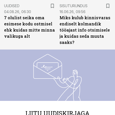
ST
UUDISED
SISUTURUNDUS
04.08.26, 06:30
16.06.26, 09:56
7 olulist seika oma
Miks kulub kinnisvaras
esimese kodu ostmisel
endiselt kolmandik
ehk kuidas mitte minna
tööajast info otsimisele
valikuga alt
ja kuidas seda muuta
saaks?
LIITU UUDISKIRJAGA