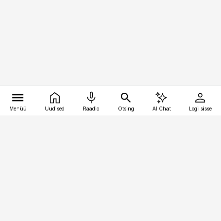
Menüü
Uudised
Raadio
Otsing
AI Chat
Logi sisse
Vana-Lõuna 39/1, 19094 Tallinn
(+372) 667 0111
kinnisvarauudised@kinnisvarauudised.ee
Telli
Reklaam