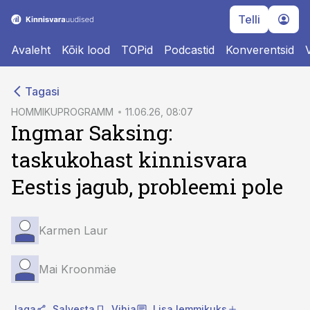
Telli
Avaleht
Kõik lood
TOPid
Podcastid
Konverentsid
cebook
cebook
Tagasi
Twitter)
Twitter)
HOMMIKUPROGRAMM
11.06.26, 08:07
Ingmar Saksing:
kedIn
kedIn
taskukohast kinnisvara
ail
ail
Eestis jagub, probleemi pole
k
k
Karmen Laur
Mai Kroonmäe
Jaga
Salvesta
Vihja
Lisa lemmikuks