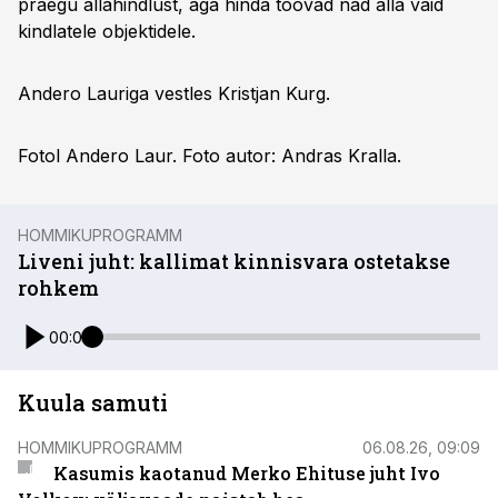
praegu allahindlust, aga hinda toovad nad alla vaid
kindlatele objektidele.
Andero Lauriga vestles Kristjan Kurg.
Fotol Andero Laur. Foto autor: Andras Kralla.
HOMMIKUPROGRAMM
Liveni juht: kallimat kinnisvara ostetakse
rohkem
00:00
Kuula samuti
HOMMIKUPROGRAMM
06.08.26, 09:09
Kasumis kaotanud Merko Ehituse juht Ivo