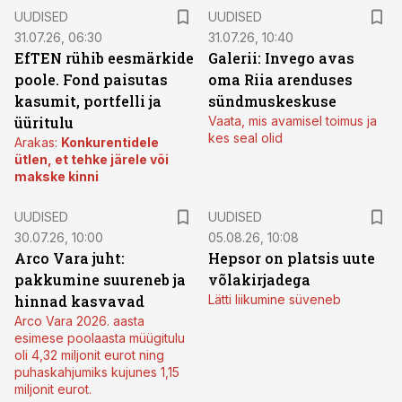
UUDISED
UUDISED
31.07.26, 06:30
31.07.26, 10:40
EfTEN rühib eesmärkide
Galerii: Invego avas
poole. Fond paisutas
oma Riia arenduses
kasumit, portfelli ja
sündmuskeskuse
üüritulu
Vaata, mis avamisel toimus ja
kes seal olid
Arakas:
Konkurentidele
ütlen, et tehke järele või
makske kinni
UUDISED
UUDISED
30.07.26, 10:00
05.08.26, 10:08
Arco Vara juht:
Hepsor on platsis uute
pakkumine suureneb ja
võlakirjadega
hinnad kasvavad
Lätti liikumine süveneb
Arco Vara 2026. aasta
esimese poolaasta müügitulu
oli 4,32 miljonit eurot ning
puhaskahjumiks kujunes 1,15
miljonit eurot.