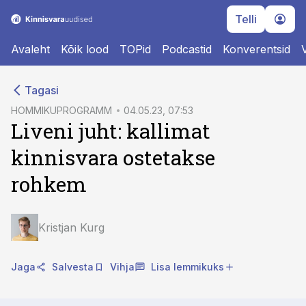
Telli
Avaleht
Kõik lood
TOPid
Podcastid
Konverentsid
cebook
cebook
Tagasi
Twitter)
Twitter)
HOMMIKUPROGRAMM
04.05.23, 07:53
Liveni juht: kallimat
kedIn
kedIn
kinnisvara ostetakse
ail
ail
rohkem
k
k
Kristjan Kurg
Jaga
Salvesta
Vihja
Lisa lemmikuks