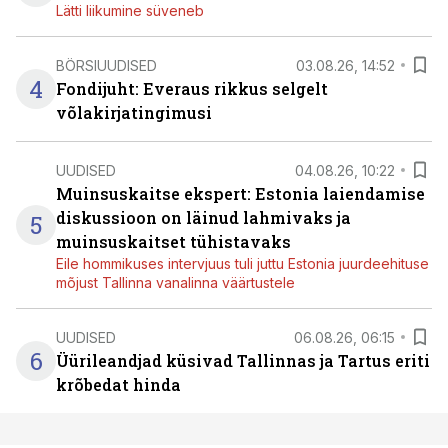
Lätti liikumine süveneb
BÖRSIUUDISED
03.08.26, 14:52
4
Fondijuht: Everaus rikkus selgelt
võlakirjatingimusi
UUDISED
04.08.26, 10:22
Muinsuskaitse ekspert: Estonia laiendamise
diskussioon on läinud lahmivaks ja
5
muinsuskaitset tühistavaks
Eile hommikuses intervjuus tuli juttu Estonia juurdeehituse
mõjust Tallinna vanalinna väärtustele
UUDISED
06.08.26, 06:15
6
Üürileandjad küsivad Tallinnas ja Tartus eriti
krõbedat hinda