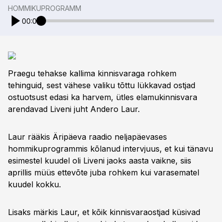
HOMMIKUPROGRAMM
00:00
Praegu tehakse kallima kinnisvaraga rohkem
tehinguid, sest vähese valiku tõttu lükkavad ostjad
ostuotsust edasi ka harvem, ütles elamukinnisvara
arendavad Liveni juht Andero Laur.
Laur rääkis Äripäeva raadio neljapäevases
hommikuprogrammis kõlanud intervjuus, et kui tänavu
esimestel kuudel oli Liveni jaoks aasta vaikne, siis
aprillis müüs ettevõte juba rohkem kui varasematel
kuudel kokku.
Lisaks märkis Laur, et kõik kinnisvaraostjad küsivad