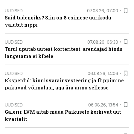
UUDISED
07.08.26, 07:00
Said tudengiks? Siin on 8 esimese üürikodu
valutut nippi
UUDISED
07.08.26, 06:30
Turul uputab uutest korteritest: arendajad hindu
langetama ei kibele
UUDISED
06.08.26, 14:06
Eksperdid: kinnisvarainvesteering ja flippimine
pakuvad võimalusi, aga ära armu sellesse
UUDISED
06.08.26, 13:54
Galerii: LVM aitab müüa Paikusele kerkivat uut
kvartalit