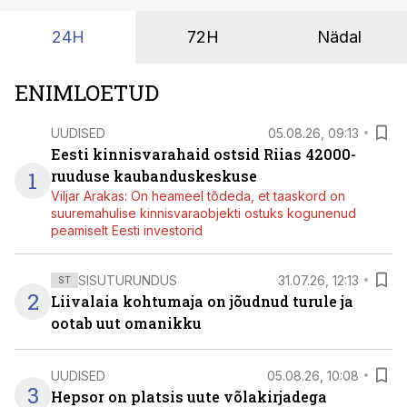
24H
72H
Nädal
ENIMLOETUD
UUDISED
05.08.26, 09:13
Eesti kinnisvarahaid ostsid Riias 42000-
1
ruuduse kaubanduskeskuse
Viljar Arakas: On heameel tõdeda, et taaskord on
suuremahulise kinnisvaraobjekti ostuks kogunenud
peamiselt Eesti investorid
SISUTURUNDUS
31.07.26, 12:13
ST
2
Liivalaia kohtumaja on jõudnud turule ja
ootab uut omanikku
UUDISED
05.08.26, 10:08
3
Hepsor on platsis uute võlakirjadega