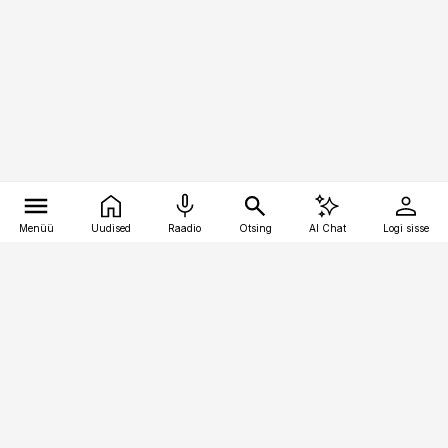
Menüü
Uudised
Raadio
Otsing
AI Chat
Logi sisse
Vana-Lõuna 39/1, 19094 Tallinn
(+372) 667 0111
kinnisvarauudised@kinnisvarauudised.ee
Telli
Reklaam