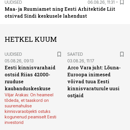
UUDISED
06.08.26, 11:31
Maa- ja Ruumiamet ning Eesti Arhitektide Liit
otsivad Sindi keskusele lahendust
HETKEL KUUM
UUDISED
SAATED
05.08.26, 09:13
03.08.26, 11:17
Eesti kinnisvarahaid
Arco Vara juht: Lõuna-
ostsid Riias 42000-
Euroopa inimesed
ruuduse
võivad tuua Eesti
kaubanduskeskuse
kinnisvaraturule uusi
Viljar Arakas: On heameel
ostjaid
tõdeda, et taaskord on
suuremahulise
kinnisvaraobjekti ostuks
kogunenud peamiselt Eesti
investorid