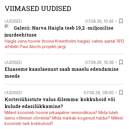
VIIMASED UUDISED
UUDISED
07.08.26, 10:45
Galerii: Narva Haigla teeb 19,2 -miljonilise
juurdeehituse
Haigla vana hoone (toona Kreenholmi haigla) valmis aastal 1913
arhitekt Paul Alischi projekti järgi.
UUDISED
07.08.26, 10:38
Eluaseme kaaslaenust saab maaelu edendamise
meede
UUDISED
07.08.26, 08:00
Korteriühistute valus dilemma: kokkuhoid või
kulude edasilükkamine?
Millest koosneb hoone pikaajaline remondikava? Mida tuleb
laenu võtmisel võrrelda? Mida märkab kogenud haldur? Millest
koosneb tark kokkuhoid?