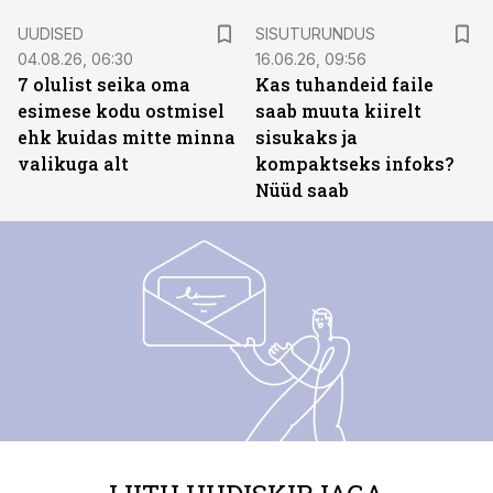
ST
UUDISED
SISUTURUNDUS
04.08.26, 06:30
16.06.26, 09:56
7 olulist seika oma
Kas tuhandeid faile
esimese kodu ostmisel
saab muuta kiirelt
ehk kuidas mitte minna
sisukaks ja
valikuga alt
kompaktseks infoks?
Nüüd saab