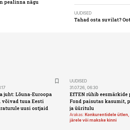
on pealinna nägu
UUDISED
Tahad osta suvilat? Oo
UUDISED
:17
31.07.26, 06:30
a juht: Lõuna-Euroopa
EfTEN rühib eesmärkide 
 võivad tuua Eesti
Fond paisutas kasumit, p
aturule uusi ostjaid
ja üüritulu
Arakas:
Konkurentidele ütlen,
järele või makske kinni