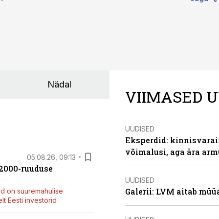
Nädal
VIIMASED U
UUDISED
Eksperdid: kinnisvarai
võimalusi, aga ära arm
05.08.26, 09:13
42000-ruuduse
UUDISED
Galerii: LVM aitab müü
rd on suuremahulise
t Eesti investorid