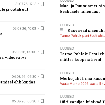
UUDISED
31.07.26, 12:13
Maa- ja Ruumiamet ning
le ja ootab uut
keskusele lahendust
UUDISED
05.08.26, 10:08
Kasvavad sisendhi
ga
Tarmo Pohlak pani Eesti ehit
UUDISED
05.08.26, 09:00
Tarmo Pohlak: Eesti eh
rma videovalve
mõttes kooperatiivid
UUDISED
04.08.26, 06:30
Merko juht firma kasum
stmisel ehk kuidas
Vaata Merko 2026. aasta II kv
UUDISED
05.08.26, 06:30
Üürileandjad küsivad Ta