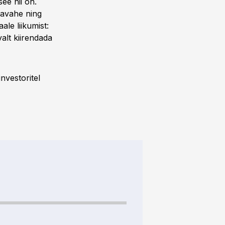
ee nii on.
navahe ning
le liikumist:
alt kiirendada
nvestoritel