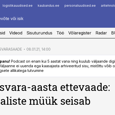
logistikauudised.ee
kaubandus.ee
personaliuudised.ee
aritehno
Infopank
Radar
sid
Videod
Sisuturundus
Töö
Võlaregister
Radar
B
ISVARASAADE
08.01.21, 14:00
panu!
Podcast on enam kui 5 aastat vana ning kuulub väljaande dig
. Väljaanne ei uuenda ega kaasajasta arhiveeritud sisu, mistõttu võib ol
sete allikatega tutvumine
svara-aasta ettevaade:
aliste müük seisab