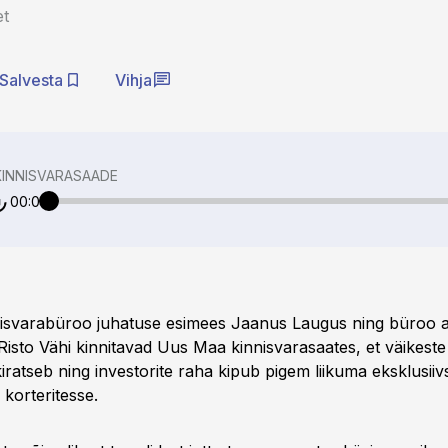
et
Salvesta
Vihja
KINNISVARASAADE
00:00
isvarabüroo juhatuse esimees Jaanus Laugus ning büroo a
Risto Vähi kinnitavad Uus Maa kinnisvarasaates, et väikeste 
iratseb ning investorite raha kipub pigem liikuma eksklusii
korteritesse.