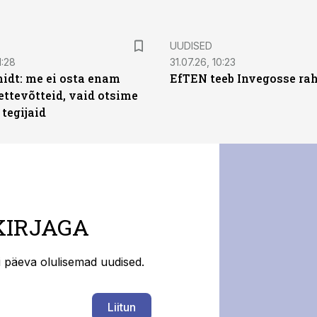
UUDISED
1:28
31.07.26, 10:23
dt: me ei osta enam
EfTEN teeb Invegosse ra
ettevõtteid, vaid otsime
tegijaid
KIRJAGA
ti päeva olulisemad uudised.
Liitun