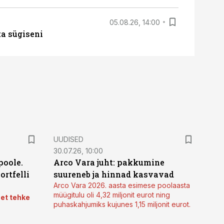
05.08.26, 14:00
ta sügiseni
UUDISED
30.07.26, 10:00
poole.
Arco Vara juht: pakkumine
ortfelli
suureneb ja hinnad kasvavad
Arco Vara 2026. aasta esimese poolaasta
müügitulu oli 4,32 miljonit eurot ning
 et tehke
puhaskahjumiks kujunes 1,15 miljonit eurot.