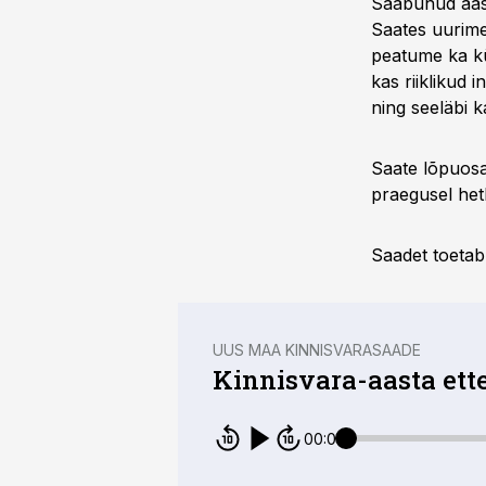
Saabunud aasta
Saates uurime
peatume ka kü
kas riiklikud
ning seeläbi 
Saate lõpuosas
praegusel hetk
Saadet toeta
UUS MAA KINNISVARASAADE
Kinnisvara-aasta ett
00:00