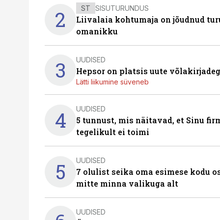
ST
SISUTURUNDUS
2
Liivalaia kohtumaja on jõudnud turu
omanikku
UUDISED
3
Hepsor on platsis uute võlakirjade
Lätti liikumine süveneb
UUDISED
4
5 tunnust, mis näitavad, et Sinu fi
tegelikult ei toimi
UUDISED
5
7 olulist seika oma esimese kodu o
mitte minna valikuga alt
UUDISED