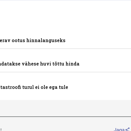
terav ootus hinnalanguseks
andatakse vähese huvi tõttu hinda
stroofi turul ei ole ega tule
t
Jaga