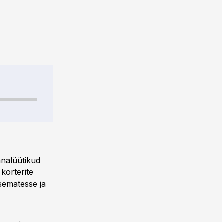
nalüütikud
korterite
vsematesse ja