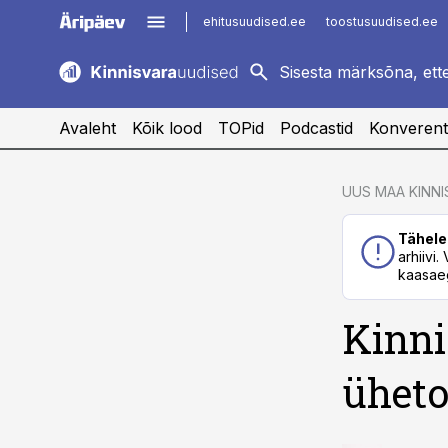
ehitusuudised.ee
toostusuudised.ee
kaubandus.ee
imelineajalugu.ee
logistikauudised.ee
imelineteadus.ee
Avaleht
Kõik lood
TOPid
Podcastid
Konverent
cebook
cebook
UUS MAA KINN
Twitter)
Twitter)
Tähele
kedIn
kedIn
arhiivi
kaasaeg
ail
ail
Kinni
k
k
üheto