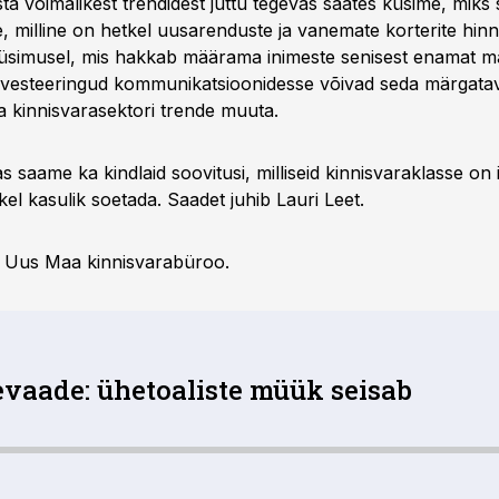
 võimalikest trendidest juttu tegevas saates küsime, miks s
, milline on hetkel uusarenduste ja vanemate korterite hin
simusel, mis hakkab määrama inimeste senisest enamat maa
 investeeringud kommunikatsioonidesse võivad seda märgatav
ka kinnisvarasektori trende muuta.
 saame ka kindlaid soovitusi, milliseid kinnisvaraklasse on i
el kasulik soetada. Saadet juhib Lauri Leet.
b Uus Maa kinnisvarabüroo.
evaade: ühetoaliste müük seisab