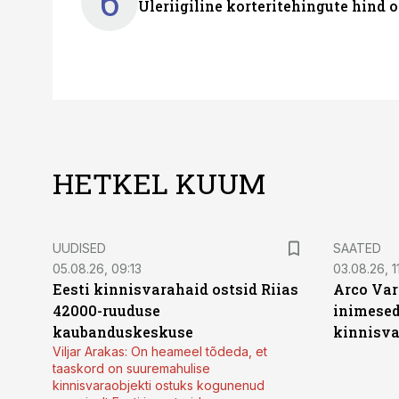
6
Üleriigiline korteritehingute hind 
HETKEL KUUM
UUDISED
SAATED
05.08.26, 09:13
03.08.26, 11
Eesti kinnisvarahaid ostsid Riias
Arco Var
42000-ruuduse
inimesed
kaubanduskeskuse
kinnisvar
Viljar Arakas: On heameel tõdeda, et
taaskord on suuremahulise
kinnisvaraobjekti ostuks kogunenud