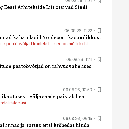
06.08.26, 11:31
 Eesti Arhitektide Liit otsivad Sindi
06.08.26, 11:22
nnad kahandasid Nordeconi kasumlikkust
use peatöövõtjad konteksti - see on mõttekoht
06.08.26, 11:11
ituse peatöövõtjad on rahvusvahelises
06.08.26, 10:50
ikaotusest: väljavaade paistab hea
artali tulemusi
06.08.26, 06:15
llinnas ja Tartus eriti krõbedat hinda