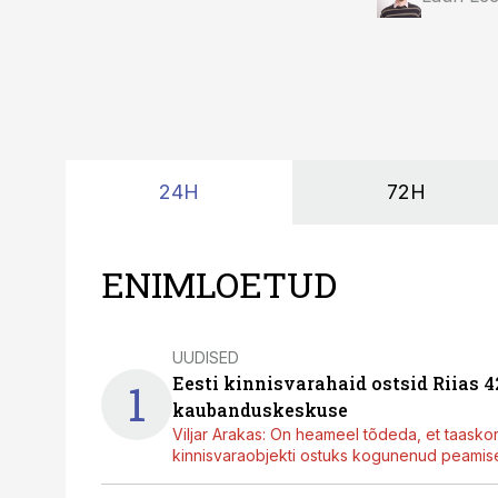
24H
72H
ENIMLOETUD
UUDISED
Eesti kinnisvarahaid ostsid Riias 
1
kaubanduskeskuse
Viljar Arakas: On heameel tõdeda, et taasko
kinnisvaraobjekti ostuks kogunenud peamisel