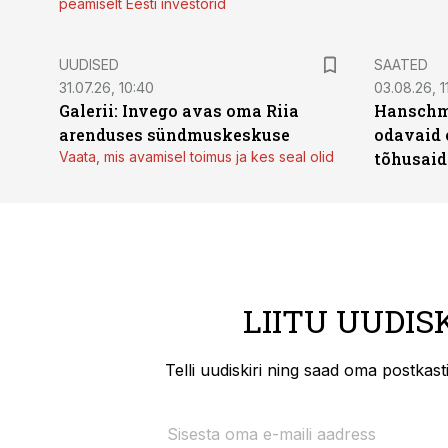
peamiselt Eesti investorid
UUDISED
SAATED
31.07.26, 10:40
03.08.26, 1
Galerii: Invego avas oma Riia
Hanschmi
arenduses sündmuskeskuse
odavaid 
Vaata, mis avamisel toimus ja kes seal olid
tõhusaid 
LIITU UUDIS
Telli uudiskiri ning saad oma postkas