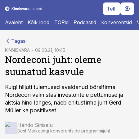
Telli
Avaleht
Kõik lood
TOPid
Podcastid
Konverentsid
cebook
cebook
Tagasi
Twitter)
Twitter)
KINNISVARA
09.08.21, 10:45
Nordeconi juht: oleme
kedIn
kedIn
suunatud kasvule
ail
ail
k
k
Kuigi hiljuti tulemused avaldanud börsifirma
Nordecon valmistas investoritele pettumuse ja
aktsia hind langes, näeb ehitusfirma juht Gerd
Müller ka positiivset.
Hando Sinisalu
Best Marketingi konverentside programmijuht