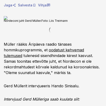
Jaga
Salvesta
Vihja
Nordeconi juht Gerd Müller.
Foto:
Liis Treimann
Müller rääkis Äripäeva raadio tänases
hommikuprogrammis, et
oodatust kehvemad
tulemused
tulenesid sisendhindade kiirest kasvust.
Samas toonitas ettevõtte juht, et Nordecon ei ole
rekordmahtudest kõrvale kaldunud ka koroonakriisis.
"Oleme suunatud kasvule," märkis ta.
Gerd Müllerit intervjueeris Hando Sinisalu.
Intervjuud Gerd Mülleriga saab kuulata siit: