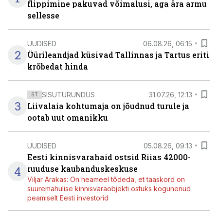
flippimine pakuvad võimalusi, aga ära armu
sellesse
UUDISED
06.08.26, 06:15
2
Üürileandjad küsivad Tallinnas ja Tartus eriti
krõbedat hinda
SISUTURUNDUS
31.07.26, 12:13
ST
3
Liivalaia kohtumaja on jõudnud turule ja
ootab uut omanikku
UUDISED
05.08.26, 09:13
Eesti kinnisvarahaid ostsid Riias 42000-
4
ruuduse kaubanduskeskuse
Viljar Arakas: On heameel tõdeda, et taaskord on
suuremahulise kinnisvaraobjekti ostuks kogunenud
peamiselt Eesti investorid