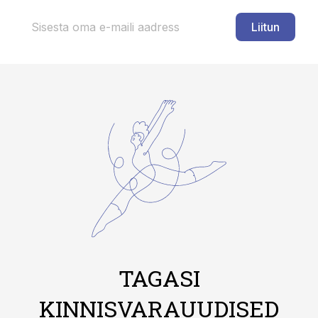
Liitun
TAGASI
KINNISVARAUUDISED