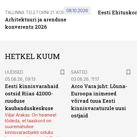
08.10.2026
Eesti Ehitusko
TALLINNA TELETORNI 21. KORRUSEL
Arhitektuuri ja arenduse
konverents 2026
HETKEL KUUM
UUDISED
SAATED
05.08.26, 09:13
03.08.26, 11:17
Eesti kinnisvarahaid
Arco Vara juht: Lõuna-
ostsid Riias 42000-
Euroopa inimesed
ruuduse
võivad tuua Eesti
kaubanduskeskuse
kinnisvaraturule uusi
Viljar Arakas: On heameel
ostjaid
tõdeda, et taaskord on
suuremahulise
kinnisvaraobjekti ostuks