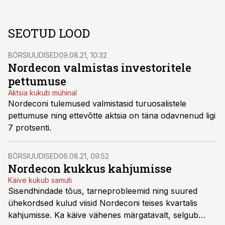
SEOTUD LOOD
BÖRSIUUDISED
09.08.21, 10:32
Nordecon valmistas investoritele
pettumuse
Aktsia kukub mühinal
Nordeconi tulemused valmistasid turuosalistele
pettumuse ning ettevõtte aktsia on täna odavnenud ligi
7 protsenti.
BÖRSIUUDISED
06.08.21, 09:52
Nordecon kukkus kahjumisse
Käive kukub samuti
Sisendhindade tõus, tarneprobleemid ning suured
ühekordsed kulud viisid Nordeconi teises kvartalis
kahjumisse. Ka käive vähenes märgatavalt, selgub