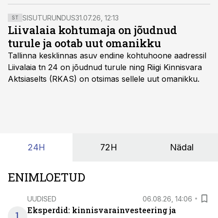
börsiteatest.
SISUTURUNDUS
31.07.26, 12:13
ST
Liivalaia kohtumaja on jõudnud
turule ja ootab uut omanikku
Tallinna kesklinnas asuv endine kohtuhoone aadressil
Liivalaia tn 24 on jõudnud turule ning Riigi Kinnisvara
Aktsiaselts (RKAS) on otsimas sellele uut omanikku.
24H
72H
Nädal
ENIMLOETUD
UUDISED
06.08.26, 14:06
Eksperdid: kinnisvarainvesteering ja
1