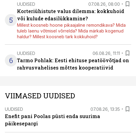
UUDISED
07.08.26, 08:00
Korteriühistute valus dilemma: kokkuhoid
5
või kulude edasilükkamine?
Millest koosneb hoone pikaajaline remondikava? Mida
tuleb laenu võtmisel võrrelda? Mida märkab kogenud
haldur? Millest koosneb tark kokkuhoid?
UUDISED
06.08.26, 11:11
6
Tarmo Pohlak: Eesti ehituse peatöövõtjad on
rahvusvahelises mõttes kooperatiivid
VIIMASED UUDISED
UUDISED
07.08.26, 13:35
Enefit pani Poolas püsti enda suurima
päikesepargi