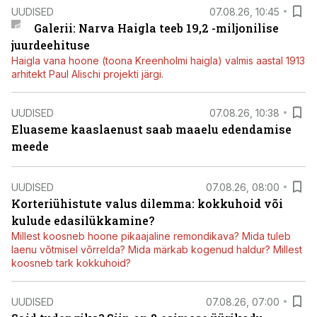
UUDISED
07.08.26, 10:45
Galerii: Narva Haigla teeb 19,2 -miljonilise
juurdeehituse
Haigla vana hoone (toona Kreenholmi haigla) valmis aastal 1913
arhitekt Paul Alischi projekti järgi.
UUDISED
07.08.26, 10:38
Eluaseme kaaslaenust saab maaelu edendamise
meede
UUDISED
07.08.26, 08:00
Korteriühistute valus dilemma: kokkuhoid või
kulude edasilükkamine?
Millest koosneb hoone pikaajaline remondikava? Mida tuleb
laenu võtmisel võrrelda? Mida märkab kogenud haldur? Millest
koosneb tark kokkuhoid?
UUDISED
07.08.26, 07:00