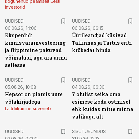
kogunenud peamiselt Eesti
investorid
UUDISED
UUDISED
06.08.26, 14:06
06.08.26, 06:15
Eksperdid:
Üürileandjad küsivad
kinnisvarainvesteering
Tallinnas ja Tartus eriti
ja flippimine pakuvad
krõbedat hinda
võimalusi, aga ära armu
sellesse
UUDISED
UUDISED
05.08.26, 10:08
04.08.26, 06:30
Hepsor on platsis uute
7 olulist seika oma
võlakirjadega
esimese kodu ostmisel
Lätti liikumine süveneb
ehk kuidas mitte minna
valikuga alt
ST
UUDISED
SISUTURUNDUS
03.08.26, 07:00
31.07.26, 12:13