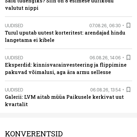
Said tudengiks? Siin on 8 esimese üürikodu
valutut nippi
UUDISED
07.08.26, 06:30
Turul uputab uutest korteritest: arendajad hindu
langetama ei kibele
UUDISED
06.08.26, 14:06
Eksperdid: kinnisvarainvesteering ja flippimine
pakuvad võimalusi, aga ära armu sellesse
UUDISED
06.08.26, 13:54
Galerii: LVM aitab müüa Paikusele kerkivat uut
kvartalit
KONVERENTSID