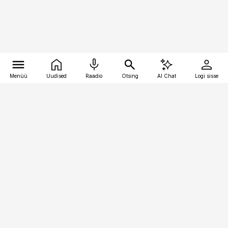
Menüü
Uudised
Raadio
Otsing
AI Chat
Logi sisse
Vana-Lõuna 39/1, 19094 Tallinn
(+372) 667 0111
kinnisvarauudised@kinnisvarauudised.ee
Telli
Reklaam
Firmast
Sisu kasutamisõigused
Ajakirjaniku