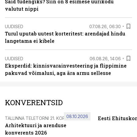
Said tudengiks? Siin on 8 esimese üürikodu
valutut nippi
UUDISED
07.08.26, 06:30
Turul uputab uutest korteritest: arendajad hindu
langetama ei kibele
UUDISED
06.08.26, 14:06
Eksperdid: kinnisvarainvesteering ja flippimine
pakuvad võimalusi, aga ära armu sellesse
KONVERENTSID
08.10.2026
Eesti Ehitusko
TALLINNA TELETORNI 21. KORRUSEL
Arhitektuuri ja arenduse
konverents 2026