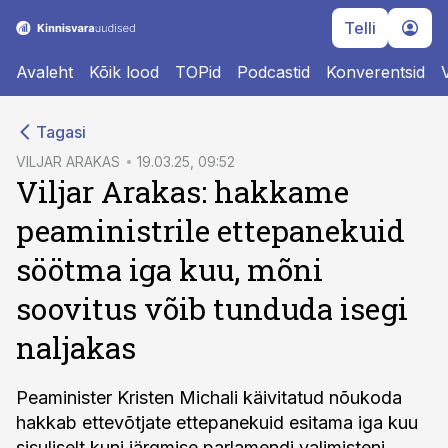
Telli
Avaleht
Kõik lood
TOPid
Podcastid
Konverentsid
cebook
cebook
Tagasi
Twitter)
Twitter)
VILJAR ARAKAS
19.03.25, 09:52
Viljar Arakas: hakkame
kedIn
kedIn
peaministrile ettepanekuid
ail
ail
söötma iga kuu, mõni
k
k
soovitus võib tunduda isegi
naljakas
Peaminister Kristen Michali käivitatud nõukoda
hakkab ettevõtjate ettepanekuid esitama iga kuu
sisuliselt kuni järgmise parlamendi valimisteni,