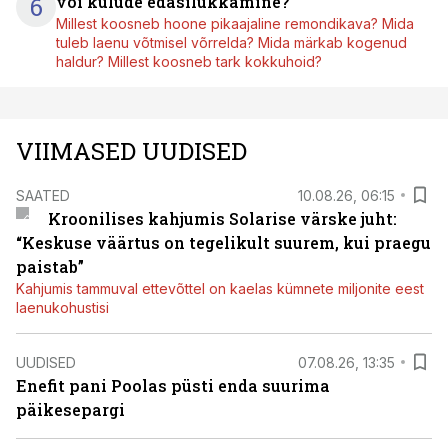
6
või kulude edasilükkamine?
Millest koosneb hoone pikaajaline remondikava? Mida
tuleb laenu võtmisel võrrelda? Mida märkab kogenud
haldur? Millest koosneb tark kokkuhoid?
VIIMASED UUDISED
SAATED
10.08.26, 06:15
Kroonilises kahjumis Solarise värske juht:
“Keskuse väärtus on tegelikult suurem, kui praegu
paistab”
Kahjumis tammuval ettevõttel on kaelas kümnete miljonite eest
laenukohustisi
UUDISED
07.08.26, 13:35
Enefit pani Poolas püsti enda suurima
päikesepargi