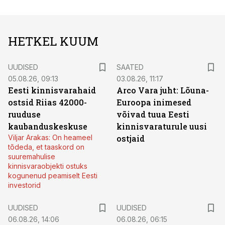
HETKEL KUUM
UUDISED
SAATED
05.08.26, 09:13
03.08.26, 11:17
Eesti kinnisvarahaid
Arco Vara juht: Lõuna-
ostsid Riias 42000-
Euroopa inimesed
ruuduse
võivad tuua Eesti
kaubanduskeskuse
kinnisvaraturule uusi
Viljar Arakas: On heameel
ostjaid
tõdeda, et taaskord on
suuremahulise
kinnisvaraobjekti ostuks
kogunenud peamiselt Eesti
investorid
UUDISED
UUDISED
06.08.26, 14:06
06.08.26, 06:15