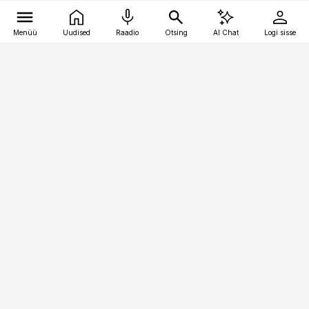
Menüü
Uudised
Raadio
Otsing
AI Chat
Logi sisse
Vana-Lõuna 39/1, 19094 Tallinn
(+372) 667 0111
kinnisvarauudised@kinnisvarauudised.ee
Telli
Reklaam
Firmast
Sisu kasutamisõigused
Ajakirjaniku
eetikakoodeks
Üldtingimused
Privaatsustingimused
Küpsiste poliitika
KKK
Eesti Meediaettevõtete
Eelistuste haldamine