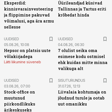
Eksperdid:
Üürileandjad küsivad
kinnisvarainvesteering
Tallinnas ja Tartus eriti
ja flippimine pakuvad
krõbedat hinda
võimalusi, aga ära armu
sellesse
UUDISED
UUDISED
05.08.26, 10:08
04.08.26, 06:30
Hepsor on platsis uute
7 olulist seika oma
võlakirjadega
esimese kodu ostmisel
Lätti liikumine süveneb
ehk kuidas mitte minna
valikuga alt
ST
UUDISED
SISUTURUNDUS
03.08.26, 07:00
31.07.26, 12:13
Stock-office on
Liivalaia kohtumaja on
muutunud
jõudnud turule ja ootab
piirkondlikuks
uut omanikku
ärikeskuseks