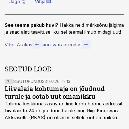
Jaga
Vihja
See teema pakub huvi?
Hakka neid märksõnu jälgima
ja saad alati teavituse, kui sel teemal ilmub midagi uut!
Viljar Arakas
kinnisvaraarendus
SEOTUD LOOD
SISUTURUNDUS
31.07.26, 12:13
ST
Liivalaia kohtumaja on jõudnud
turule ja ootab uut omanikku
Tallinna kesklinnas asuv endine kohtuhoone aadressil
Liivalaia tn 24 on jõudnud turule ning Riigi Kinnisvara
Aktsiaselts (RKAS) on otsimas sellele uut omanikku.