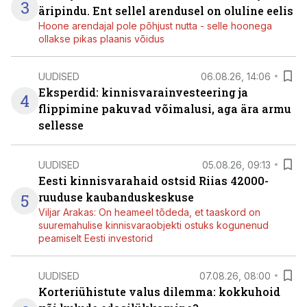
3
äripindu. Ent sellel arendusel on oluline eelis
Hoone arendajal pole põhjust nutta - selle hoonega
ollakse pikas plaanis võidus
UUDISED
06.08.26, 14:06
Eksperdid: kinnisvarainvesteering ja
4
flippimine pakuvad võimalusi, aga ära armu
sellesse
UUDISED
05.08.26, 09:13
Eesti kinnisvarahaid ostsid Riias 42000-
5
ruuduse kaubanduskeskuse
Viljar Arakas: On heameel tõdeda, et taaskord on
suuremahulise kinnisvaraobjekti ostuks kogunenud
peamiselt Eesti investorid
UUDISED
07.08.26, 08:00
Korteriühistute valus dilemma: kokkuhoid