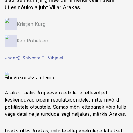
ütles nõukoja juht Viljar Arakas.
Kristjan Kurg
Ken Rohelaan
Jaga
Salvesta
Vihja
Viljar Arakas
Foto:
Liis Treimann
Arakas rääkis Äripäeva raadiole, et ettevõtjad
keskenduvad pigem regulatsioonidele, mitte niivõrd
poliitilistele otsustele. Samas mõni ettepanek võib tulla
väga detailne ja tunduda isegi naljakas, märkis Arakas.
Lisaks ütles Arakas, milliste ettepanekutega tahaksid