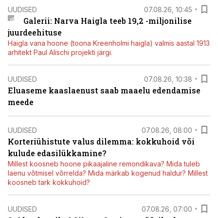
UUDISED
07.08.26, 10:45
Galerii: Narva Haigla teeb 19,2 -miljonilise
juurdeehituse
Haigla vana hoone (toona Kreenholmi haigla) valmis aastal 1913
arhitekt Paul Alischi projekti järgi.
UUDISED
07.08.26, 10:38
Eluaseme kaaslaenust saab maaelu edendamise
meede
UUDISED
07.08.26, 08:00
Korteriühistute valus dilemma: kokkuhoid või
kulude edasilükkamine?
Millest koosneb hoone pikaajaline remondikava? Mida tuleb
laenu võtmisel võrrelda? Mida märkab kogenud haldur? Millest
koosneb tark kokkuhoid?
UUDISED
07.08.26, 07:00