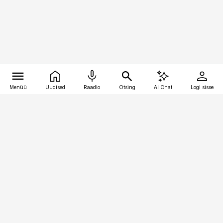
Menüü
Uudised
Raadio
Otsing
AI Chat
Logi sisse
Vana-Lõuna 39/1, 19094 Tallinn
(+372) 667 0111
kinnisvarauudised@kinnisvarauudised.ee
Telli
Reklaam
Firmast