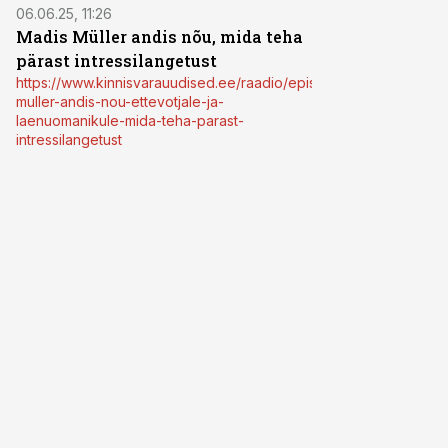
06.06.25, 11:26
Madis Müller andis nõu, mida teha
pärast intressilangetust
https://www.kinnisvarauudised.ee/raadio/episood/madis-
muller-andis-nou-ettevotjale-ja-
laenuomanikule-mida-teha-parast-
intressilangetust