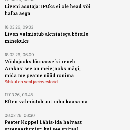
Liveni asutaja: IPOks ei ole head või
halba aega
18.03.26, 09:33
Liven valmistub aktsiatega börsile
minekuks
18.03.26, 06:00
Võidujooks lõunasse kiireneb.
Arakas: see on meie jaoks mägi,
mida me peame nüüd ronima
Sihikul on seal jaeinvestorid
17.03.26, 09:45
Eften valmistub uut raha kaasama
06.03.26, 06:30
Peeter Koppel Lähis-Ida halvast
stsenaariumist: kui see spiraal