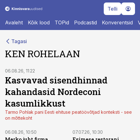
Telli
Avaleht
Kõik lood
TOPid
Podcastid
Konverentsid
Tagasi
KEN ROHELAAN
06.08.26, 11:22
Kasvavad sisendhinnad
kahandasid Nordeconi
kasumlikkust
Tarmo Pohlak pani Eesti ehituse peatöövõtjad konteksti - see
on mõttekoht
06.08.26, 10:50
07.07.26, 10:30
Merko juht firma
Esimese restorani