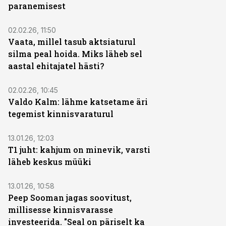
paranemisest
02.02.26, 11:50
Vaata, millel tasub aktsiaturul
silma peal hoida. Miks läheb sel
aastal ehitajatel hästi?
02.02.26, 10:45
Valdo Kalm: lähme katsetame äri
tegemist kinnisvaraturul
13.01.26, 12:03
T1 juht: kahjum on minevik, varsti
läheb keskus müüki
13.01.26, 10:58
Peep Sooman jagas soovitust,
millisesse kinnisvarasse
investeerida. "Seal on päriselt ka