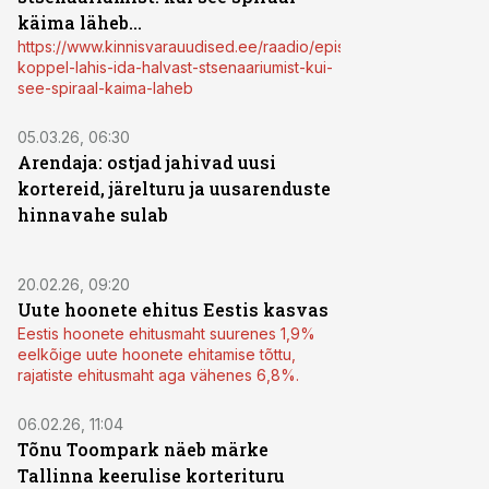
käima läheb...
https://www.kinnisvarauudised.ee/raadio/episood/peeter-
koppel-lahis-ida-halvast-stsenaariumist-kui-
see-spiraal-kaima-laheb
05.03.26, 06:30
Arendaja: ostjad jahivad uusi
kortereid, järelturu ja uusarenduste
hinnavahe sulab
20.02.26, 09:20
Uute hoonete ehitus Eestis kasvas
Eestis hoonete ehitusmaht suurenes 1,9%
eelkõige uute hoonete ehitamise tõttu,
rajatiste ehitusmaht aga vähenes 6,8%.
06.02.26, 11:04
Tõnu Toompark näeb märke
Tallinna keerulise korterituru