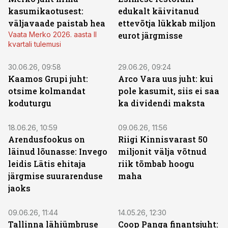
kasumikaotusest:
edukalt käivitanud
väljavaade paistab hea
ettevõtja lükkab miljon
Vaata Merko 2026. aasta II
eurot järgmisse
kvartali tulemusi
30.06.26, 09:58
29.06.26, 09:24
Kaamos Grupi juht:
Arco Vara uus juht: kui
otsime kolmandat
pole kasumit, siis ei saa
koduturgu
ka dividendi maksta
18.06.26, 10:59
09.06.26, 11:56
Arendusfookus on
Riigi Kinnisvarast 50
läinud lõunasse: Invego
miljonit välja võtnud
leidis Lätis ehitaja
riik tõmbab hoogu
järgmise suurarenduse
maha
jaoks
09.06.26, 11:44
14.05.26, 12:30
Tallinna lähiümbruse
Coop Panga finantsjuht: