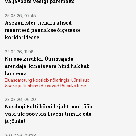
väljavaate veelgi paremaks
25.03.26, 07:45
Asekantsler: neljarajalised
maanteed pannakse õigetesse
koridoridesse
23.03.26, 11:08
Nii see kisubki. Üürimajade
arendaja: kinnisvara hind hakkab
langema
Eluasemeturg keerleb nõiaringis: üür riisub
koore ja üürihinnad saavad tõusuks tuge
23.03.26, 06:30
Nasdaqi Balti börside juht: mul jääb
vaid üle soovida Liveni tiimile edu
ja jõudu!
20.03.26, 09:38