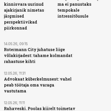
kinnisvara uurinud
ma ei panustaks
ajakirjanik nimetas
tempokale
järgmised
intressitõusule
perspektiivikad
piirkonnad
14.05.26, 09:15
Rotermann City juhatuse liige
võlakirjadest: tahame kolmandat
rahastuse kihti
12.05.26, 11:31
Advokaat küberkelmusest: vahel
peab töötaja oma varaga
vastutama
12.05.26, 11:11
Rahaveski. Poolas kiirelt toimetav