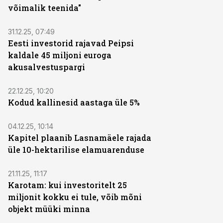
võimalik teenida"
31.12.25, 07:49
Eesti investorid rajavad Peipsi
kaldale 45 miljoni euroga
akusalvestuspargi
22.12.25, 10:20
Kodud kallinesid aastaga üle 5%
04.12.25, 10:14
Kapitel plaanib Lasnamäele rajada
üle 10-hektarilise elamuarenduse
21.11.25, 11:17
Karotam: kui investoritelt 25
miljonit kokku ei tule, võib mõni
objekt müüki minna