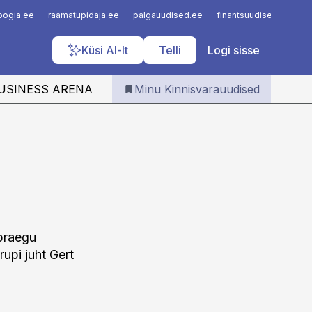
Iseteenindus
loogia.ee
raamatupidaja.ee
palgauudised.ee
finantsuudised.ee
a
Telli Kinnisvarauudised
Küsi AI-lt
Telli
Logi sisse
USINESS ARENA
Minu Kinnisvarauudised
 praegu
rupi juht Gert