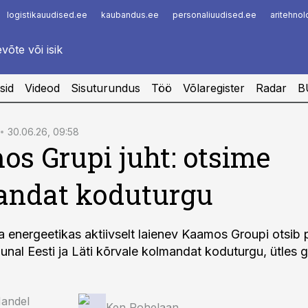
logistikauudised.ee
kaubandus.ee
personaliuudised.ee
aritehno
Infopank
Radar
sid
Videod
Sisuturundus
Töö
Võlaregister
Radar
B
30.06.26, 09:58
s Grupi juht: otsime
andat koduturgu
ja energeetikas aktiivselt laienev Kaamos Groupi otsib
unal Eesti ja Läti kõrvale kolmandat koduturgu, ütles g
Mandel
Ken Rohelaan