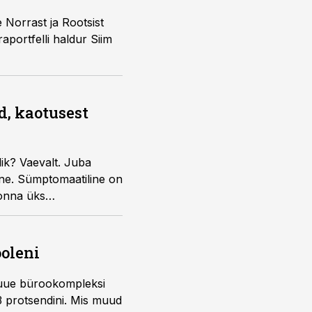
 Norrast ja Rootsist
aportfelli haldur Siim
id, kaotusest
lik? Vaevalt. Juba
ne
. Sümptomaatiline on
onna üks
tussetulek kidub,
ooleni
t uue bürookompleksi
3 protsendini. Mis muud