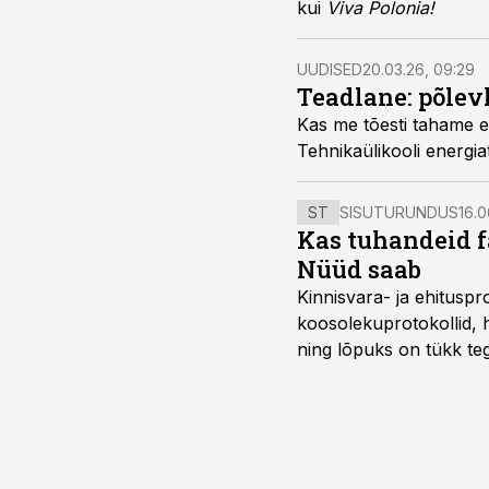
kui
Viva Polonia!
UUDISED
20.03.26, 09:29
Teadlane: põlev
Kas me tõesti tahame e
Tehnikaülikooli energia
ST
SISUTURUNDUS
16.0
Kas tuhandeid f
Nüüd saab
Kinnisvara- ja ehitusp
koosolekuprotokollid, 
ning lõpuks on tükk teg
kordades lihtsam.