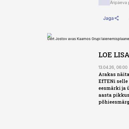
Äripäeva 
Jaga
Gert Jostov avas Kaamos Grupi laienemisplaane
LOE LIS
13.04.26, 06:00
Arakas näita
EfTENi selle
eesmärki ja 
aasta pikku
põhieesmärg