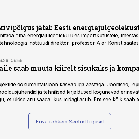
kivipõlgus jätab Eesti energiajulgeolekus
hitada oma energiajulgeoleku üles importkütustele, imestas
tehnoloogia instituudi direktor, professor Alar Konist saate
6.26, 09:56
aile saab muuta kiirelt sisukaks ja komp
rojektide dokumentatsioon kasvab iga aastaga. Joonised, lep
hooldusjuhendid ja tehnilised kirjeldused kogunevad erinev
u, et üldse aru saada, kus midagi asub. Ent see kõik saab teh
Kuva rohkem Seotud lugusid