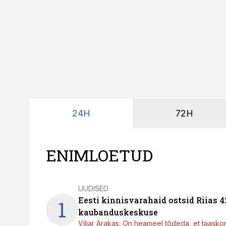
24H
72H
ENIMLOETUD
UUDISED
Eesti kinnisvarahaid ostsid Riias 
1
kaubanduskeskuse
Viljar Arakas: On heameel tõdeda, et taasko