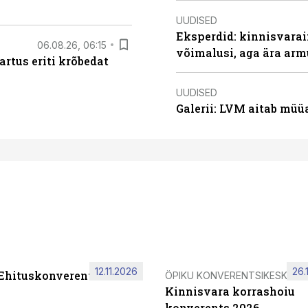
UUDISED
Eksperdid: kinnisvarai
06.08.26, 06:15
võimalusi, aga ära arm
artus eriti krõbedat
UUDISED
Galerii: LVM aitab müü
12.11.2026
26.
 Ehituskonverents 2026
ÖPIKU KONVERENTSIKESKUS
Kinnisvara korrashoiu
konverents 2026