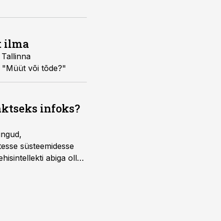
t ilma
 Tallinna
s "Müüt või tõde?"
aktseks infoks?
ingud,
atesse süsteemidesse
isintellekti abiga olla