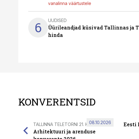
vanalinna väärtustele
UUDISED
6
Üürileandjad küsivad Tallinnas ja T
hinda
KONVERENTSID
08.10.2026
Eesti
TALLINNA TELETORNI 21. KORRUSEL
Arhitektuuri ja arenduse
konverents 2026