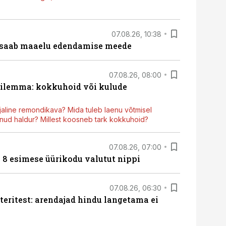
07.08.26, 10:38
 saab maaelu edendamise meede
07.08.26, 08:00
dilemma: kokkuhoid või kulude
aline remondikava? Mida tuleb laenu võtmisel
ud haldur? Millest koosneb tark kokkuhoid?
07.08.26, 07:00
n 8 esimese üürikodu valutut nippi
07.08.26, 06:30
teritest: arendajad hindu langetama ei