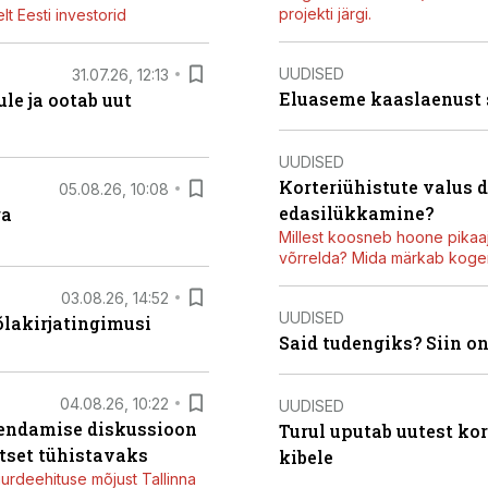
projekti järgi.
t Eesti investorid
UUDISED
31.07.26, 12:13
Eluaseme kaaslaenust
le ja ootab uut
UUDISED
Korteriühistute valus 
05.08.26, 10:08
edasilükkamine?
ga
Millest koosneb hoone pikaaj
võrrelda? Mida märkab kogen
03.08.26, 14:52
UUDISED
õlakirjatingimusi
Said tudengiks? Siin o
04.08.26, 10:22
UUDISED
iendamise diskussioon
Turul uputab uutest kor
tset tühistavaks
kibele
juurdeehituse mõjust Tallinna