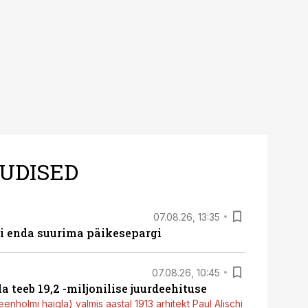
UDISED
07.08.26, 13:35
ti enda suurima päikesepargi
07.08.26, 10:45
a teeb 19,2 -miljonilise juurdeehituse
nholmi haigla) valmis aastal 1913 arhitekt Paul Alischi