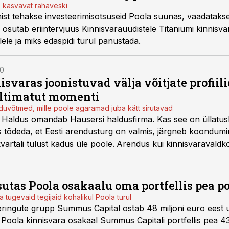
b kasvavat rahaveski
mist tehakse investeerimisotsuseid Poola suunas, vaadatakse
 osutab eriintervjuus Kinnisvarauudistele Titaniumi kinnisvar
lele ja miks edaspidi turul panustada.
00
isvaras joonistuvad välja võitjate profiil
ältimatut momenti
eduvõtmed, mille poole agaramad juba kätt sirutavad
Haldus omandab Hausersi haldusfirma
. Kas see on üllatus
s tõdeda, et
Eesti arendusturg on valmis, järgneb koondumi
vartali tulust kadus üle poole
.
Arendus kui kinnisvaravaldk
te määrab valdkonna edasise arengu. Kui uue pinna kasu
ltuv kinnisvarahalduse segment.
tas Poola osakaalu oma portfellis pea p
 tugevaid tegijaid kohalikul Poola turul
eeringute grupp Summus Capital ostab 48 miljoni euro ees
 Poola kinnisvara osakaal Summus Capitali portfellis pea 4