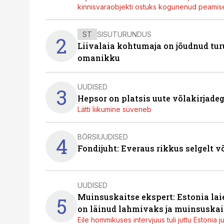
kinnisvaraobjekti ostuks kogunenud peamisel
ST
SISUTURUNDUS
2
Liivalaia kohtumaja on jõudnud turu
omanikku
UUDISED
3
Hepsor on platsis uute võlakirjade
Lätti liikumine süveneb
BÖRSIUUDISED
4
Fondijuht: Everaus rikkus selgelt v
UUDISED
Muinsuskaitse ekspert: Estonia la
5
on läinud lahmivaks ja muinsuskai
Eile hommikuses intervjuus tuli juttu Estonia 