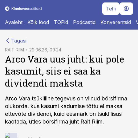
Telli
Avaleht
Kõik lood
TOPid
Podcastid
Konverentsid
cebook
Tagasi
Twitter)
RAIT RIIM
29.06.26, 09:24
Arco Vara uus juht: kui pole
kedIn
kasumit, siis ei saa ka
ail
dividendi maksta
k
Arco Vara tsükliline tegevus on viinud börsifirma
olukorda, kus kasumi kadumise tõttu ei maksa
ettevõte dividendi, kuid eesmärk on tsüklilisus
kaotada, ütles börsifirma juht Rait Riim.