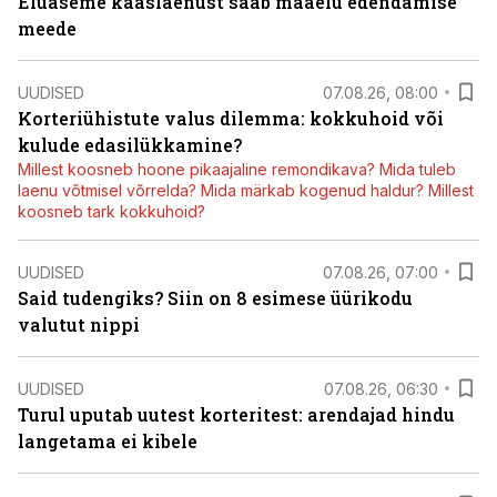
Eluaseme kaaslaenust saab maaelu edendamise
meede
UUDISED
07.08.26, 08:00
Korteriühistute valus dilemma: kokkuhoid või
kulude edasilükkamine?
Millest koosneb hoone pikaajaline remondikava? Mida tuleb
laenu võtmisel võrrelda? Mida märkab kogenud haldur? Millest
koosneb tark kokkuhoid?
UUDISED
07.08.26, 07:00
Said tudengiks? Siin on 8 esimese üürikodu
valutut nippi
UUDISED
07.08.26, 06:30
Turul uputab uutest korteritest: arendajad hindu
langetama ei kibele