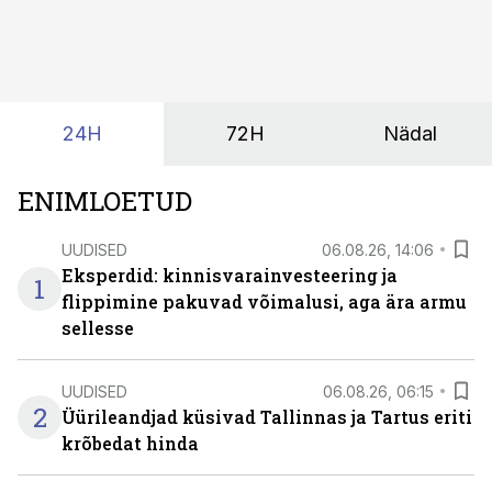
kirjeldused kogunevad erinevatesse süsteemidesse
ning lõpuks on tükk tegu, et üldse aru saada, kus
midagi asub. Ent see kõik saab tehisintellekti abiga olla
kordades lihtsam.
24H
72H
Nädal
ENIMLOETUD
UUDISED
06.08.26, 14:06
Eksperdid: kinnisvarainvesteering ja
1
flippimine pakuvad võimalusi, aga ära armu
sellesse
UUDISED
06.08.26, 06:15
2
Üürileandjad küsivad Tallinnas ja Tartus eriti
krõbedat hinda