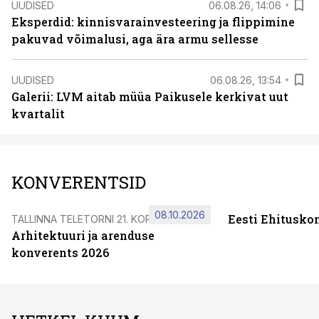
UUDISED
06.08.26, 14:06
Eksperdid: kinnisvarainvesteering ja flippimine
pakuvad võimalusi, aga ära armu sellesse
UUDISED
06.08.26, 13:54
Galerii: LVM aitab müüa Paikusele kerkivat uut
kvartalit
KONVERENTSID
08.10.2026
Eesti Ehitusko
TALLINNA TELETORNI 21. KORRUSEL
Arhitektuuri ja arenduse
konverents 2026