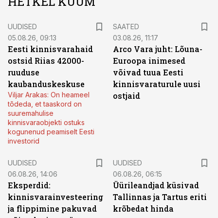
HETKEL KUUM
UUDISED
SAATED
05.08.26, 09:13
03.08.26, 11:17
Eesti kinnisvarahaid
Arco Vara juht: Lõuna-
ostsid Riias 42000-
Euroopa inimesed
ruuduse
võivad tuua Eesti
kaubanduskeskuse
kinnisvaraturule uusi
Viljar Arakas: On heameel
ostjaid
tõdeda, et taaskord on
suuremahulise
kinnisvaraobjekti ostuks
kogunenud peamiselt Eesti
investorid
UUDISED
UUDISED
06.08.26, 14:06
06.08.26, 06:15
Eksperdid:
Üürileandjad küsivad
kinnisvarainvesteering
Tallinnas ja Tartus eriti
ja flippimine pakuvad
krõbedat hinda