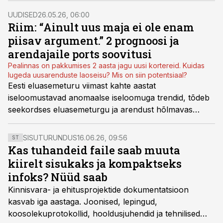
“Kinnisvaratund.”
UUDISED
26.05.26, 06:00
Riim: “Ainult uus maja ei ole enam
piisav argument.” 2 prognoosi ja
arendajaile ports soovitusi
Pealinnas on pakkumises 2 aasta jagu uusi kortereid. Kuidas
lugeda uusarenduste laoseisu? Mis on siin potentsiaal?
Eesti eluasemeturu viimast kahte aastat
iseloomustavad anomaalse iseloomuga trendid, tõdeb
seekordses eluasemeturgu ja arendust hõlmavas
eriintervjuus Arco Vara tegevjuht Rait Riim. Mis toob
käesoleval aastal müügiedu? Uuri järele.
SISUTURUNDUS
16.06.26, 09:56
ST
Kas tuhandeid faile saab muuta
kiirelt sisukaks ja kompaktseks
infoks? Nüüd saab
Kinnisvara- ja ehitusprojektide dokumentatsioon
kasvab iga aastaga. Joonised, lepingud,
koosolekuprotokollid, hooldusjuhendid ja tehnilised