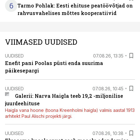
6
Tarmo Pohlak: Eesti ehituse peatöövõtjad on
rahvusvahelises mõttes kooperatiivid
VIIMASED UUDISED
UUDISED
07.08.26, 13:35
Enefit pani Poolas püsti enda suurima
päikesepargi
UUDISED
07.08.26, 10:45
Galerii: Narva Haigla teeb 19,2 -miljonilise
juurdeehituse
Haigla vana hoone (toona Kreenholmi haigla) valmis aastal 1913
arhitekt Paul Alischi projekti järgi.
UUDISED
07.08.26, 10:38