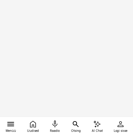
Menüü
Uudised
Raadio
Otsing
AI Chat
Logi sisse