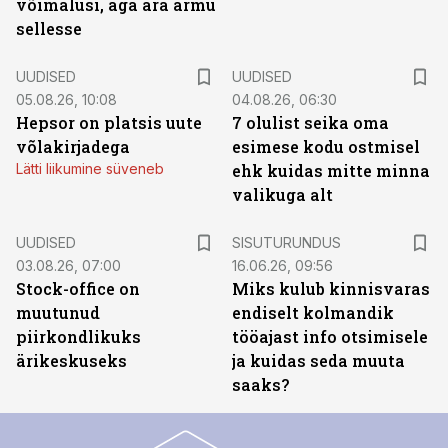
võimalusi, aga ära armu
sellesse
UUDISED
UUDISED
05.08.26, 10:08
04.08.26, 06:30
Hepsor on platsis uute
7 olulist seika oma
võlakirjadega
esimese kodu ostmisel
Lätti liikumine süveneb
ehk kuidas mitte minna
valikuga alt
ST
UUDISED
SISUTURUNDUS
03.08.26, 07:00
16.06.26, 09:56
Stock-office on
Miks kulub kinnisvaras
muutunud
endiselt kolmandik
piirkondlikuks
tööajast info otsimisele
ärikeskuseks
ja kuidas seda muuta
saaks?