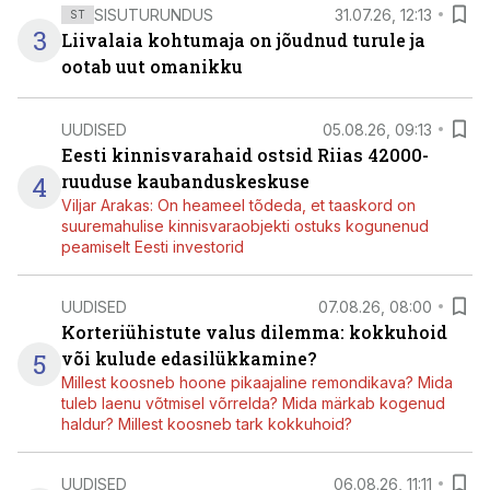
SISUTURUNDUS
31.07.26, 12:13
ST
3
Liivalaia kohtumaja on jõudnud turule ja
ootab uut omanikku
UUDISED
05.08.26, 09:13
Eesti kinnisvarahaid ostsid Riias 42000-
4
ruuduse kaubanduskeskuse
Viljar Arakas: On heameel tõdeda, et taaskord on
suuremahulise kinnisvaraobjekti ostuks kogunenud
peamiselt Eesti investorid
UUDISED
07.08.26, 08:00
Korteriühistute valus dilemma: kokkuhoid
5
või kulude edasilükkamine?
Millest koosneb hoone pikaajaline remondikava? Mida
tuleb laenu võtmisel võrrelda? Mida märkab kogenud
haldur? Millest koosneb tark kokkuhoid?
UUDISED
06.08.26, 11:11