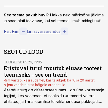
See teema pakub huvi?
Hakka neid märksõnu jälgima
ja saad alati teavituse, kui sel teemal ilmub midagi uut!
Rait Riim
kinnisvaraarendus
SEOTUD LOOD
UUDISED
28.05.26, 13:05
Eristuval turul muutub eluase tootest
teenuseks - see on trend
Riim vastab, käsi südamel, kas ta julgeb ka 10 ja 20 aastat
hiljem vaadata otsa kõigele arendatule.
Arendusturg on diferentseerumas - on ühe kortermaja
tegijad, kes vaatavad, et saaksid ruutmeetri valmis
ehitatud, ja linnaruumilise terviklahenduse pakkujad,
osutas Arco Vara värske tegevjuht Rait Riim saates