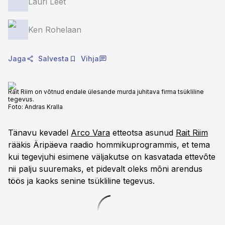
Lauri Leet
Ken Rohelaan
Jaga
Salvesta
Vihja
Rait Riim on võtnud endale ülesande murda juhitava firma tsükliline
tegevus.
Foto:
Andras Kralla
Tänavu kevadel
Arco Vara
etteotsa asunud
Rait Riim
rääkis Äripäeva raadio hommikuprogrammis, et tema
kui tegevjuhi esimene väljakutse on kasvatada ettevõte
nii palju suuremaks, et pidevalt oleks mõni arendus
töös ja kaoks senine tsükliline tegevus.