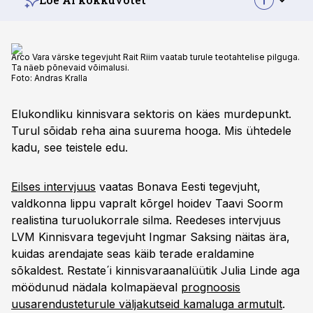
Arco Vara värske tegevjuht Rait Riim vaatab turule teotahtelise pilguga.
Ta näeb põnevaid võimalusi.
Foto:
Andras Kralla
Elukondliku kinnisvara sektoris on käes murdepunkt.
Turul sõidab reha aina suurema hooga. Mis ühtedele
kadu, see teistele edu.
Eilses intervjuus
vaatas Bonava Eesti tegevjuht,
valdkonna lippu vapralt kõrgel hoidev Taavi Soorm
realistina turuolukorrale silma. Reedeses intervjuus
LVM Kinnisvara tegevjuht Ingmar Saksing näitas ära,
kuidas arendajate seas käib terade eraldamine
sõkaldest. Restate´i kinnisvaraanalüütik Julia Linde aga
möödunud nädala kolmapäeval
prognoosis
uusarendusteturule väljakutseid kamaluga armutult
.