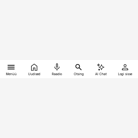
Menüü
Uudised
Raadio
Otsing
AI Chat
Logi sisse
Vana-Lõuna 39/1, 19094 Tallinn
(+372) 667 0111
kinnisvarauudised@kinnisvarauudised.ee
Telli
Reklaam