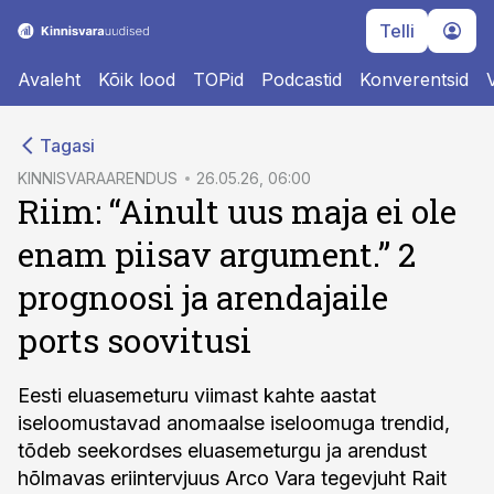
Telli
Avaleht
Kõik lood
TOPid
Podcastid
Konverentsid
cebook
Tagasi
Twitter)
KINNISVARAARENDUS
26.05.26, 06:00
Riim: “Ainult uus maja ei ole
kedIn
enam piisav argument.” 2
ail
prognoosi ja arendajaile
k
ports soovitusi
Eesti eluasemeturu viimast kahte aastat
iseloomustavad anomaalse iseloomuga trendid,
tõdeb seekordses eluasemeturgu ja arendust
hõlmavas eriintervjuus Arco Vara tegevjuht Rait