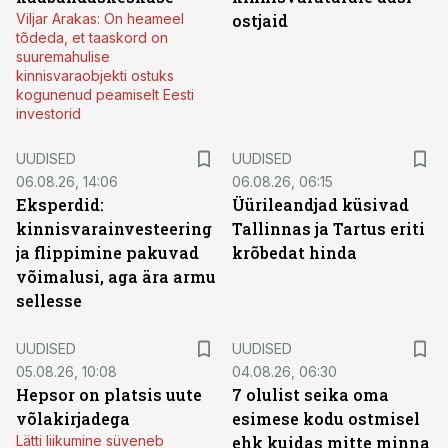
Viljar Arakas: On heameel
ostjaid
tõdeda, et taaskord on
suuremahulise
kinnisvaraobjekti ostuks
kogunenud peamiselt Eesti
investorid
UUDISED
UUDISED
06.08.26, 14:06
06.08.26, 06:15
Eksperdid:
Üürileandjad küsivad
kinnisvarainvesteering
Tallinnas ja Tartus eriti
ja flippimine pakuvad
krõbedat hinda
võimalusi, aga ära armu
sellesse
UUDISED
UUDISED
05.08.26, 10:08
04.08.26, 06:30
Hepsor on platsis uute
7 olulist seika oma
võlakirjadega
esimese kodu ostmisel
Lätti liikumine süveneb
ehk kuidas mitte minna