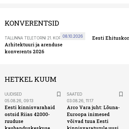
KONVERENTSID
08.10.2026
Eesti Ehitusko
TALLINNA TELETORNI 21. KORRUSEL
Arhitektuuri ja arenduse
konverents 2026
HETKEL KUUM
UUDISED
SAATED
05.08.26, 09:13
03.08.26, 11:17
Eesti kinnisvarahaid
Arco Vara juht: Lõuna-
ostsid Riias 42000-
Euroopa inimesed
ruuduse
võivad tuua Eesti
kaubanduskeskuse
kinnisvaraturule uusi