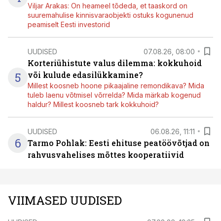
Viljar Arakas: On heameel tõdeda, et taaskord on
suuremahulise kinnisvaraobjekti ostuks kogunenud
peamiselt Eesti investorid
UUDISED
07.08.26, 08:00
Korteriühistute valus dilemma: kokkuhoid
5
või kulude edasilükkamine?
Millest koosneb hoone pikaajaline remondikava? Mida
tuleb laenu võtmisel võrrelda? Mida märkab kogenud
haldur? Millest koosneb tark kokkuhoid?
UUDISED
06.08.26, 11:11
6
Tarmo Pohlak: Eesti ehituse peatöövõtjad on
rahvusvahelises mõttes kooperatiivid
VIIMASED UUDISED