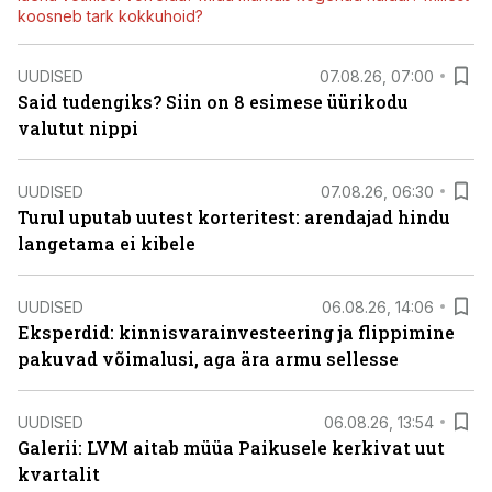
koosneb tark kokkuhoid?
UUDISED
07.08.26, 07:00
Said tudengiks? Siin on 8 esimese üürikodu
valutut nippi
UUDISED
07.08.26, 06:30
Turul uputab uutest korteritest: arendajad hindu
langetama ei kibele
UUDISED
06.08.26, 14:06
Eksperdid: kinnisvarainvesteering ja flippimine
pakuvad võimalusi, aga ära armu sellesse
UUDISED
06.08.26, 13:54
Galerii: LVM aitab müüa Paikusele kerkivat uut
kvartalit