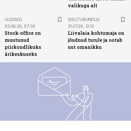
valikuga alt
ST
UUDISED
SISUTURUNDUS
03.08.26, 07:00
31.07.26, 12:13
Stock-office on
Liivalaia kohtumaja on
muutunud
jõudnud turule ja ootab
piirkondlikuks
uut omanikku
ärikeskuseks