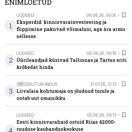
ENIMLOETUD
UUDISED
06.08.26, 14:06
Eksperdid: kinnisvarainvesteering ja
1
flippimine pakuvad võimalusi, aga ära armu
sellesse
UUDISED
06.08.26, 06:15
2
Üürileandjad küsivad Tallinnas ja Tartus eriti
krõbedat hinda
SISUTURUNDUS
31.07.26, 12:13
ST
3
Liivalaia kohtumaja on jõudnud turule ja
ootab uut omanikku
UUDISED
05.08.26, 09:13
Eesti kinnisvarahaid ostsid Riias 42000-
4
ruuduse kaubanduskeskuse