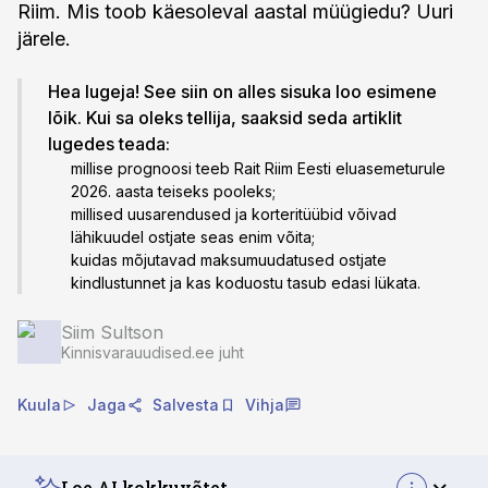
Riim. Mis toob käesoleval aastal müügiedu? Uuri
järele.
Hea lugeja! See siin on alles sisuka loo esimene
lõik. Kui sa oleks tellija, saaksid seda artiklit
lugedes teada:
millise prognoosi teeb Rait Riim Eesti eluasemeturule
2026. aasta teiseks pooleks;
millised uusarendused ja korteritüübid võivad
lähikuudel ostjate seas enim võita;
kuidas mõjutavad maksumuudatused ostjate
kindlustunnet ja kas koduostu tasub edasi lükata.
Siim Sultson
Kinnisvarauudised.ee juht
Kuula
Jaga
Salvesta
Vihja
Loe AI kokkuvõtet