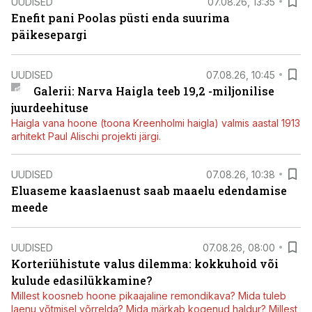
UUDISED
07.08.26, 13:35
Enefit pani Poolas püsti enda suurima
päikesepargi
UUDISED
07.08.26, 10:45
Galerii: Narva Haigla teeb 19,2 -miljonilise
juurdeehituse
Haigla vana hoone (toona Kreenholmi haigla) valmis aastal 1913
arhitekt Paul Alischi projekti järgi.
UUDISED
07.08.26, 10:38
Eluaseme kaaslaenust saab maaelu edendamise
meede
UUDISED
07.08.26, 08:00
Korteriühistute valus dilemma: kokkuhoid või
kulude edasilükkamine?
Millest koosneb hoone pikaajaline remondikava? Mida tuleb
laenu võtmisel võrrelda? Mida märkab kogenud haldur? Millest