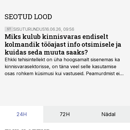
SEOTUD LOOD
SISUTURUNDUS
16.06.26, 09:56
ST
Miks kulub kinnisvaras endiselt
kolmandik tööajast info otsimisele ja
kuidas seda muuta saaks?
Ehkki tehisintellekt on üha hoogsamalt sisenemas ka
kinnisvarasektorisse, on täna veel selle kasutamise
osas rohkem küsimusi kui vastuseid. Peamurdmist ei
tekita niivõrd see, millist AI-lahendust kasutada, vaid
kas ettevõtte andmed on üldse sellisel kujul olemas, et
tehisintellekt neist midagi mõistlikku välja lugeda
suudaks.
24H
72H
Nädal