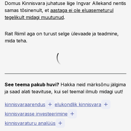
Domus Kinnisvara juhatuse liige Ingvar Allekand nentis
samas tõsinenult, et
aastaga ei ole eluasemeturul
tegelikult midagi muutunud
.
Rait Riimil aga on turust selge ülevaade ja teadmine,
mida teha.
See teema pakub huvi?
Hakka neid märksõnu jälgima
ja saad alati teavituse, kui sel teemal ilmub midagi uut!
kinnisvaraarendus
elukondlik kinnisvara
kinnisvarasse investeerimine
kinnisvaraturu analüüs