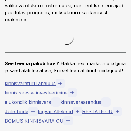
valitseva olukorra ostu-müüki, üüri, ent ka arendajaid
puudutav prognoos, maksuküüru kaotamisest
rääkimata.
See teema pakub huvi?
Hakka neid märksõnu jälgima
ja saad alati teavituse, kui sel teemal ilmub midagi uut!
kinnisvaraturu analüüs
kinnisvarasse investeerimine
elukondlik kinnisvara
kinnisvaraarendus
Julia Linde
Ingvar Allekand
RESTATE OÜ
DOMUS KINNISVARA OÜ