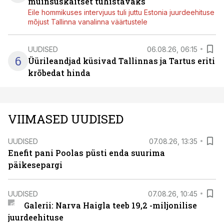
muinsuskaitset tühistavaks
Eile hommikuses intervjuus tuli juttu Estonia juurdeehituse
mõjust Tallinna vanalinna väärtustele
UUDISED
06.08.26, 06:15
6
Üürileandjad küsivad Tallinnas ja Tartus eriti
krõbedat hinda
VIIMASED UUDISED
UUDISED
07.08.26, 13:35
Enefit pani Poolas püsti enda suurima
päikesepargi
UUDISED
07.08.26, 10:45
Galerii: Narva Haigla teeb 19,2 -miljonilise
juurdeehituse