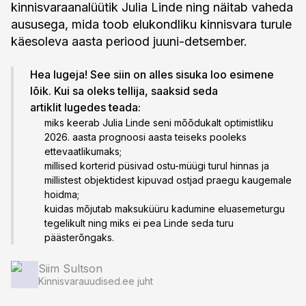
kinnisvaraanalüütik Julia Linde ning näitab vaheda
aususega, mida toob elukondliku kinnisvara turule
käesoleva aasta periood juuni-detsember.
Hea lugeja! See siin on alles sisuka loo esimene
lõik. Kui sa oleks tellija, saaksid seda
artiklit lugedes teada:
miks keerab Julia Linde seni mõõdukalt optimistliku
2026. aasta prognoosi aasta teiseks pooleks
ettevaatlikumaks;
millised korterid püsivad ostu-müügi turul hinnas ja
millistest objektidest kipuvad ostjad praegu kaugemale
hoidma;
kuidas mõjutab maksuküüru kadumine eluasemeturgu
tegelikult ning miks ei pea Linde seda turu
päästerõngaks.
Siim Sultson
Kinnisvarauudised.ee juht