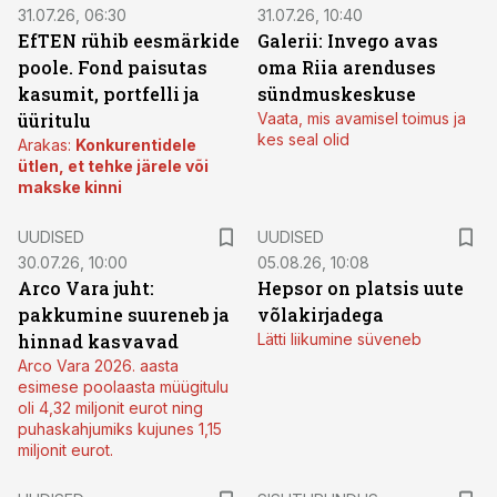
31.07.26, 06:30
31.07.26, 10:40
EfTEN rühib eesmärkide
Galerii: Invego avas
poole. Fond paisutas
oma Riia arenduses
kasumit, portfelli ja
sündmuskeskuse
üüritulu
Vaata, mis avamisel toimus ja
kes seal olid
Arakas:
Konkurentidele
ütlen, et tehke järele või
makske kinni
UUDISED
UUDISED
30.07.26, 10:00
05.08.26, 10:08
Arco Vara juht:
Hepsor on platsis uute
pakkumine suureneb ja
võlakirjadega
hinnad kasvavad
Lätti liikumine süveneb
Arco Vara 2026. aasta
esimese poolaasta müügitulu
oli 4,32 miljonit eurot ning
puhaskahjumiks kujunes 1,15
miljonit eurot.
ST