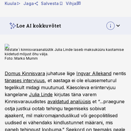
Kuula
Jaga
Salvesta
Vihja
Loe AI kokkuvõtet
Restate´i kinnisvaraanalüütik Julia Linde laseb maksuküüru kaotamise
kiidetud mõjust õhu välja.
Foto:
Marko Mumm
Domus Kinnisvara
juhatuse liige
Ingvar Allekand
nentis
tänases intervjuus
, et aastaga ei ole eluasemeturul
tegelikult midagi muutunud. Käesoleva eriintervjuu
kangelane
Julia Linde
kirjutas täna varem
Kinnisvarauudistes
avaldatud analüüsis
et “...praegune
ostja justkui ootab tehingu tegemiseks sobivat
ajaakent, mil makromajanduslikud või geopoliitilised
uudised ei vähendaks kindlustunnet määrani, mis
paneb tehingust loobuma.” Seekord on teemaks peale