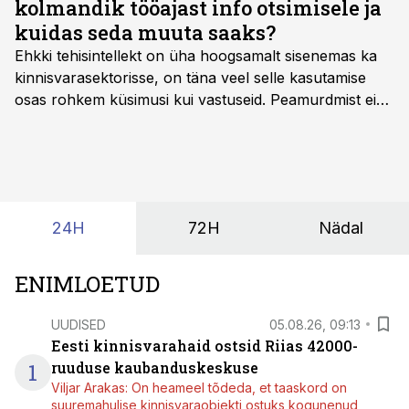
kolmandik tööajast info otsimisele ja
kuidas seda muuta saaks?
Ehkki tehisintellekt on üha hoogsamalt sisenemas ka
kinnisvarasektorisse, on täna veel selle kasutamise
osas rohkem küsimusi kui vastuseid. Peamurdmist ei
tekita niivõrd see, millist AI-lahendust kasutada, vaid
kas ettevõtte andmed on üldse sellisel kujul olemas, et
tehisintellekt neist midagi mõistlikku välja lugeda
suudaks.
24H
72H
Nädal
ENIMLOETUD
UUDISED
05.08.26, 09:13
Eesti kinnisvarahaid ostsid Riias 42000-
1
ruuduse kaubanduskeskuse
Viljar Arakas: On heameel tõdeda, et taaskord on
suuremahulise kinnisvaraobjekti ostuks kogunenud