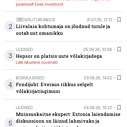
peamiselt Eesti investorid
SISUTURUNDUS
31.07.26, 12:13
ST
2
Liivalaia kohtumaja on jõudnud turule ja
ootab uut omanikku
UUDISED
05.08.26, 10:08
3
Hepsor on platsis uute võlakirjadega
Lätti liikumine süveneb
BÖRSIUUDISED
03.08.26, 14:52
4
Fondijuht: Everaus rikkus selgelt
võlakirjatingimusi
UUDISED
04.08.26, 10:22
Muinsuskaitse ekspert: Estonia laiendamise
diskussioon on läinud lahmivaks ja
5