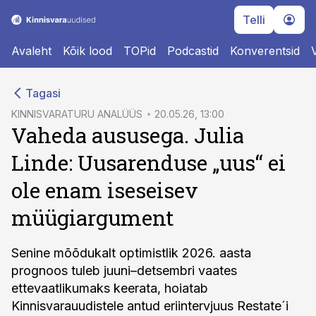
Telli
Avaleht
Kõik lood
TOPid
Podcastid
Konverentsid
cebook
Tagasi
Twitter)
KINNISVARATURU ANALÜÜS
20.05.26, 13:00
Vaheda aususega. Julia
kedIn
Linde: Uusarenduse „uus“ ei
ail
ole enam iseseisev
k
müügiargument
Senine mõõdukalt optimistlik 2026. aasta
prognoos tuleb juuni–detsembri vaates
ettevaatlikumaks keerata, hoiatab
Kinnisvarauudistele antud eriintervjuus Restate´i