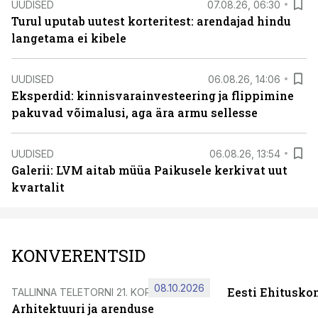
UUDISED
07.08.26, 06:30
Turul uputab uutest korteritest: arendajad hindu
langetama ei kibele
UUDISED
06.08.26, 14:06
Eksperdid: kinnisvarainvesteering ja flippimine
pakuvad võimalusi, aga ära armu sellesse
UUDISED
06.08.26, 13:54
Galerii: LVM aitab müüa Paikusele kerkivat uut
kvartalit
KONVERENTSID
08.10.2026
Eesti Ehitusko
TALLINNA TELETORNI 21. KORRUSEL
Arhitektuuri ja arenduse