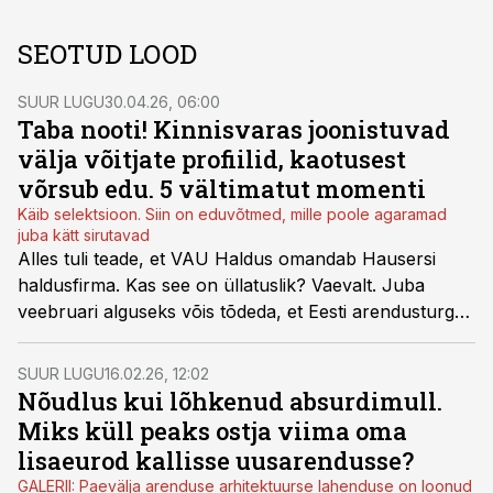
SEOTUD LOOD
SUUR LUGU
30.04.26, 06:00
Taba nooti! Kinnisvaras joonistuvad
välja võitjate profiilid, kaotusest
võrsub edu. 5 vältimatut momenti
Käib selektsioon. Siin on eduvõtmed, mille poole agaramad
juba kätt sirutavad
Alles tuli teade, et
VAU Haldus omandab Hausersi
haldusfirma
. Kas see on üllatuslik? Vaevalt. Juba
veebruari alguseks võis tõdeda, et
Eesti arendusturg
on valmis, järgneb koondumine
. Sümptomaatiline on
ka teade, et
Hepsori I kvartali tulust kadus üle poole
.
SUUR LUGU
16.02.26, 12:02
Arendus kui kinnisvaravaldkonna üks
Nõudlus kui lõhkenud absurdimull.
rahamahukamaid segmente määrab valdkonna edasise
Miks küll peaks ostja viima oma
arengu. Kui uue pinna kasutussetulek kidub, kannatab
lisaeurod kallisse uusarendusse?
ka sellest sõltuv kinnisvarahalduse segment.
GALERII: Paevälja arenduse arhitektuurse lahenduse on loonud