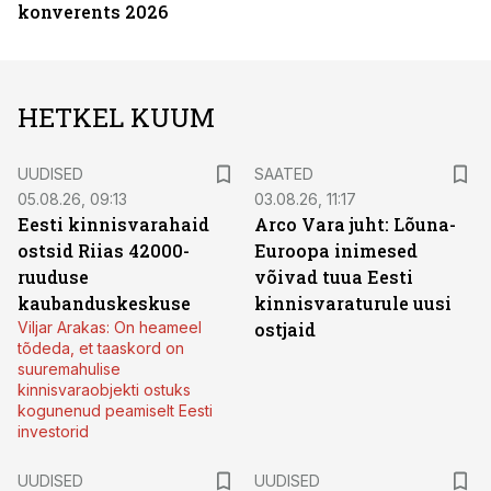
konverents 2026
HETKEL KUUM
UUDISED
SAATED
05.08.26, 09:13
03.08.26, 11:17
Eesti kinnisvarahaid
Arco Vara juht: Lõuna-
ostsid Riias 42000-
Euroopa inimesed
ruuduse
võivad tuua Eesti
kaubanduskeskuse
kinnisvaraturule uusi
Viljar Arakas: On heameel
ostjaid
tõdeda, et taaskord on
suuremahulise
kinnisvaraobjekti ostuks
kogunenud peamiselt Eesti
investorid
UUDISED
UUDISED