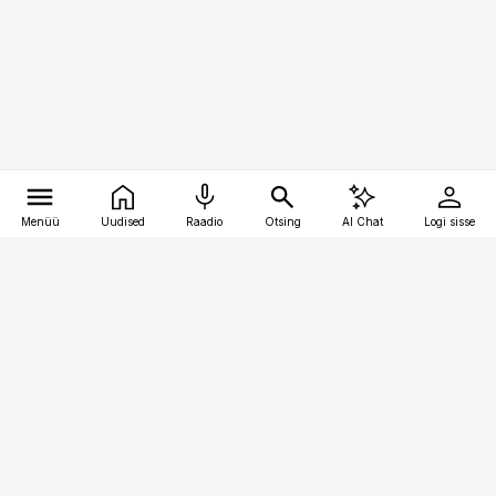
Menüü
Uudised
Raadio
Otsing
AI Chat
Logi sisse
Vana-Lõuna 39/1, 19094 Tallinn
(+372) 667 0111
kinnisvarauudised@kinnisvarauudised.ee
Telli
Reklaam
Firmast