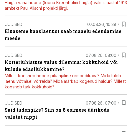
Haigla vana hoone (toona Kreenholmi haigla) valmis aastal 1913
arhitekt Paul Alischi projekti järgi.
UUDISED
07.08.26, 10:38
Eluaseme kaaslaenust saab maaelu edendamise
meede
UUDISED
07.08.26, 08:00
Korteriühistute valus dilemma: kokkuhoid või
kulude edasilükkamine?
Millest koosneb hoone pikaajaline remondikava? Mida tuleb
laenu võtmisel võrrelda? Mida märkab kogenud haldur? Millest
koosneb tark kokkuhoid?
UUDISED
07.08.26, 07:00
Said tudengiks? Siin on 8 esimese üürikodu
valutut nippi