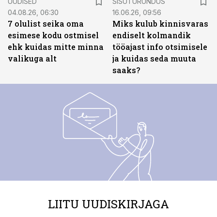
UUDISED
SISUTURUNDUS
04.08.26, 06:30
16.06.26, 09:56
7 olulist seika oma
Miks kulub kinnisvaras
esimese kodu ostmisel
endiselt kolmandik
ehk kuidas mitte minna
tööajast info otsimisele
valikuga alt
ja kuidas seda muuta
saaks?
LIITU UUDISKIRJAGA