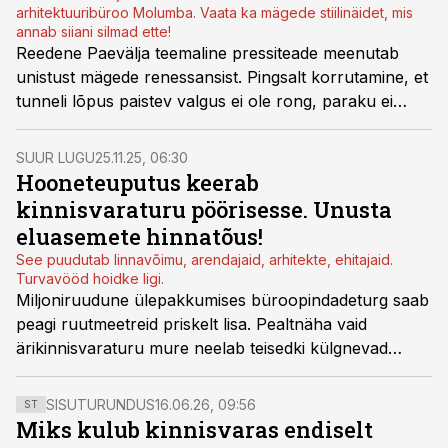
arhitektuuribüroo Molumba. Vaata ka mägede stiilinäidet, mis
annab siiani silmad ette!
Reedene Paevälja
teemaline pressiteade meenutab
unistust mägede renessansist
. Pingsalt korrutamine, et
tunneli lõpus paistev valgus
ei ole rong, paraku ei
muuda vastupidist reaalsust. Elamuarendajatel on
Eestis kitsas: ostjaid on vähe, toodangut üleääre ja
SUUR LUGU
25.11.25, 06:30
sellele tuleb kõrvalt hunnikuna veel otsagi. Arendajate
Hooneteuputus keerab
seas käib
turujagamine
niiet
laastud
lendavad.
Valmis
kinnisvaraturu pöörisesse. Unusta
Eesti arendusturul käib koondumine
.
eluasemete hinnatõus!
See puudutab linnavõimu, arendajaid, arhitekte, ehitajaid.
Turvavööd hoidke ligi.
Miljoniruudune ülepakkumises büroopindadeturg saab
peagi ruutmeetreid priskelt lisa. Pealtnäha vaid
ärikinnisvaraturu mure neelab teisedki külgnevad
sektorid. Eesti kinnisvaraturg ühes eluasemetega
siseneb seniolematusse pöörisesse. Unelmmõtlemine
SISUTURUNDUS
16.06.26, 09:56
ST
enam ei päästa. Vaata, kelle õuele tuleb õnn.
Miks kulub kinnisvaras endiselt