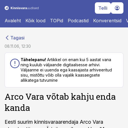
Telli
Avaleht
Kõik lood
TOPid
Podcastid
Konverentsid
cebook
cebook
Tagasi
Twitter)
Twitter)
08.11.06, 12:30
kedIn
kedIn
Tähelepanu!
Artikkel on enam kui 5 aastat vana
ning kuulub väljaande digitaalsesse arhiivi.
ail
ail
Väljaanne ei uuenda ega kaasajasta arhiveeritud
sisu, mistõttu võib olla vajalik kaasaegsete
k
k
allikatega tutvumine
Arco Vara võtab kahju enda
kanda
Eesti suurim kinnisvaraarendaja Arco Vara