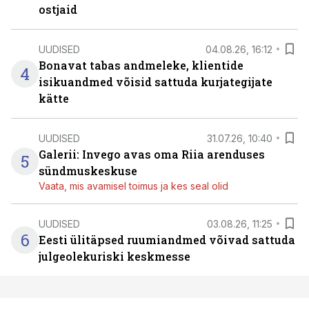
ostjaid
UUDISED
04.08.26, 16:12
Bonavat tabas andmeleke, klientide
4
isikuandmed võisid sattuda kurjategijate
kätte
UUDISED
31.07.26, 10:40
Galerii: Invego avas oma Riia arenduses
5
sündmuskeskuse
Vaata, mis avamisel toimus ja kes seal olid
UUDISED
03.08.26, 11:25
6
Eesti ülitäpsed ruumiandmed võivad sattuda
julgeolekuriski keskmesse