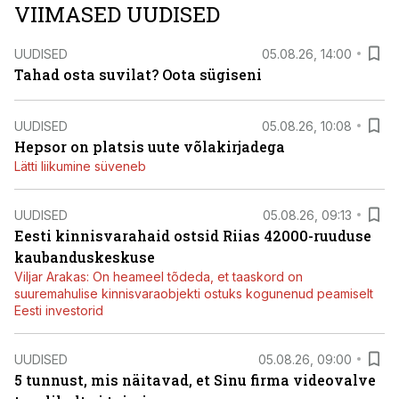
VIIMASED UUDISED
UUDISED
05.08.26, 14:00
Tahad osta suvilat? Oota sügiseni
UUDISED
05.08.26, 10:08
Hepsor on platsis uute võlakirjadega
Lätti liikumine süveneb
UUDISED
05.08.26, 09:13
Eesti kinnisvarahaid ostsid Riias 42000-ruuduse
kaubanduskeskuse
Viljar Arakas: On heameel tõdeda, et taaskord on
suuremahulise kinnisvaraobjekti ostuks kogunenud peamiselt
Eesti investorid
UUDISED
05.08.26, 09:00
5 tunnust, mis näitavad, et Sinu firma videovalve