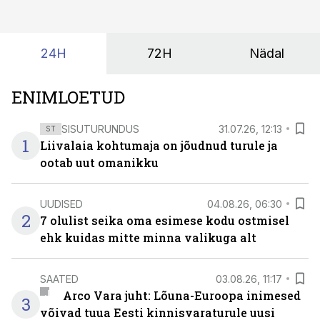
24H
72H
Nädal
ENIMLOETUD
SISUTURUNDUS
31.07.26, 12:13
ST
1
Liivalaia kohtumaja on jõudnud turule ja
ootab uut omanikku
UUDISED
04.08.26, 06:30
2
7 olulist seika oma esimese kodu ostmisel
ehk kuidas mitte minna valikuga alt
SAATED
03.08.26, 11:17
Arco Vara juht: Lõuna-Euroopa inimesed
3
võivad tuua Eesti kinnisvaraturule uusi