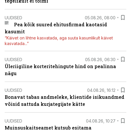
tegelikult ei toimi
UUDISED
05.08.26, 08:00
Pea kõik suured ehitusfirmad kaotasid
kasumit
“Käivet on lihtne kasvatada, aga suuta kasumlikult käivet
kasvatada...”
UUDISED
05.08.26, 06:30
Üleriigiline korteritehingute hind on pealinna
nägu
UUDISED
04.08.26, 16:12
Bonavat tabas andmeleke, klientide isikuandmed
võisid sattuda kurjategijate kätte
UUDISED
04.08.26, 10:27
Muinsuskaitseamet kutsub esitama