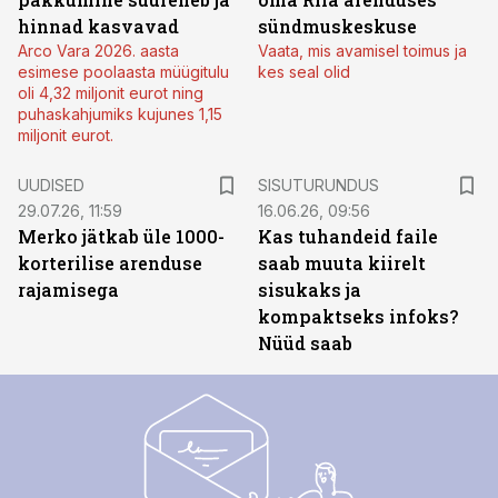
hinnad kasvavad
sündmuskeskuse
Arco Vara 2026. aasta
Vaata, mis avamisel toimus ja
esimese poolaasta müügitulu
kes seal olid
oli 4,32 miljonit eurot ning
puhaskahjumiks kujunes 1,15
miljonit eurot.
ST
UUDISED
SISUTURUNDUS
29.07.26, 11:59
16.06.26, 09:56
Merko jätkab üle 1000-
Kas tuhandeid faile
korterilise arenduse
saab muuta kiirelt
rajamisega
sisukaks ja
kompaktseks infoks?
Nüüd saab