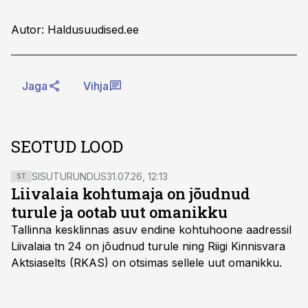
Autor: Haldusuudised.ee
Jaga
Vihja
SEOTUD LOOD
SISUTURUNDUS
31.07.26, 12:13
ST
Liivalaia kohtumaja on jõudnud
turule ja ootab uut omanikku
Tallinna kesklinnas asuv endine kohtuhoone aadressil
Liivalaia tn 24 on jõudnud turule ning Riigi Kinnisvara
Aktsiaselts (RKAS) on otsimas sellele uut omanikku.