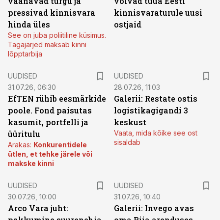
väänavad turgu ja
võivad tuua Eesti
pressivad kinnisvara
kinnisvaraturule uusi
hinda üles
ostjaid
See on juba poliitiline küsimus.
Tagajärjed maksab kinni
lõpptarbija
UUDISED
UUDISED
31.07.26, 06:30
28.07.26, 11:03
EfTEN rühib eesmärkide
Galerii: Restate ostis
poole. Fond paisutas
logistikagigandi 3
kasumit, portfelli ja
keskust
üüritulu
Vaata, mida kõike see ost
sisaldab
Arakas:
Konkurentidele
ütlen, et tehke järele või
makske kinni
UUDISED
UUDISED
30.07.26, 10:00
31.07.26, 10:40
Arco Vara juht:
Galerii: Invego avas
pakkumine suureneb ja
oma Riia arenduses