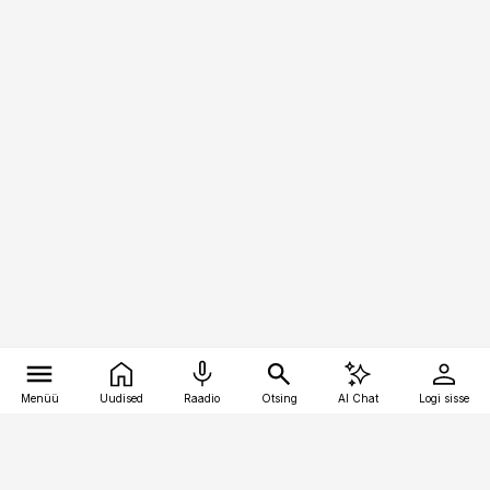
Menüü
Uudised
Raadio
Otsing
AI Chat
Logi sisse