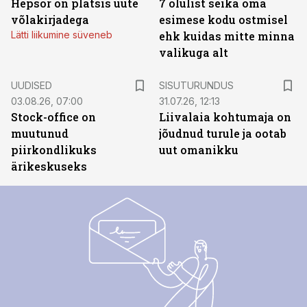
Hepsor on platsis uute
7 olulist seika oma
võlakirjadega
esimese kodu ostmisel
Lätti liikumine süveneb
ehk kuidas mitte minna
valikuga alt
ST
UUDISED
SISUTURUNDUS
03.08.26, 07:00
31.07.26, 12:13
Stock-office on
Liivalaia kohtumaja on
muutunud
jõudnud turule ja ootab
piirkondlikuks
uut omanikku
ärikeskuseks