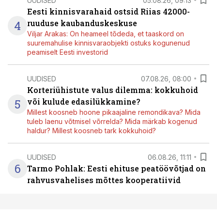
UUDISED
05.08.26, 09:13
Eesti kinnisvarahaid ostsid Riias 42000-
4
ruuduse kaubanduskeskuse
Viljar Arakas: On heameel tõdeda, et taaskord on
suuremahulise kinnisvaraobjekti ostuks kogunenud
peamiselt Eesti investorid
UUDISED
07.08.26, 08:00
Korteriühistute valus dilemma: kokkuhoid
5
või kulude edasilükkamine?
Millest koosneb hoone pikaajaline remondikava? Mida
tuleb laenu võtmisel võrrelda? Mida märkab kogenud
haldur? Millest koosneb tark kokkuhoid?
UUDISED
06.08.26, 11:11
6
Tarmo Pohlak: Eesti ehituse peatöövõtjad on
rahvusvahelises mõttes kooperatiivid