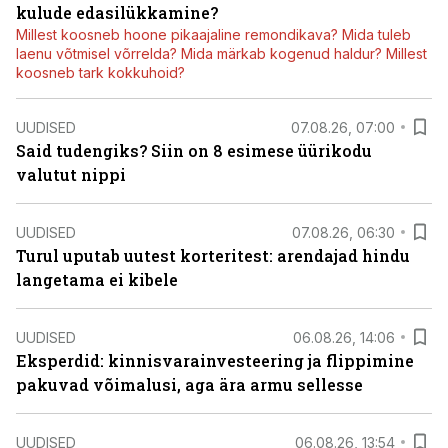
kulude edasilükkamine?
Millest koosneb hoone pikaajaline remondikava? Mida tuleb
laenu võtmisel võrrelda? Mida märkab kogenud haldur? Millest
koosneb tark kokkuhoid?
UUDISED
07.08.26, 07:00
Said tudengiks? Siin on 8 esimese üürikodu
valutut nippi
UUDISED
07.08.26, 06:30
Turul uputab uutest korteritest: arendajad hindu
langetama ei kibele
UUDISED
06.08.26, 14:06
Eksperdid: kinnisvarainvesteering ja flippimine
pakuvad võimalusi, aga ära armu sellesse
UUDISED
06.08.26, 13:54