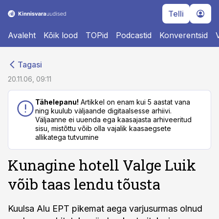
Telli
Avaleht
Kõik lood
TOPid
Podcastid
Konverentsid
cebook
cebook
Tagasi
Twitter)
Twitter)
20.11.06, 09:11
kedIn
kedIn
Tähelepanu!
Artikkel on enam kui 5 aastat vana
ning kuulub väljaande digitaalsesse arhiivi.
ail
ail
Väljaanne ei uuenda ega kaasajasta arhiveeritud
sisu, mistõttu võib olla vajalik kaasaegsete
k
k
allikatega tutvumine
Kunagine hotell Valge Luik
võib taas lendu tõusta
Kuulsa Alu EPT pikemat aega varjusurmas olnud