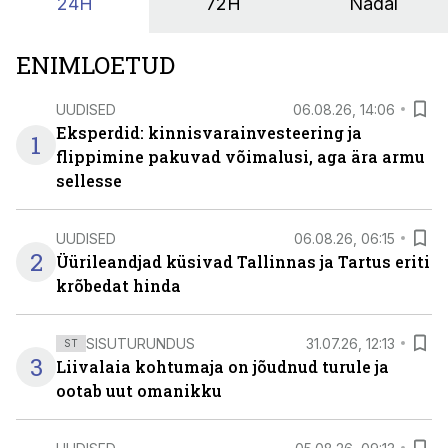
24H
72H
Nädal
ENIMLOETUD
UUDISED
06.08.26, 14:06
Eksperdid: kinnisvarainvesteering ja
1
flippimine pakuvad võimalusi, aga ära armu
sellesse
UUDISED
06.08.26, 06:15
2
Üürileandjad küsivad Tallinnas ja Tartus eriti
krõbedat hinda
SISUTURUNDUS
31.07.26, 12:13
ST
3
Liivalaia kohtumaja on jõudnud turule ja
ootab uut omanikku