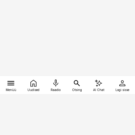
Menüü
Uudised
Raadio
Otsing
AI Chat
Logi sisse
Vana-Lõuna 39/1, 19094 Tallinn
(+372) 667 0111
kinnisvarauudised@kinnisvarauudised.ee