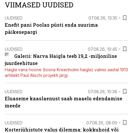
VIIMASED UUDISED
UUDISED
07.08.26, 13:35
Enefit pani Poolas püsti enda suurima
päikesepargi
UUDISED
07.08.26, 10:45
Galerii: Narva Haigla teeb 19,2 -miljonilise
juurdeehituse
Haigla vana hoone (toona Kreenholmi haigla) valmis aastal 1913
arhitekt Paul Alischi projekti järgi.
UUDISED
07.08.26, 10:38
Eluaseme kaaslaenust saab maaelu edendamise
meede
UUDISED
07.08.26, 08:00
Korteriühistute valus dilemma: kokkuhoid või