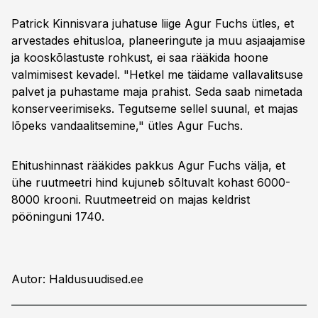
Patrick Kinnisvara juhatuse liige Agur Fuchs ütles, et
arvestades ehitusloa, planeeringute ja muu asjaajamise
ja kooskõlastuste rohkust, ei saa rääkida hoone
valmimisest kevadel. "Hetkel me täidame vallavalitsuse
palvet ja puhastame maja prahist. Seda saab nimetada
konserveerimiseks. Tegutseme sellel suunal, et majas
lõpeks vandaalitsemine," ütles Agur Fuchs.
Ehitushinnast rääkides pakkus Agur Fuchs välja, et
ühe ruutmeetri hind kujuneb sõltuvalt kohast 6000-
8000 krooni. Ruutmeetreid on majas keldrist
pööninguni 1740.
Autor: Haldusuudised.ee