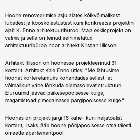
Hoone renoveerimise asju alates kõikvõimalikest
lubadest ja kooskõlastustest kuni konkreetse projektini
ajab K. Enno arhitektuuribüroo. Maja eskiisprojekt on
valmis ja selle on teinud eelnimetatud
arhitektuuribüroo noor arhitekt Kristjan Illisson.
Arhitekt Illisson on hoonesse projekteerinud 31
korterit. Arhitekt Kaie Enno ütles: "Me lähtusime
hoonet korterelamuks kohandades sellest, et
võimalikult vähe lõhkuda olemasolevat struktuuri.
Eluruumid jäävad päikesepoolsesse külge,
magamistoad pimedamasse pargipoolsesse külge."
Hoones on projekti järgi 16 kahe- kuni neljatoalist
korterit, lisaks jääb hoone põhjapoolsesse otsa täiesti
omaette apartementpool.