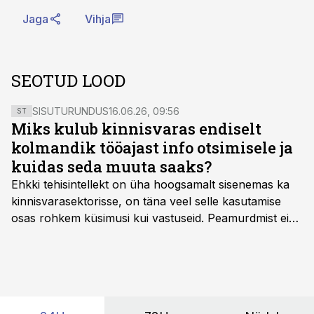
Jaga
Vihja
SEOTUD LOOD
SISUTURUNDUS
16.06.26, 09:56
ST
Miks kulub kinnisvaras endiselt
kolmandik tööajast info otsimisele ja
kuidas seda muuta saaks?
Ehkki tehisintellekt on üha hoogsamalt sisenemas ka
kinnisvarasektorisse, on täna veel selle kasutamise
osas rohkem küsimusi kui vastuseid. Peamurdmist ei
tekita niivõrd see, millist AI-lahendust kasutada, vaid
kas ettevõtte andmed on üldse sellisel kujul olemas, et
tehisintellekt neist midagi mõistlikku välja lugeda
suudaks.