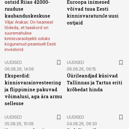
ostsid Riias 42000-
Euroopa inimesed
ruuduse
võivad tuua Eesti
kaubanduskeskuse
kinnisvaraturule uusi
Viljar Arakas: On heameel
ostjaid
tõdeda, et taaskord on
suuremahulise
kinnisvaraobjekti ostuks
kogunenud peamiselt Eesti
investorid
UUDISED
UUDISED
06.08.26, 14:06
06.08.26, 06:15
Eksperdid:
Üürileandjad küsivad
kinnisvarainvesteering
Tallinnas ja Tartus eriti
ja flippimine pakuvad
krõbedat hinda
võimalusi, aga ära armu
sellesse
UUDISED
UUDISED
05.08.26, 10:08
04.08.26, 06:30