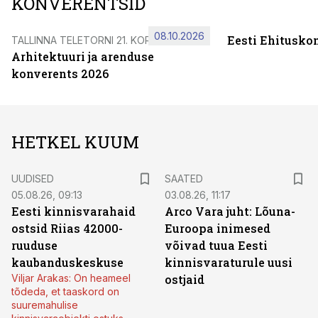
KONVERENTSID
08.10.2026
Eesti Ehitusko
TALLINNA TELETORNI 21. KORRUSEL
Arhitektuuri ja arenduse
konverents 2026
HETKEL KUUM
UUDISED
SAATED
05.08.26, 09:13
03.08.26, 11:17
Eesti kinnisvarahaid
Arco Vara juht: Lõuna-
ostsid Riias 42000-
Euroopa inimesed
ruuduse
võivad tuua Eesti
kaubanduskeskuse
kinnisvaraturule uusi
Viljar Arakas: On heameel
ostjaid
tõdeda, et taaskord on
suuremahulise