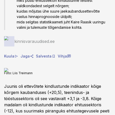
miks püsib ehitussektori kindlustunne teistest
valdkondadest selgelt nõrgem;
kuidas mõjutas ühe suure jaekaubandusettevõtte
vastus hinnaprognooside üldpilti;
mida selgitas statistikaameti juht Kaire Raasik uuringu
valimi ja tulemuste tõlgendamise kohta.
kinnisvarauudised.ee
Kuula
Jaga
Salvesta
Vihja
Foto:
Liis Treimann
Juunis oli ettevõtete kindlustunde indikaator kõige
kõrgem kaubanduses (+20,5), teenindus- ja
tööstussektoris oli see vastavalt +3,1 ja -3,8. Kõige
madalam oli kindlustunde indikaator ehitussektoris
(-12), kus suurimaks piiranguks ehitustegevusele peeti