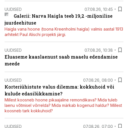
UUDISED
07.08.26, 10:45
Galerii: Narva Haigla teeb 19,2 -miljonilise
juurdeehituse
Haigla vana hoone (toona Kreenholmi haigla) valmis aastal 1913
arhitekt Paul Alischi projekti järgi.
UUDISED
07.08.26, 10:38
Eluaseme kaaslaenust saab maaelu edendamise
meede
UUDISED
07.08.26, 08:00
Korteriühistute valus dilemma: kokkuhoid või
kulude edasilükkamine?
Millest koosneb hoone pikaajaline remondikava? Mida tuleb
laenu võtmisel võrrelda? Mida märkab kogenud haldur? Millest
koosneb tark kokkuhoid?
UUDISED
07.08.26, 07:00