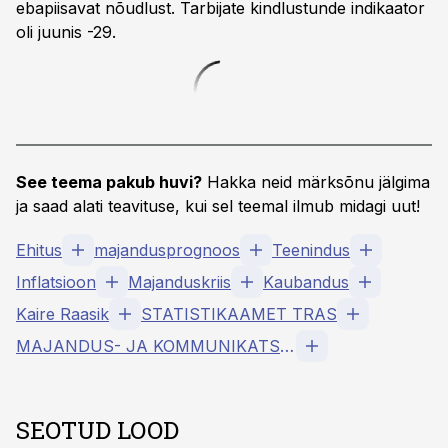
ebapiisavat nõudlust. Tarbijate kindlustunde indikaator
oli juunis -29.
See teema pakub huvi?
Hakka neid märksõnu jälgima
ja saad alati teavituse, kui sel teemal ilmub midagi uut!
Ehitus
majandusprognoos
Teenindus
Inflatsioon
Majanduskriis
Kaubandus
Kaire Raasik
STATISTIKAAMET TRAS
MAJANDUS- JA KOMMUNIKATSIOONIMINISTEERIUM TRAS
SEOTUD LOOD