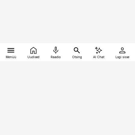
Menüü
Uudised
Raadio
Otsing
AI Chat
Logi sisse
Vana-Lõuna 39/1, 19094 Tallinn
(+372) 667 0111
kinnisvarauudised@kinnisvarauudised.ee
Telli
Reklaam
Firmast