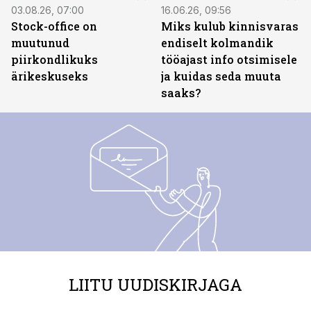
03.08.26, 07:00
16.06.26, 09:56
Stock-office on
Miks kulub kinnisvaras
muutunud
endiselt kolmandik
piirkondlikuks
tööajast info otsimisele
ärikeskuseks
ja kuidas seda muuta
saaks?
LIITU UUDISKIRJAGA