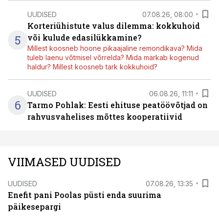
UUDISED
07.08.26, 08:00
Korteriühistute valus dilemma: kokkuhoid
5
või kulude edasilükkamine?
Millest koosneb hoone pikaajaline remondikava? Mida
tuleb laenu võtmisel võrrelda? Mida märkab kogenud
haldur? Millest koosneb tark kokkuhoid?
UUDISED
06.08.26, 11:11
6
Tarmo Pohlak: Eesti ehituse peatöövõtjad on
rahvusvahelises mõttes kooperatiivid
VIIMASED UUDISED
UUDISED
07.08.26, 13:35
Enefit pani Poolas püsti enda suurima
päikesepargi