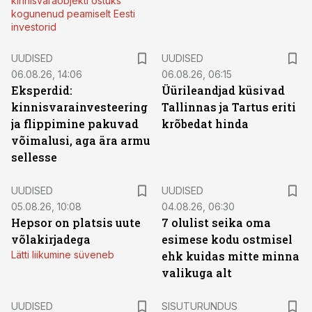
kinnisvaraobjekti ostuks
kogunenud peamiselt Eesti
investorid
UUDISED
UUDISED
06.08.26, 14:06
06.08.26, 06:15
Eksperdid:
Üürileandjad küsivad
kinnisvarainvesteering
Tallinnas ja Tartus eriti
ja flippimine pakuvad
krõbedat hinda
võimalusi, aga ära armu
sellesse
UUDISED
UUDISED
05.08.26, 10:08
04.08.26, 06:30
Hepsor on platsis uute
7 olulist seika oma
võlakirjadega
esimese kodu ostmisel
Lätti liikumine süveneb
ehk kuidas mitte minna
valikuga alt
ST
UUDISED
SISUTURUNDUS