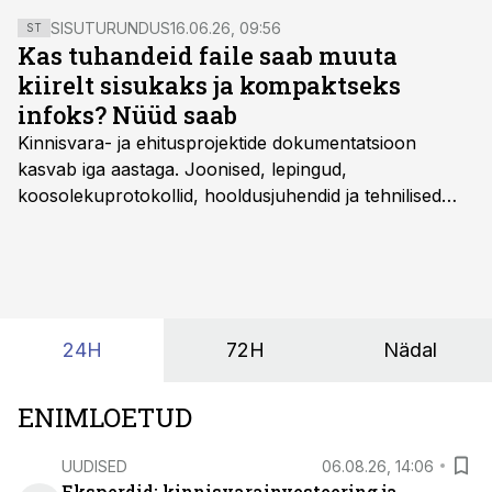
SISUTURUNDUS
16.06.26, 09:56
ST
Kas tuhandeid faile saab muuta
kiirelt sisukaks ja kompaktseks
infoks? Nüüd saab
Kinnisvara- ja ehitusprojektide dokumentatsioon
kasvab iga aastaga. Joonised, lepingud,
koosolekuprotokollid, hooldusjuhendid ja tehnilised
kirjeldused kogunevad erinevatesse süsteemidesse
ning lõpuks on tükk tegu, et üldse aru saada, kus
midagi asub. Ent see kõik saab tehisintellekti abiga olla
kordades lihtsam.
24H
72H
Nädal
ENIMLOETUD
UUDISED
06.08.26, 14:06
Eksperdid: kinnisvarainvesteering ja