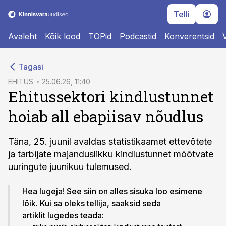
Telli
Avaleht
Kõik lood
TOPid
Podcastid
Konverentsid
cebook
Tagasi
Twitter)
EHITUS
25.06.26, 11:40
Ehitussektori kindlustunnet
kedIn
hoiab all ebapiisav nõudlus
ail
k
Täna, 25. juunil avaldas statistikaamet ettevõtete
ja tarbijate majanduslikku kindlustunnet mõõtvate
uuringute juunikuu tulemused.
Hea lugeja! See siin on alles sisuka loo esimene
lõik. Kui sa oleks tellija, saaksid seda
artiklit lugedes teada: