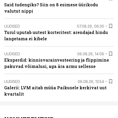
Said tudengiks? Siin on 8 esimese üürikodu
valutut nippi
UUDISED
07.08.26, 06:30
Turul uputab uutest korteritest: arendajad hindu
langetama ei kibele
UUDISED
06.08.26, 14:06
Eksperdid: kinnisvarainvesteering ja flippimine
pakuvad võimalusi, aga ära armu sellesse
UUDISED
06.08.26, 13:54
Galerii: LVM aitab müüa Paikusele kerkivat uut
kvartalit