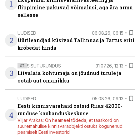
1
flippimine pakuvad võimalusi, aga ära armu
sellesse
UUDISED
06.08.26, 06:15
2
Üürileandjad küsivad Tallinnas ja Tartus eriti
krõbedat hinda
SISUTURUNDUS
31.07.26, 12:13
ST
3
Liivalaia kohtumaja on jõudnud turule ja
ootab uut omanikku
UUDISED
05.08.26, 09:13
Eesti kinnisvarahaid ostsid Riias 42000-
4
ruuduse kaubanduskeskuse
Viljar Arakas: On heameel tõdeda, et taaskord on
suuremahulise kinnisvaraobjekti ostuks kogunenud
peamiselt Eesti investorid