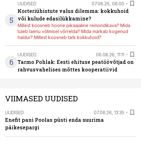
UUDISED
07.08.26, 08:00
Korteriühistute valus dilemma: kokkuhoid
5
või kulude edasilükkamine?
Millest koosneb hoone pikaajaline remondikava? Mida
tuleb laenu võtmisel võrrelda? Mida märkab kogenud
haldur? Millest koosneb tark kokkuhoid?
UUDISED
06.08.26, 11:11
6
Tarmo Pohlak: Eesti ehituse peatöövõtjad on
rahvusvahelises mõttes kooperatiivid
VIIMASED UUDISED
UUDISED
07.08.26, 13:35
Enefit pani Poolas püsti enda suurima
päikesepargi