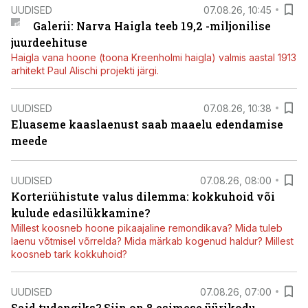
UUDISED
07.08.26, 10:45
Galerii: Narva Haigla teeb 19,2 -miljonilise
juurdeehituse
Haigla vana hoone (toona Kreenholmi haigla) valmis aastal 1913
arhitekt Paul Alischi projekti järgi.
UUDISED
07.08.26, 10:38
Eluaseme kaaslaenust saab maaelu edendamise
meede
UUDISED
07.08.26, 08:00
Korteriühistute valus dilemma: kokkuhoid või
kulude edasilükkamine?
Millest koosneb hoone pikaajaline remondikava? Mida tuleb
laenu võtmisel võrrelda? Mida märkab kogenud haldur? Millest
koosneb tark kokkuhoid?
UUDISED
07.08.26, 07:00
Said tudengiks? Siin on 8 esimese üürikodu