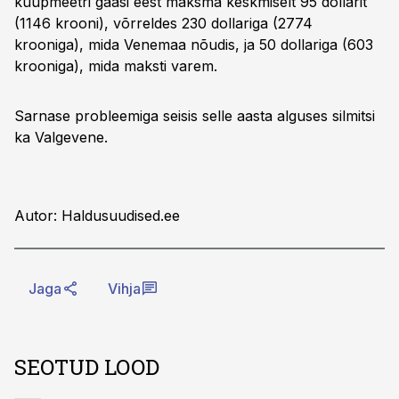
kuupmeetri gaasi eest maksma keskmiselt 95 dollarit
(1146 krooni), võrreldes 230 dollariga (2774
krooniga), mida Venemaa nõudis, ja 50 dollariga (603
krooniga), mida maksti varem.
Sarnase probleemiga seisis selle aasta alguses silmitsi
ka Valgevene.
Autor: Haldusuudised.ee
Jaga
Vihja
SEOTUD LOOD