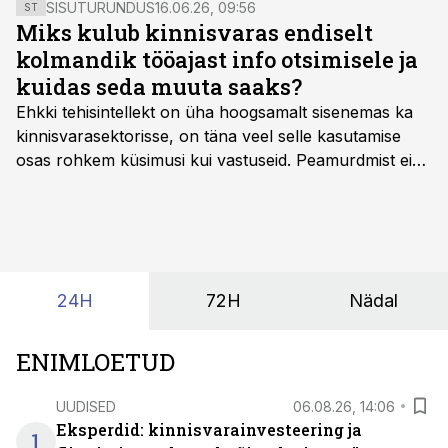
SISUTURUNDUS
16.06.26, 09:56
ST
Miks kulub kinnisvaras endiselt
kolmandik tööajast info otsimisele ja
kuidas seda muuta saaks?
Ehkki tehisintellekt on üha hoogsamalt sisenemas ka
kinnisvarasektorisse, on täna veel selle kasutamise
osas rohkem küsimusi kui vastuseid. Peamurdmist ei
tekita niivõrd see, millist AI-lahendust kasutada, vaid
kas ettevõtte andmed on üldse sellisel kujul olemas, et
tehisintellekt neist midagi mõistlikku välja lugeda
suudaks.
24H
72H
Nädal
ENIMLOETUD
UUDISED
06.08.26, 14:06
Eksperdid: kinnisvarainvesteering ja
1