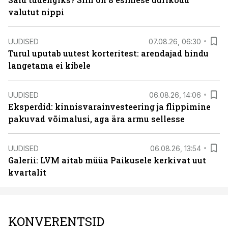
valutut nippi
UUDISED
07.08.26, 06:30
Turul uputab uutest korteritest: arendajad hindu
langetama ei kibele
UUDISED
06.08.26, 14:06
Eksperdid: kinnisvarainvesteering ja flippimine
pakuvad võimalusi, aga ära armu sellesse
UUDISED
06.08.26, 13:54
Galerii: LVM aitab müüa Paikusele kerkivat uut
kvartalit
KONVERENTSID