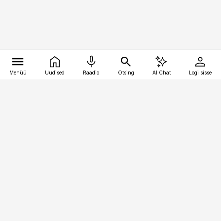
Menüü
Uudised
Raadio
Otsing
AI Chat
Logi sisse
Vana-Lõuna 39/1, 19094 Tallinn
(+372) 667 0111
kinnisvarauudised@kinnisvarauudised.ee
Telli
Reklaam
Firmast
Sisu kasutamisõigused
Ajakirjaniku