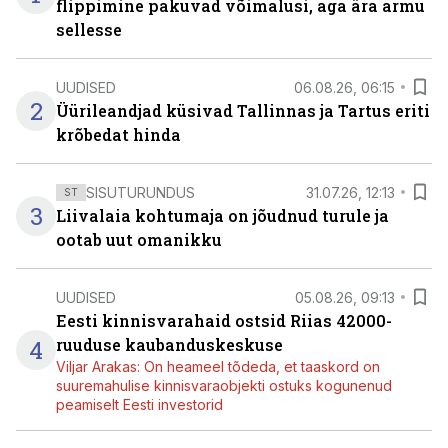
flippimine pakuvad võimalusi, aga ära armu
sellesse
UUDISED
06.08.26, 06:15
2
Üürileandjad küsivad Tallinnas ja Tartus eriti
krõbedat hinda
SISUTURUNDUS
31.07.26, 12:13
ST
3
Liivalaia kohtumaja on jõudnud turule ja
ootab uut omanikku
UUDISED
05.08.26, 09:13
Eesti kinnisvarahaid ostsid Riias 42000-
4
ruuduse kaubanduskeskuse
Viljar Arakas: On heameel tõdeda, et taaskord on
suuremahulise kinnisvaraobjekti ostuks kogunenud
peamiselt Eesti investorid