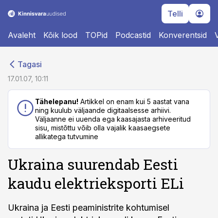
Telli
Avaleht
Kõik lood
TOPid
Podcastid
Konverentsid
cebook
cebook
Tagasi
Twitter)
Twitter)
17.01.07, 10:11
kedIn
kedIn
Tähelepanu!
Artikkel on enam kui 5 aastat vana
ning kuulub väljaande digitaalsesse arhiivi.
ail
ail
Väljaanne ei uuenda ega kaasajasta arhiveeritud
sisu, mistõttu võib olla vajalik kaasaegsete
k
k
allikatega tutvumine
Ukraina suurendab Eesti
kaudu elektrieksporti ELi
Ukraina ja Eesti peaministrite kohtumisel