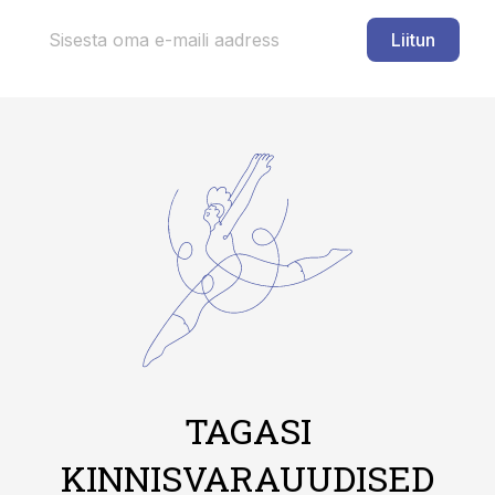
Liitun
TAGASI
KINNISVARAUUDISED