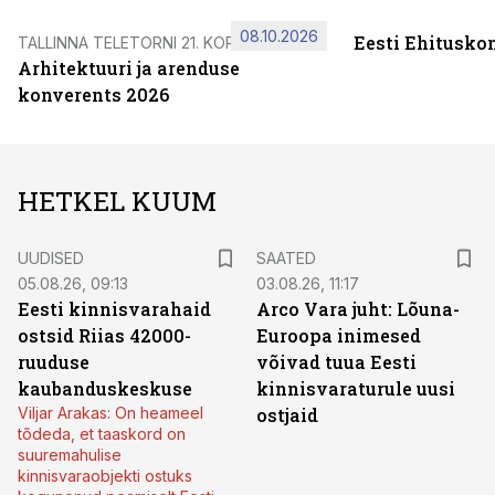
08.10.2026
Eesti Ehitusko
TALLINNA TELETORNI 21. KORRUSEL
Arhitektuuri ja arenduse
konverents 2026
HETKEL KUUM
UUDISED
SAATED
05.08.26, 09:13
03.08.26, 11:17
Eesti kinnisvarahaid
Arco Vara juht: Lõuna-
ostsid Riias 42000-
Euroopa inimesed
ruuduse
võivad tuua Eesti
kaubanduskeskuse
kinnisvaraturule uusi
Viljar Arakas: On heameel
ostjaid
tõdeda, et taaskord on
suuremahulise
kinnisvaraobjekti ostuks