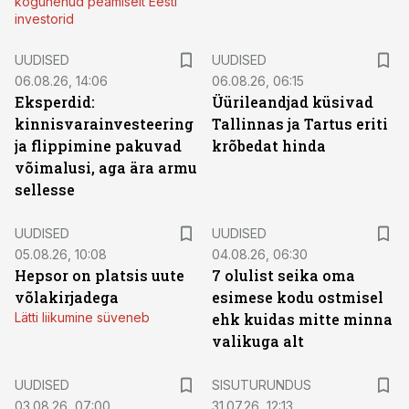
kogunenud peamiselt Eesti
investorid
UUDISED
UUDISED
06.08.26, 14:06
06.08.26, 06:15
Eksperdid:
Üürileandjad küsivad
kinnisvarainvesteering
Tallinnas ja Tartus eriti
ja flippimine pakuvad
krõbedat hinda
võimalusi, aga ära armu
sellesse
UUDISED
UUDISED
05.08.26, 10:08
04.08.26, 06:30
Hepsor on platsis uute
7 olulist seika oma
võlakirjadega
esimese kodu ostmisel
Lätti liikumine süveneb
ehk kuidas mitte minna
valikuga alt
ST
UUDISED
SISUTURUNDUS
03.08.26, 07:00
31.07.26, 12:13