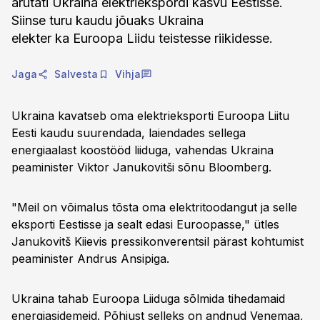
arutati Ukraina elektriekspordi kasvu Eestisse.
Siinse turu kaudu jõuaks Ukraina
elekter ka Euroopa Liidu teistesse riikidesse.
Jaga
Salvesta
Vihja
Ukraina kavatseb oma elektrieksporti Euroopa Liitu
Eesti kaudu suurendada, laiendades sellega
energiaalast koostööd liiduga, vahendas Ukraina
peaminister Viktor Janukovitši sõnu Bloomberg.
"Meil on võimalus tõsta oma elektritoodangut ja selle
eksporti Eestisse ja sealt edasi Euroopasse," ütles
Janukovitš Kiievis pressikonverentsil pärast kohtumist
peaminister Andrus Ansipiga.
Ukraina tahab Euroopa Liiduga sõlmida tihedamaid
energiasidemeid. Põhjust selleks on andnud Venemaa,