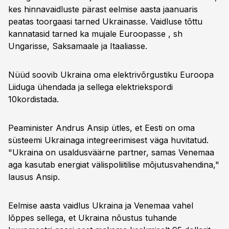
kes hinnavaidluste pärast eelmise aasta jaanuaris
peatas toorgaasi tarned Ukrainasse. Vaidluse tõttu
kannatasid tarned ka mujale Euroopasse , sh
Ungarisse, Saksamaale ja Itaaliasse.
Nüüd soovib Ukraina oma elektrivõrgustiku Euroopa
Liiduga ühendada ja sellega elektriekspordi
10kordistada.
Peaminister Andrus Ansip ütles, et Eesti on oma
süsteemi Ukrainaga integreerimisest väga huvitatud.
"Ukraina on usaldusväärne partner, samas Venemaa
aga kasutab energiat välispoliitilise mõjutusvahendina,"
lausus Ansip.
Eelmise aasta vaidlus Ukraina ja Venemaa vahel
lõppes sellega, et Ukraina nõustus tuhande