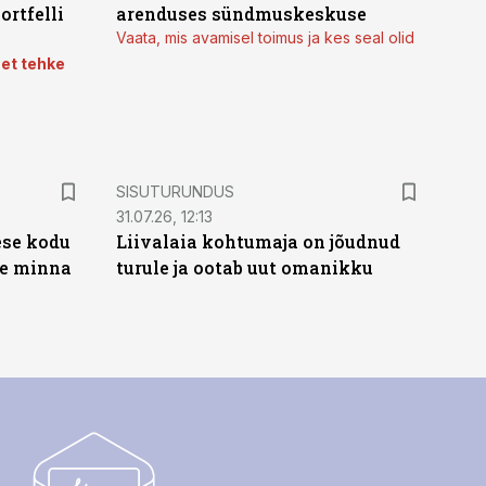
ortfelli
arenduses sündmuskeskuse
Vaata, mis avamisel toimus ja kes seal olid
 et tehke
ST
SISUTURUNDUS
31.07.26, 12:13
ese kodu
Liivalaia kohtumaja on jõudnud
te minna
turule ja ootab uut omanikku