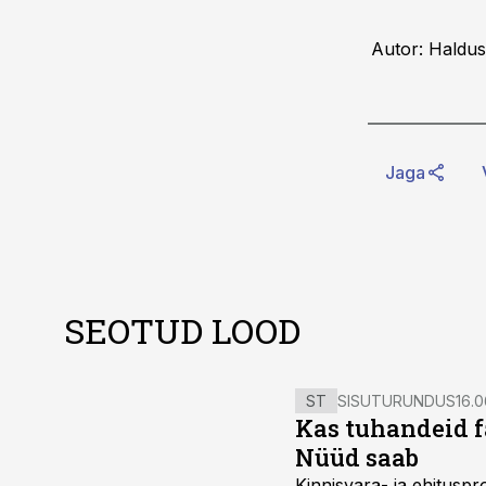
Autor: Haldus
Jaga
SEOTUD LOOD
ST
SISUTURUNDUS
16.0
Kas tuhandeid f
Nüüd saab
Kinnisvara- ja ehitusp