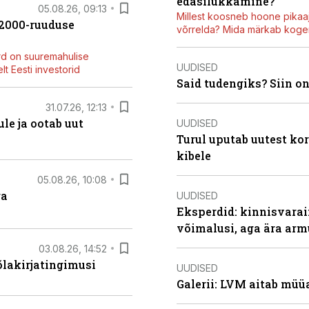
edasilükkamine?
05.08.26, 09:13
Millest koosneb hoone pikaaj
42000-ruuduse
võrrelda? Mida märkab kogen
rd on suuremahulise
UUDISED
t Eesti investorid
Said tudengiks? Siin o
31.07.26, 12:13
le ja ootab uut
UUDISED
Turul uputab uutest kor
kibele
05.08.26, 10:08
ga
UUDISED
Eksperdid: kinnisvarai
võimalusi, aga ära arm
03.08.26, 14:52
õlakirjatingimusi
UUDISED
Galerii: LVM aitab müü