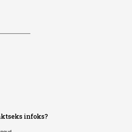
aktseks infoks?
ingud,