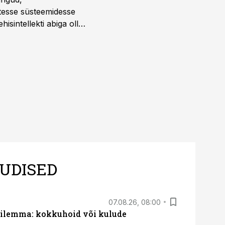
atesse süsteemidesse
isintellekti abiga olla
UDISED
07.08.26, 08:00
dilemma: kokkuhoid või kulude