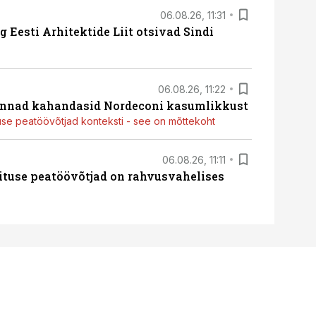
06.08.26, 11:31
 Eesti Arhitektide Liit otsivad Sindi
06.08.26, 11:22
nnad kahandasid Nordeconi kasumlikkust
use peatöövõtjad konteksti - see on mõttekoht
06.08.26, 11:11
ituse peatöövõtjad on rahvusvahelises