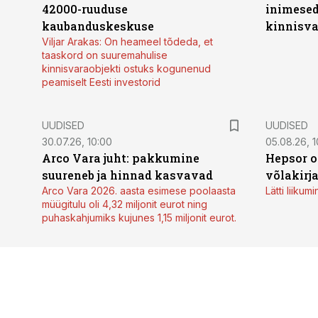
42000-ruuduse
inimesed
kaubanduskeskuse
kinnisvar
Viljar Arakas: On heameel tõdeda, et
taaskord on suuremahulise
kinnisvaraobjekti ostuks kogunenud
peamiselt Eesti investorid
UUDISED
UUDISED
30.07.26, 10:00
05.08.26, 1
Arco Vara juht: pakkumine
Hepsor o
suureneb ja hinnad kasvavad
võlakirj
Arco Vara 2026. aasta esimese poolaasta
Lätti liiku
müügitulu oli 4,32 miljonit eurot ning
puhaskahjumiks kujunes 1,15 miljonit eurot.