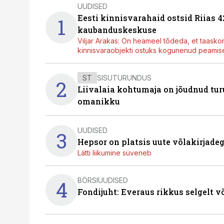
UUDISED
Eesti kinnisvarahaid ostsid Riias 
1
kaubanduskeskuse
Viljar Arakas: On heameel tõdeda, et taasko
kinnisvaraobjekti ostuks kogunenud peamisel
ST
SISUTURUNDUS
2
Liivalaia kohtumaja on jõudnud turu
omanikku
UUDISED
3
Hepsor on platsis uute võlakirjade
Lätti liikumine süveneb
BÖRSIUUDISED
4
Fondijuht: Everaus rikkus selgelt v