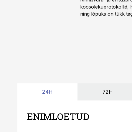
koosolekuprotokollid, 
ning lõpuks on tükk teg
kordades lihtsam.
24H
72H
ENIMLOETUD