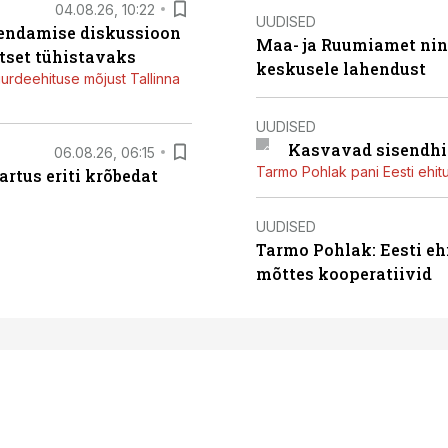
04.08.26, 10:22
UUDISED
iendamise diskussioon
Maa- ja Ruumiamet ning
tset tühistavaks
keskusele lahendust
juurdeehituse mõjust Tallinna
UUDISED
Kasvavad sisendhi
06.08.26, 06:15
Tarmo Pohlak pani Eesti ehit
artus eriti krõbedat
UUDISED
Tarmo Pohlak: Eesti eh
mõttes kooperatiivid