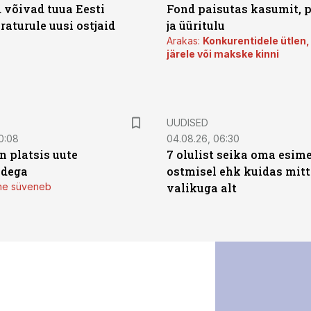
 võivad tuua Eesti
Fond paisutas kasumit, p
aturule uusi ostjaid
ja üüritulu
Arakas:
Konkurentidele ütlen,
järele või makske kinni
UUDISED
0:08
04.08.26, 06:30
n platsis uute
7 olulist seika oma esim
adega
ostmisel ehk kuidas mit
mine süveneb
valikuga alt