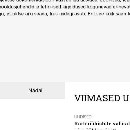
hooldusjuhendid ja tehnilised kirjeldused kogunevad erinev
u, et üldse aru saada, kus midagi asub. Ent see kõik saab teh
Nädal
VIIMASED U
UUDISED
Korteriühistute valus 