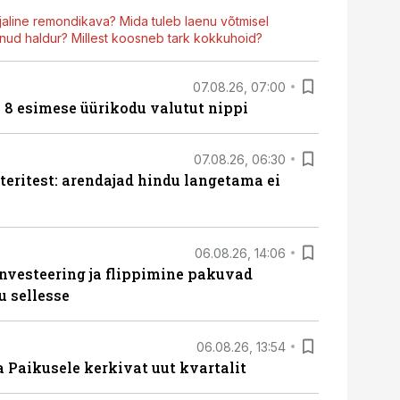
aline remondikava? Mida tuleb laenu võtmisel
ud haldur? Millest koosneb tark kokkuhoid?
07.08.26, 07:00
n 8 esimese üürikodu valutut nippi
07.08.26, 06:30
teritest: arendajad hindu langetama ei
06.08.26, 14:06
nvesteering ja flippimine pakuvad
u sellesse
06.08.26, 13:54
a Paikusele kerkivat uut kvartalit