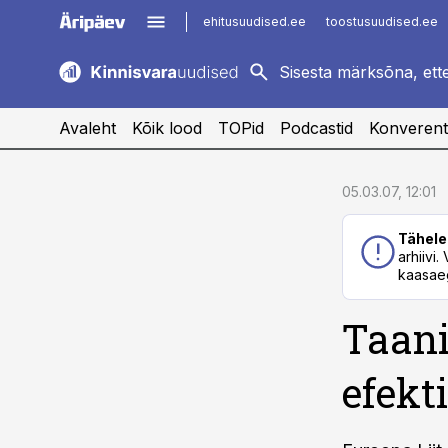
ehitusuudised.ee
toostusuudised.ee
kaubandus.ee
imelineajalugu.ee
logistikauudised.ee
imelineteadus.ee
Avaleht
Kõik lood
TOPid
Podcastid
Konverent
cebook
cebook
05.03.07, 12:01
Twitter)
Twitter)
Tähele
kedIn
kedIn
arhiivi
kaasaeg
ail
ail
Taani
k
k
efekt