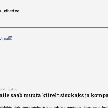
uudised.ee
Vihja
6.26, 09:56
aile saab muuta kiirelt sisukaks ja komp
rojektide dokumentatsioon kasvab iga aastaga. Joonised, lep