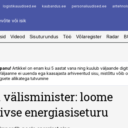
logistikauudised.ee
kaubandus.ee
personaliuudised.ee
aritehno
Infopank
Radar
sid
Videod
Sisuturundus
Töö
Võlaregister
Radar
B
panu!
Artikkel on enam kui 5 aastat vana ning kuulub väljaande digi
. Väljaanne ei uuenda ega kaasajasta arhiveeritud sisu, mistõttu võib ol
sete allikatega tutvumine
 välisminister: loome
iivse energiasiseturu