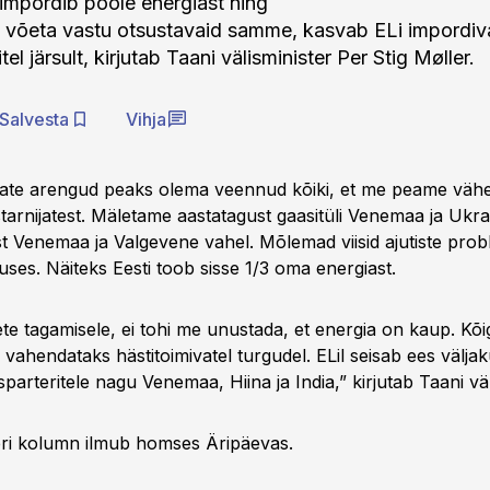
 impordib poole energiast ning
i võeta vastu otsustavaid samme, kasvab ELi impordiv
el järsult, kirjutab Taani välisminister Per Stig Møller.
Salvesta
Vihja
state arengud peaks olema veennud kõiki, et me peame v
starnijatest. Mäletame aastatagust gaasitüli Venemaa ja Ukra
lust Venemaa ja Valgevene vahel. Mõlemad viisid ajutiste prob
ses. Näiteks Eesti toob sisse 1/3 oma energiast.
te tagamisele, ei tohi me unustada, et energia on kaup. Kõi
vahendataks hästitoimivatel turgudel. ELil seisab ees väljak
parteritele nagu Venemaa, Hiina ja India,” kirjutab Taani väl
eri kolumn ilmub homses Äripäevas.