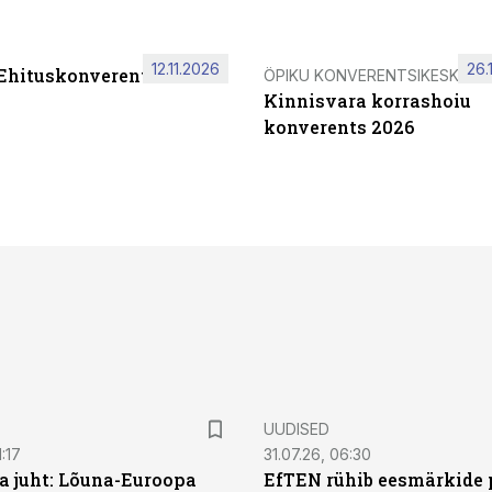
12.11.2026
26.
 Ehituskonverents 2026
ÖPIKU KONVERENTSIKESKUS
Kinnisvara korrashoiu
konverents 2026
UUDISED
:17
31.07.26, 06:30
a juht: Lõuna-Euroopa
EfTEN rühib eesmärkide 