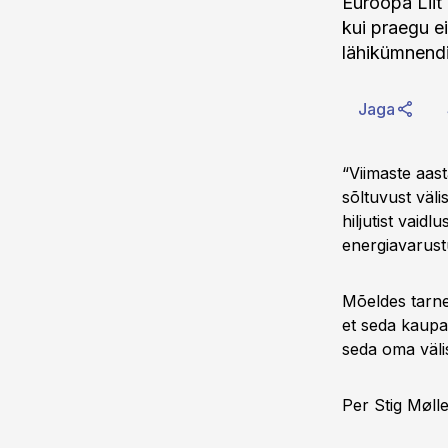
Euroopa Liit
kui praegu e
lähikümnendit
Jaga
“Viimaste aa
sõltuvust väli
hiljutist vaid
energiavarustu
Mõeldes tarne
et seda kaupa 
seda oma välis
Per Stig Møll