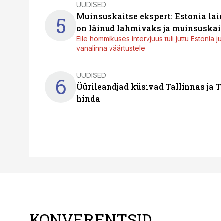
UUDISED
Muinsuskaitse ekspert: Estonia la
5
on läinud lahmivaks ja muinsuskai
Eile hommikuses intervjuus tuli juttu Estonia 
vanalinna väärtustele
UUDISED
6
Üürileandjad küsivad Tallinnas ja T
hinda
KONVERENTSID