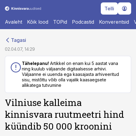
Telli
Avaleht
Kõik lood
TOPid
Podcastid
Konverentsid
cebook
cebook
Tagasi
Twitter)
Twitter)
02.04.07, 14:29
kedIn
kedIn
Tähelepanu!
Artikkel on enam kui 5 aastat vana
ning kuulub väljaande digitaalsesse arhiivi.
ail
ail
Väljaanne ei uuenda ega kaasajasta arhiveeritud
sisu, mistõttu võib olla vajalik kaasaegsete
k
k
allikatega tutvumine
Vilniuse kalleima
kinnisvara ruutmeetri hind
küündib 50 000 kroonini