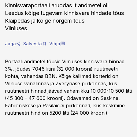
Kinnisvaraportaali aruodas.lt andmetel oli
Leedus kõige tugevam kinnisvara hindade tõus
Klaipedas ja kõige nõrgem tõus
Vilniuses.
Jaga
Salvesta
Vihja
Portaali andmetel tõusid Vilniuses kinnisvara hinnad
3%, jõudes 7046 litini (32 000 krooni) ruutmeetri
kohta, vahendas BBN. Kõige kallimad korterid on
Vilniuse vanalinnas ja Zverynase piirkonnas, kus
ruutmeetri hinnad jäävad vahemikku 10 000-10 500 litti
(45 300 - 47 600 krooni). Odavamad on Seskine,
Fabijoniskese ja Pasilaiciai piirkonnad, kus keskmine
ruutmeetri hind on 5200 litti (24 000 krooni).