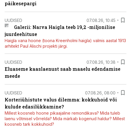
päikesepargi
UUDISED
07.08.26, 10:45
Galerii: Narva Haigla teeb 19,2 -miljonilise
juurdeehituse
Haigla vana hoone (toona Kreenholmi haigla) valmis aastal 1913
arhitekt Paul Alischi projekti järgi.
UUDISED
07.08.26, 10:38
Eluaseme kaaslaenust saab maaelu edendamise
meede
UUDISED
07.08.26, 08:00
Korteriühistute valus dilemma: kokkuhoid või
kulude edasilükkamine?
Millest koosneb hoone pikaajaline remondikava? Mida tuleb
laenu võtmisel võrrelda? Mida märkab kogenud haldur? Millest
koosneb tark kokkuhoid?