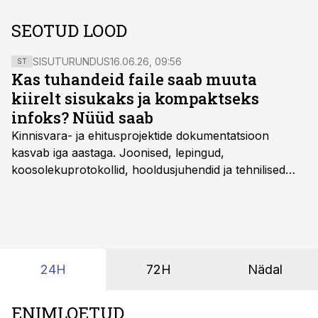
SEOTUD LOOD
SISUTURUNDUS
16.06.26, 09:56
ST
Kas tuhandeid faile saab muuta
kiirelt sisukaks ja kompaktseks
infoks? Nüüd saab
Kinnisvara- ja ehitusprojektide dokumentatsioon
kasvab iga aastaga. Joonised, lepingud,
koosolekuprotokollid, hooldusjuhendid ja tehnilised
kirjeldused kogunevad erinevatesse süsteemidesse
ning lõpuks on tükk tegu, et üldse aru saada, kus
midagi asub. Ent see kõik saab tehisintellekti abiga olla
kordades lihtsam.
24H
72H
Nädal
ENIMLOETUD