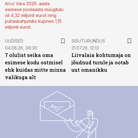
Arco Vara 2026. aasta
esimese poolaasta müügitulu
oli 4,32 miljonit eurot ning
puhaskahjumiks kujunes 1,15
miljonit eurot.
ST
UUDISED
SISUTURUNDUS
04.08.26, 06:30
31.07.26, 12:13
7 olulist seika oma
Liivalaia kohtumaja on
esimese kodu ostmisel
jõudnud turule ja ootab
ehk kuidas mitte minna
uut omanikku
valikuga alt