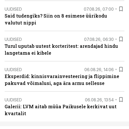
UUDISED
07.08.26, 07:00
Said tudengiks? Siin on 8 esimese üürikodu
valutut nippi
UUDISED
07.08.26, 06:30
Turul uputab uutest korteritest: arendajad hindu
langetama ei kibele
UUDISED
06.08.26, 14:06
Eksperdid: kinnisvarainvesteering ja flippimine
pakuvad võimalusi, aga ära armu sellesse
UUDISED
06.08.26, 13:54
Galerii: LVM aitab müüa Paikusele kerkivat uut
kvartalit