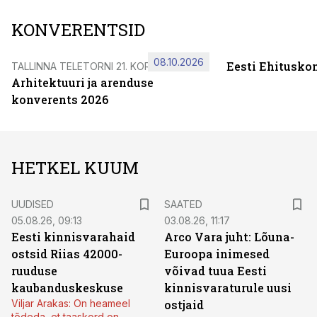
KONVERENTSID
08.10.2026
Eesti Ehitusko
TALLINNA TELETORNI 21. KORRUSEL
Arhitektuuri ja arenduse
konverents 2026
HETKEL KUUM
UUDISED
SAATED
05.08.26, 09:13
03.08.26, 11:17
Eesti kinnisvarahaid
Arco Vara juht: Lõuna-
ostsid Riias 42000-
Euroopa inimesed
ruuduse
võivad tuua Eesti
kaubanduskeskuse
kinnisvaraturule uusi
Viljar Arakas: On heameel
ostjaid
tõdeda, et taaskord on