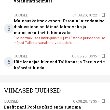
võlakirjatingimusi
UUDISED
04.08.26, 10:22
Muinsuskaitse ekspert: Estonia laiendamise
diskussioon on läinud lahmivaks ja
5
muinsuskaitset tühistavaks
Eile hommikuses intervjuus tuli juttu Estonia juurdeehituse
mõjust Tallinna vanalinna väärtustele
UUDISED
06.08.26, 06:15
6
Üürileandjad küsivad Tallinnas ja Tartus eriti
krõbedat hinda
VIIMASED UUDISED
UUDISED
07.08.26, 13:35
Enefit pani Poolas püsti enda suurima