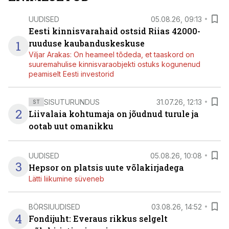
UUDISED
05.08.26, 09:13
Eesti kinnisvarahaid ostsid Riias 42000-
1
ruuduse kaubanduskeskuse
Viljar Arakas: On heameel tõdeda, et taaskord on
suuremahulise kinnisvaraobjekti ostuks kogunenud
peamiselt Eesti investorid
SISUTURUNDUS
31.07.26, 12:13
ST
2
Liivalaia kohtumaja on jõudnud turule ja
ootab uut omanikku
UUDISED
05.08.26, 10:08
3
Hepsor on platsis uute võlakirjadega
Lätti liikumine süveneb
BÖRSIUUDISED
03.08.26, 14:52
4
Fondijuht: Everaus rikkus selgelt