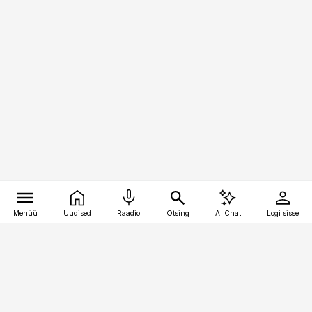
Menüü
Uudised
Raadio
Otsing
AI Chat
Logi sisse
Vana-Lõuna 39/1, 19094 Tallinn
(+372) 667 0111