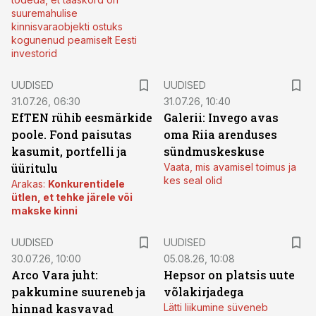
suuremahulise
kinnisvaraobjekti ostuks
kogunenud peamiselt Eesti
investorid
UUDISED
UUDISED
31.07.26, 06:30
31.07.26, 10:40
EfTEN rühib eesmärkide
Galerii: Invego avas
poole. Fond paisutas
oma Riia arenduses
kasumit, portfelli ja
sündmuskeskuse
üüritulu
Vaata, mis avamisel toimus ja
kes seal olid
Arakas:
Konkurentidele
ütlen, et tehke järele või
makske kinni
UUDISED
UUDISED
30.07.26, 10:00
05.08.26, 10:08
Arco Vara juht:
Hepsor on platsis uute
pakkumine suureneb ja
võlakirjadega
hinnad kasvavad
Lätti liikumine süveneb