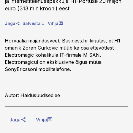
ja internetiteenusepakkuja H1-Portuse 20 miljoni
euro (313 mln krooni) eest.
Jaga
Salvesta
Vihja
Horvaatia majandusveeb Business.hr kirjutas, et H1
omanik Zoran Curkovic müüb ka osa ettevõttest
Electromagic kohalikule IT-firmale M SAN.
Electromagicul on eksklusiivne õigus müüa
SonyEricssoni mobiiltelefone.
Autor: Haldusuudised.ee
Jaga
Vihja