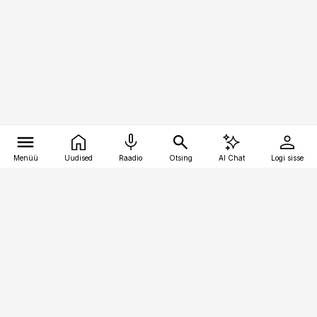
Menüü
Uudised
Raadio
Otsing
AI Chat
Logi sisse
Vana-Lõuna 39/1, 19094 Tallinn
(+372) 667 0111
kinnisvarauudised@kinnisvarauudised.ee
Telli
Reklaam