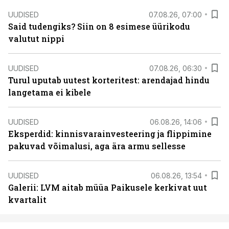
UUDISED
07.08.26, 07:00
Said tudengiks? Siin on 8 esimese üürikodu
valutut nippi
UUDISED
07.08.26, 06:30
Turul uputab uutest korteritest: arendajad hindu
langetama ei kibele
UUDISED
06.08.26, 14:06
Eksperdid: kinnisvarainvesteering ja flippimine
pakuvad võimalusi, aga ära armu sellesse
UUDISED
06.08.26, 13:54
Galerii: LVM aitab müüa Paikusele kerkivat uut
kvartalit