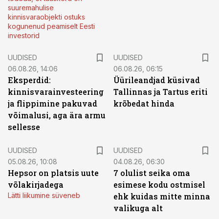
suuremahulise
kinnisvaraobjekti ostuks
kogunenud peamiselt Eesti
investorid
UUDISED
UUDISED
06.08.26, 14:06
06.08.26, 06:15
Eksperdid:
Üürileandjad küsivad
kinnisvarainvesteering
Tallinnas ja Tartus eriti
ja flippimine pakuvad
krõbedat hinda
võimalusi, aga ära armu
sellesse
UUDISED
UUDISED
05.08.26, 10:08
04.08.26, 06:30
Hepsor on platsis uute
7 olulist seika oma
võlakirjadega
esimese kodu ostmisel
Lätti liikumine süveneb
ehk kuidas mitte minna
valikuga alt