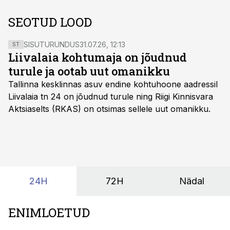
SEOTUD LOOD
SISUTURUNDUS
31.07.26, 12:13
ST
Liivalaia kohtumaja on jõudnud
turule ja ootab uut omanikku
Tallinna kesklinnas asuv endine kohtuhoone aadressil
Liivalaia tn 24 on jõudnud turule ning Riigi Kinnisvara
Aktsiaselts (RKAS) on otsimas sellele uut omanikku.
24H
72H
Nädal
ENIMLOETUD