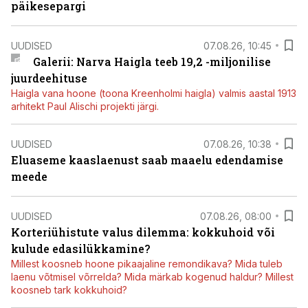
päikesepargi
UUDISED
07.08.26, 10:45
Galerii: Narva Haigla teeb 19,2 -miljonilise
juurdeehituse
Haigla vana hoone (toona Kreenholmi haigla) valmis aastal 1913
arhitekt Paul Alischi projekti järgi.
UUDISED
07.08.26, 10:38
Eluaseme kaaslaenust saab maaelu edendamise
meede
UUDISED
07.08.26, 08:00
Korteriühistute valus dilemma: kokkuhoid või
kulude edasilükkamine?
Millest koosneb hoone pikaajaline remondikava? Mida tuleb
laenu võtmisel võrrelda? Mida märkab kogenud haldur? Millest
koosneb tark kokkuhoid?