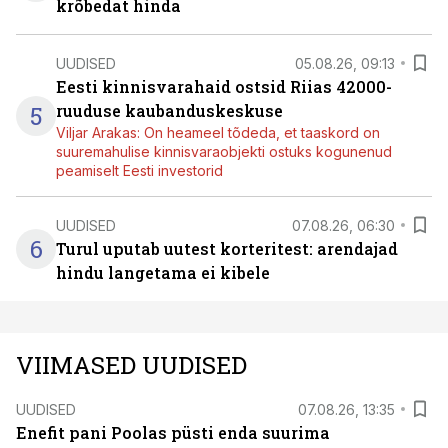
krõbedat hinda
UUDISED
05.08.26, 09:13
Eesti kinnisvarahaid ostsid Riias 42000-
5
ruuduse kaubanduskeskuse
Viljar Arakas: On heameel tõdeda, et taaskord on
suuremahulise kinnisvaraobjekti ostuks kogunenud
peamiselt Eesti investorid
UUDISED
07.08.26, 06:30
6
Turul uputab uutest korteritest: arendajad
hindu langetama ei kibele
VIIMASED UUDISED
UUDISED
07.08.26, 13:35
Enefit pani Poolas püsti enda suurima