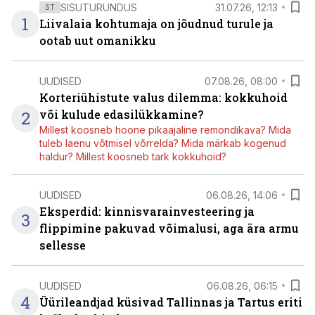
SISUTURUNDUS
31.07.26, 12:13
ST
1
Liivalaia kohtumaja on jõudnud turule ja
ootab uut omanikku
UUDISED
07.08.26, 08:00
Korteriühistute valus dilemma: kokkuhoid
2
või kulude edasilükkamine?
Millest koosneb hoone pikaajaline remondikava? Mida
tuleb laenu võtmisel võrrelda? Mida märkab kogenud
haldur? Millest koosneb tark kokkuhoid?
UUDISED
06.08.26, 14:06
Eksperdid: kinnisvarainvesteering ja
3
flippimine pakuvad võimalusi, aga ära armu
sellesse
UUDISED
06.08.26, 06:15
4
Üürileandjad küsivad Tallinnas ja Tartus eriti