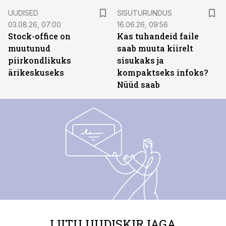
ST
UUDISED
SISUTURUNDUS
03.08.26, 07:00
16.06.26, 09:56
Stock-office on
Kas tuhandeid faile
muutunud
saab muuta kiirelt
piirkondlikuks
sisukaks ja
ärikeskuseks
kompaktseks infoks?
Nüüd saab
LIITU UUDISKIRJAGA