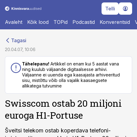
Telli
Avaleht
Kõik lood
TOPid
Podcastid
Konverentsid
cebook
cebook
Tagasi
Twitter)
Twitter)
20.04.07, 10:06
kedIn
kedIn
Tähelepanu!
Artikkel on enam kui 5 aastat vana
ning kuulub väljaande digitaalsesse arhiivi.
ail
ail
Väljaanne ei uuenda ega kaasajasta arhiveeritud
sisu, mistõttu võib olla vajalik kaasaegsete
k
k
allikatega tutvumine
Swisscom ostab 20 miljoni
euroga H1-Portuse
Šveitsi telekom ostab koperdava telefoni-