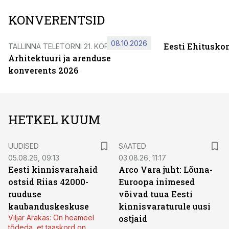
KONVERENTSID
08.10.2026
Eesti Ehitusko
TALLINNA TELETORNI 21. KORRUSEL
Arhitektuuri ja arenduse
konverents 2026
HETKEL KUUM
UUDISED
SAATED
05.08.26, 09:13
03.08.26, 11:17
Eesti kinnisvarahaid
Arco Vara juht: Lõuna-
ostsid Riias 42000-
Euroopa inimesed
ruuduse
võivad tuua Eesti
kaubanduskeskuse
kinnisvaraturule uusi
Viljar Arakas: On heameel
ostjaid
tõdeda, et taaskord on