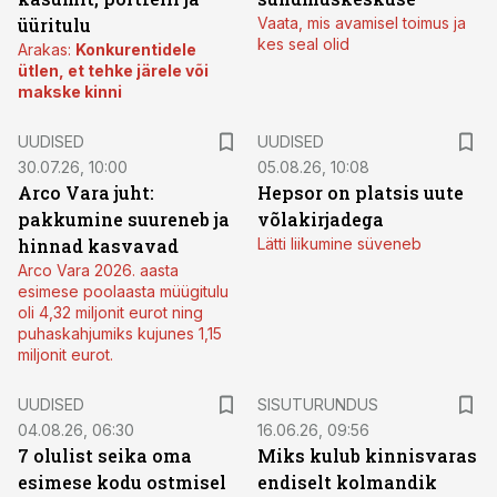
üüritulu
Vaata, mis avamisel toimus ja
kes seal olid
Arakas:
Konkurentidele
ütlen, et tehke järele või
makske kinni
UUDISED
UUDISED
30.07.26, 10:00
05.08.26, 10:08
Arco Vara juht:
Hepsor on platsis uute
pakkumine suureneb ja
võlakirjadega
hinnad kasvavad
Lätti liikumine süveneb
Arco Vara 2026. aasta
esimese poolaasta müügitulu
oli 4,32 miljonit eurot ning
puhaskahjumiks kujunes 1,15
miljonit eurot.
ST
UUDISED
SISUTURUNDUS
04.08.26, 06:30
16.06.26, 09:56
7 olulist seika oma
Miks kulub kinnisvaras
esimese kodu ostmisel
endiselt kolmandik