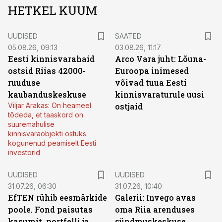
HETKEL KUUM
UUDISED
SAATED
05.08.26, 09:13
03.08.26, 11:17
Eesti kinnisvarahaid
Arco Vara juht: Lõuna-
ostsid Riias 42000-
Euroopa inimesed
ruuduse
võivad tuua Eesti
kaubanduskeskuse
kinnisvaraturule uusi
Viljar Arakas: On heameel
ostjaid
tõdeda, et taaskord on
suuremahulise
kinnisvaraobjekti ostuks
kogunenud peamiselt Eesti
investorid
UUDISED
UUDISED
31.07.26, 06:30
31.07.26, 10:40
EfTEN rühib eesmärkide
Galerii: Invego avas
poole. Fond paisutas
oma Riia arenduses
kasumit, portfelli ja
sündmuskeskuse