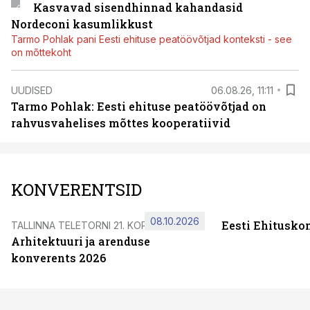
Kasvavad sisendhinnad kahandasid
Nordeconi kasumlikkust
Tarmo Pohlak pani Eesti ehituse peatöövõtjad konteksti - see
on mõttekoht
UUDISED
06.08.26, 11:11
Tarmo Pohlak: Eesti ehituse peatöövõtjad on
rahvusvahelises mõttes kooperatiivid
KONVERENTSID
08.10.2026
Eesti Ehitusko
TALLINNA TELETORNI 21. KORRUSEL
Arhitektuuri ja arenduse
konverents 2026