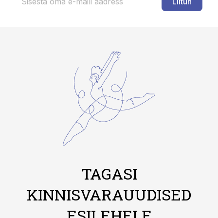
Liitun
TAGASI
KINNISVARAUUDISED
ESILEHELE