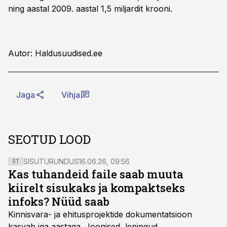
ning aastal 2009. aastal 1,5 miljardit krooni.
Autor: Haldusuudised.ee
Jaga
Vihja
SEOTUD LOOD
SISUTURUNDUS
16.06.26, 09:56
ST
Kas tuhandeid faile saab muuta
kiirelt sisukaks ja kompaktseks
infoks? Nüüd saab
Kinnisvara- ja ehitusprojektide dokumentatsioon
kasvab iga aastaga. Joonised, lepingud,