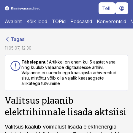
Telli
Avaleht
Kõik lood
TOPid
Podcastid
Konverentsid
cebook
cebook
Tagasi
Twitter)
Twitter)
11.05.07, 12:30
kedIn
kedIn
Tähelepanu!
Artikkel on enam kui 5 aastat vana
ning kuulub väljaande digitaalsesse arhiivi.
ail
ail
Väljaanne ei uuenda ega kaasajasta arhiveeritud
sisu, mistõttu võib olla vajalik kaasaegsete
k
k
allikatega tutvumine
Valitsus plaanib
elektrihinnale lisada aktsiisi
Valitsus kaalub võimalust lisada elektrienergia