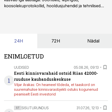
koosolekuprotokollid, hooldusjuhendid ja tehnilised
kirjeldused kogunevad erinevatesse süsteemidesse
ning lõpuks on tükk tegu, et üldse aru saada, kus
midagi asub. Ent see kõik saab tehisintellekti abiga olla
kordades lihtsam.
24H
72H
Nädal
ENIMLOETUD
UUDISED
05.08.26, 09:13
Eesti kinnisvarahaid ostsid Riias 42000-
1
ruuduse kaubanduskeskuse
Viljar Arakas: On heameel tõdeda, et taaskord on
suuremahulise kinnisvaraobjekti ostuks kogunenud
peamiselt Eesti investorid
SISUTURUNDUS
31.07.26, 12:13
ST