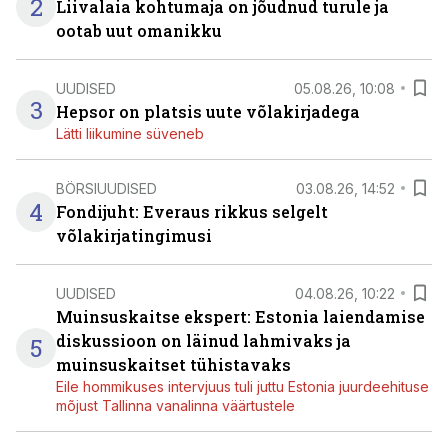
2
Liivalaia kohtumaja on jõudnud turule ja
ootab uut omanikku
UUDISED
05.08.26, 10:08
3
Hepsor on platsis uute võlakirjadega
Lätti liikumine süveneb
BÖRSIUUDISED
03.08.26, 14:52
4
Fondijuht: Everaus rikkus selgelt
võlakirjatingimusi
UUDISED
04.08.26, 10:22
Muinsuskaitse ekspert: Estonia laiendamise
diskussioon on läinud lahmivaks ja
5
muinsuskaitset tühistavaks
Eile hommikuses intervjuus tuli juttu Estonia juurdeehituse
mõjust Tallinna vanalinna väärtustele