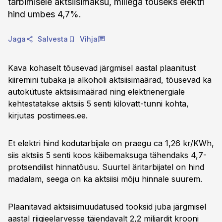
tarbimisele aktsiisimaksu, millega tõuseks elektri
hind umbes 4,7%.
Jaga
Salvesta
Vihja
Kava kohaselt tõusevad järgmisel aastal plaanitust
kiiremini tubaka ja alkoholi aktsiisimäärad, tõusevad ka
autokütuste aktsiisimäärad ning elektrienergiale
kehtestatakse aktsiis 5 senti kilovatt-tunni kohta,
kirjutas postimees.ee.
Et elektri hind kodutarbijale on praegu ca 1,26 kr/KWh,
siis aktsiis 5 senti koos käibemaksuga tähendaks 4,7-
protsendilist hinnatõusu. Suurtel äritarbijatel on hind
madalam, seega on ka aktsiisi mõju hinnale suurem.
Plaanitavad aktsiisimuudatused tooksid juba järgmisel
aastal riigieelarvesse täiendavalt 2,2 miljardit krooni