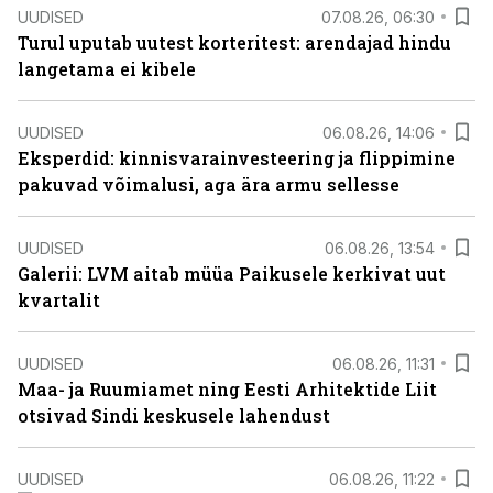
UUDISED
07.08.26, 06:30
Turul uputab uutest korteritest: arendajad hindu
langetama ei kibele
UUDISED
06.08.26, 14:06
Eksperdid: kinnisvarainvesteering ja flippimine
pakuvad võimalusi, aga ära armu sellesse
UUDISED
06.08.26, 13:54
Galerii: LVM aitab müüa Paikusele kerkivat uut
kvartalit
UUDISED
06.08.26, 11:31
Maa- ja Ruumiamet ning Eesti Arhitektide Liit
otsivad Sindi keskusele lahendust
UUDISED
06.08.26, 11:22