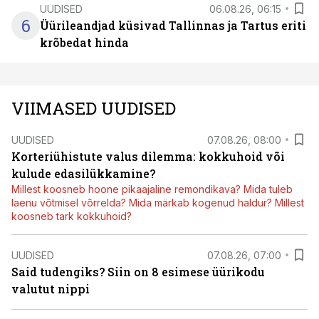
UUDISED
06.08.26, 06:15
6
Üürileandjad küsivad Tallinnas ja Tartus eriti
krõbedat hinda
VIIMASED UUDISED
UUDISED
07.08.26, 08:00
Korteriühistute valus dilemma: kokkuhoid või
kulude edasilükkamine?
Millest koosneb hoone pikaajaline remondikava? Mida tuleb
laenu võtmisel võrrelda? Mida märkab kogenud haldur? Millest
koosneb tark kokkuhoid?
UUDISED
07.08.26, 07:00
Said tudengiks? Siin on 8 esimese üürikodu
valutut nippi