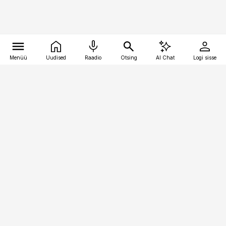
Menüü
Uudised
Raadio
Otsing
AI Chat
Logi sisse
Vana-Lõuna 39/1, 19094 Tallinn
(+372) 667 0111
kinnisvarauudised@kinnisvarauudised.ee
Telli
Reklaam
Firmast
Sisu kasutamisõigused
Ajakirjaniku
eetikakoodeks
Üldtingimused
Privaatsustingimused