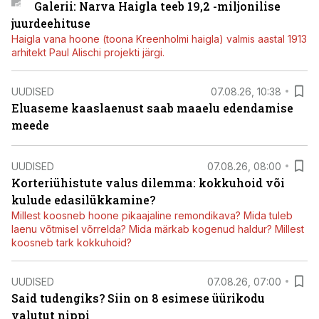
Galerii: Narva Haigla teeb 19,2 -miljonilise
juurdeehituse
Haigla vana hoone (toona Kreenholmi haigla) valmis aastal 1913
arhitekt Paul Alischi projekti järgi.
UUDISED
07.08.26, 10:38
Eluaseme kaaslaenust saab maaelu edendamise
meede
UUDISED
07.08.26, 08:00
Korteriühistute valus dilemma: kokkuhoid või
kulude edasilükkamine?
Millest koosneb hoone pikaajaline remondikava? Mida tuleb
laenu võtmisel võrrelda? Mida märkab kogenud haldur? Millest
koosneb tark kokkuhoid?
UUDISED
07.08.26, 07:00
Said tudengiks? Siin on 8 esimese üürikodu
valutut nippi