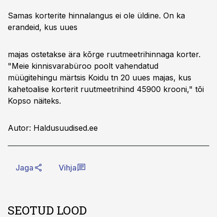
Samas korterite hinnalangus ei ole üldine. On ka
erandeid, kus uues
majas ostetakse ära kõrge ruutmeetrihinnaga korter.
"Meie kinnisvarabüroo poolt vahendatud
müügitehingu märtsis Koidu tn 20 uues majas, kus
kahetoalise korterit ruutmeetrihind 45900 krooni," tõi
Kopso näiteks.
Autor: Haldusuudised.ee
Jaga
Vihja
SEOTUD LOOD