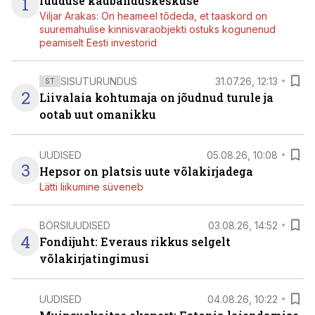
1
ruuduse kaubanduskeskuse
Viljar Arakas: On heameel tõdeda, et taaskord on
suuremahulise kinnisvaraobjekti ostuks kogunenud
peamiselt Eesti investorid
SISUTURUNDUS
31.07.26, 12:13
ST
2
Liivalaia kohtumaja on jõudnud turule ja
ootab uut omanikku
UUDISED
05.08.26, 10:08
3
Hepsor on platsis uute võlakirjadega
Lätti liikumine süveneb
BÖRSIUUDISED
03.08.26, 14:52
4
Fondijuht: Everaus rikkus selgelt
võlakirjatingimusi
UUDISED
04.08.26, 10:22