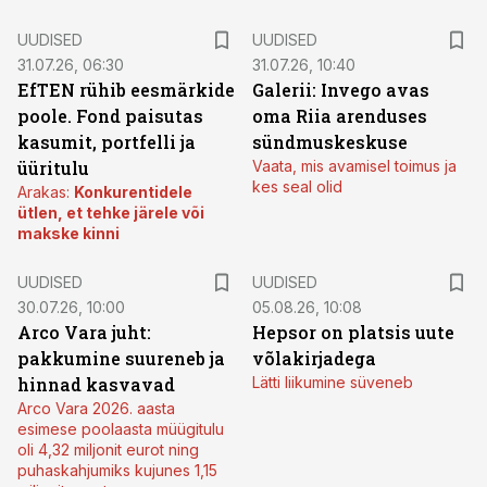
UUDISED
UUDISED
31.07.26, 06:30
31.07.26, 10:40
EfTEN rühib eesmärkide
Galerii: Invego avas
poole. Fond paisutas
oma Riia arenduses
kasumit, portfelli ja
sündmuskeskuse
üüritulu
Vaata, mis avamisel toimus ja
kes seal olid
Arakas:
Konkurentidele
ütlen, et tehke järele või
makske kinni
UUDISED
UUDISED
30.07.26, 10:00
05.08.26, 10:08
Arco Vara juht:
Hepsor on platsis uute
pakkumine suureneb ja
võlakirjadega
hinnad kasvavad
Lätti liikumine süveneb
Arco Vara 2026. aasta
esimese poolaasta müügitulu
oli 4,32 miljonit eurot ning
puhaskahjumiks kujunes 1,15