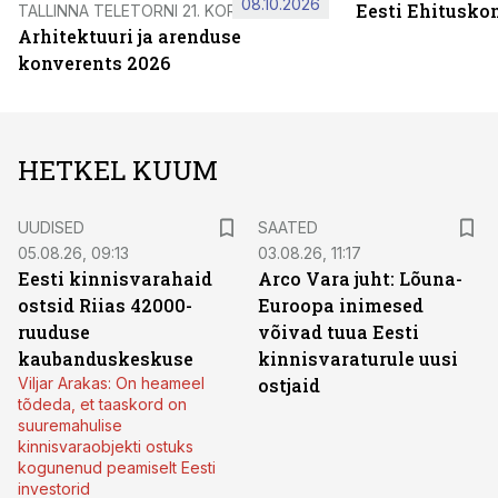
08.10.2026
Eesti Ehitusko
TALLINNA TELETORNI 21. KORRUSEL
Arhitektuuri ja arenduse
konverents 2026
HETKEL KUUM
UUDISED
SAATED
05.08.26, 09:13
03.08.26, 11:17
Eesti kinnisvarahaid
Arco Vara juht: Lõuna-
ostsid Riias 42000-
Euroopa inimesed
ruuduse
võivad tuua Eesti
kaubanduskeskuse
kinnisvaraturule uusi
Viljar Arakas: On heameel
ostjaid
tõdeda, et taaskord on
suuremahulise
kinnisvaraobjekti ostuks
kogunenud peamiselt Eesti
investorid