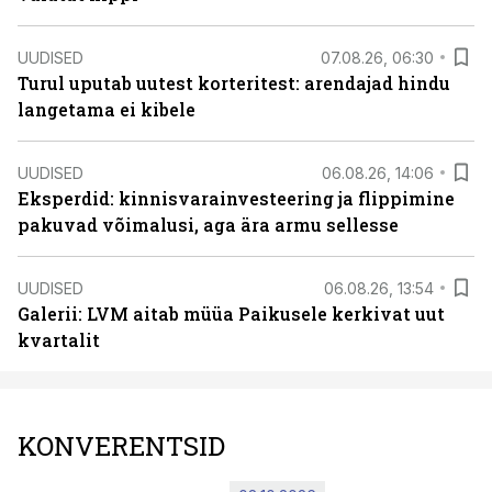
UUDISED
07.08.26, 06:30
Turul uputab uutest korteritest: arendajad hindu
langetama ei kibele
UUDISED
06.08.26, 14:06
Eksperdid: kinnisvarainvesteering ja flippimine
pakuvad võimalusi, aga ära armu sellesse
UUDISED
06.08.26, 13:54
Galerii: LVM aitab müüa Paikusele kerkivat uut
kvartalit
KONVERENTSID