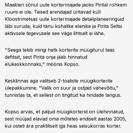
Maakleri sõnul uute kortermajade jaoks Pirital rohkem
ruumi ei ole. Teised arendajad üritavad küll
Kloostrimetsas uute kortermajade detailplaneeringuid
läbi suruda, kuid tänu kohalike elanike ja Pirita Seltsi
aktiivsele tegevusele see väga lihtsalt ei lähe.
"Seega tekib mingi hetk korterite müügiturul taas
defitsiit, sest Pirita onja jääb hinnatud
elukeskkonnaks," möönis Kopso.
Kesklinnas aga valitseb 2-toaliste müügikorterite
ülepakkumine. "Valik on suur ja ostjaid vähevõitu,"
tunnistas ta, et sellest on tingitud ka hindade langus.
Kopso arvas, et paljud müügikorterid on ülehinnatud,
sest müüjad elavad oma mõtetes endiselt aastas 2005,
kui osteti ära praktiliselt iga heas seisukorras korter.