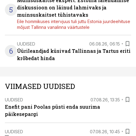
Muinsuskaitse ekspert: Estonia laiendamise
diskussioon on läinud lahmivaks ja
5
muinsuskaitset tühistavaks
Eile hommikuses intervjuus tuli juttu Estonia juurdeehituse
mõjust Tallinna vanalinna väärtustele
UUDISED
06.08.26, 06:15
6
Üürileandjad küsivad Tallinnas ja Tartus eriti
krõbedat hinda
VIIMASED UUDISED
UUDISED
07.08.26, 13:35
Enefit pani Poolas püsti enda suurima
päikesepargi
UUDISED
07.08.26, 10:45