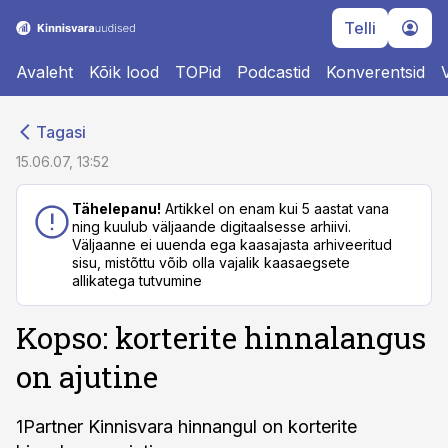
Telli
Avaleht
Kõik lood
TOPid
Podcastid
Konverentsid
cebook
cebook
Tagasi
Twitter)
Twitter)
15.06.07, 13:52
kedIn
kedIn
Tähelepanu!
Artikkel on enam kui 5 aastat vana
ning kuulub väljaande digitaalsesse arhiivi.
ail
ail
Väljaanne ei uuenda ega kaasajasta arhiveeritud
sisu, mistõttu võib olla vajalik kaasaegsete
k
k
allikatega tutvumine
Kopso: korterite hinnalangus
on ajutine
1Partner Kinnisvara hinnangul on korterite