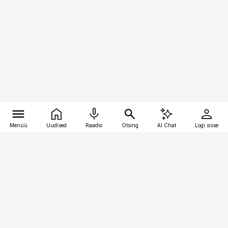
Menüü
Uudised
Raadio
Otsing
AI Chat
Logi sisse
Vana-Lõuna 39/1, 19094 Tallinn
(+372) 667 0111
kinnisvarauudised@kinnisvarauudised.ee