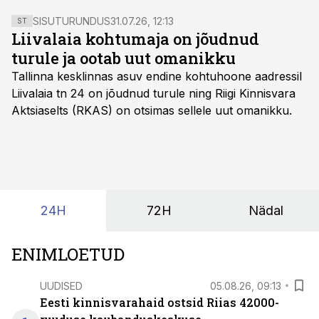
SISUTURUNDUS
31.07.26, 12:13
ST
Liivalaia kohtumaja on jõudnud
turule ja ootab uut omanikku
Tallinna kesklinnas asuv endine kohtuhoone aadressil
Liivalaia tn 24 on jõudnud turule ning Riigi Kinnisvara
Aktsiaselts (RKAS) on otsimas sellele uut omanikku.
24H
72H
Nädal
ENIMLOETUD
UUDISED
05.08.26, 09:13
Eesti kinnisvarahaid ostsid Riias 42000-