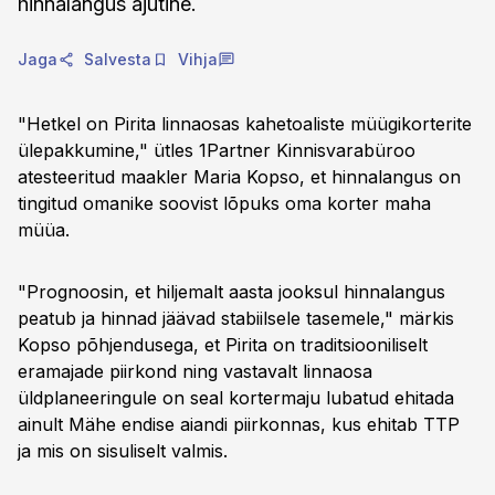
hinnalangus ajutine.
Jaga
Salvesta
Vihja
"Hetkel on Pirita linnaosas kahetoaliste müügikorterite
ülepakkumine," ütles 1Partner Kinnisvarabüroo
atesteeritud maakler Maria Kopso, et hinnalangus on
tingitud omanike soovist lõpuks oma korter maha
müüa.
"Prognoosin, et hiljemalt aasta jooksul hinnalangus
peatub ja hinnad jäävad stabiilsele tasemele," märkis
Kopso põhjendusega, et Pirita on traditsiooniliselt
eramajade piirkond ning vastavalt linnaosa
üldplaneeringule on seal kortermaju lubatud ehitada
ainult Mähe endise aiandi piirkonnas, kus ehitab TTP
ja mis on sisuliselt valmis.