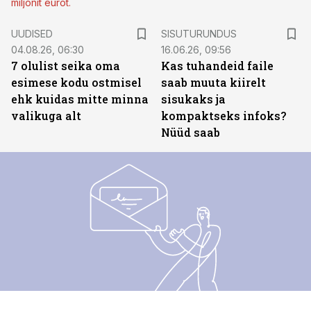
miljonit eurot.
ST
UUDISED
SISUTURUNDUS
04.08.26, 06:30
16.06.26, 09:56
7 olulist seika oma
Kas tuhandeid faile
esimese kodu ostmisel
saab muuta kiirelt
ehk kuidas mitte minna
sisukaks ja
valikuga alt
kompaktseks infoks?
Nüüd saab