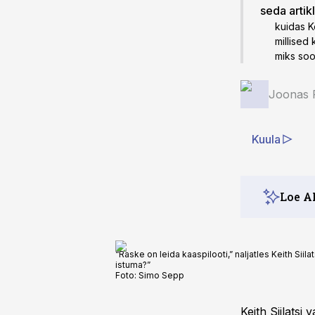
seda artik
kuidas Ke
millised 
miks soo
Joonas P
Kuula
Loe A
“Raske on leida kaaspilooti,” naljatles Keith Siil
istuma?”
Foto:
Simo Sepp
Keith Siilats
i 