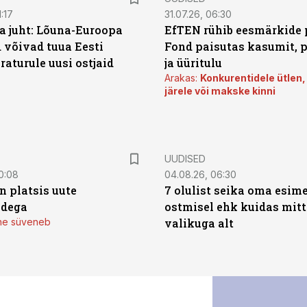
:17
31.07.26, 06:30
a juht: Lõuna-Euroopa
EfTEN rühib eesmärkide 
 võivad tuua Eesti
Fond paisutas kasumit, p
aturule uusi ostjaid
ja üüritulu
Arakas:
Konkurentidele ütlen,
järele või makske kinni
UUDISED
0:08
04.08.26, 06:30
n platsis uute
7 olulist seika oma esim
adega
ostmisel ehk kuidas mit
mine süveneb
valikuga alt