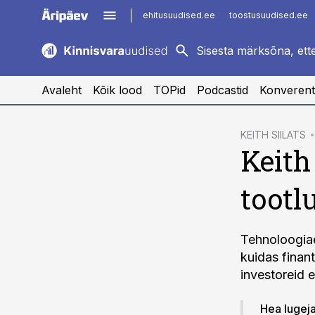
ehitusuudised.ee
toostusuudised.ee
kaubandus.ee
imelineajalugu.ee
logistikauudised.ee
imelineteadus.ee
Avaleht
Kõik lood
TOPid
Podcastid
Konverent
cebook
KEITH SIILATS
Keith
Twitter)
kedIn
tootlu
ail
k
Tehnoloogiaet
kuidas finan
investoreid e
Hea lugeja!