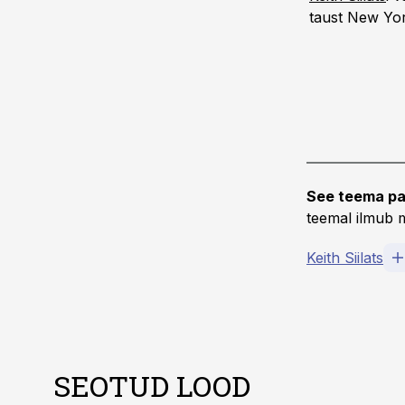
taust New Yor
See teema pa
teemal ilmub m
Keith Siilats
SEOTUD LOOD