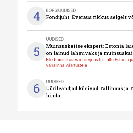
BÖRSIUUDISED
4
Fondijuht: Everaus rikkus selgelt v
UUDISED
Muinsuskaitse ekspert: Estonia la
5
on läinud lahmivaks ja muinsuskai
Eile hommikuses intervjuus tuli juttu Estonia 
vanalinna väärtustele
UUDISED
6
Üürileandjad küsivad Tallinnas ja T
hinda