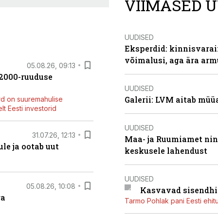
VIIMASED U
UUDISED
Eksperdid: kinnisvarai
võimalusi, aga ära arm
05.08.26, 09:13
42000-ruuduse
UUDISED
Galerii: LVM aitab müü
rd on suuremahulise
t Eesti investorid
UUDISED
31.07.26, 12:13
Maa- ja Ruumiamet ning
le ja ootab uut
keskusele lahendust
UUDISED
05.08.26, 10:08
Kasvavad sisendhi
ga
Tarmo Pohlak pani Eesti ehit