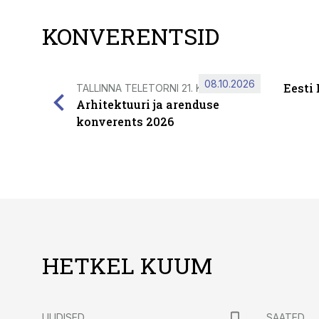
KONVERENTSID
08.10.2026
Eesti
TALLINNA TELETORNI 21. KORRUSEL
Arhitektuuri ja arenduse
konverents 2026
HETKEL KUUM
UUDISED
SAATED