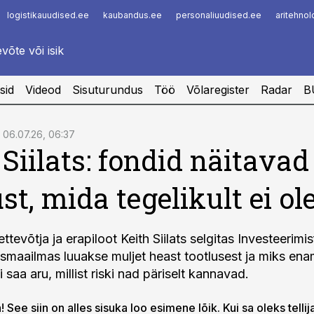
logistikauudised.ee
kaubandus.ee
personaliuudised.ee
aritehno
Infopank
Radar
sid
Videod
Sisuturundus
Töö
Võlaregister
Radar
B
06.07.26, 06:37
 Siilats: fondid näitavad
st, mida tegelikult ei ol
tevõtja ja erapiloot Keith Siilats selgitas Investeerimisf
tsmaailmas luuakse muljet heast tootlusest ja miks ena
i saa aru, millist riski nad päriselt kannavad.
 See siin on alles sisuka loo esimene lõik. Kui sa oleks tellij