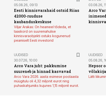
05.08.26, 09:13
03.08.26, 11
Eesti kinnisvarahaid ostsid Riias
Arco Var
42000-ruuduse
inimesed
kaubanduskeskuse
kinnisvar
Viljar Arakas: On heameel tõdeda, et
taaskord on suuremahulise
kinnisvaraobjekti ostuks kogunenud
peamiselt Eesti investorid
UUDISED
UUDISED
30.07.26, 10:00
05.08.26, 1
Arco Vara juht: pakkumine
Hepsor o
suureneb ja hinnad kasvavad
võlakirj
Arco Vara 2026. aasta esimese poolaasta
Lätti liiku
müügitulu oli 4,32 miljonit eurot ning
puhaskahjumiks kujunes 1,15 miljonit eurot.