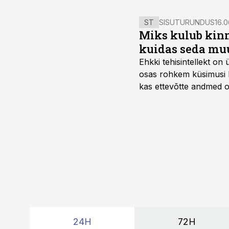
ST
SISUTURUNDUS
16.0
Miks kulub kinn
kuidas seda mu
Ehkki tehisintellekt on
osas rohkem küsimusi ku
kas ettevõtte andmed on 
suudaks.
24H
72H