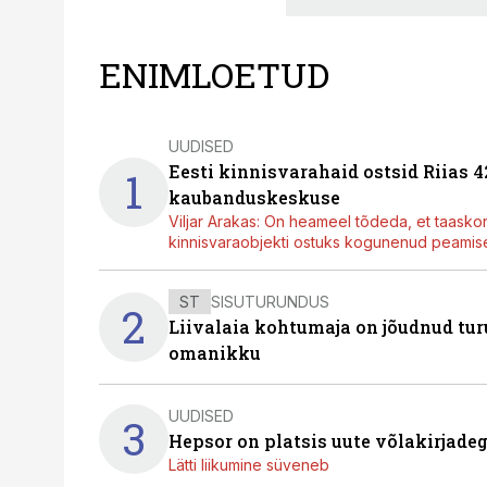
ENIMLOETUD
UUDISED
Eesti kinnisvarahaid ostsid Riias 
1
kaubanduskeskuse
Viljar Arakas: On heameel tõdeda, et taasko
kinnisvaraobjekti ostuks kogunenud peamisel
ST
SISUTURUNDUS
2
Liivalaia kohtumaja on jõudnud turu
omanikku
UUDISED
3
Hepsor on platsis uute võlakirjade
Lätti liikumine süveneb