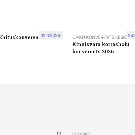
12.11.2026
26.
 Ehituskonverents 2026
ÖPIKU KONVERENTSIKESKUS
Kinnisvara korrashoiu
konverents 2026
UUDISED