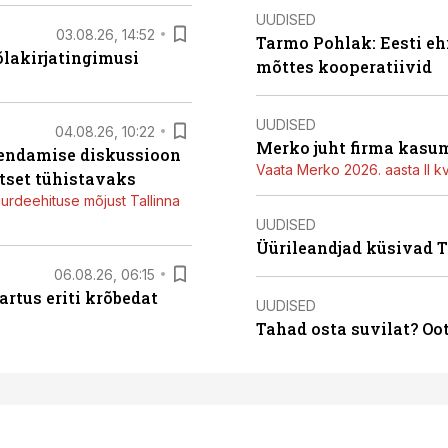
UUDISED
03.08.26, 14:52
Tarmo Pohlak: Eesti eh
õlakirjatingimusi
mõttes kooperatiivid
UUDISED
04.08.26, 10:22
Merko juht firma kasum
iendamise diskussioon
Vaata Merko 2026. aasta II kv
tset tühistavaks
juurdeehituse mõjust Tallinna
UUDISED
Üürileandjad küsivad Ta
06.08.26, 06:15
artus eriti krõbedat
UUDISED
Tahad osta suvilat? Oo