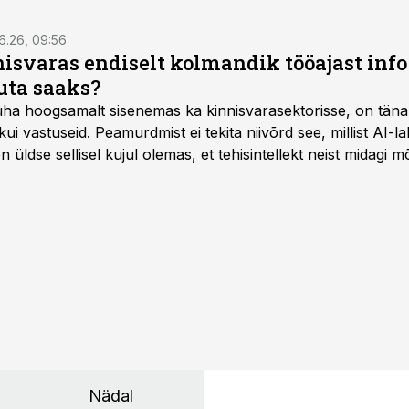
6.26, 09:56
isvaras endiselt kolmandik tööajast info 
uta saaks?
 üha hoogsamalt sisenemas ka kinnisvarasektorisse, on täna
i vastuseid. Peamurdmist ei tekita niivõrd see, millist AI-l
üldse sellisel kujul olemas, et tehisintellekt neist midagi mõ
Nädal