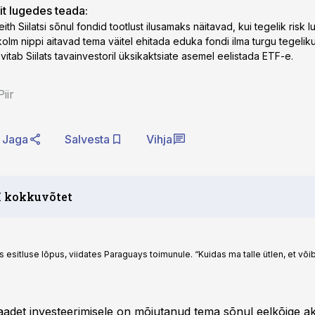
lit lugedes teada:
ith Siilatsi sõnul fondid tootlust ilusamaks näitavad, kui tegelik risk 
kolm nippi aitavad tema väitel ehitada eduka fondi ilma turgu tegeliku
vitab Siilats tavainvestoril üksikaktsiate asemel eelistada ETF-e.
iir
Jaga
Salvesta
Vihja
I kokkuvõtet
ats esitluse lõpus, viidates Paraguays toimunule. “Kuidas ma talle ütlen, et võ
vaadet investeerimisele on mõjutanud tema sõnul eelkõige a