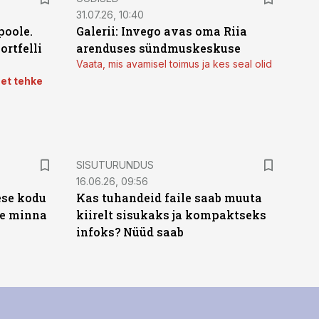
31.07.26, 10:40
poole.
Galerii: Invego avas oma Riia
ortfelli
arenduses sündmuskeskuse
Vaata, mis avamisel toimus ja kes seal olid
 et tehke
ST
SISUTURUNDUS
16.06.26, 09:56
ese kodu
Kas tuhandeid faile saab muuta
te minna
kiirelt sisukaks ja kompaktseks
infoks? Nüüd saab