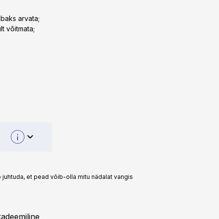
lubaks arvata;
lt võitmata;
ib juhtuda, et pead võib-olla mitu nädalat vangis
kadeemiline