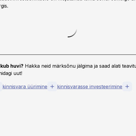
gis.
kub huvi?
Hakka neid märksõnu jälgima ja saad alati teavitu
idagi uut!
kinnisvara üürimine
kinnisvarasse investeerimine