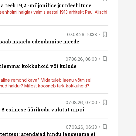
a teeb 19,2 -miljonilise juurdeehituse
nholmi haigla) valmis aastal 1913 arhitekt Paul Alischi
07.08.26, 10:38
 saab maaelu edendamise meede
07.08.26, 08:00
dilemma: kokkuhoid või kulude
aline remondikava? Mida tuleb laenu võtmisel
ud haldur? Millest koosneb tark kokkuhoid?
07.08.26, 07:00
n 8 esimese üürikodu valutut nippi
07.08.26, 06:30
teritest: arendajad hindu langetama ei