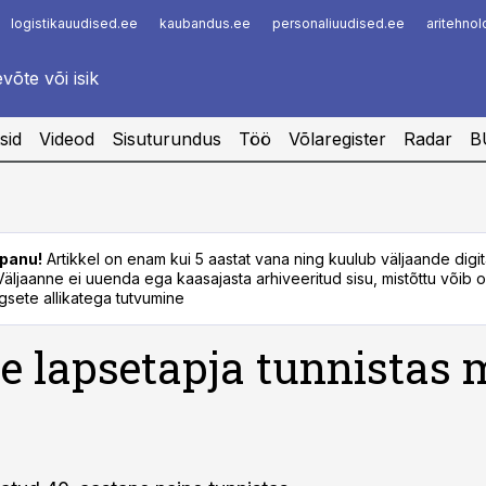
logistikauudised.ee
kaubandus.ee
personaliuudised.ee
aritehno
Infopank
Radar
sid
Videod
Sisuturundus
Töö
Võlaregister
Radar
B
panu!
Artikkel on enam kui 5 aastat vana ning kuulub väljaande digi
. Väljaanne ei uuenda ega kaasajasta arhiveeritud sisu, mistõttu võib ol
sete allikatega tutvumine
 lapsetapja tunnistas 