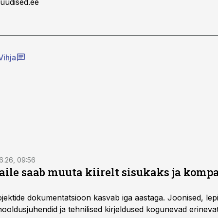
uudised.ee
Vihja
6.26, 09:56
aile saab muuta kiirelt sisukaks ja komp
rojektide dokumentatsioon kasvab iga aastaga. Joonised, lep
hooldusjuhendid ja tehnilised kirjeldused kogunevad erinev