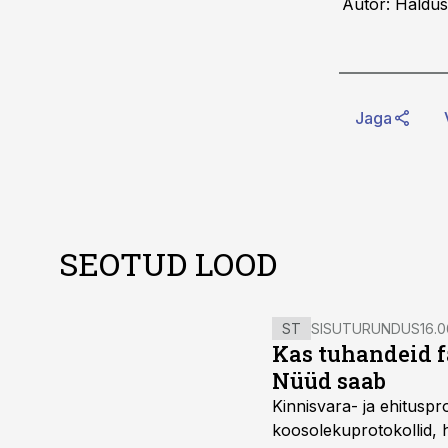
Autor: Haldus
Jaga
SEOTUD LOOD
ST
SISUTURUNDUS
16.0
Kas tuhandeid f
Nüüd saab
Kinnisvara- ja ehitusp
koosolekuprotokollid, 