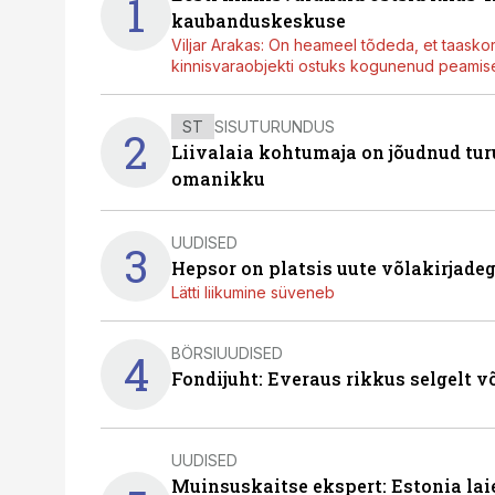
1
kaubanduskeskuse
Viljar Arakas: On heameel tõdeda, et taasko
kinnisvaraobjekti ostuks kogunenud peamisel
ST
SISUTURUNDUS
2
Liivalaia kohtumaja on jõudnud turu
omanikku
UUDISED
3
Hepsor on platsis uute võlakirjade
Lätti liikumine süveneb
BÖRSIUUDISED
4
Fondijuht: Everaus rikkus selgelt v
UUDISED
Muinsuskaitse ekspert: Estonia la