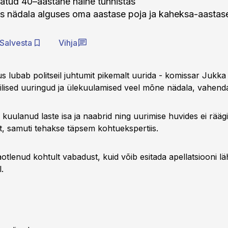
atud 40–aastane naine tunnistas
pis nädala alguses oma aastase poja ja kaheksa-aastase
Salvesta
Vihja
s lubab politseil juhtumit pikemalt uurida - komissar Jukka
ilised uuringud ja ülekuulamised veel mõne nädala, vahend
e kuulanud laste isa ja naabrid ning uurimise huvides ei räägi
st, samuti tehakse täpsem kohtuekspertiis.
aotlenud kohtult vabadust, kuid võib esitada apellatsiooni 
.