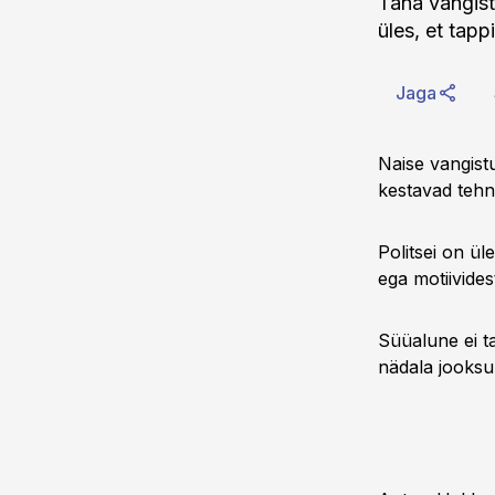
Täna vangist
üles, et tap
Jaga
Naise vangistu
kestavad tehn
Politsei on ül
ega motiivide
Süüalune ei t
nädala jooksul