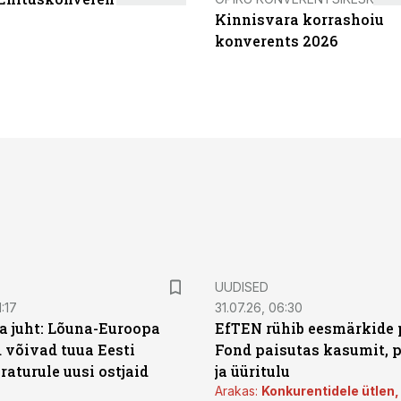
Kinnisvara korrashoiu
konverents 2026
UUDISED
:17
31.07.26, 06:30
a juht: Lõuna-Euroopa
EfTEN rühib eesmärkide 
 võivad tuua Eesti
Fond paisutas kasumit, p
aturule uusi ostjaid
ja üüritulu
Arakas:
Konkurentidele ütlen,