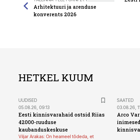
Arhitektuuri ja arenduse
konverents 2026
HETKEL KUUM
UUDISED
SAATED
05.08.26, 09:13
03.08.26, 11
Eesti kinnisvarahaid ostsid Riias
Arco Var
42000-ruuduse
inimesed
kaubanduskeskuse
kinnisvar
Viljar Arakas: On heameel tõdeda, et