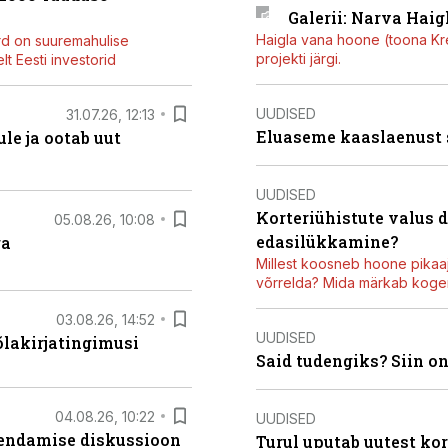
Galerii: Narva Haigl
Haigla vana hoone (toona Kree
rd on suuremahulise
projekti järgi.
t Eesti investorid
UUDISED
31.07.26, 12:13
Eluaseme kaaslaenust
le ja ootab uut
UUDISED
Korteriühistute valus 
05.08.26, 10:08
edasilükkamine?
ga
Millest koosneb hoone pikaaj
võrrelda? Mida märkab kogen
03.08.26, 14:52
UUDISED
õlakirjatingimusi
Said tudengiks? Siin o
04.08.26, 10:22
UUDISED
iendamise diskussioon
Turul uputab uutest kor