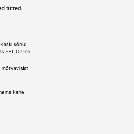
d tütred.
 Kaski sõnul
as EPL Online.
 mõrvaviisist
lähema kahe