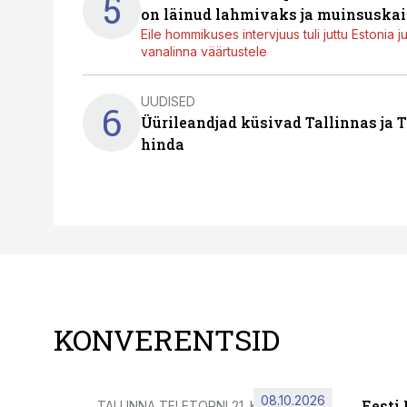
5
on läinud lahmivaks ja muinsuskai
Eile hommikuses intervjuus tuli juttu Estonia 
vanalinna väärtustele
UUDISED
6
Üürileandjad küsivad Tallinnas ja T
hinda
KONVERENTSID
08.10.2026
Eesti
TALLINNA TELETORNI 21. KORRUSEL