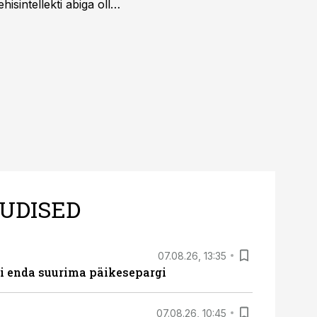
isintellekti abiga olla
UDISED
07.08.26, 13:35
ti enda suurima päikesepargi
07.08.26, 10:45