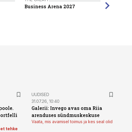
Business Arena 2027
UUDISED
31.07.26, 10:40
poole.
Galerii: Invego avas oma Riia
ortfelli
arenduses sündmuskeskuse
Vaata, mis avamisel toimus ja kes seal olid
 et tehke