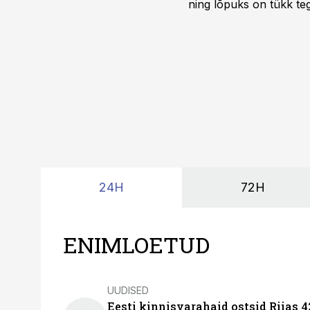
ning lõpuks on tükk teg
kordades lihtsam.
24H
72H
ENIMLOETUD
UUDISED
Eesti kinnisvarahaid ostsid Riias 