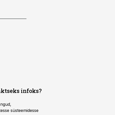
aktseks infoks?
ingud,
atesse süsteemidesse