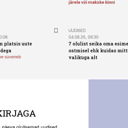
järele või makske kinni
UUDISED
0:08
04.08.26, 06:30
n platsis uute
7 olulist seika oma esim
adega
ostmisel ehk kuidas mit
mine süveneb
valikuga alt
KIRJAGA
ti päeva olulisemad uudised.