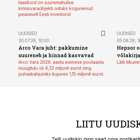
taaskord on suuremahulise
kinnisvaraobjekti ostuks kogunenud
peamiselt Eesti investorid
UUDISED
UUDISED
30.07.26, 10:00
05.08.26, 1
Arco Vara juht: pakkumine
Hepsor o
suureneb ja hinnad kasvavad
võlakirj
Arco Vara 2026. aasta esimese poolaasta
Lätti liiku
müügitulu oli 4,32 miljonit eurot ning
puhaskahjumiks kujunes 1,15 miljonit eurot.
LIITU UUDIS
Telli uudiskiri ning saad oma postkas