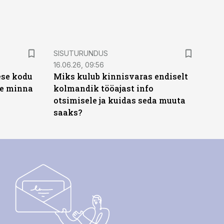
ST
SISUTURUNDUS
16.06.26, 09:56
ese kodu
Miks kulub kinnisvaras endiselt
te minna
kolmandik tööajast info
otsimisele ja kuidas seda muuta
saaks?