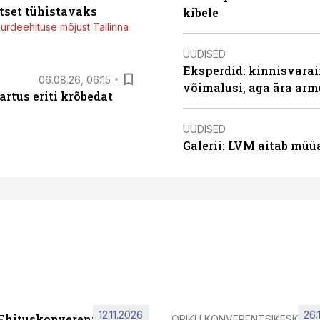
tset tühistavaks
kibele
juurdeehituse mõjust Tallinna
UUDISED
Eksperdid: kinnisvarai
06.08.26, 06:15
võimalusi, aga ära arm
artus eriti krõbedat
UUDISED
Galerii: LVM aitab müü
12.11.2026
26.
 Ehituskonverents 2026
ÖPIKU KONVERENTSIKESKUS