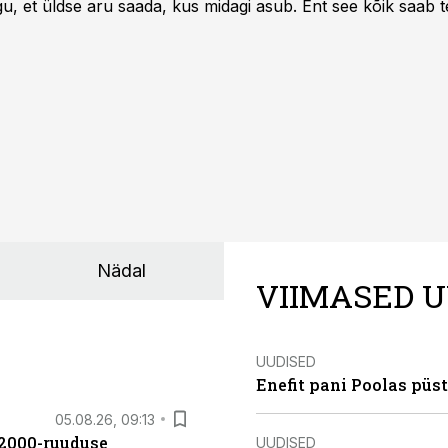
u, et üldse aru saada, kus midagi asub. Ent see kõik saab teh
Nädal
VIIMASED U
UUDISED
Enefit pani Poolas püs
05.08.26, 09:13
42000-ruuduse
UUDISED