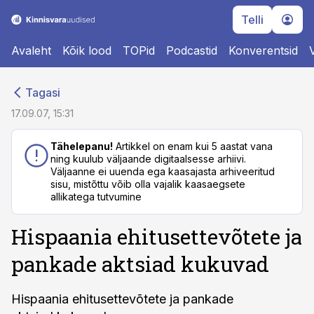
Telli
Avaleht
Kõik lood
TOPid
Podcastid
Konverentsid
cebook
cebook
Tagasi
Twitter)
Twitter)
17.09.07, 15:31
kedIn
kedIn
Tähelepanu!
Artikkel on enam kui 5 aastat vana
ning kuulub väljaande digitaalsesse arhiivi.
ail
ail
Väljaanne ei uuenda ega kaasajasta arhiveeritud
sisu, mistõttu võib olla vajalik kaasaegsete
k
k
allikatega tutvumine
Hispaania ehitusettevõtete ja
pankade aktsiad kukuvad
Hispaania ehitusettevõtete ja pankade