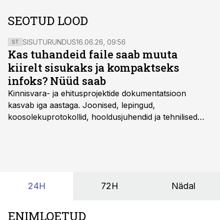
SEOTUD LOOD
SISUTURUNDUS
16.06.26, 09:56
ST
Kas tuhandeid faile saab muuta
kiirelt sisukaks ja kompaktseks
infoks? Nüüd saab
Kinnisvara- ja ehitusprojektide dokumentatsioon
kasvab iga aastaga. Joonised, lepingud,
koosolekuprotokollid, hooldusjuhendid ja tehnilised
kirjeldused kogunevad erinevatesse süsteemidesse
ning lõpuks on tükk tegu, et üldse aru saada, kus
midagi asub. Ent see kõik saab tehisintellekti abiga olla
kordades lihtsam.
24H
72H
Nädal
ENIMLOETUD