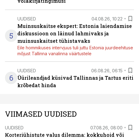
võlakirjatingimusi
UUDISED
04.08.26, 10:22
Muinsuskaitse ekspert: Estonia laiendamise
diskussioon on läinud lahmivaks ja
5
muinsuskaitset tühistavaks
Eile hommikuses intervjuus tuli juttu Estonia juurdeehituse
mõjust Tallinna vanalinna väärtustele
UUDISED
06.08.26, 06:15
6
Üürileandjad küsivad Tallinnas ja Tartus eriti
krõbedat hinda
VIIMASED UUDISED
UUDISED
07.08.26, 08:00
Korteriühistute valus dilemma: kokkuhoid või