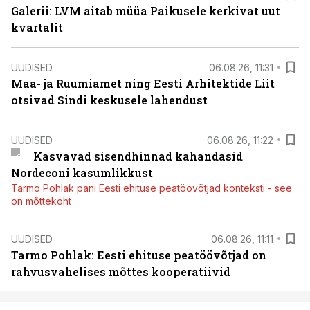
Galerii: LVM aitab müüa Paikusele kerkivat uut
kvartalit
UUDISED
06.08.26, 11:31
Maa- ja Ruumiamet ning Eesti Arhitektide Liit
otsivad Sindi keskusele lahendust
UUDISED
06.08.26, 11:22
Kasvavad sisendhinnad kahandasid
Nordeconi kasumlikkust
Tarmo Pohlak pani Eesti ehituse peatöövõtjad konteksti - see
on mõttekoht
UUDISED
06.08.26, 11:11
Tarmo Pohlak: Eesti ehituse peatöövõtjad on
rahvusvahelises mõttes kooperatiivid