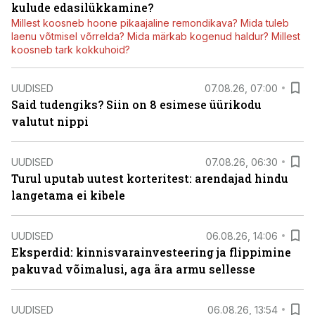
kulude edasilükkamine?
Millest koosneb hoone pikaajaline remondikava? Mida tuleb
laenu võtmisel võrrelda? Mida märkab kogenud haldur? Millest
koosneb tark kokkuhoid?
UUDISED
07.08.26, 07:00
Said tudengiks? Siin on 8 esimese üürikodu
valutut nippi
UUDISED
07.08.26, 06:30
Turul uputab uutest korteritest: arendajad hindu
langetama ei kibele
UUDISED
06.08.26, 14:06
Eksperdid: kinnisvarainvesteering ja flippimine
pakuvad võimalusi, aga ära armu sellesse
UUDISED
06.08.26, 13:54