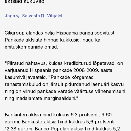
aktsiad kukuvad.
Jaga
Salvesta
Vihja
Citigroup alandas nelja Hispaania panga soovitust.
Pankade aktsiate hinnad kukkusid, nagu ka
ehituskompaniide omad.
"Piiratud nähtavus, kuidas krediiditurud lõpetavad, on
varjutanud Hispaania pankade 2008-2009. aasta
kasumiväljavaateid. "Pankade kõrgemad
rahastamiskulud on järsult pidurdanud laenuäri kasvu
ning on viinud pankade varade väärtuse vähenemiseni
ning madalamate marginaalideni."
Bankinteri aktsia hind kukkus 6,3 protsenti, 9,60
euroni. Bankesto aktsia hind kukkus 5,6 protsenti,
12,38 euroni. Banco Populari aktsia hind kukkus 5,2