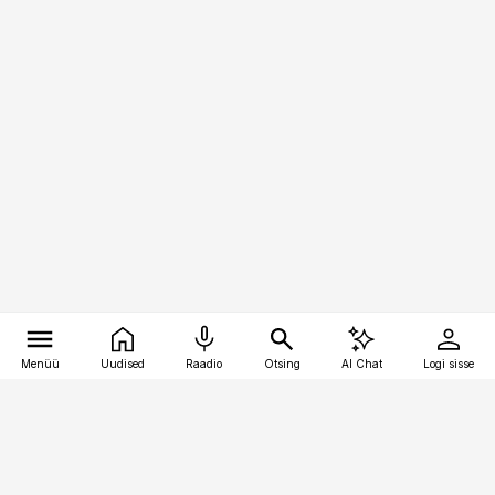
Menüü
Uudised
Raadio
Otsing
AI Chat
Logi sisse
Vana-Lõuna 39/1, 19094 Tallinn
(+372) 667 0111