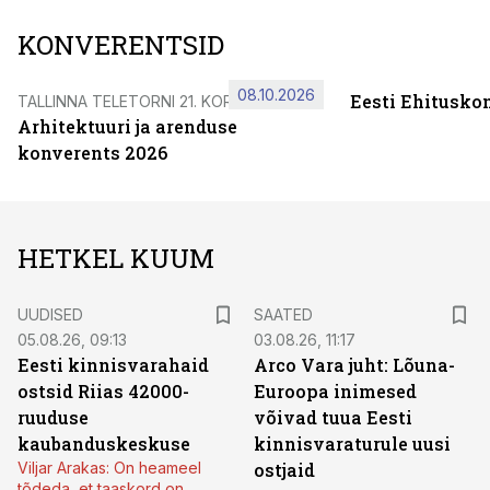
KONVERENTSID
08.10.2026
Eesti Ehitusko
TALLINNA TELETORNI 21. KORRUSEL
Arhitektuuri ja arenduse
konverents 2026
HETKEL KUUM
UUDISED
SAATED
05.08.26, 09:13
03.08.26, 11:17
Eesti kinnisvarahaid
Arco Vara juht: Lõuna-
ostsid Riias 42000-
Euroopa inimesed
ruuduse
võivad tuua Eesti
kaubanduskeskuse
kinnisvaraturule uusi
Viljar Arakas: On heameel
ostjaid
tõdeda, et taaskord on