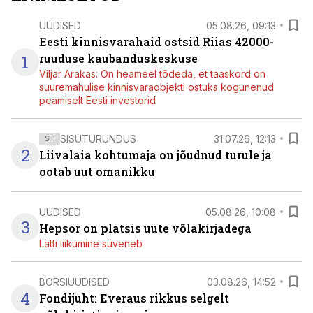
UUDISED
05.08.26, 09:13
Eesti kinnisvarahaid ostsid Riias 42000-
1
ruuduse kaubanduskeskuse
Viljar Arakas: On heameel tõdeda, et taaskord on
suuremahulise kinnisvaraobjekti ostuks kogunenud
peamiselt Eesti investorid
SISUTURUNDUS
31.07.26, 12:13
ST
2
Liivalaia kohtumaja on jõudnud turule ja
ootab uut omanikku
UUDISED
05.08.26, 10:08
3
Hepsor on platsis uute võlakirjadega
Lätti liikumine süveneb
BÖRSIUUDISED
03.08.26, 14:52
4
Fondijuht: Everaus rikkus selgelt