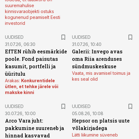
suuremahulise
kinnisvaraobjekti ostuks
kogunenud peamiselt Eesti
investorid
UUDISED
UUDISED
31.07.26, 06:30
31.07.26, 10:40
EfTEN rühib eesmärkide
Galerii: Invego avas
poole. Fond paisutas
oma Riia arenduses
kasumit, portfelli ja
sündmuskeskuse
üüritulu
Vaata, mis avamisel toimus ja
kes seal olid
Arakas:
Konkurentidele
ütlen, et tehke järele või
makske kinni
UUDISED
UUDISED
30.07.26, 10:00
05.08.26, 10:08
Arco Vara juht:
Hepsor on platsis uute
pakkumine suureneb ja
võlakirjadega
hinnad kasvavad
Lätti liikumine süveneb