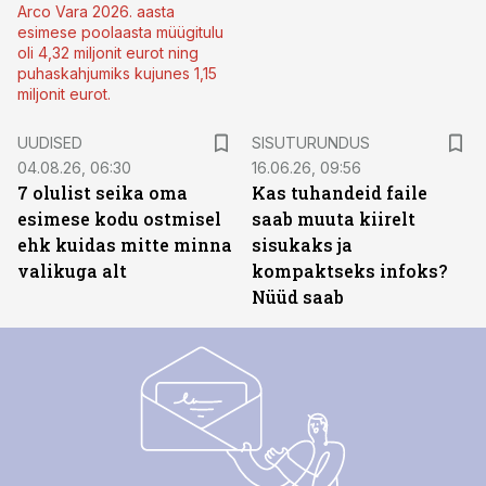
Arco Vara 2026. aasta
esimese poolaasta müügitulu
oli 4,32 miljonit eurot ning
puhaskahjumiks kujunes 1,15
miljonit eurot.
ST
UUDISED
SISUTURUNDUS
04.08.26, 06:30
16.06.26, 09:56
7 olulist seika oma
Kas tuhandeid faile
esimese kodu ostmisel
saab muuta kiirelt
ehk kuidas mitte minna
sisukaks ja
valikuga alt
kompaktseks infoks?
Nüüd saab