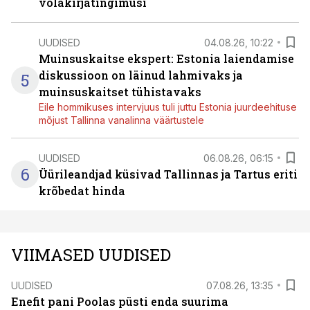
võlakirjatingimusi
UUDISED
04.08.26, 10:22
Muinsuskaitse ekspert: Estonia laiendamise
diskussioon on läinud lahmivaks ja
5
muinsuskaitset tühistavaks
Eile hommikuses intervjuus tuli juttu Estonia juurdeehituse
mõjust Tallinna vanalinna väärtustele
UUDISED
06.08.26, 06:15
6
Üürileandjad küsivad Tallinnas ja Tartus eriti
krõbedat hinda
VIIMASED UUDISED
UUDISED
07.08.26, 13:35
Enefit pani Poolas püsti enda suurima