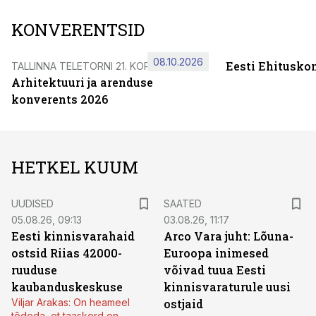
KONVERENTSID
08.10.2026
Eesti Ehitusko
TALLINNA TELETORNI 21. KORRUSEL
Arhitektuuri ja arenduse
konverents 2026
HETKEL KUUM
UUDISED
SAATED
05.08.26, 09:13
03.08.26, 11:17
Eesti kinnisvarahaid
Arco Vara juht: Lõuna-
ostsid Riias 42000-
Euroopa inimesed
ruuduse
võivad tuua Eesti
kaubanduskeskuse
kinnisvaraturule uusi
Viljar Arakas: On heameel
ostjaid
tõdeda, et taaskord on