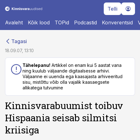
Telli
Avaleht
Kõik lood
TOPid
Podcastid
Konverentsid
cebook
cebook
Tagasi
Twitter)
Twitter)
18.09.07, 13:10
kedIn
kedIn
Tähelepanu!
Artikkel on enam kui 5 aastat vana
ning kuulub väljaande digitaalsesse arhiivi.
ail
ail
Väljaanne ei uuenda ega kaasajasta arhiveeritud
sisu, mistõttu võib olla vajalik kaasaegsete
k
k
allikatega tutvumine
Kinnisvarabuumist toibuv
Hispaania seisab silmitsi
kriisiga