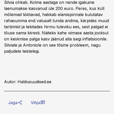
Silvia ohkab. Kolme aastaga on nende igakuine
laenumakse kasvanud üle 200 euro. Peres, kus küll
mõlemad töötavad, hakkab elamispinnale kulutatav
rahasumma end valusalt tunda andma, kärpides muud
tarbimist ja tekitades hirmu tuleviku ees, sest palgad ei
tõuse sama kiiresti. Näiteks kahe viimase aasta jooksul
on keskmise palga kasv jäänud alla isegi inflatsioonile.
Silviale ja Antoniole on see tõsine probleem, nagu
paljudele teistelegi.
Autor: Haldusuudised.ee
Jaga
Vihja