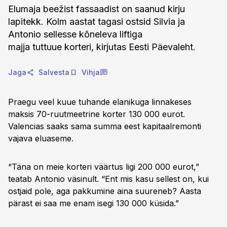
Elumaja beežist fassaadist on saanud kirju
lapitekk. Kolm aastat tagasi ostsid Silvia ja
Antonio sellesse kõneleva liftiga
majja tuttuue korteri, kirjutas Eesti Päevaleht.
Jaga
Salvesta
Vihja
Praegu veel kuue tuhande elanikuga linnakeses
maksis 70-ruutmeetrine korter 130 000 eurot.
Valencias saaks sama summa eest kapitaalremonti
vajava eluaseme.
“Täna on meie korteri väärtus ligi 200 000 eurot,”
teatab Antonio väsinult. “Ent mis kasu sellest on, kui
ostjaid pole, aga pakkumine aina suureneb? Aasta
pärast ei saa me enam isegi 130 000 küsida.”