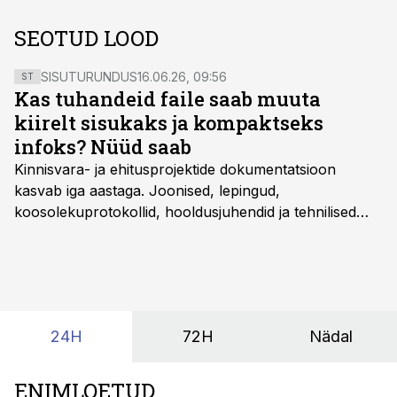
SEOTUD LOOD
SISUTURUNDUS
16.06.26, 09:56
ST
Kas tuhandeid faile saab muuta
kiirelt sisukaks ja kompaktseks
infoks? Nüüd saab
Kinnisvara- ja ehitusprojektide dokumentatsioon
kasvab iga aastaga. Joonised, lepingud,
koosolekuprotokollid, hooldusjuhendid ja tehnilised
kirjeldused kogunevad erinevatesse süsteemidesse
ning lõpuks on tükk tegu, et üldse aru saada, kus
midagi asub. Ent see kõik saab tehisintellekti abiga olla
kordades lihtsam.
24H
72H
Nädal
ENIMLOETUD