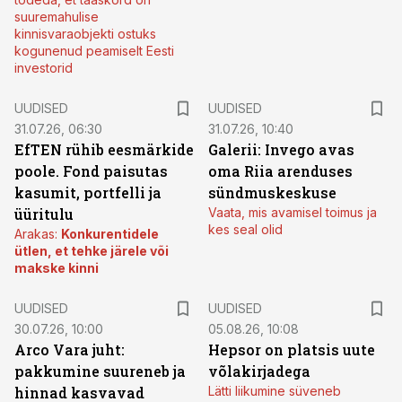
suuremahulise
kinnisvaraobjekti ostuks
kogunenud peamiselt Eesti
investorid
UUDISED
UUDISED
31.07.26, 06:30
31.07.26, 10:40
EfTEN rühib eesmärkide
Galerii: Invego avas
poole. Fond paisutas
oma Riia arenduses
kasumit, portfelli ja
sündmuskeskuse
üüritulu
Vaata, mis avamisel toimus ja
kes seal olid
Arakas:
Konkurentidele
ütlen, et tehke järele või
makske kinni
UUDISED
UUDISED
30.07.26, 10:00
05.08.26, 10:08
Arco Vara juht:
Hepsor on platsis uute
pakkumine suureneb ja
võlakirjadega
hinnad kasvavad
Lätti liikumine süveneb