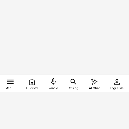
Menüü
Uudised
Raadio
Otsing
AI Chat
Logi sisse
Vana-Lõuna 39/1, 19094 Tallinn
(+372) 667 0111