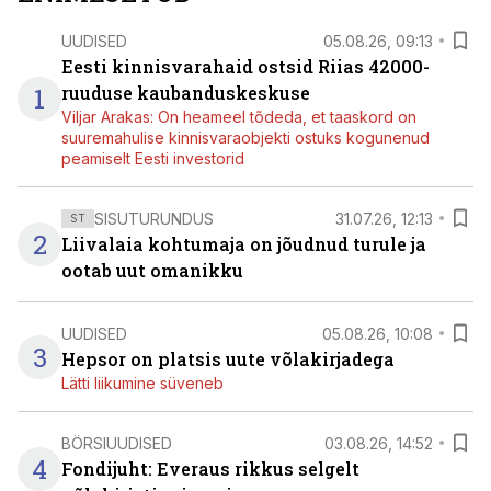
UUDISED
05.08.26, 09:13
Eesti kinnisvarahaid ostsid Riias 42000-
1
ruuduse kaubanduskeskuse
Viljar Arakas: On heameel tõdeda, et taaskord on
suuremahulise kinnisvaraobjekti ostuks kogunenud
peamiselt Eesti investorid
SISUTURUNDUS
31.07.26, 12:13
ST
2
Liivalaia kohtumaja on jõudnud turule ja
ootab uut omanikku
UUDISED
05.08.26, 10:08
3
Hepsor on platsis uute võlakirjadega
Lätti liikumine süveneb
BÖRSIUUDISED
03.08.26, 14:52
4
Fondijuht: Everaus rikkus selgelt