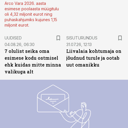
Arco Vara 2026. aasta
esimese poolaasta müügitulu
oli 4,32 miljonit eurot ning
puhaskahjumiks kujunes 1,15
miljonit eurot.
ST
UUDISED
SISUTURUNDUS
04.08.26, 06:30
31.07.26, 12:13
7 olulist seika oma
Liivalaia kohtumaja on
esimese kodu ostmisel
jõudnud turule ja ootab
ehk kuidas mitte minna
uut omanikku
valikuga alt