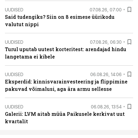
UUDISED
07.08.26, 07:00
Said tudengiks? Siin on 8 esimese üürikodu
valutut nippi
UUDISED
07.08.26, 06:30
Turul uputab uutest korteritest: arendajad hindu
langetama ei kibele
UUDISED
06.08.26, 14:06
Eksperdid: kinnisvarainvesteering ja flippimine
pakuvad võimalusi, aga ära armu sellesse
UUDISED
06.08.26, 13:54
Galerii: LVM aitab müüa Paikusele kerkivat uut
kvartalit