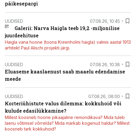
päikesepargi
UUDISED
07.08.26, 10:45
Galerii: Narva Haigla teeb 19,2 -miljonilise
juurdeehituse
Haigla vana hoone (toona Kreenholmi haigla) valmis aastal 1913
arhitekt Paul Alischi projekti järgi.
UUDISED
07.08.26, 10:38
Eluaseme kaaslaenust saab maaelu edendamise
meede
UUDISED
07.08.26, 08:00
Korteriühistute valus dilemma: kokkuhoid või
kulude edasilükkamine?
Millest koosneb hoone pikaajaline remondikava? Mida tuleb
laenu võtmisel võrrelda? Mida märkab kogenud haldur? Millest
koosneb tark kokkuhoid?