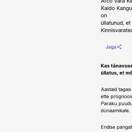
Arco Vara Ki
Kaido Kangur
on
üllatunud, et
Kinnisvarate
Jaga
Kas tänavuse 
üllatus, et m
Aastaid tagasi
ette prognoos
Paraku puudus
dünaamikale.
Endise pangatö