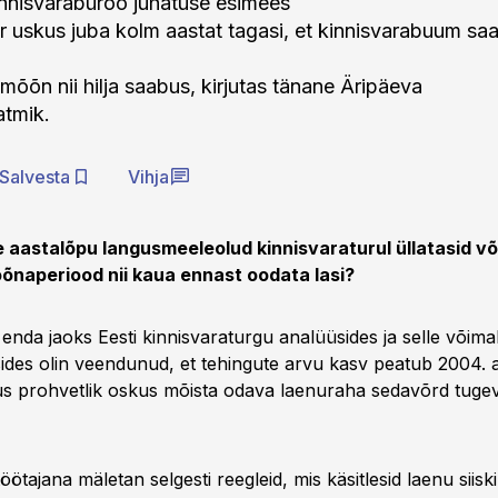
nnisvarabüroo juhatuse esimees
 uskus juba kolm aastat tagasi, et kinnisvarabuum saab
 mõõn nii hilja saabus, kirjutas tänane Äripäeva
atmik.
Salvesta
Vihja
aastalõpu langusmeeleolud kinnisvaraturul üllatasid või
õõnaperiood nii kaua ennast oodata lasi?
 enda jaoks Eesti kinnisvaraturgu analüüsides ja selle võima
ides olin veendunud, et tehingute arvu kasv peatub 2004. 
 prohvetlik oskus mõista odava laenuraha sedavõrd tugev
ötajana mäletan selgesti reegleid, mis käsitlesid laenu siiski 