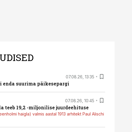
UDISED
07.08.26, 13:35
ti enda suurima päikesepargi
07.08.26, 10:45
a teeb 19,2 -miljonilise juurdeehituse
nholmi haigla) valmis aastal 1913 arhitekt Paul Alischi