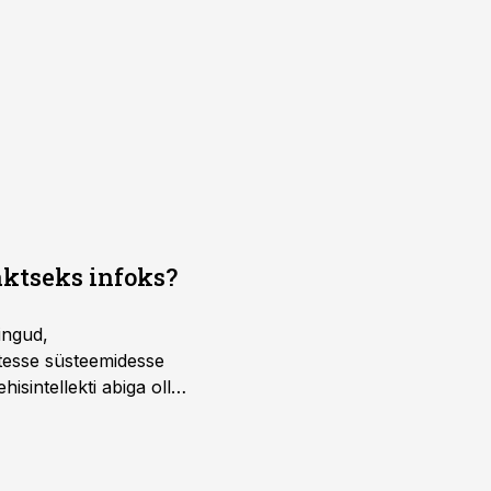
aktseks infoks?
ingud,
atesse süsteemidesse
isintellekti abiga olla