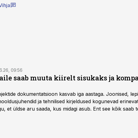
Vihja
6.26, 09:56
aile saab muuta kiirelt sisukaks ja komp
rojektide dokumentatsioon kasvab iga aastaga. Joonised, lep
hooldusjuhendid ja tehnilised kirjeldused kogunevad erinev
u, et üldse aru saada, kus midagi asub. Ent see kõik saab teh