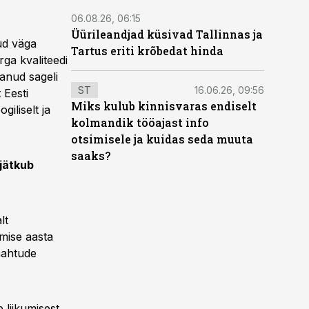
06.08.26, 06:15
Üürileandjad küsivad Tallinnas ja
ud väga
Tartus eriti krõbedat hinda
rga kvaliteedi
manud sageli
ST
16.06.26, 09:56
 Eesti
Miks kulub kinnisvaras endiselt
iliselt ja
kolmandik tööajast info
otsimisele ja kuidas seda muuta
saaks?
 jätkub
lt
gmise aasta
umahtude
 liikumisest,