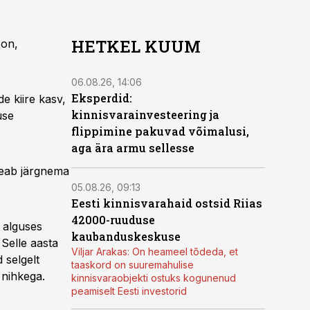
HETKEL KUUM
 on,
06.08.26, 14:06
Eksperdid:
e kiire kasv,
kinnisvarainvesteering ja
use
flippimine pakuvad võimalusi,
aga ära armu sellesse
 peab järgnema
05.08.26, 09:13
Eesti kinnisvarahaid ostsid Riias
42000-ruuduse
 alguses
kaubanduskeskuse
 Selle aasta
Viljar Arakas: On heameel tõdeda, et
 selgelt
taaskord on suuremahulise
 nihkega.
kinnisvaraobjekti ostuks kogunenud
peamiselt Eesti investorid