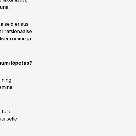
kuna.
alseid erisusi.
el ratsionaalse
liseerumine ja
uumi lõpetas?
 ning
nemine
 turu
ui selle