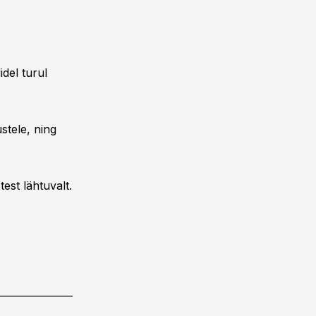
del turul
stele, ning
est lähtuvalt.