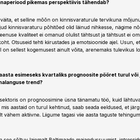
naperiood pikemas perspektiivis tähendab?
 väita, et selline mõõn on kinnisvaraturule tervikuna mõjun
ljud kinnisvaraturu põhitõed olid läinud nihkesse, nägime nõ
teenuse kvaliteet ei omanud olulist tähtsust ja tähtsust ei o
oht. Otsuseid tehti kiirustades ja emotsioonide ajel. Usun, et
l on sellest kogemusest ainult võita, arenemaks tulevikus loog
aasta esimeseks kvartaliks prognoosite pööret turul või
nalanguse trend?
 sektoris on prognoosimine üsna tänamatu töö, kuid lähtuva
mis aastaid on turul kehtinud, saab seada eeldused, et jär
lt vähem aktiivne. Liigume tagasi viie aasta taguste tehing
 see sõltuv laiemalt Baltimaade majandusruumist, intresside