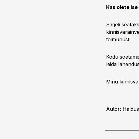
Kas olete ise
Sageli seatak
kinnisvarainv
toimunust.
Kodu soetamise
leida lahendus
Minu kinnisva
Autor: Haldus