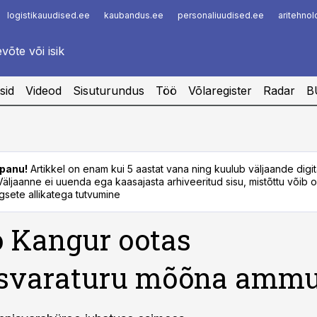
logistikauudised.ee
kaubandus.ee
personaliuudised.ee
aritehno
Infopank
Radar
sid
Videod
Sisuturundus
Töö
Võlaregister
Radar
B
panu!
Artikkel on enam kui 5 aastat vana ning kuulub väljaande digi
. Väljaanne ei uuenda ega kaasajasta arhiveeritud sisu, mistõttu võib ol
sete allikatega tutvumine
 Kangur ootas
isvaraturu mõõna amm