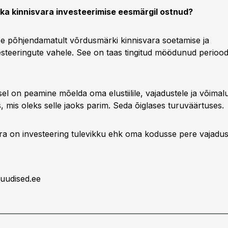
 ka kinnisvara investeerimise eesmärgil ostnud?
se põhjendamatult võrdusmärki kinnisvara soetamise ja
esteeringute vahele. See on taas tingitud möödunud perioodi
l on peamine mõelda oma elustiilile, vajadustele ja võimalu
, mis oleks selle jaoks parim. Seda õiglases turuväärtuses.
ra on investeering tulevikku ehk oma kodusse pere vajadust
uudised.ee