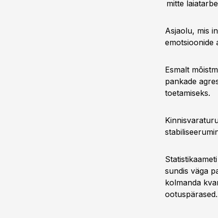
mitte laiatar
Asjaolu, mis i
emotsioonide a
Esmalt mõistmi
pankade agres
toetamiseks.
Kinnisvaraturu
stabiliseerumi
Statistikaamet
sundis väga pa
kolmanda kvart
ootuspärased. 