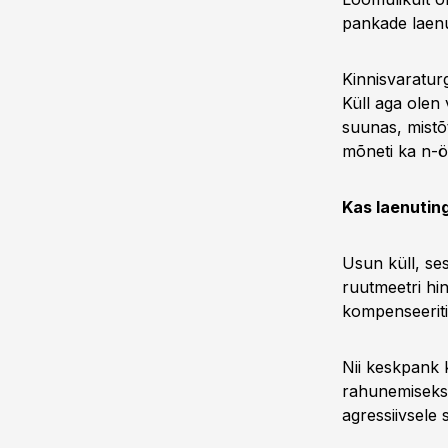
pankade laenu
Kinnisvaraturg
Küll aga olen 
suunas, mistõ
mõneti ka n-ö
Kas laenutin
Usun küll, se
ruutmeetri hin
kompenseeriti
Nii keskpank 
rahunemiseks n
agressiivsele