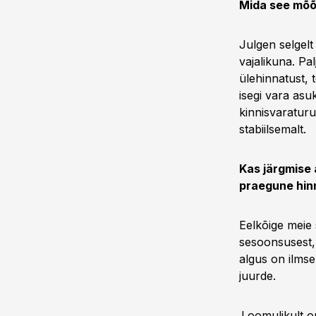
Mida see mõõ
Julgen selgelt
vajalikuna. Pa
ülehinnatust, 
isegi vara asuk
kinnisvaraturu
stabiilsemalt.
Kas järgmise 
praegune hin
Eelkõige meie
sesoonsusest, 
algus on ilmse
juurde.
Loomulikult on