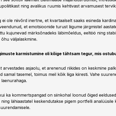
poliitikast ning avalikus ruumis kehtivast arvamusest tervi
 ei ole niivõrd inertne, et kvartaalselt saaks esineda kardina
veendunud, et emotsioonide turust liigume järgmistel aastat
ttu kujunevad märksõnadeks läbimõeldus, eeltöö ning stabi
 õhu väljalaskmine.
gimuste karmistumine oli kõige tähtsam tegur, mis ostub
st arvestades asjaolu, et arenenud riikides on keskmine palk
d samal tasemel, toimus meil kõik liiga kiiresti. Vahe suure
 laenurahaga.
kui ka kommertspangad on siinkohal loonud õiged eeldused
ing lähiaastatel keskendutakse pigem portfelli analüüsile k
 suurendamisele.