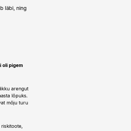
 läbi, ning
 oli pigem
likku arengut
aasta lõpuks.
at mõju turu
riskitoote,