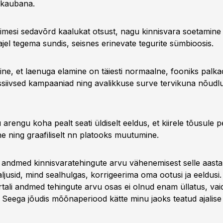
bekaubana.
nimesi sedavõrd kaalukat otsust, nagu kinnisvara soetamine
jel tegema sundis, seisnes erinevate tegurite sümbioosis.
ne, et laenuga elamine on täiesti normaalne, fooniks palkad
siivsed kampaaniad ning avalikkuse surve tervikuna nõudl
 arengu koha pealt seati üldiselt eeldus, et kiirele tõusule
ne ning graafiliselt nn platooks muutumine.
i andmed kinnisvaratehingute arvu vähenemisest selle aasta
ljusid, mind sealhulgas, korrigeerima oma ootusi ja eeldusi.
ali andmed tehingute arvu osas ei olnud enam üllatus, vaid
Seega jõudis mõõnaperiood kätte minu jaoks teatud ajalise