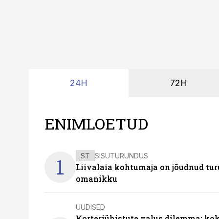
24H
72H
ENIMLOETUD
ST
SISUTURUNDUS
1
Liivalaia kohtumaja on jõudnud turu
omanikku
UUDISED
Korteriühistute valus dilemma: ko