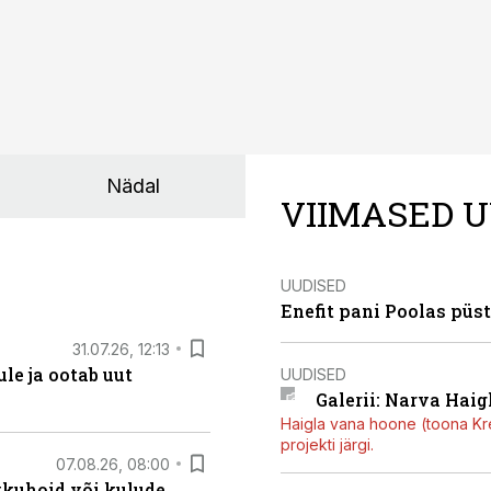
Nädal
VIIMASED U
UUDISED
Enefit pani Poolas püs
31.07.26, 12:13
le ja ootab uut
UUDISED
Galerii: Narva Haigl
Haigla vana hoone (toona Kree
projekti järgi.
07.08.26, 08:00
kkuhoid või kulude