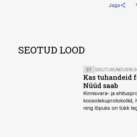
Jaga
SEOTUD LOOD
ST
SISUTURUNDUS
16.0
Kas tuhandeid f
Nüüd saab
Kinnisvara- ja ehitusp
koosolekuprotokollid, 
ning lõpuks on tükk teg
kordades lihtsam.