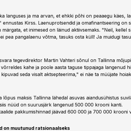
kka languses ja ma arvan, et ehkki põhi on peaaegu käes, l
," ennustas Kirss. Laenuprotsendid ja omafinantseering on 
märgata, et inimesed on läinud aktiivsemaks. "Neil, kellel 
 ei pea pangalaenu võtma, tasuks osta küll! Ja muidugi tasub
svara tegevdirektor Martin Vahteri sõnul on Tallinna mõjup
võrreldes kahe ja poole aasta taguse tippajaga langenud hi
ipuvad seda visalt aktsepteerima," ei näe ta müüjate hoia
a lõpus maksis Tallinna lähedal asuvas aiandusühistus suvil
 siis nüüd on suurusjärk langenud 500 000 krooni kanti.
taalide pakkumishinnad jäävad 600 000 ja 700 000 krooni 
id on muutunud ratsionaalseks