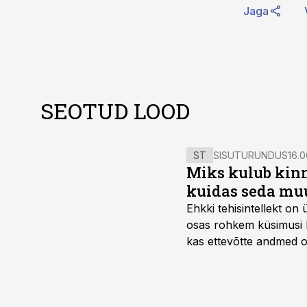
Jaga
SEOTUD LOOD
ST
SISUTURUNDUS
16.0
Miks kulub kinn
kuidas seda mu
Ehkki tehisintellekt on
osas rohkem küsimusi ku
kas ettevõtte andmed on 
suudaks.