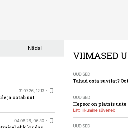
Nädal
VIIMASED U
UUDISED
Tahad osta suvilat? Oo
31.07.26, 12:13
le ja ootab uut
UUDISED
Hepsor on platsis uute
Lätti liikumine süveneb
04.08.26, 06:30
UUDISED
stmisel ehk kuidas