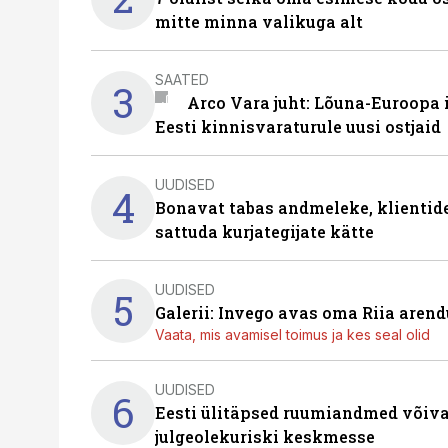
mitte minna valikuga alt
SAATED
3
Arco Vara juht: Lõuna-Euroopa
Eesti kinnisvaraturule uusi ostjaid
UUDISED
4
Bonavat tabas andmeleke, klientid
sattuda kurjategijate kätte
UUDISED
5
Galerii: Invego avas oma Riia are
Vaata, mis avamisel toimus ja kes seal olid
UUDISED
6
Eesti ülitäpsed ruumiandmed võiva
julgeolekuriski keskmesse