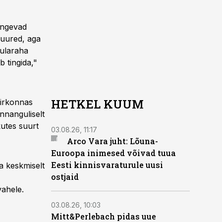
angevad
suured, aga
sularaha
 tingida,"
HETKEL KUUM
iirkonnas
nnanguliselt
kutes suurt
03.08.26, 11:17
Arco Vara juht: Lõuna-
Euroopa inimesed võivad tuua
Eesti kinnisvaraturule uusi
a keskmiselt
ostjaid
vahele.
03.08.26, 10:03
Mitt&Perlebach pidas uue