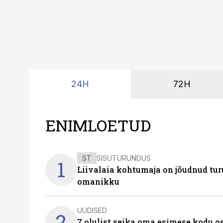
24H
72H
ENIMLOETUD
ST
SISUTURUNDUS
1
Liivalaia kohtumaja on jõudnud turu
omanikku
UUDISED
2
7 olulist seika oma esimese kodu o