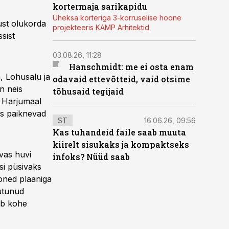
kortermaja sarikapidu
Üheksa korteriga 3-korruselise hoone
ust olukorda
projekteeris KAMP Arhitektid
sist
03.08.26, 11:28
Hanschmidt: me ei osta enam
, Lohusalu ja
odavaid ettevõtteid, vaid otsime
n neis
tõhusaid tegijaid
. Harjumaal
us paiknevad
ST
16.06.26, 09:56
Kas tuhandeid faile saab muuta
kiirelt sisukaks ja kompaktseks
vas huvi
infoks? Nüüd saab
si püsivaks
oned plaaniga
utunud
ab kohe