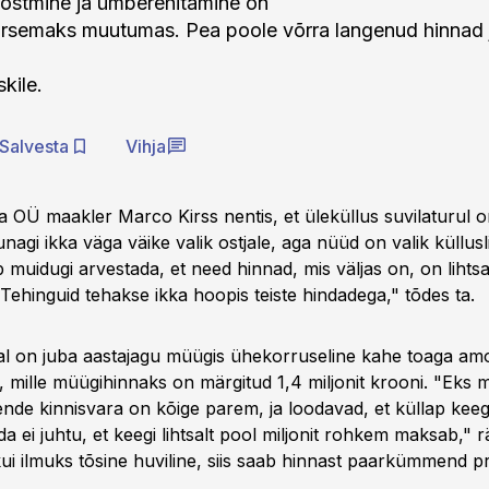
ostmine ja ümberehitamine on
rsemaks muutumas. Pea poole võrra langenud hinnad j
skile.
Salvesta
Vihja
a OÜ maakler Marco Kirss nentis, et üleküllus suvilaturul o
nagi ikka väga väike valik ostjale, aga nüüd on valik küllusl
 muidugi arvestada, et need hinnad, mis väljas on, on lihtsa
Tehinguid tehakse ikka hoopis teiste hindadega," tõdes ta.
al on juba aastajagu müügis ühekorruseline kahe toaga am
, mille müügihinnaks on märgitud 1,4 miljonit krooni. "Eks 
ende kinnisvara on kõige parem, ja loodavad, et küllap keeg
a ei juhtu, et keegi lihtsalt pool miljonit rohkem maksab," r
kui ilmuks tõsine huviline, siis saab hinnast paarkümmend pr