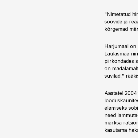
"Nimetatud hin
soovide ja rea
kõrgemad mänd
Harjumaal on 
Laulasmaa nin
piirkondades 
on madalamalt
suvilad," rääki
Aastatel 2004
looduskaunites
elamiseks sob
need lammutad
märksa ratsio
kasutama hakat