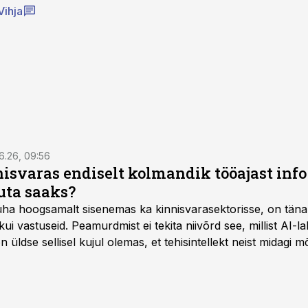
Vihja
6.26, 09:56
isvaras endiselt kolmandik tööajast info 
uta saaks?
 üha hoogsamalt sisenemas ka kinnisvarasektorisse, on täna
i vastuseid. Peamurdmist ei tekita niivõrd see, millist AI-l
üldse sellisel kujul olemas, et tehisintellekt neist midagi mõ