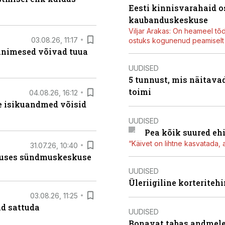
Eesti kinnisvarahaid o
kaubanduskeskuse
Viljar Arakas: On heameel tõ
03.08.26, 11:17
ostuks kogunenud peamiselt E
 inimesed võivad tuua
UUDISED
5 tunnust, mis näitavad
toimi
04.08.26, 16:12
e isikuandmed võisid
UUDISED
Pea kõik suured eh
“Käivet on lihtne kasvatada, 
31.07.26, 10:40
nduses sündmuskeskuse
UUDISED
Üleriigiline korterite
03.08.26, 11:25
d sattuda
UUDISED
Bonavat tabas andmelek