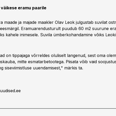
 väikese eramu paarile
ra maade ja majade maakler Olav Leok julgustab suvilat os
eesmärgil. Eramuarendusturult puudub 60 m2 suurune era
eks kahele inimesele. Suvila ümberkohandamine võiks Leoki 
nad on tippajaga võrreldes oluliselt langenud, sest oma ole
uskauba, mitte esmatarbetootega. Piisata võib vaid soojustu
g siseviimistluse uuendamisest," märkis ta.
uudised.ee