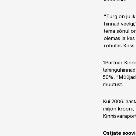
"Turg on ju i
hinnad veelgi
tema sõnul on 
olemas ja kes
rõhutas Kirss.
1Partner Kinni
tehinguhinnad 
50%. "Müüjad k
muutust.
Kui 2006. aast
miljon krooni,
Kinnisvarapor
Ostjate soov