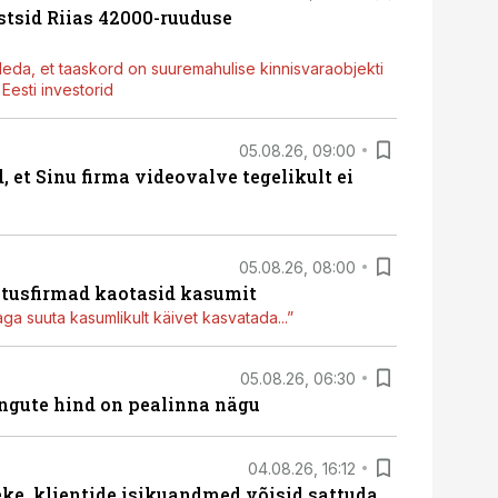
stsid Riias 42000-ruuduse
deda, et taaskord on suuremahulise kinnisvaraobjekti
esti investorid
05.08.26, 09:00
, et Sinu firma videovalve tegelikult ei
05.08.26, 08:00
itusfirmad kaotasid kasumit
aga suuta kasumlikult käivet kasvatada...”
05.08.26, 06:30
hingute hind on pealinna nägu
04.08.26, 16:12
e, klientide isikuandmed võisid sattuda