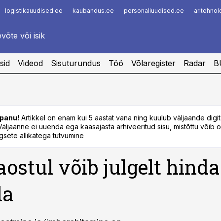
logistikauudised.ee
kaubandus.ee
personaliuudised.ee
aritehno
Infopank
Radar
sid
Videod
Sisuturundus
Töö
Võlaregister
Radar
B
panu!
Artikkel on enam kui 5 aastat vana ning kuulub väljaande digi
. Väljaanne ei uuenda ega kaasajasta arhiveeritud sisu, mistõttu võib ol
sete allikatega tutvumine
aostul võib julgelt hinda
da