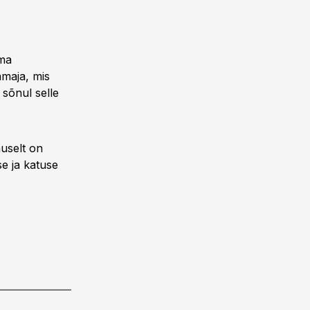
tma
maja, mis
sõnul selle
muselt on
se ja katuse