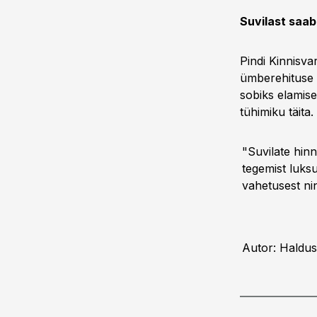
Suvilast saab
Pindi Kinnisva
ümberehituse 
sobiks elamis
tühimiku täita.
"Suvilate hin
tegemist luks
vahetusest nin
Autor: Haldus