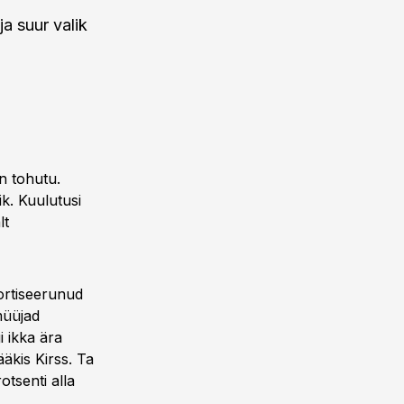
a suur valik
n tohutu.
ik. Kuulutusi
lt
ortiseerunud
müüjad
i ikka ära
ääkis Kirss. Ta
otsenti alla