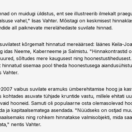
nad on muidugi üldistus, ent see illustreerib ilmekalt praeg
alsuse vahel," lisas Vahter. Mõistagi on keskmisest hinnaklas
ide all paiknevate merelähedaste suvilate hinnad.
suvilatest kõrgemalt hinnatud mereäärsed: läänes Keila-Joa
g idas Neeme, Kaberneeme ja Salmistu. "Hinnakontrastid o
suured, sõltudes mere kaugusest ning hoonestustihedusest
 hinnatud sisemaa pool tiheda hoonestusega aiandusühist
s Vahter.
-2007 vaibus suvilate eramuks ümberehitamise hoog ja kas
 kohtades asuvate tühjade kruntide vastu, millele ehitati uu
ivaid hooneid. Samuti oli populaarne osta olemasolevad ho
a ja kapitaalsematega asendada. "Nüüdseks on ostjad mu
naalsemaks ning rohkem hinnatakse valmisobjekti, mida sa
a," nentis Vahter.