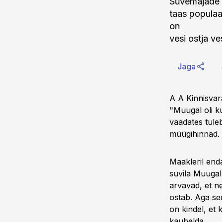
Suvemajade 
taas populaa
on
vesi ostja ve
Jaga
A A Kinnisvar
"Muugal oli ku
vaadates tuleb
müügihinnad. 
Maakleril end
suvila Muugal
arvavad, et n
ostab. Aga sed
on kindel, et 
kaubelda.