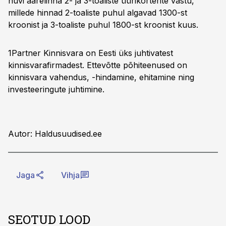
huvi äärelinna 2- ja 3-toaliste üürikorterite vastu,
millede hinnad 2-toaliste puhul algavad 1300-st
kroonist ja 3-toaliste puhul 1800-st kroonist kuus.
1Partner Kinnisvara on Eesti üks juhtivatest
kinnisvarafirmadest. Ettevõtte põhiteenused on
kinnisvara vahendus, -hindamine, ehitamine ning
investeeringute juhtimine.
Autor: Haldusuudised.ee
Jaga
Vihja
SEOTUD LOOD