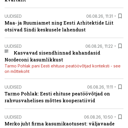
UUDISED
06.08.26, 11:31
Maa- ja Ruumiamet ning Eesti Arhitektide Liit
otsivad Sindi keskusele lahendust
UUDISED
06.08.26, 11:22
Kasvavad sisendhinnad kahandasid
Nordeconi kasumlikkust
Tarmo Pohlak pani Eesti ehituse peatöövõtjad konteksti - see
on mõttekoht
UUDISED
06.08.26, 11:11
Tarmo Pohlak: Eesti ehituse peatöövõtjad on
rahvusvahelises mõttes kooperatiivid
UUDISED
06.08.26, 10:50
Merko juht firma kasumikaotusest: väljavaade