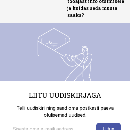
tööajast info otsimisele
ja kuidas seda muuta
saaks?
LIITU UUDISKIRJAGA
Telli uudiskiri ning saad oma postkasti päeva
olulisemad uudised.
Liitun