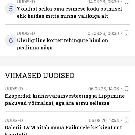
UUDISED
04.08.26, 06:30
5
7 olulist seika oma esimese kodu ostmisel
ehk kuidas mitte minna valikuga alt
UUDISED
05.08.26, 06:30
6
Üleriigiline korteritehingute hind on
pealinna nägu
VIIMASED UUDISED
UUDISED
06.08.26, 14:06
Eksperdid: kinnisvarainvesteering ja flippimine
pakuvad võimalusi, aga ära armu sellesse
UUDISED
06.08.26, 13:54
Galerii: LVM aitab müüa Paikusele kerkivat uut
kvartalit