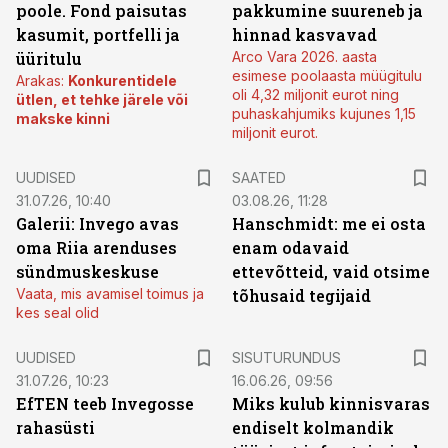
poole. Fond paisutas
pakkumine suureneb ja
kasumit, portfelli ja
hinnad kasvavad
üüritulu
Arco Vara 2026. aasta
esimese poolaasta müügitulu
Arakas:
Konkurentidele
oli 4,32 miljonit eurot ning
ütlen, et tehke järele või
puhaskahjumiks kujunes 1,15
makske kinni
miljonit eurot.
UUDISED
SAATED
31.07.26, 10:40
03.08.26, 11:28
Galerii: Invego avas
Hanschmidt: me ei osta
oma Riia arenduses
enam odavaid
sündmuskeskuse
ettevõtteid, vaid otsime
Vaata, mis avamisel toimus ja
tõhusaid tegijaid
kes seal olid
ST
UUDISED
SISUTURUNDUS
31.07.26, 10:23
16.06.26, 09:56
EfTEN teeb Invegosse
Miks kulub kinnisvaras
rahasüsti
endiselt kolmandik