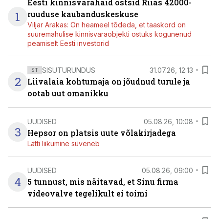
Eesti kinnisvarahaid ostsid Riias 42000-
1
ruuduse kaubanduskeskuse
Viljar Arakas: On heameel tõdeda, et taaskord on
suuremahulise kinnisvaraobjekti ostuks kogunenud
peamiselt Eesti investorid
SISUTURUNDUS
31.07.26, 12:13
ST
2
Liivalaia kohtumaja on jõudnud turule ja
ootab uut omanikku
UUDISED
05.08.26, 10:08
3
Hepsor on platsis uute võlakirjadega
Lätti liikumine süveneb
UUDISED
05.08.26, 09:00
4
5 tunnust, mis näitavad, et Sinu firma
videovalve tegelikult ei toimi