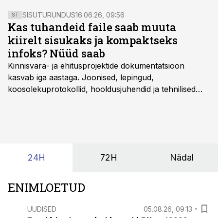
SISUTURUNDUS
16.06.26, 09:56
ST
Kas tuhandeid faile saab muuta
kiirelt sisukaks ja kompaktseks
infoks? Nüüd saab
Kinnisvara- ja ehitusprojektide dokumentatsioon
kasvab iga aastaga. Joonised, lepingud,
koosolekuprotokollid, hooldusjuhendid ja tehnilised
kirjeldused kogunevad erinevatesse süsteemidesse
ning lõpuks on tükk tegu, et üldse aru saada, kus
midagi asub. Ent see kõik saab tehisintellekti abiga olla
kordades lihtsam.
24H
72H
Nädal
ENIMLOETUD
UUDISED
05.08.26, 09:13