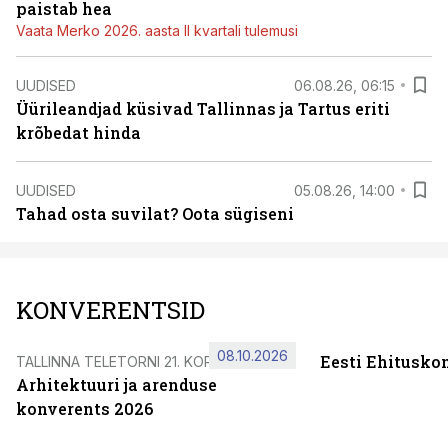
paistab hea
Vaata Merko 2026. aasta II kvartali tulemusi
UUDISED
06.08.26, 06:15
Üürileandjad küsivad Tallinnas ja Tartus eriti
krõbedat hinda
UUDISED
05.08.26, 14:00
Tahad osta suvilat? Oota sügiseni
KONVERENTSID
08.10.2026
Eesti Ehitusko
TALLINNA TELETORNI 21. KORRUSEL
Arhitektuuri ja arenduse
konverents 2026