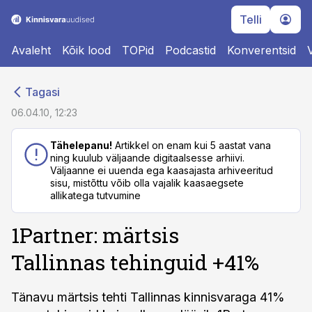
Telli
Avaleht
Kõik lood
TOPid
Podcastid
Konverentsid
cebook
cebook
Tagasi
Twitter)
Twitter)
06.04.10, 12:23
kedIn
kedIn
Tähelepanu!
Artikkel on enam kui 5 aastat vana
ning kuulub väljaande digitaalsesse arhiivi.
ail
ail
Väljaanne ei uuenda ega kaasajasta arhiveeritud
sisu, mistõttu võib olla vajalik kaasaegsete
k
k
allikatega tutvumine
1Partner: märtsis
Tallinnas tehinguid +41%
Tänavu märtsis tehti Tallinnas kinnisvaraga 41%