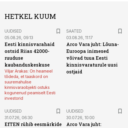
HETKEL KUUM
UUDISED
SAATED
05.08.26, 09:13
03.08.26, 11:17
Eesti kinnisvarahaid
Arco Vara juht: Lõuna-
ostsid Riias 42000-
Euroopa inimesed
ruuduse
võivad tuua Eesti
kaubanduskeskuse
kinnisvaraturule uusi
Viljar Arakas: On heameel
ostjaid
tõdeda, et taaskord on
suuremahulise
kinnisvaraobjekti ostuks
kogunenud peamiselt Eesti
investorid
UUDISED
UUDISED
31.07.26, 06:30
30.07.26, 10:00
EfTEN rühib eesmärkide
Arco Vara juht: