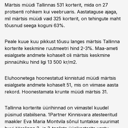
Märtsis müüdi Tallinnas 531 korterit, mida on 27
protsenti rohkem kui veebruaris. Aastataguse ajaga,
mil märtsis müüdi vaid 325 korterit, on tehingute maht
tõusnud seega koguni 63%.
Peale kuue kuu pikkust tõusu langes märtsis Tallinna
korterite keskmine ruutmeetri hind 2-3%. Maa-ameti
esialgsete andmete kohaselt oli märtsis keskmine
pinnaühiku hind ligi 13 500 kr/m2.
Eluhoonetega hoonestatud kinnistuid müüdi märtsis
esialgsete andmete kohaselt 51, mis on viimase aasta
rekord. Hoonestamata krunte müüdi märtsis 31.
Tallinna korterite üürihinnad on viimastel kuudel
püsinud stabiilsena. 1Partner Kinnisvara atesteeritud
maakler Eva Maria Montvila sõnul tuntakse suurimat