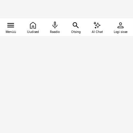
Menüü
Uudised
Raadio
Otsing
AI Chat
Logi sisse
Vana-Lõuna 39/1, 19094 Tallinn
(+372) 667 0111
kinnisvarauudised@kinnisvarauudised.ee
Telli
Reklaam
Firmast
Sisu kasutamisõigused
Ajakirjaniku
eetikakoodeks
Üldtingimused
Privaatsustingimused