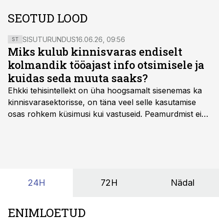
SEOTUD LOOD
SISUTURUNDUS
16.06.26, 09:56
ST
Miks kulub kinnisvaras endiselt
kolmandik tööajast info otsimisele ja
kuidas seda muuta saaks?
Ehkki tehisintellekt on üha hoogsamalt sisenemas ka
kinnisvarasektorisse, on täna veel selle kasutamise
osas rohkem küsimusi kui vastuseid. Peamurdmist ei
tekita niivõrd see, millist AI-lahendust kasutada, vaid
kas ettevõtte andmed on üldse sellisel kujul olemas, et
tehisintellekt neist midagi mõistlikku välja lugeda
suudaks.
24H
72H
Nädal
ENIMLOETUD