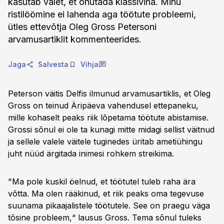
kasutab valet, et õhutada klassiviha. Minu
ristilöömine ei lahenda aga töötute probleemi,
ütles ettevõtja Oleg Gross Petersoni
arvamusartiklit kommenteerides.
Jaga
Salvesta
Vihja
Peterson väitis Delfis ilmunud arvamusartiklis, et Oleg
Gross on teinud Äripäeva vahendusel ettepaneku,
mille kohaselt peaks riik lõpetama töötute abistamise.
Grossi sõnul ei ole ta kunagi mitte midagi sellist väitnud
ja sellele valele väitele tuginedes üritab ametiühingu
juht nüüd ärgitada inimesi rohkem streikima.
"Ma pole kuskil öelnud, et töötutel tuleb raha ära
võtta. Ma olen rääkinud, et riik peaks oma tegevuse
suunama pikaajalistele töötutele. See on praegu väga
tõsine probleem,“ lausus Gross. Tema sõnul tuleks