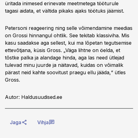
üritada inimesed erinevate meetmetega tööturule
tagasi aidata, et vältida pikaks ajaks töötuks jäämist.
Petersoni reageering ning selle võimendamine meedias
on Grossi hinnangul ohtlik. See tekitab klassiviha. Mis
kasu saadakse aga sellest, kui ma lõpetan tegutsemise
ettevõtjana, küsis Gross. „Väga lihtne on öelda, et
tõstke palka ja alandage hinda, aga las need ütlejad
tulevad minu juurde ja näitavad, kuidas on võimalik
pärast neid kahte soovitust praegu ellu jääda,“ ütles
Gross.
Autor: Haldusuudised.ee
Jaga
Vihja