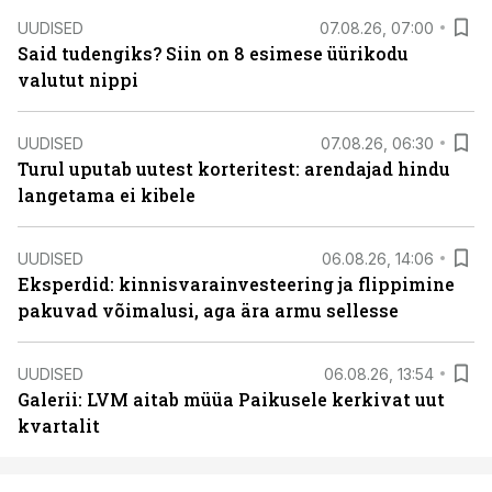
UUDISED
07.08.26, 07:00
Said tudengiks? Siin on 8 esimese üürikodu
valutut nippi
UUDISED
07.08.26, 06:30
Turul uputab uutest korteritest: arendajad hindu
langetama ei kibele
UUDISED
06.08.26, 14:06
Eksperdid: kinnisvarainvesteering ja flippimine
pakuvad võimalusi, aga ära armu sellesse
UUDISED
06.08.26, 13:54
Galerii: LVM aitab müüa Paikusele kerkivat uut
kvartalit