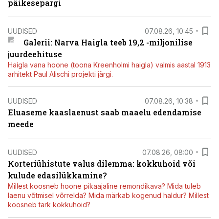
päikesepargi
UUDISED
07.08.26, 10:45
Galerii: Narva Haigla teeb 19,2 -miljonilise
juurdeehituse
Haigla vana hoone (toona Kreenholmi haigla) valmis aastal 1913
arhitekt Paul Alischi projekti järgi.
UUDISED
07.08.26, 10:38
Eluaseme kaaslaenust saab maaelu edendamise
meede
UUDISED
07.08.26, 08:00
Korteriühistute valus dilemma: kokkuhoid või
kulude edasilükkamine?
Millest koosneb hoone pikaajaline remondikava? Mida tuleb
laenu võtmisel võrrelda? Mida märkab kogenud haldur? Millest
koosneb tark kokkuhoid?