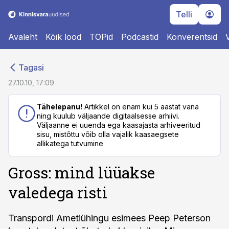
Telli
Avaleht
Kõik lood
TOPid
Podcastid
Konverentsid
cebook
cebook
Tagasi
Twitter)
Twitter)
27.10.10, 17:09
kedIn
kedIn
Tähelepanu!
Artikkel on enam kui 5 aastat vana
ning kuulub väljaande digitaalsesse arhiivi.
ail
ail
Väljaanne ei uuenda ega kaasajasta arhiveeritud
sisu, mistõttu võib olla vajalik kaasaegsete
k
k
allikatega tutvumine
Gross: mind lüüakse
valedega risti
Transpordi Ametiühingu esimees Peep Peterson