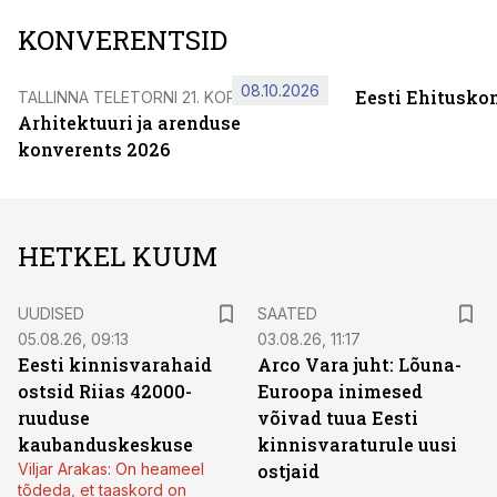
KONVERENTSID
08.10.2026
Eesti Ehitusko
TALLINNA TELETORNI 21. KORRUSEL
Arhitektuuri ja arenduse
konverents 2026
HETKEL KUUM
UUDISED
SAATED
05.08.26, 09:13
03.08.26, 11:17
Eesti kinnisvarahaid
Arco Vara juht: Lõuna-
ostsid Riias 42000-
Euroopa inimesed
ruuduse
võivad tuua Eesti
kaubanduskeskuse
kinnisvaraturule uusi
Viljar Arakas: On heameel
ostjaid
tõdeda, et taaskord on