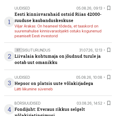
UUDISED
05.08.26, 09:13
Eesti kinnisvarahaid ostsid Riias 42000-
1
ruuduse kaubanduskeskuse
Viljar Arakas: On heameel tõdeda, et taaskord on
suuremahulise kinnisvaraobjekti ostuks kogunenud
peamiselt Eesti investorid
SISUTURUNDUS
31.07.26, 12:13
ST
2
Liivalaia kohtumaja on jõudnud turule ja
ootab uut omanikku
UUDISED
05.08.26, 10:08
3
Hepsor on platsis uute võlakirjadega
Lätti liikumine süveneb
BÖRSIUUDISED
03.08.26, 14:52
4
Fondijuht: Everaus rikkus selgelt
võlakirjatingimusi