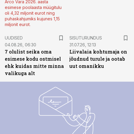
Arco Vara 2026. aasta
esimese poolaasta müügitulu
oli 4,32 miljonit eurot ning
puhaskahjumiks kujunes 1,15
miljonit eurot.
ST
UUDISED
SISUTURUNDUS
04.08.26, 06:30
31.07.26, 12:13
7 olulist seika oma
Liivalaia kohtumaja on
esimese kodu ostmisel
jõudnud turule ja ootab
ehk kuidas mitte minna
uut omanikku
valikuga alt