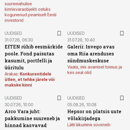
suuremahulise
kinnisvaraobjekti ostuks
kogunenud peamiselt Eesti
investorid
UUDISED
UUDISED
31.07.26, 06:30
31.07.26, 10:40
EfTEN rühib eesmärkide
Galerii: Invego avas
poole. Fond paisutas
oma Riia arenduses
kasumit, portfelli ja
sündmuskeskuse
üüritulu
Vaata, mis avamisel toimus ja
kes seal olid
Arakas:
Konkurentidele
ütlen, et tehke järele või
makske kinni
UUDISED
UUDISED
30.07.26, 10:00
05.08.26, 10:08
Arco Vara juht:
Hepsor on platsis uute
pakkumine suureneb ja
võlakirjadega
hinnad kasvavad
Lätti liikumine süveneb