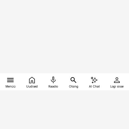
Menüü
Uudised
Raadio
Otsing
AI Chat
Logi sisse
Vana-Lõuna 39/1, 19094 Tallinn
(+372) 667 0111