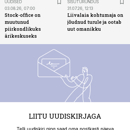
UUDISED
SISUTURUNDUS
03.08.26, 07:00
31.07.26, 12:13
Stock-office on
Liivalaia kohtumaja on
muutunud
jõudnud turule ja ootab
piirkondlikuks
uut omanikku
ärikeskuseks
LIITU UUDISKIRJAGA
Telli uudiskiri ning saad oma postkasti päeva