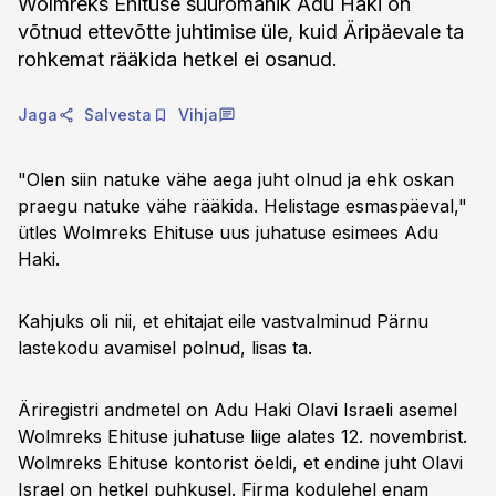
Wolmreks Ehituse suuromanik Adu Haki on
võtnud ettevõtte juhtimise üle, kuid Äripäevale ta
rohkemat rääkida hetkel ei osanud.
Jaga
Salvesta
Vihja
"Olen siin natuke vähe aega juht olnud ja ehk oskan
praegu natuke vähe rääkida. Helistage esmaspäeval,"
ütles Wolmreks Ehituse uus juhatuse esimees Adu
Haki.
Kahjuks oli nii, et ehitajat eile vastvalminud Pärnu
lastekodu avamisel polnud, lisas ta.
Äriregistri andmetel on Adu Haki Olavi Israeli asemel
Wolmreks Ehituse juhatuse liige alates 12. novembrist.
Wolmreks Ehituse kontorist öeldi, et endine juht Olavi
Israel on hetkel puhkusel. Firma kodulehel enam