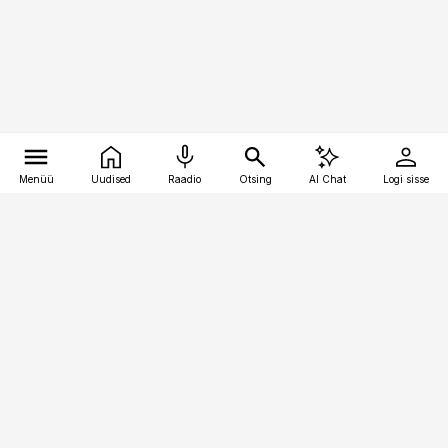
Menüü
Uudised
Raadio
Otsing
AI Chat
Logi sisse
Vana-Lõuna 39/1, 19094 Tallinn
(+372) 667 0111
kinnisvarauudised@kinnisvarauudised.ee
Telli
Reklaam
Firmast