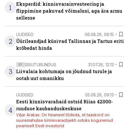
Eksperdid: kinnisvarainvesteering ja
1
flippimine pakuvad võimalusi, aga ära armu
sellesse
UUDISED
06.08.26, 06:15
2
Üürileandjad küsivad Tallinnas ja Tartus eriti
krõbedat hinda
SISUTURUNDUS
31.07.26, 12:13
ST
3
Liivalaia kohtumaja on jõudnud turule ja
ootab uut omanikku
UUDISED
05.08.26, 09:13
Eesti kinnisvarahaid ostsid Riias 42000-
4
ruuduse kaubanduskeskuse
Viljar Arakas: On heameel tõdeda, et taaskord on
suuremahulise kinnisvaraobjekti ostuks kogunenud
peamiselt Eesti investorid