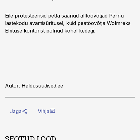
Eile protesteerisid petta saanud alltöövõtjad Pärnu
lastekodu avamisüritusel, kuid peatöövõtja Wolmreks
Ehituse kontorist polnud kohal kedagi.
Autor: Haldusuudised.ee
Jaga
Vihja
SEOTUD LOOD