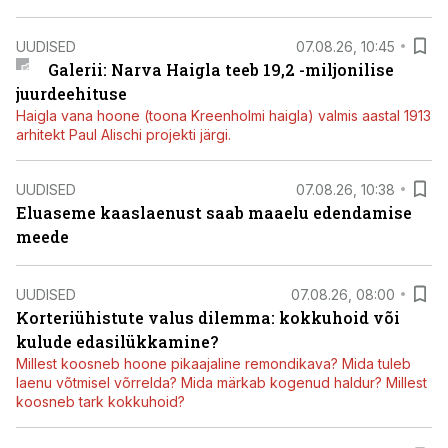
UUDISED
07.08.26, 10:45
Galerii: Narva Haigla teeb 19,2 -miljonilise
juurdeehituse
Haigla vana hoone (toona Kreenholmi haigla) valmis aastal 1913
arhitekt Paul Alischi projekti järgi.
UUDISED
07.08.26, 10:38
Eluaseme kaaslaenust saab maaelu edendamise
meede
UUDISED
07.08.26, 08:00
Korteriühistute valus dilemma: kokkuhoid või
kulude edasilükkamine?
Millest koosneb hoone pikaajaline remondikava? Mida tuleb
laenu võtmisel võrrelda? Mida märkab kogenud haldur? Millest
koosneb tark kokkuhoid?