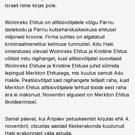
Israeli nime kirjas pole.
Wolmreks Ehitus on alltöövõtjatele võlgu Pärnu
lastekodu ja Pärnu kutsehariduskeskuse ehitusel
miljoneid kroone. Firma suhtes on algatatud
kriminaalmenetlus kelmuse tunnustel. Adu Haki
omanduses olevad Wolmreks Ehitus ja Kristiine Ehitus
võitsid mitu riigihanget, kuid alltöövõtjatel soovitasid
Wolmreks Ehituse ja Kristiine Ehituse juhid sõlmida
lepingud Merkton Ehitusega, mis kuulus samuti Adu
Hakile. Peatöövõtjad said riigihangete tellijalt raha, kuid
Merkton Ehitus alltöövõtjatele tehtud tööde eest raha
ära ei maksnud. Novembri algusest on Merkton Ehitus
likvideerimisel.
Samal päeval, kui Äripäev petuskeemist kirjutas ehk 4.
novembril, otsustas aastaid Keskerakonda kuulunud
Haki erakonnast välja astuda.