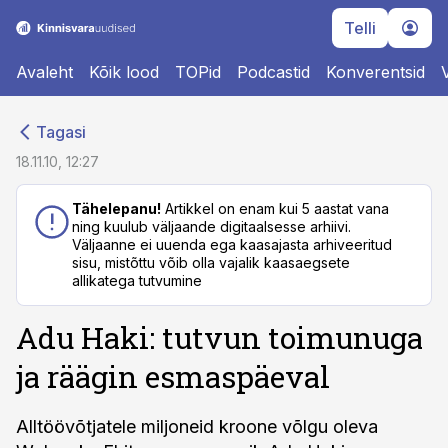
Telli
Avaleht
Kõik lood
TOPid
Podcastid
Konverentsid
cebook
cebook
Tagasi
Twitter)
Twitter)
18.11.10, 12:27
kedIn
kedIn
Tähelepanu!
Artikkel on enam kui 5 aastat vana
ning kuulub väljaande digitaalsesse arhiivi.
ail
ail
Väljaanne ei uuenda ega kaasajasta arhiveeritud
sisu, mistõttu võib olla vajalik kaasaegsete
k
k
allikatega tutvumine
Adu Haki: tutvun toimunuga
ja räägin esmaspäeval
Alltöövõtjatele miljoneid kroone võlgu oleva