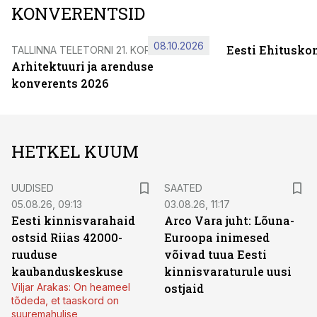
KONVERENTSID
08.10.2026
Eesti Ehitusko
TALLINNA TELETORNI 21. KORRUSEL
Arhitektuuri ja arenduse
konverents 2026
HETKEL KUUM
UUDISED
SAATED
05.08.26, 09:13
03.08.26, 11:17
Eesti kinnisvarahaid
Arco Vara juht: Lõuna-
ostsid Riias 42000-
Euroopa inimesed
ruuduse
võivad tuua Eesti
kaubanduskeskuse
kinnisvaraturule uusi
Viljar Arakas: On heameel
ostjaid
tõdeda, et taaskord on
suuremahulise