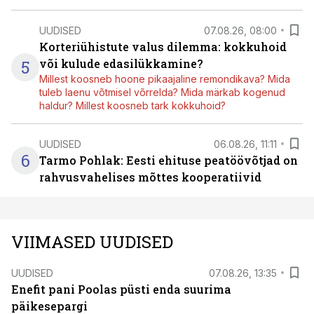
UUDISED
07.08.26, 08:00
Korteriühistute valus dilemma: kokkuhoid
5
või kulude edasilükkamine?
Millest koosneb hoone pikaajaline remondikava? Mida
tuleb laenu võtmisel võrrelda? Mida märkab kogenud
haldur? Millest koosneb tark kokkuhoid?
UUDISED
06.08.26, 11:11
6
Tarmo Pohlak: Eesti ehituse peatöövõtjad on
rahvusvahelises mõttes kooperatiivid
VIIMASED UUDISED
UUDISED
07.08.26, 13:35
Enefit pani Poolas püsti enda suurima
päikesepargi