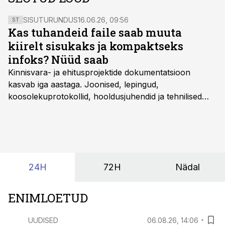
SISUTURUNDUS
16.06.26, 09:56
ST
Kas tuhandeid faile saab muuta
kiirelt sisukaks ja kompaktseks
infoks? Nüüd saab
Kinnisvara- ja ehitusprojektide dokumentatsioon
kasvab iga aastaga. Joonised, lepingud,
koosolekuprotokollid, hooldusjuhendid ja tehnilised
kirjeldused kogunevad erinevatesse süsteemidesse
ning lõpuks on tükk tegu, et üldse aru saada, kus
midagi asub. Ent see kõik saab tehisintellekti abiga olla
kordades lihtsam.
24H
72H
Nädal
ENIMLOETUD
UUDISED
06.08.26, 14:06