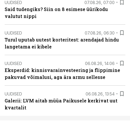
UUDISED
07.08.26, 07:00
Said tudengiks? Siin on 8 esimese üürikodu
valutut nippi
UUDISED
07.08.26, 06:30
Turul uputab uutest korteritest: arendajad hindu
langetama ei kibele
UUDISED
06.08.26, 14:06
Eksperdid: kinnisvarainvesteering ja flippimine
pakuvad võimalusi, aga ära armu sellesse
UUDISED
06.08.26, 13:54
Galerii: LVM aitab müüa Paikusele kerkivat uut
kvartalit