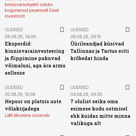
kinnisvaraobjekti ostuks
kogunenud peamiselt Eesti
investorid
UUDISED
UUDISED
06.08.26, 14:06
06.08.26, 06:15
Eksperdid:
Üürileandjad küsivad
kinnisvarainvesteering
Tallinnas ja Tartus eriti
ja flippimine pakuvad
krõbedat hinda
võimalusi, aga ära armu
sellesse
UUDISED
UUDISED
05.08.26, 10:08
04.08.26, 06:30
Hepsor on platsis uute
7 olulist seika oma
võlakirjadega
esimese kodu ostmisel
Lätti liikumine süveneb
ehk kuidas mitte minna
valikuga alt
ST