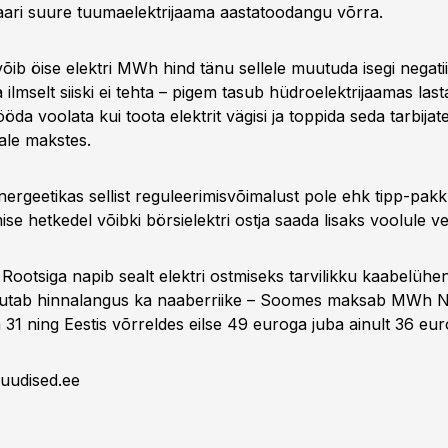
aari suure tuumaelektrijaama aastatoodangu võrra.
 võib öise elektri MWh hind tänu sellele muutuda isegi negati
 ilmselt siiski ei tehta – pigem tasub hüdroelektrijaamas lasta
ööda voolata kui toota elektrit vägisi ja toppida seda tarbijat
ale makstes.
ergeetikas sellist reguleerimisvõimalust pole ehk tipp-pak
ise hetkedel võibki börsielektri ostja saada lisaks voolule v
 Rootsiga napib sealt elektri ostmiseks tarvilikku kaabelüh
jutab hinnalangus ka naaberriike – Soomes maksab MWh N
31 ning Eestis võrreldes eilse 49 euroga juba ainult 36 eur
uudised.ee