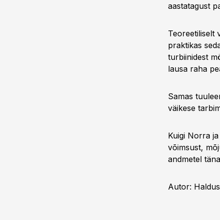
aastatagust p
Teoreetiliselt
praktikas seda
turbiinidest m
lausa raha pe
Samas tuuleen
väikese tarbim
Kuigi Norra ja
võimsust, mõ
andmetel täna 
Autor: Haldus