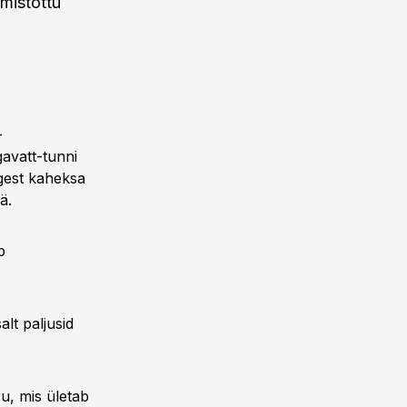
 mistõttu
–
avatt-tunni
gest kaheksa
ä.
b
alt paljusid
u, mis ületab