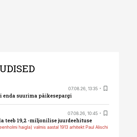
UDISED
07.08.26, 13:35
ti enda suurima päikesepargi
07.08.26, 10:45
a teeb 19,2 -miljonilise juurdeehituse
nholmi haigla) valmis aastal 1913 arhitekt Paul Alischi