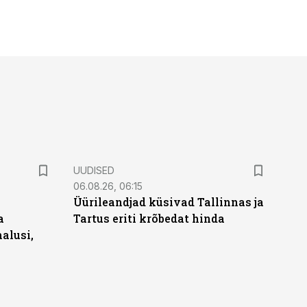
UUDISED
06.08.26, 06:15
Üürileandjad küsivad Tallinnas ja
a
Tartus eriti krõbedat hinda
alusi,