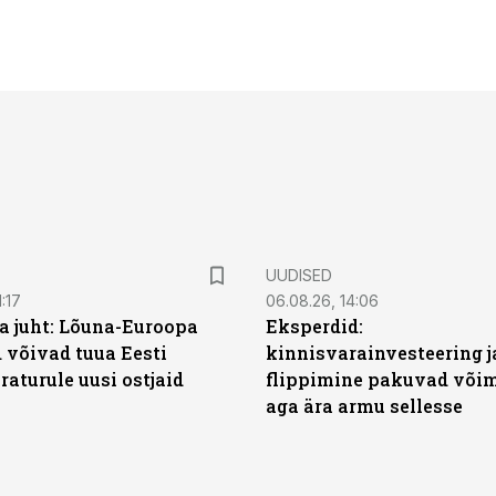
UUDISED
:17
06.08.26, 14:06
a juht: Lõuna-Euroopa
Eksperdid:
 võivad tuua Eesti
kinnisvarainvesteering j
aturule uusi ostjaid
flippimine pakuvad võim
aga ära armu sellesse