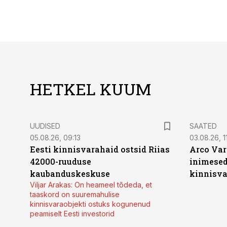
HETKEL KUUM
UUDISED
SAATED
05.08.26, 09:13
03.08.26, 11
Eesti kinnisvarahaid ostsid Riias
Arco Var
42000-ruuduse
inimesed
kaubanduskeskuse
kinnisvar
Viljar Arakas: On heameel tõdeda, et
taaskord on suuremahulise
kinnisvaraobjekti ostuks kogunenud
peamiselt Eesti investorid