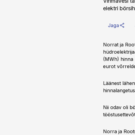
Vihmavesi tä
elektri börs
Jaga
Norrat ja Root
hüdroelektrij
(MWh) hinna n
eurot võrreld
Läänest lähen
hinnalangetusr
Nii odav oli b
tööstusettevõt
Norra ja Root