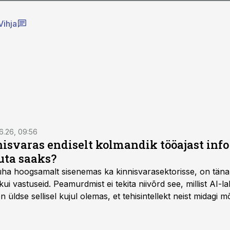
Vihja
6.26, 09:56
isvaras endiselt kolmandik tööajast info 
uta saaks?
 üha hoogsamalt sisenemas ka kinnisvarasektorisse, on täna
i vastuseid. Peamurdmist ei tekita niivõrd see, millist AI-l
üldse sellisel kujul olemas, et tehisintellekt neist midagi mõ