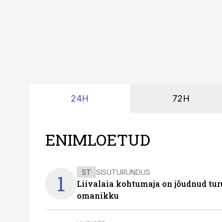
24H
72H
ENIMLOETUD
ST
SISUTURUNDUS
1
Liivalaia kohtumaja on jõudnud turu
omanikku