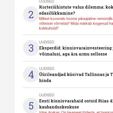
UUDISED
Korteriühistute valus dilemma: ko
2
edasilükkamine?
Millest koosneb hoone pikaajaline remondik
võtmisel võrrelda? Mida märkab kogenud hal
kokkuhoid?
UUDISED
3
Eksperdid: kinnisvarainvesteering
võimalusi, aga ära armu sellesse
UUDISED
4
Üürileandjad küsivad Tallinnas ja T
hinda
UUDISED
Eesti kinnisvarahaid ostsid Riias 
5
kaubanduskeskuse
Viljar Arakas: On heameel tõdeda, et taasko