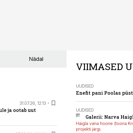
Nädal
VIIMASED U
UUDISED
Enefit pani Poolas püs
31.07.26, 12:13
le ja ootab uut
UUDISED
Galerii: Narva Haigl
Haigla vana hoone (toona Kree
projekti järgi.