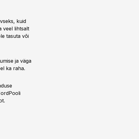
ivseks, kuid
 veel lihtsalt
ele tasuta või
kumise ja väga
eel ka raha.
enduse
ordPooli
ot.