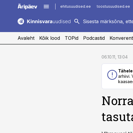
ehitusuudised.ee
toostusuudised.ee
kaubandus.ee
imelineajalugu.ee
logistikauudised.ee
imelineteadus.ee
Avaleht
Kõik lood
TOPid
Podcastid
Konverent
cebook
cebook
06.10.11, 13:04
Twitter)
Twitter)
Tähele
kedIn
kedIn
arhiivi
kaasaeg
ail
ail
Norra
k
k
tasut