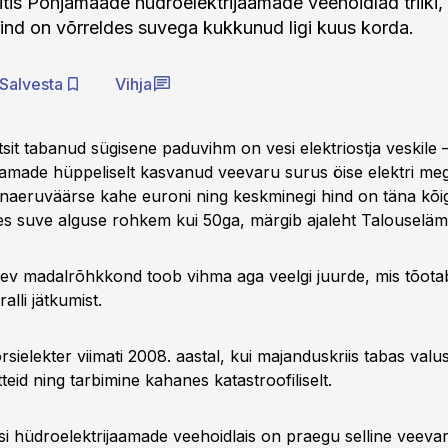
itis Põhjamaade hüdroelektrijaamade veehoidlad triiki,
ihind on võrreldes suvega kukkunud ligi kuus korda.
Salvesta
Vihja
sit tabanud sügisene paduvihm on vesi elektriostja veskile 
aamade hüppeliselt kasvanud veevaru surus öise elektri meg
aeruväärse kahe euroni ning keskminegi hind on täna kõi
es suve alguse rohkem kui 50ga, märgib ajaleht Talouseläm
ev madalrõhkkond toob vihma aga veelgi juurde, mis tõota
alli jätkumist.
örsielekter viimati 2008. aastal, kui majanduskriis tabas valus
teid ning tarbimine kahanes katastroofiliselt.
si hüdroelektrijaamade veehoidlais on praegu selline veevar