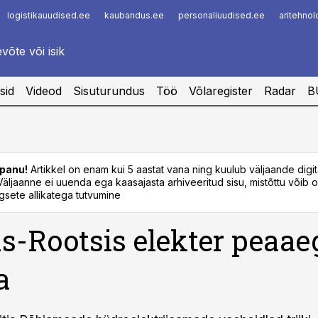
logistikauudised.ee
kaubandus.ee
personaliuudised.ee
aritehno
Infopank
Radar
sid
Videod
Sisuturundus
Töö
Võlaregister
Radar
B
panu!
Artikkel on enam kui 5 aastat vana ning kuulub väljaande digi
. Väljaanne ei uuenda ega kaasajasta arhiveeritud sisu, mistõttu võib ol
sete allikatega tutvumine
s-Rootsis elekter peaae
a