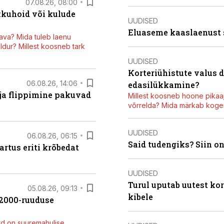
07.08.26, 08:00
kkuhoid või kulude
UUDISED
Eluaseme kaaslaenust
ava? Mida tuleb laenu
dur? Millest koosneb tark
UUDISED
Korteriühistute valus 
06.08.26, 14:06
edasilükkamine?
 ja flippimine pakuvad
Millest koosneb hoone pikaaj
võrrelda? Mida märkab kogen
UUDISED
06.08.26, 06:15
Said tudengiks? Siin o
artus eriti krõbedat
UUDISED
Turul uputab uutest kor
05.08.26, 09:13
kibele
42000-ruuduse
rd on suuremahulise