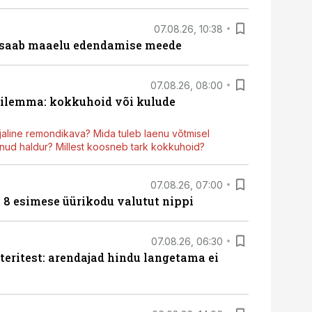
07.08.26, 10:38
 saab maaelu edendamise meede
07.08.26, 08:00
dilemma: kokkuhoid või kulude
aline remondikava? Mida tuleb laenu võtmisel
ud haldur? Millest koosneb tark kokkuhoid?
07.08.26, 07:00
n 8 esimese üürikodu valutut nippi
07.08.26, 06:30
teritest: arendajad hindu langetama ei