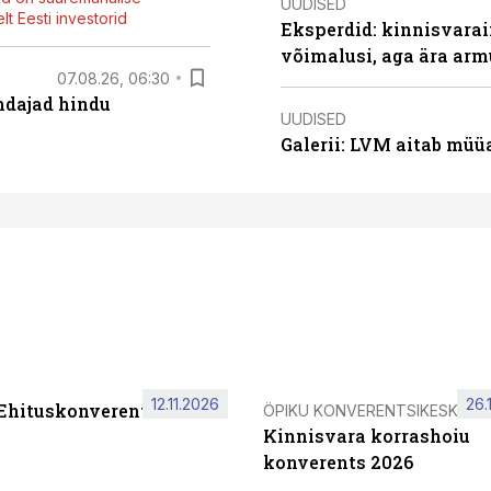
UUDISED
t Eesti investorid
Eksperdid: kinnisvarai
võimalusi, aga ära arm
07.08.26, 06:30
endajad hindu
UUDISED
Galerii: LVM aitab müü
12.11.2026
26.
 Ehituskonverents 2026
ÖPIKU KONVERENTSIKESKUS
Kinnisvara korrashoiu
konverents 2026