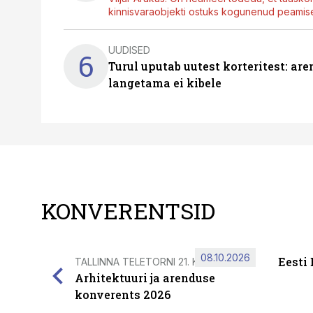
kinnisvaraobjekti ostuks kogunenud peamisel
UUDISED
6
Turul uputab uutest korteritest: ar
langetama ei kibele
KONVERENTSID
08.10.2026
Eesti
TALLINNA TELETORNI 21. KORRUSEL
Arhitektuuri ja arenduse
konverents 2026