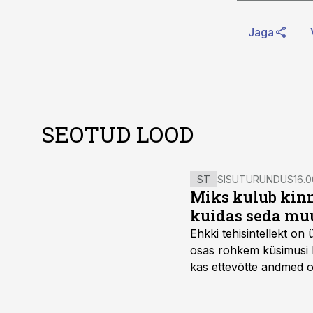
Jaga
SEOTUD LOOD
ST
SISUTURUNDUS
16.0
Miks kulub kinn
kuidas seda mu
Ehkki tehisintellekt on
osas rohkem küsimusi ku
kas ettevõtte andmed on 
suudaks.