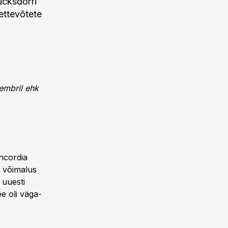
ucksdorfi
ettevõtete
embril ehk
oncordia
s võimalus
 uuesti
ee oli väga-