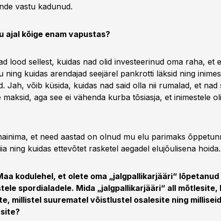
nde vastu kadunud.
u ajal kõige enam vapustas?
d lood sellest, kuidas nad olid investeerinud oma raha, et 
 ning kuidas arendajad seejärel pankrotti läksid ning inim
id. Jah, võib küsida, kuidas nad said olla nii rumalad, et nad s
maksid, aga see ei vähenda kurba tõsiasja, et inimestele ol
mainima, et need aastad on olnud mu elu parimaks õppetunn
iia ning kuidas ettevõtet rasketel aegadel elujõulisena hoida.
aa kodulehel, et olete oma „jalgpallikarjääri“ lõpetanud
tele spordialadele. Mida „jalgpallikarjääri“ all mõtlesite, 
, millistel suurematel võistlustel osalesite ning milliseid 
site?