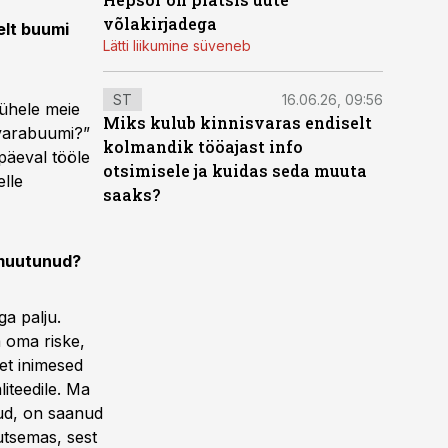
võlakirjadega
elt buumi
Lätti liikumine süveneb
ST
16.06.26, 09:56
 ühele meie
Miks kulub kinnisvaras endiselt
svarabuumi?”
kolmandik tööajast info
upäeval tööle
otsimisele ja kuidas seda muuta
elle
saaks?
 muutunud?
ga palju.
 oma riske,
et inimesed
iteedile. Ma
tud, on saanud
utsemas, sest