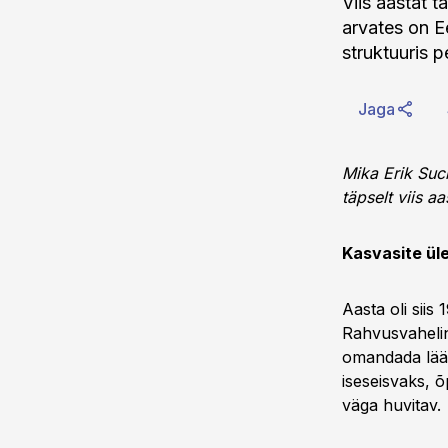
Viis aastat 
arvates on E
struktuuris 
Jaga
Mika Erik Suc
täpselt viis aa
Kasvasite ül
Aasta oli siis
Rahvusvahelin
omandada lääne
iseseisvaks, õ
väga huvitav.