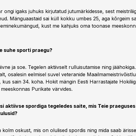
är ongi igaks juhuks kirjutatud jutumärkidesse, sest meistrili
ud. Mänguaastaid sai küll kokku umbes 25, aga kõrgeim sa
a üleminekumängud, kust me kahjuks oma toonase meeskonna
ie suhe sporti praegu?
ivne ja soe. Tegelen aktiivselt rulluisutamise ning jäähokig
alt, osalesin eelmisel suvel veteranide Maailmameistrivõistlu
 kus sain 34. koha. Hokit mängin Eesti Harrastajate Hokilii
 meeskonnas Purikate värvides.
usi aktiivse spordiga tegeledes saite, mis Teie praeguses
ulusid?
 kolm oskust, mis on olulised spordis ning mida saab ärisse