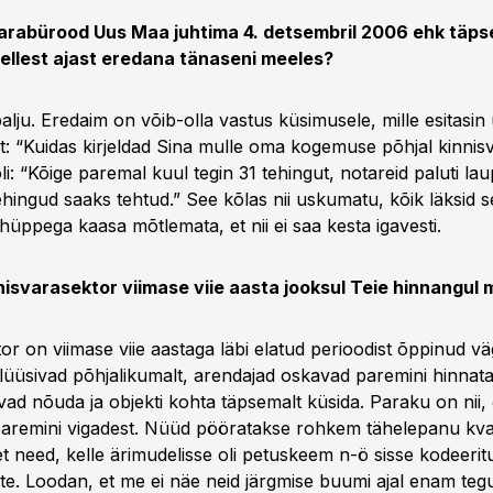
varabürood Uus Maa juhtima 4. detsembril 2006 ehk täps
 sellest ajast eredana tänaseni meeles?
alju. Eredaim on võib-olla vastus küsimusele, mille esitasin
st: “Kuidas kirjeldad Sina mulle oma kogemuse põhjal kinni
i: “Kõige paremal kuul tegin 31 tehingut, notareid paluti la
tehingud saaks tehtud.” See kõlas nii uskumatu, kõik läksid s
a hüppega kaasa mõtlemata, et nii ei saa kesta igavesti.
nisvarasektor viimase viie aasta jooksul Teie hinnangul
or on viimase viie aastaga läbi elatud perioodist õppinud vä
lüüsivad põhjalikumalt, arendajad oskavad paremini hinnata
ad nõuda ja objekti kohta täpsemalt küsida. Paraku on nii, 
paremini vigadest. Nüüd pööratakse rohkem tähelepanu kval
t need, kelle ärimudelisse oli petuskeem n-ö sisse kodeeri
te. Loodan, et me ei näe neid järgmise buumi ajal enam teg