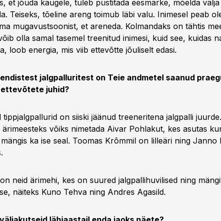
ks, et jõuda kaugele, tuleb püstitada eesmärke, mõelda välj
eda. Teiseks, tõeline areng toimub läbi valu. Inimesel peab o
oma mugavustsoonist, et areneda. Kolmandaks on tähtis m
ib olla samal tasemel treenitud inimesi, kuid see, kuidas 
 loob energia, mis viib ettevõtte jõuliselt edasi.
 endistest jalgpalluritest on Teie andmetel saanud prae
 ettevõtete juhid?
tippjalgpallurid on siiski jäänud treeneritena jalgpalli juurde
st ärimeesteks võiks nimetada Aivar Pohlakut, kes asutas ku
 mängis ka ise seal. Toomas Krõmmil on lilleäri ning Jann
.
on neid ärimehi, kes on suured jalgpallihuvilised ning mäng
se, näiteks Kuno Tehva ning Andres Agasild.
i väljakutseid lähiaastail enda jaoks näete?