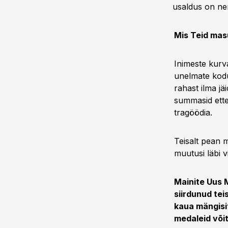
usaldus on ne
Mis Teid mas
Inimeste kurva
unelmate kodu
rahast ilma jä
summasid ette 
tragöödia.
Teisalt pean 
muutusi läbi v
Mainite Uus M
siirdunud teis
kaua mängisite
medaleid võit