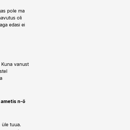
igas pole ma
avutus oli
ga edasi ei
a. Kuna vanust
stel
ga
 ametis n-ö
 üle tuua.