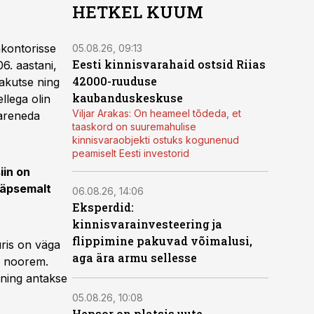
HETKEL KUUM
akontorisse
05.08.26, 09:13
Eesti kinnisvarahaid ostsid Riias
6. aastani,
42000-ruuduse
jakutse ning
kaubanduskeskuse
llega olin
Viljar Arakas: On heameel tõdeda, et
 areneda
taaskord on suuremahulise
kinnisvaraobjekti ostuks kogunenud
peamiselt Eesti investorid
iin on
täpsemalt
06.08.26, 14:06
Eksperdid:
kinnisvarainvesteering ja
flippimine pakuvad võimalusi,
uris on väga
aga ära armu sellesse
on noorem.
 ning antakse
05.08.26, 10:08
Hepsor on platsis uute