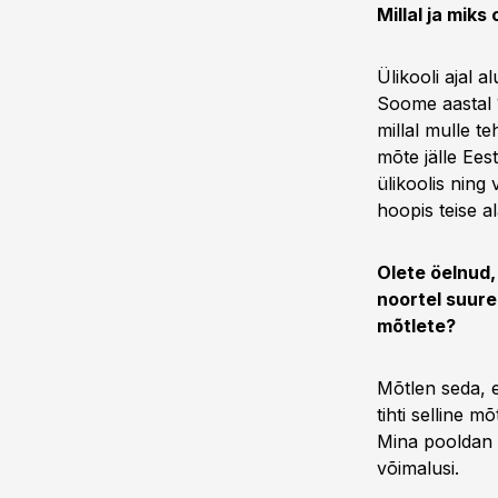
Millal ja miks
Ülikooli ajal 
Soome aastal 1
millal mulle te
mõte jälle Eest
ülikoolis ning
hoopis teise a
Olete öelnud,
noortel suure
mõtlete?
Mõtlen seda, e
tihti selline 
Mina pooldan s
võimalusi.