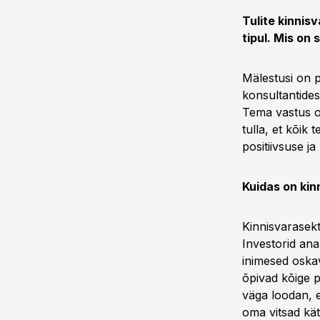
Tulite kinnis
tipul. Mis on
Mälestusi on p
konsultantide
Tema vastus ol
tulla, et kõik 
positiivsuse j
Kuidas on kin
Kinnisvarasekt
Investorid ana
inimesed oskav
õpivad kõige 
väga loodan, e
oma vitsad kät