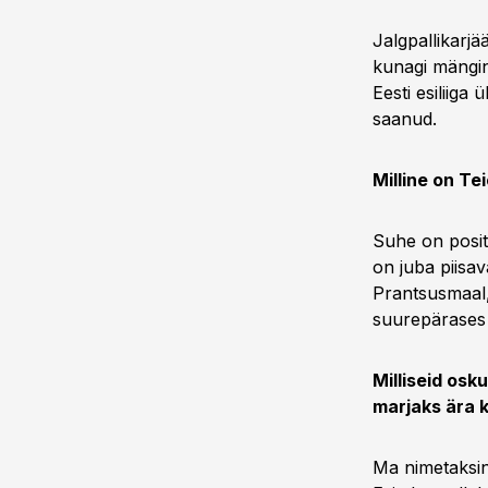
Jalgpallikarjä
kunagi mängin
Eesti esiliig
saanud.
Milline on Te
Suhe on positi
on juba piisav
Prantsusmaal,
suurepärases
Milliseid osk
marjaks ära k
Ma nimetaksin