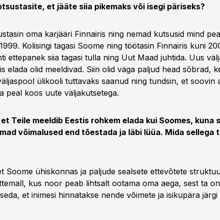
 otsustasite, et jääte siia pikemaks või isegi päriseks?
alustasin oma karjääri Finnairis ning nemad kutsusid mind pe
999. Kolisingi tagasi Soome ning töötasin Finnairis kuni 200
hti ettepanek siia tagasi tulla ning Uut Maad juhtida. Uus väl
is elada olid meeldivad. Siin olid väga paljud head sõbrad, ke
 väljaspool ülikooli tuttavaks saanud ning tundsin, et soovin
la peal koos uute väljakutsetega.
 et Teile meeldib Eestis rohkem elada kui Soomes, kuna s
mad võimalused end tõestada ja läbi lüüa. Mida sellega 
t Soome ühiskonnas ja paljude sealsete ettevõtete struktu
mõttemall, kus noor peab lihtsalt ootama oma aega, sest ta 
eda, et inimesi hinnatakse nende võimete ja isikupära järgi