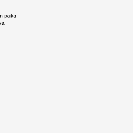
en paika
va.