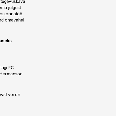
a tegevuskava
lema julgust
eeskonnatöö.
nad omavahel
guseks
.
nagi FC
o Hermanson
ivad või on