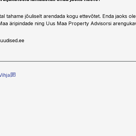
tal tahame jõuliselt arendada kogu ettevõtet. Enda jaoks ol
aa äripindade ning Uus Maa Property Advisorsi arenguka
uudised.ee
Vihja