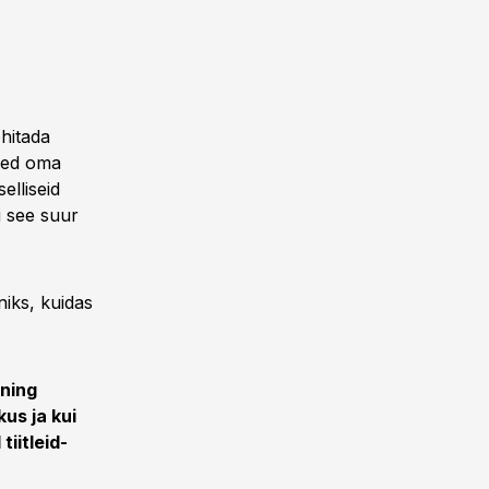
ehitada
esed oma
elliseid
i see suur
iks, kuidas
 ning
kus ja kui
tiitleid-