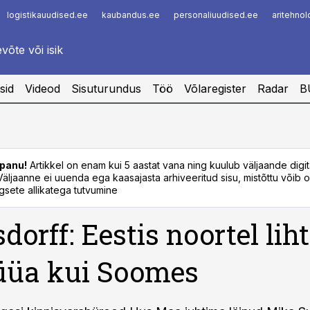
logistikauudised.ee
kaubandus.ee
personaliuudised.ee
aritehno
Infopank
Radar
sid
Videod
Sisuturundus
Töö
Võlaregister
Radar
B
panu!
Artikkel on enam kui 5 aastat vana ning kuulub väljaande digi
. Väljaanne ei uuenda ega kaasajasta arhiveeritud sisu, mistõttu võib ol
sete allikatega tutvumine
dorff: Eestis noortel li
lüüa kui Soomes