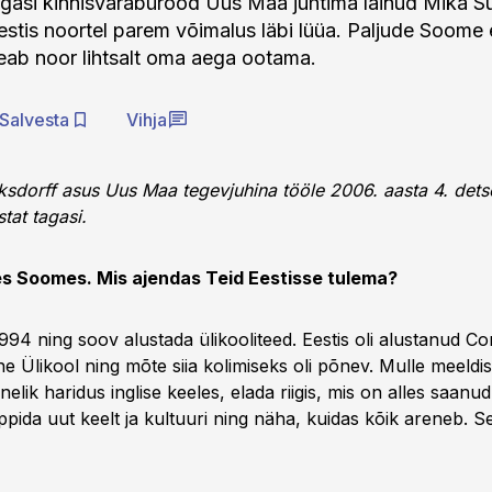
tagasi kinnisvarabürood Uus Maa juhtima läinud Mika S
estis noortel parem võimalus läbi lüüa. Paljude Soome 
peab noor lihtsalt oma aega ootama.
Salvesta
Vihja
ksdorff asus Uus Maa tegevjuhina tööle 2006. aasta 4. dets
stat tagasi.
es Soomes. Mis ajendas Teid Eestisse tulema?
 1994 ning soov alustada ülikooliteed. Eestis oli alustanud C
e Ülikool ning mõte siia kolimiseks oli põnev. Mulle meeldi
lik haridus inglise keeles, elada riigis, mis on alles saanud
ppida uut keelt ja kultuuri ning näha, kuidas kõik areneb. S