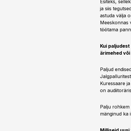
Esiteks, selle
ja siis teguts
astuda välja 
Meeskonnas võ
töötama panna,
Kui paljudest
ärimehed või
Paljud endised 
Jalgpallurite
Kuressaare ja
on audiitoräris
Palju rohkem 
mänginud ka i
Milliseid uus