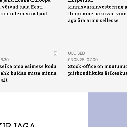
 võivad tuua Eesti
kinnisvarainvesteering j
aturule uusi ostjaid
flippimine pakuvad võim
aga ära armu sellesse
UUDISED
06:30
03.08.26, 07:00
t seika oma esimese kodu
Stock-office on muutunu
 ehk kuidas mitte minna
piirkondlikuks ärikesku
 alt
KIRJAGA