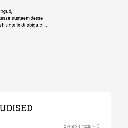
ingud,
atesse süsteemidesse
isintellekti abiga olla
UDISED
07.08.26, 13:35