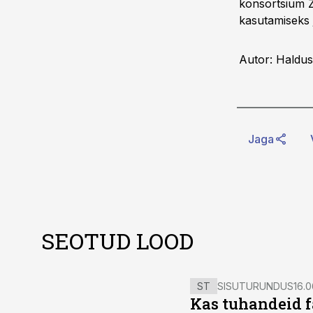
konsortsium Z
kasutamiseks j
Autor: Haldus
Jaga
SEOTUD LOOD
ST
SISUTURUNDUS
16.0
Kas tuhandeid f