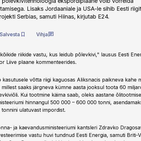
a põlevkivitehnoloogia ekspordiplaane võib võrrelda
amisega. Lisaks Jordaaniale ja USA-le sihib Eesti riigi
rojekti Serbias, samuti Hiinas, kirjutab E24.
Salvesta
Vihja
kõikide riikide vastu, kus leidub põlevkivi," lausus Eesti Ene
r Liive plaane kommenteerides.
 kasutusele võtta riigi kaguosas Aliksnacis paikneva kahe mi
 millest saaks järgneva kümne aasta jooksul toota 60 miljard
vkiviõli. Kui tootmine käima saab, oleks aastane õlitootmise
isteeriumi hinnangul 500 000 – 600 000 tonni, asendamak
i tonnini ulatuvast impordist.
nna- ja kaevandusministeeriumi kantsleri Zdravko Dragosav
nvesteerimise vastu huvi tundnud Eesti Energia, samuti Briti