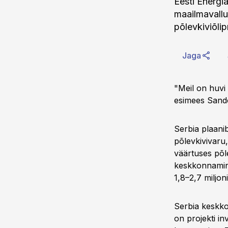
Eesti Energi
maailmavallut
põlevkiviõlip
Jaga
"Meil on huvi 
esimees Sando
Serbia plaanib
põlevkivivaru,
väärtuses põle
keskkonnamin
1,8–2,7 miljon
Serbia keskko
on projekti i