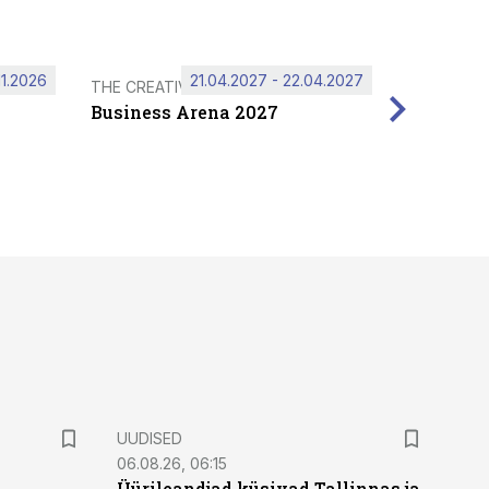
11.2026
21.04.2027 - 22.04.2027
THE CREATIVE HUB
Business Arena 2027
UUDISED
06.08.26, 06:15
Üürileandjad küsivad Tallinnas ja