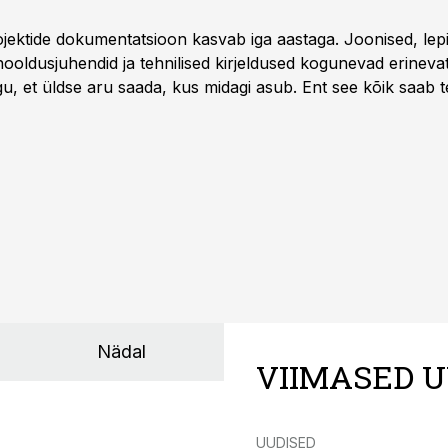
rojektide dokumentatsioon kasvab iga aastaga. Joonised, lep
hooldusjuhendid ja tehnilised kirjeldused kogunevad erinev
u, et üldse aru saada, kus midagi asub. Ent see kõik saab teh
Nädal
VIIMASED U
UUDISED