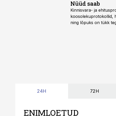
Nüüd saab
Kinnisvara- ja ehitusp
koosolekuprotokollid, 
ning lõpuks on tükk teg
kordades lihtsam.
24H
72H
ENIMLOETUD