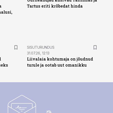
a
Tartus eriti krõbedat hinda
alusi,
ST
SISUTURUNDUS
31.07.26, 12:13
d
Liivalaia kohtumaja on jõudnud
seks
turule ja ootab uut omanikku