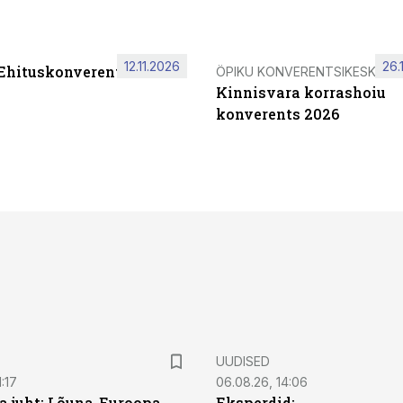
12.11.2026
26.
 Ehituskonverents 2026
ÖPIKU KONVERENTSIKESKUS
Kinnisvara korrashoiu
konverents 2026
UUDISED
:17
06.08.26, 14:06
a juht: Lõuna-Euroopa
Eksperdid: