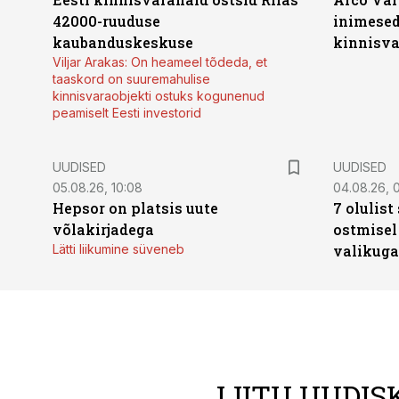
42000-ruuduse
inimesed
kaubanduskeskuse
kinnisvar
Viljar Arakas: On heameel tõdeda, et
taaskord on suuremahulise
kinnisvaraobjekti ostuks kogunenud
peamiselt Eesti investorid
UUDISED
UUDISED
05.08.26, 10:08
04.08.26, 
Hepsor on platsis uute
7 olulis
võlakirjadega
ostmisel
Lätti liikumine süveneb
valikuga
LIITU UUDIS