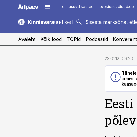
ehitusuudised.ee
toostusuudised.ee
kaubandus.ee
imelineajalugu.ee
logistikauudised.ee
imelineteadus.ee
Avaleht
Kõik lood
TOPid
Podcastid
Konverent
cebook
cebook
23.01.12, 09:20
Twitter)
Twitter)
Tähele
kedIn
kedIn
arhiivi
kaasaeg
ail
ail
Eesti
k
k
põlev