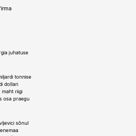
firma
rgia juhatuse
ljardi tonnise
i dollari
 maht riigi
s osa praegu
ljevici sõnul
-Venemaa