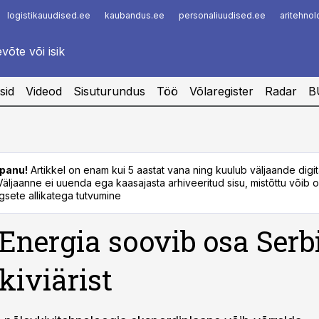
logistikauudised.ee
kaubandus.ee
personaliuudised.ee
aritehno
Infopank
Radar
sid
Videod
Sisuturundus
Töö
Võlaregister
Radar
B
panu!
Artikkel on enam kui 5 aastat vana ning kuulub väljaande digi
. Väljaanne ei uuenda ega kaasajasta arhiveeritud sisu, mistõttu võib ol
sete allikatega tutvumine
 Energia soovib osa Serb
kiviärist