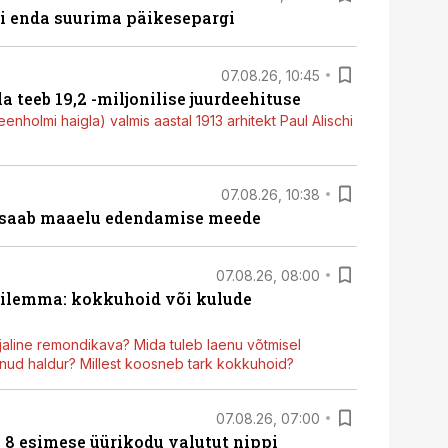
ti enda suurima päikesepargi
07.08.26, 10:45
a teeb 19,2 -miljonilise juurdeehituse
nholmi haigla) valmis aastal 1913 arhitekt Paul Alischi
07.08.26, 10:38
 saab maaelu edendamise meede
07.08.26, 08:00
dilemma: kokkuhoid või kulude
aline remondikava? Mida tuleb laenu võtmisel
ud haldur? Millest koosneb tark kokkuhoid?
07.08.26, 07:00
n 8 esimese üürikodu valutut nippi