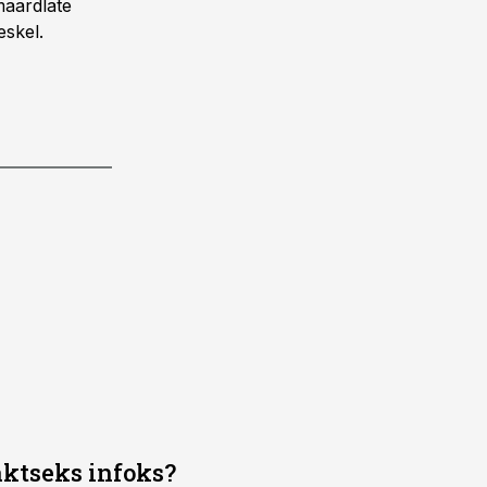
maardlate
eskel.
aktseks infoks?