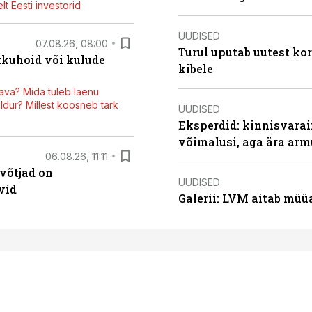
t Eesti investorid
UUDISED
07.08.26, 08:00
Turul uputab uutest kor
kkuhoid või kulude
kibele
ava? Mida tuleb laenu
dur? Millest koosneb tark
UUDISED
Eksperdid: kinnisvarai
võimalusi, aga ära arm
06.08.26, 11:11
võtjad on
UUDISED
vid
Galerii: LVM aitab müü