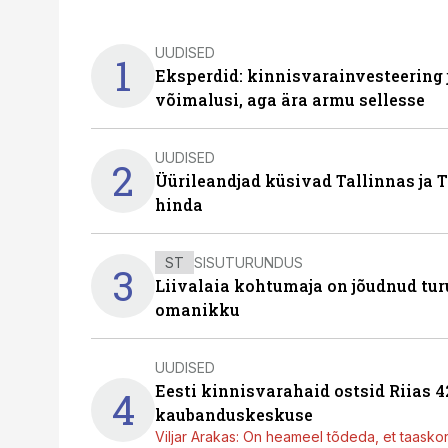
UUDISED
1
Eksperdid: kinnisvarainvesteering
võimalusi, aga ära armu sellesse
UUDISED
2
Üürileandjad küsivad Tallinnas ja T
hinda
ST
SISUTURUNDUS
3
Liivalaia kohtumaja on jõudnud turu
omanikku
UUDISED
Eesti kinnisvarahaid ostsid Riias 
4
kaubanduskeskuse
Viljar Arakas: On heameel tõdeda, et taasko