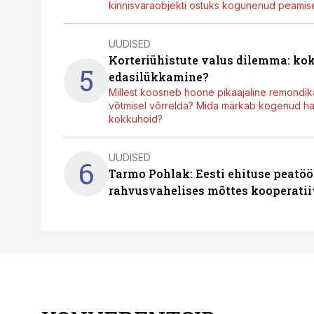
kinnisvaraobjekti ostuks kogunenud peamisel
UUDISED
Korteriühistute valus dilemma: ko
5
edasilükkamine?
Millest koosneb hoone pikaajaline remondik
võtmisel võrrelda? Mida märkab kogenud hal
kokkuhoid?
UUDISED
6
Tarmo Pohlak: Eesti ehituse peatöö
rahvusvahelises mõttes kooperatii