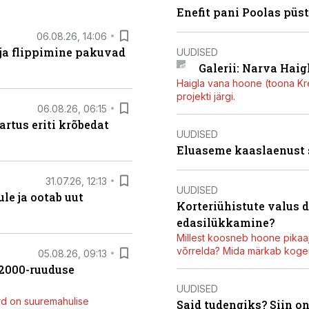
Enefit pani Poolas püs
06.08.26, 14:06
 ja flippimine pakuvad
UUDISED
Galerii: Narva Haigl
Haigla vana hoone (toona Kree
projekti järgi.
06.08.26, 06:15
artus eriti krõbedat
UUDISED
Eluaseme kaaslaenust
31.07.26, 12:13
UUDISED
le ja ootab uut
Korteriühistute valus 
edasilükkamine?
Millest koosneb hoone pikaaj
võrrelda? Mida märkab kogen
05.08.26, 09:13
42000-ruuduse
UUDISED
rd on suuremahulise
Said tudengiks? Siin o