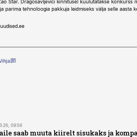
ao Star. Dragosavljevici kinnitusel kuulutatakse konkurss 
a parima tehnoloogia pakkuja leidmiseks välja selle aasta k
uudised.ee
Vihja
6.26, 09:56
aile saab muuta kiirelt sisukaks ja komp