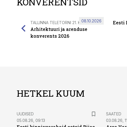
KONVERENTSID
08.10.2026
Eesti
TALLINNA TELETORNI 21. KORRUSEL
Arhitektuuri ja arenduse
konverents 2026
HETKEL KUUM
UUDISED
SAATED
05.08.26, 09:13
03.08.26, 11
Eesti kinnisvarahaid ostsid Riias
Arco Var