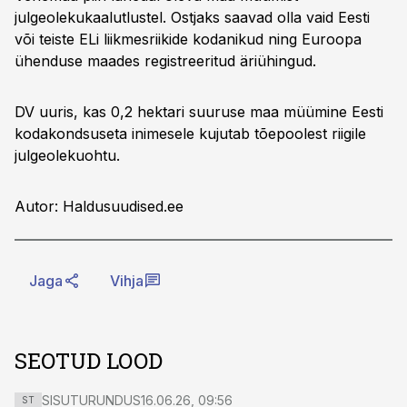
julgeolekukaalutlustel. Ostjaks saavad olla vaid Eesti
või teiste ELi liikmesriikide kodanikud ning Euroopa
ühenduse maades registreeritud äriühingud.
DV uuris, kas 0,2 hektari suuruse maa müümine Eesti
kodakondsuseta inimesele kujutab tõepoolest riigile
julgeolekuohtu.
Autor: Haldusuudised.ee
Jaga
Vihja
SEOTUD LOOD
SISUTURUNDUS
16.06.26, 09:56
ST