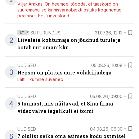
Viljar Arakas: On heameel tõdeda, et taaskord on
suuremahulise kinnisvaraobjekti ostuks kogunenud
peamiselt Eesti investorid
SISUTURUNDUS
31.07.26, 12:13
ST
2
Liivalaia kohtumaja on jõudnud turule ja
ootab uut omanikku
UUDISED
05.08.26, 10:08
3
Hepsor on platsis uute võlakirjadega
Lätti liikumine süveneb
UUDISED
05.08.26, 09:00
4
5 tunnust, mis näitavad, et Sinu firma
videovalve tegelikult ei toimi
UUDISED
04.08.26, 06:30
5
7 olulist seika oma esimese kodu ostmisel