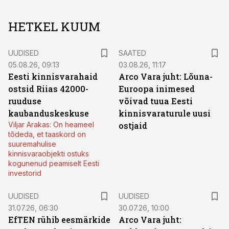
HETKEL KUUM
UUDISED
SAATED
05.08.26, 09:13
03.08.26, 11:17
Eesti kinnisvarahaid
Arco Vara juht: Lõuna-
ostsid Riias 42000-
Euroopa inimesed
ruuduse
võivad tuua Eesti
kaubanduskeskuse
kinnisvaraturule uusi
Viljar Arakas: On heameel
ostjaid
tõdeda, et taaskord on
suuremahulise
kinnisvaraobjekti ostuks
kogunenud peamiselt Eesti
investorid
UUDISED
UUDISED
31.07.26, 06:30
30.07.26, 10:00
EfTEN rühib eesmärkide
Arco Vara juht: