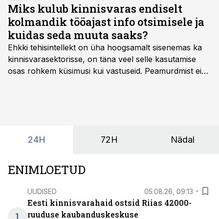
Miks kulub kinnisvaras endiselt
kolmandik tööajast info otsimisele ja
kuidas seda muuta saaks?
Ehkki tehisintellekt on üha hoogsamalt sisenemas ka
kinnisvarasektorisse, on täna veel selle kasutamise
osas rohkem küsimusi kui vastuseid. Peamurdmist ei
tekita niivõrd see, millist AI-lahendust kasutada, vaid
kas ettevõtte andmed on üldse sellisel kujul olemas, et
tehisintellekt neist midagi mõistlikku välja lugeda
suudaks.
24H
72H
Nädal
ENIMLOETUD
UUDISED
05.08.26, 09:13
Eesti kinnisvarahaid ostsid Riias 42000-
1
ruuduse kaubanduskeskuse