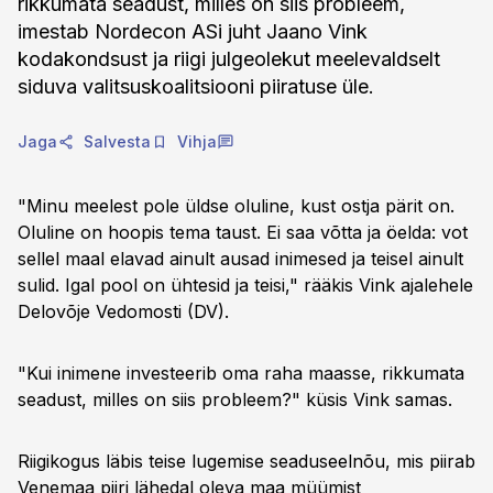
rikkumata seadust, milles on siis probleem,
imestab Nordecon ASi juht Jaano Vink
kodakondsust ja riigi julgeolekut meelevaldselt
siduva valitsuskoalitsiooni piiratuse üle.
Jaga
Salvesta
Vihja
"Minu meelest pole üldse oluline, kust ostja pärit on.
Oluline on hoopis tema taust. Ei saa võtta ja öelda: vot
sellel maal elavad ainult ausad inimesed ja teisel ainult
sulid. Igal pool on ühtesid ja teisi," rääkis Vink ajalehele
Delovõje Vedomosti (DV).
"Kui inimene investeerib oma raha maasse, rikkumata
seadust, milles on siis probleem?" küsis Vink samas.
Riigikogus läbis teise lugemise seaduseelnõu, mis piirab
Venemaa piiri lähedal oleva maa müümist