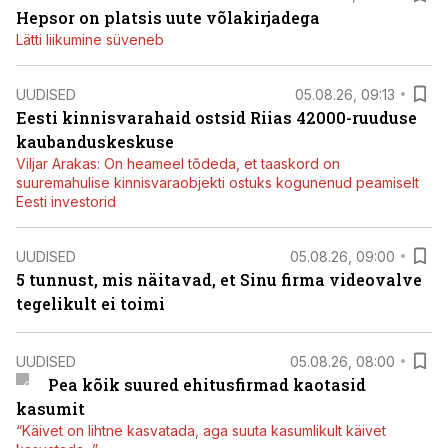
Hepsor on platsis uute võlakirjadega
Lätti liikumine süveneb
UUDISED
05.08.26, 09:13
Eesti kinnisvarahaid ostsid Riias 42000-ruuduse
kaubanduskeskuse
Viljar Arakas: On heameel tõdeda, et taaskord on
suuremahulise kinnisvaraobjekti ostuks kogunenud peamiselt
Eesti investorid
UUDISED
05.08.26, 09:00
5 tunnust, mis näitavad, et Sinu firma videovalve
tegelikult ei toimi
UUDISED
05.08.26, 08:00
Pea kõik suured ehitusfirmad kaotasid
kasumit
“Käivet on lihtne kasvatada, aga suuta kasumlikult käivet