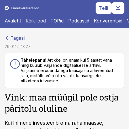
Telli
Avaleht
Kõik lood
TOPid
Podcastid
Konverentsid
cebook
cebook
Tagasi
Twitter)
Twitter)
29.01.12, 13:27
kedIn
kedIn
Tähelepanu!
Artikkel on enam kui 5 aastat vana
ning kuulub väljaande digitaalsesse arhiivi.
ail
ail
Väljaanne ei uuenda ega kaasajasta arhiveeritud
sisu, mistõttu võib olla vajalik kaasaegsete
k
k
allikatega tutvumine
Vink: maa müügil pole ostja
päritolu oluline
Kui inimene investeerib oma raha maasse,