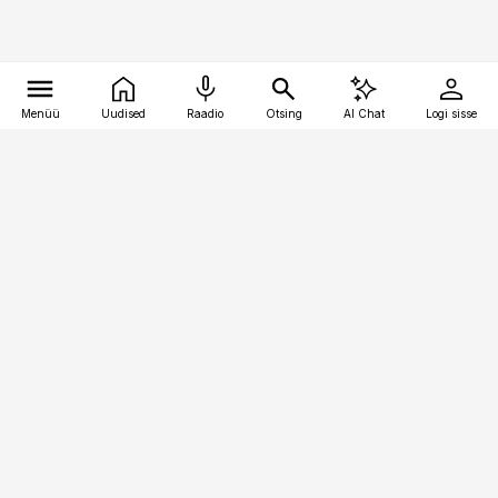
Menüü
Uudised
Raadio
Otsing
AI Chat
Logi sisse
Vana-Lõuna 39/1, 19094 Tallinn
(+372) 667 0111
kinnisvarauudised@kinnisvarauudised.ee
Telli
Reklaam
Firmast
Sisu kasutamisõigused
Ajakirjaniku
eetikakoodeks
Üldtingimused
Privaatsustingimused