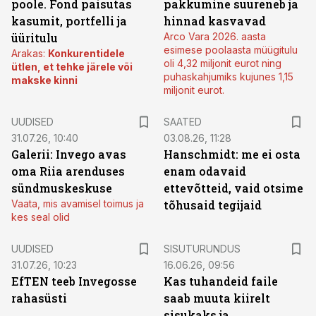
poole. Fond paisutas
pakkumine suureneb ja
kasumit, portfelli ja
hinnad kasvavad
üüritulu
Arco Vara 2026. aasta
esimese poolaasta müügitulu
Arakas:
Konkurentidele
oli 4,32 miljonit eurot ning
ütlen, et tehke järele või
puhaskahjumiks kujunes 1,15
makske kinni
miljonit eurot.
UUDISED
SAATED
31.07.26, 10:40
03.08.26, 11:28
Galerii: Invego avas
Hanschmidt: me ei osta
oma Riia arenduses
enam odavaid
sündmuskeskuse
ettevõtteid, vaid otsime
Vaata, mis avamisel toimus ja
tõhusaid tegijaid
kes seal olid
ST
UUDISED
SISUTURUNDUS
31.07.26, 10:23
16.06.26, 09:56
EfTEN teeb Invegosse
Kas tuhandeid faile
rahasüsti
saab muuta kiirelt
sisukaks ja