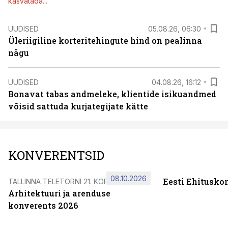
kasvatada...”
UUDISED
05.08.26, 06:30
Üleriigiline korteritehingute hind on pealinna
nägu
UUDISED
04.08.26, 16:12
Bonavat tabas andmeleke, klientide isikuandmed
võisid sattuda kurjategijate kätte
KONVERENTSID
08.10.2026
Eesti Ehitusko
TALLINNA TELETORNI 21. KORRUSEL
Arhitektuuri ja arenduse
konverents 2026