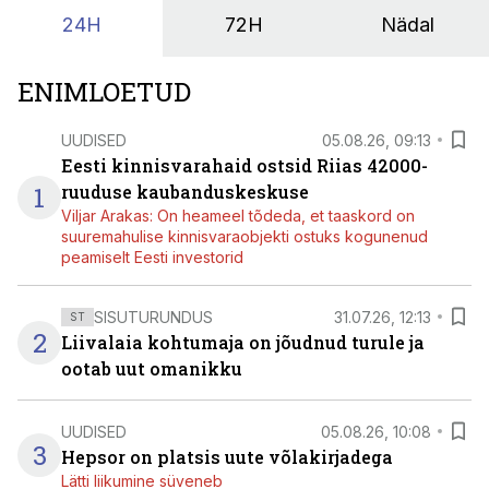
24H
72H
Nädal
ENIMLOETUD
UUDISED
05.08.26, 09:13
Eesti kinnisvarahaid ostsid Riias 42000-
1
ruuduse kaubanduskeskuse
Viljar Arakas: On heameel tõdeda, et taaskord on
suuremahulise kinnisvaraobjekti ostuks kogunenud
peamiselt Eesti investorid
SISUTURUNDUS
31.07.26, 12:13
ST
2
Liivalaia kohtumaja on jõudnud turule ja
ootab uut omanikku
UUDISED
05.08.26, 10:08
3
Hepsor on platsis uute võlakirjadega
Lätti liikumine süveneb