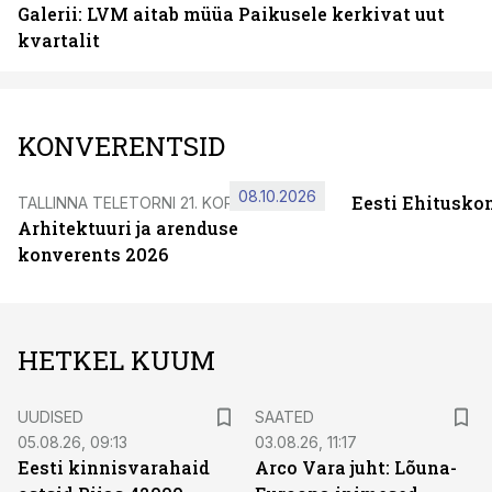
Galerii: LVM aitab müüa Paikusele kerkivat uut
kvartalit
KONVERENTSID
08.10.2026
Eesti Ehitusko
TALLINNA TELETORNI 21. KORRUSEL
Arhitektuuri ja arenduse
konverents 2026
HETKEL KUUM
UUDISED
SAATED
05.08.26, 09:13
03.08.26, 11:17
Eesti kinnisvarahaid
Arco Vara juht: Lõuna-