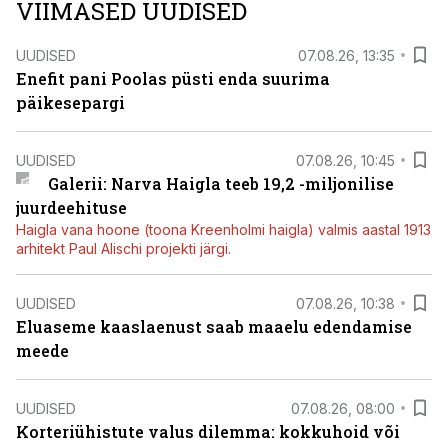
VIIMASED UUDISED
UUDISED
07.08.26, 13:35
Enefit pani Poolas püsti enda suurima
päikesepargi
UUDISED
07.08.26, 10:45
Galerii: Narva Haigla teeb 19,2 -miljonilise
juurdeehituse
Haigla vana hoone (toona Kreenholmi haigla) valmis aastal 1913
arhitekt Paul Alischi projekti järgi.
UUDISED
07.08.26, 10:38
Eluaseme kaaslaenust saab maaelu edendamise
meede
UUDISED
07.08.26, 08:00
Korteriühistute valus dilemma: kokkuhoid või