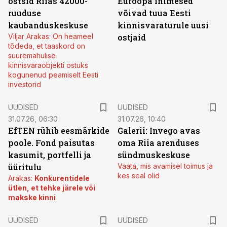
ostsid Riias 42000-
Euroopa inimesed
ruuduse
võivad tuua Eesti
kaubanduskeskuse
kinnisvaraturule uusi
Viljar Arakas: On heameel
ostjaid
tõdeda, et taaskord on
suuremahulise
kinnisvaraobjekti ostuks
kogunenud peamiselt Eesti
investorid
UUDISED
UUDISED
31.07.26, 06:30
31.07.26, 10:40
EfTEN rühib eesmärkide
Galerii: Invego avas
poole. Fond paisutas
oma Riia arenduses
kasumit, portfelli ja
sündmuskeskuse
üüritulu
Vaata, mis avamisel toimus ja
kes seal olid
Arakas:
Konkurentidele
ütlen, et tehke järele või
makske kinni
UUDISED
UUDISED