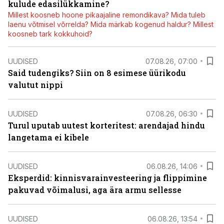
kulude edasilükkamine?
Millest koosneb hoone pikaajaline remondikava? Mida tuleb
laenu võtmisel võrrelda? Mida märkab kogenud haldur? Millest
koosneb tark kokkuhoid?
UUDISED
07.08.26, 07:00
Said tudengiks? Siin on 8 esimese üürikodu
valutut nippi
UUDISED
07.08.26, 06:30
Turul uputab uutest korteritest: arendajad hindu
langetama ei kibele
UUDISED
06.08.26, 14:06
Eksperdid: kinnisvarainvesteering ja flippimine
pakuvad võimalusi, aga ära armu sellesse
UUDISED
06.08.26, 13:54