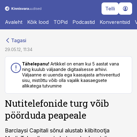
Telli
Avaleht
Kõik lood
TOPid
Podcastid
Konverentsid
cebook
cebook
Tagasi
Twitter)
Twitter)
29.05.12, 11:34
kedIn
kedIn
Tähelepanu!
Artikkel on enam kui 5 aastat vana
ning kuulub väljaande digitaalsesse arhiivi.
ail
ail
Väljaanne ei uuenda ega kaasajasta arhiveeritud
sisu, mistõttu võib olla vajalik kaasaegsete
k
k
allikatega tutvumine
Nutitelefonide turg võib
pöörduda peapeale
Barclaysi Capitali sõnul alustab kiibitootja