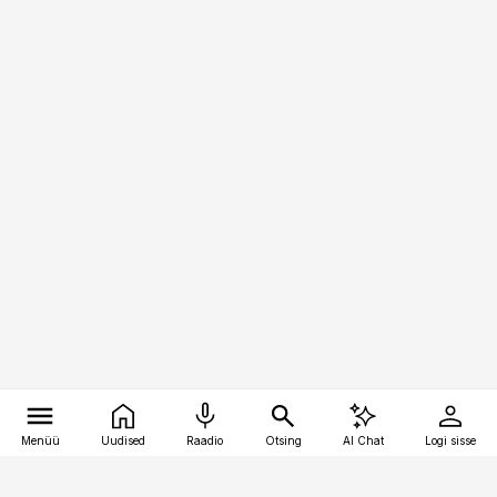
Menüü
Uudised
Raadio
Otsing
AI Chat
Logi sisse