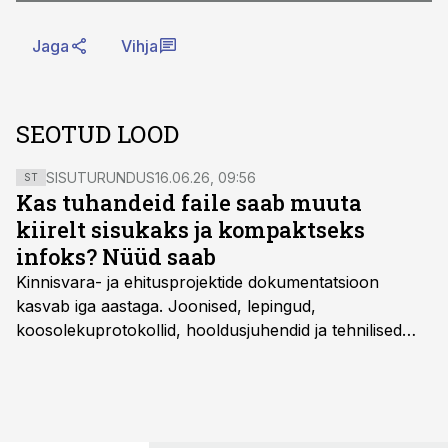
Jaga
Vihja
SEOTUD LOOD
SISUTURUNDUS
16.06.26, 09:56
ST
Kas tuhandeid faile saab muuta
kiirelt sisukaks ja kompaktseks
infoks? Nüüd saab
Kinnisvara- ja ehitusprojektide dokumentatsioon
kasvab iga aastaga. Joonised, lepingud,
koosolekuprotokollid, hooldusjuhendid ja tehnilised
kirjeldused kogunevad erinevatesse süsteemidesse
ning lõpuks on tükk tegu, et üldse aru saada, kus
midagi asub. Ent see kõik saab tehisintellekti abiga olla
kordades lihtsam.