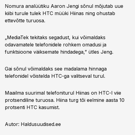
Nomura analüütiku Aaron Jengi sõnul mõjutab uue
kiibi turule tulek HTC müüki Hiinas ning ohustab
ettevõtte turuosa.
„MediaTek tekitaks segadust, kui võimaldaks
odavamatele telefonidele rohkem omadusi ja
funktsioone väiksemate hindadega,” ütles Jeng.
Gai sõnul võimaldaks see madalama hinnaga
telefonidel võistelda HTC-ga valitseval turul.
Maailma suurimal telefoniturul Hiinas on HTC-l viie
protsendiline turuosa. Hiina turg tõi eelmine aasta 10
protsenti HTC kasumist.
Autor: Haldusuudised.ee