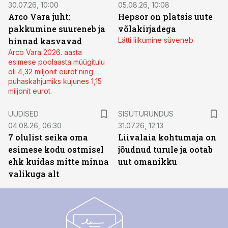
30.07.26, 10:00
05.08.26, 10:08
Arco Vara juht:
Hepsor on platsis uute
pakkumine suureneb ja
võlakirjadega
hinnad kasvavad
Lätti liikumine süveneb
Arco Vara 2026. aasta
esimese poolaasta müügitulu
oli 4,32 miljonit eurot ning
puhaskahjumiks kujunes 1,15
miljonit eurot.
ST
UUDISED
SISUTURUNDUS
04.08.26, 06:30
31.07.26, 12:13
7 olulist seika oma
Liivalaia kohtumaja on
esimese kodu ostmisel
jõudnud turule ja ootab
ehk kuidas mitte minna
uut omanikku
valikuga alt