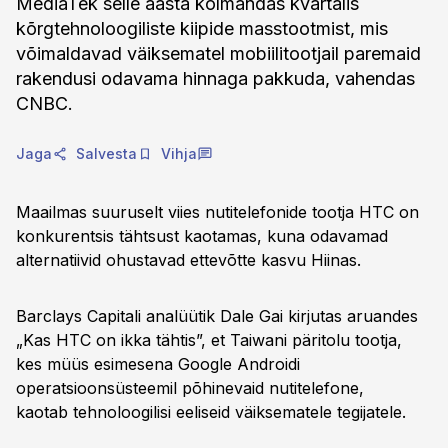
MediaTek selle aasta kolmandas kvartalis
kõrgtehnoloogiliste kiipide masstootmist, mis
võimaldavad väiksematel mobiilitootjail paremaid
rakendusi odavama hinnaga pakkuda, vahendas
CNBC.
Jaga
Salvesta
Vihja
Maailmas suuruselt viies nutitelefonide tootja HTC on
konkurentsis tähtsust kaotamas, kuna odavamad
alternatiivid ohustavad ettevõtte kasvu Hiinas.
Barclays Capitali analüütik Dale Gai kirjutas aruandes
„Kas HTC on ikka tähtis”, et Taiwani päritolu tootja,
kes müüs esimesena Google Androidi
operatsioonsüsteemil põhinevaid nutitelefone,
kaotab tehnoloogilisi eeliseid väiksematele tegijatele.