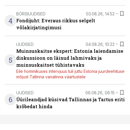
BÖRSIUUDISED
03.08.26, 14:52
4
Fondijuht: Everaus rikkus selgelt
võlakirjatingimusi
UUDISED
04.08.26, 10:22
Muinsuskaitse ekspert: Estonia laiendamise
diskussioon on läinud lahmivaks ja
5
muinsuskaitset tühistavaks
Eile hommikuses intervjuus tuli juttu Estonia juurdeehituse
mõjust Tallinna vanalinna väärtustele
UUDISED
06.08.26, 06:15
6
Üürileandjad küsivad Tallinnas ja Tartus eriti
krõbedat hinda