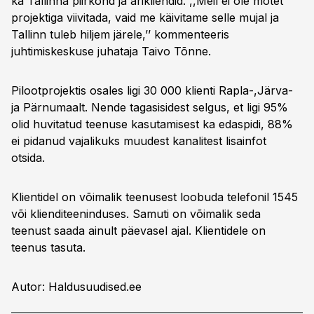
ka Tallinna piirkond ja ärikliendid. ,,Meil ei ole mõtet
projektiga viivitada, vaid me käivitame selle mujal ja
Tallinn tuleb hiljem järele,’’ kommenteeris
juhtimiskeskuse juhataja Taivo Tõnne.
Pilootprojektis osales ligi 30 000 klienti Rapla-,Järva-
ja Pärnumaalt. Nende tagasisidest selgus, et ligi 95%
olid huvitatud teenuse kasutamisest ka edaspidi, 88%
ei pidanud vajalikuks muudest kanalitest lisainfot
otsida.
Klientidel on võimalik teenusest loobuda telefonil 1545
või klienditeeninduses. Samuti on võimalik seda
teenust saada ainult päevasel ajal. Klientidele on
teenus tasuta.
Autor: Haldusuudised.ee