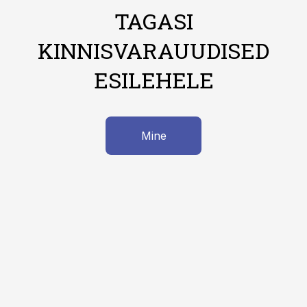
TAGASI
KINNISVARAUUDISED
ESILEHELE
Mine