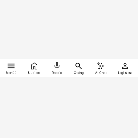
Menüü
Uudised
Raadio
Otsing
AI Chat
Logi sisse
Vana-Lõuna 39/1, 19094 Tallinn
(+372) 667 0111
kinnisvarauudised@kinnisvarauudised.ee
Telli
Reklaam