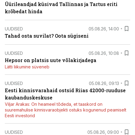
Üürileandjad küsivad Tallinnas ja Tartus eriti
krõbedat hinda
UUDISED
05.08.26, 14:00
Tahad osta suvilat? Oota sügiseni
UUDISED
05.08.26, 10:08
Hepsor on platsis uute võlakirjadega
Lätti liikumine süveneb
UUDISED
05.08.26, 09:13
Eesti kinnisvarahaid ostsid Riias 42000-ruuduse
kaubanduskeskuse
Viljar Arakas: On heameel tõdeda, et taaskord on
suuremahulise kinnisvaraobjekti ostuks kogunenud peamiselt
Eesti investorid
UUDISED
05.08.26, 09:00