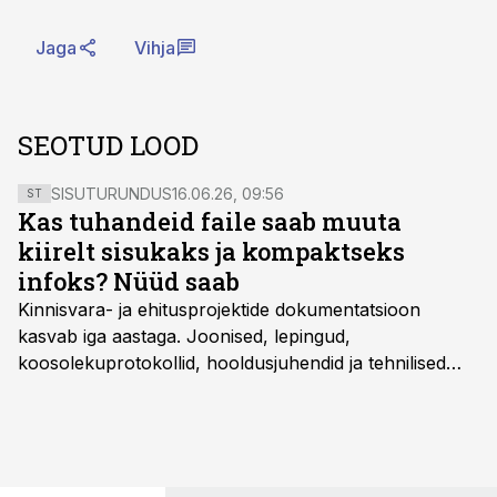
Jaga
Vihja
SEOTUD LOOD
SISUTURUNDUS
16.06.26, 09:56
ST
Kas tuhandeid faile saab muuta
kiirelt sisukaks ja kompaktseks
infoks? Nüüd saab
Kinnisvara- ja ehitusprojektide dokumentatsioon
kasvab iga aastaga. Joonised, lepingud,
koosolekuprotokollid, hooldusjuhendid ja tehnilised
kirjeldused kogunevad erinevatesse süsteemidesse
ning lõpuks on tükk tegu, et üldse aru saada, kus
midagi asub. Ent see kõik saab tehisintellekti abiga olla
kordades lihtsam.