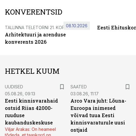
KONVERENTSID
08.10.2026
Eesti Ehitusko
TALLINNA TELETORNI 21. KORRUSEL
Arhitektuuri ja arenduse
konverents 2026
HETKEL KUUM
UUDISED
SAATED
05.08.26, 09:13
03.08.26, 11:17
Eesti kinnisvarahaid
Arco Vara juht: Lõuna-
ostsid Riias 42000-
Euroopa inimesed
ruuduse
võivad tuua Eesti
kaubanduskeskuse
kinnisvaraturule uusi
Viljar Arakas: On heameel
ostjaid
tõdeda, et taaskord on