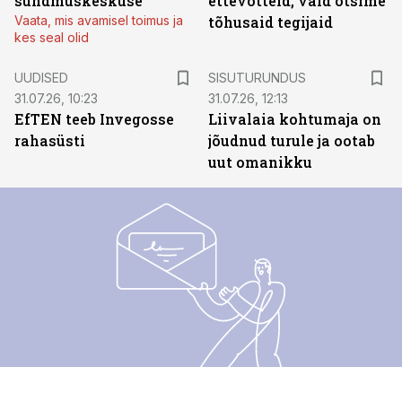
sündmuskeskuse
ettevõtteid, vaid otsime
Vaata, mis avamisel toimus ja
tõhusaid tegijaid
kes seal olid
ST
UUDISED
SISUTURUNDUS
31.07.26, 10:23
31.07.26, 12:13
EfTEN teeb Invegosse
Liivalaia kohtumaja on
rahasüsti
jõudnud turule ja ootab
uut omanikku