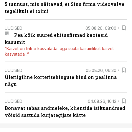
5 tunnust, mis näitavad, et Sinu firma videovalve
tegelikult ei toimi
UUDISED
05.08.26, 08:00
Pea kõik suured ehitusfirmad kaotasid
kasumit
“Käivet on lihtne kasvatada, aga suuta kasumlikult käivet
kasvatada...”
UUDISED
05.08.26, 06:30
Üleriigiline korteritehingute hind on pealinna
nägu
UUDISED
04.08.26, 16:12
Bonavat tabas andmeleke, klientide isikuandmed
võisid sattuda kurjategijate kätte