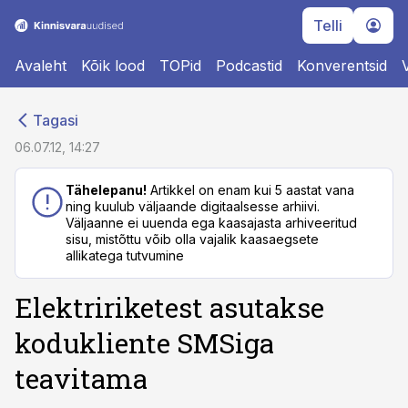
Telli
Avaleht
Kõik lood
TOPid
Podcastid
Konverentsid
cebook
cebook
Tagasi
Twitter)
Twitter)
06.07.12, 14:27
kedIn
kedIn
Tähelepanu!
Artikkel on enam kui 5 aastat vana
ning kuulub väljaande digitaalsesse arhiivi.
ail
ail
Väljaanne ei uuenda ega kaasajasta arhiveeritud
sisu, mistõttu võib olla vajalik kaasaegsete
k
k
allikatega tutvumine
Elektririketest asutakse
kodukliente SMSiga
teavitama