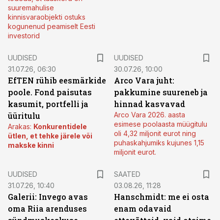
suuremahulise
kinnisvaraobjekti ostuks
kogunenud peamiselt Eesti
investorid
UUDISED
UUDISED
31.07.26, 06:30
30.07.26, 10:00
EfTEN rühib eesmärkide
Arco Vara juht:
poole. Fond paisutas
pakkumine suureneb ja
kasumit, portfelli ja
hinnad kasvavad
üüritulu
Arco Vara 2026. aasta
esimese poolaasta müügitulu
Arakas:
Konkurentidele
oli 4,32 miljonit eurot ning
ütlen, et tehke järele või
puhaskahjumiks kujunes 1,15
makske kinni
miljonit eurot.
UUDISED
SAATED
31.07.26, 10:40
03.08.26, 11:28
Galerii: Invego avas
Hanschmidt: me ei osta
oma Riia arenduses
enam odavaid