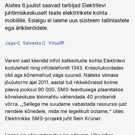
Alates 6.juulist saavad tarbijad Elektrilevi
juhtimiskeskuselt teate elektririkete kohta
mobiilile. Esialgu ei laiene uus süsteem tallinlastele
ega äriklientidele.
Jaga
Salvesta
Vihja
Varem said kliendid infot katkestuste kohta Elektrilevi
kodulehelt ning infotelefonilt 1343. Kriisiolukordades
olid aga kõnemahud väga suured. Näiteks viimase
jõulutormi ajal 2011. aastal tuli rikkekõnesid kolme
päeva jooksul 90 000. SMS-teavitusega plaanitakse
kõnekeskuse töömahtu vähendada 40 protsendi
võrra. ,,Sellega me suudame vabastada ressurssi just
nendele kõnedele, mida me tegelikult ootame,“ ütles
Elektririkke SMS-projekti juht Rein Krüner.