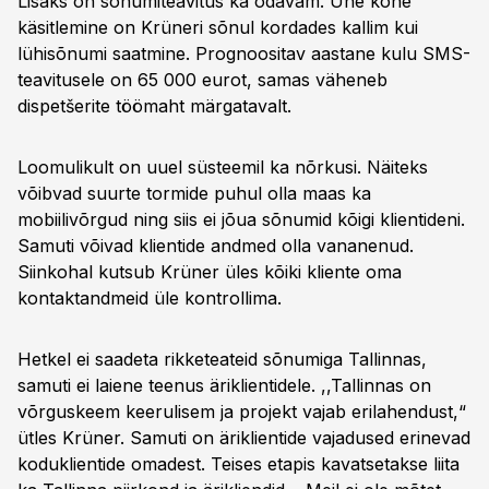
Lisaks on sõnumiteavitus ka odavam. Ühe kõne
käsitlemine on Krüneri sõnul kordades kallim kui
lühisõnumi saatmine. Prognoositav aastane kulu SMS-
teavitusele on 65 000 eurot, samas väheneb
dispetšerite töömaht märgatavalt.
Loomulikult on uuel süsteemil ka nõrkusi. Näiteks
võibvad suurte tormide puhul olla maas ka
mobiilivõrgud ning siis ei jõua sõnumid kõigi klientideni.
Samuti võivad klientide andmed olla vananenud.
Siinkohal kutsub Krüner üles kõiki kliente oma
kontaktandmeid üle kontrollima.
Hetkel ei saadeta rikketeateid sõnumiga Tallinnas,
samuti ei laiene teenus äriklientidele. ,,Tallinnas on
võrguskeem keerulisem ja projekt vajab erilahendust,“
ütles Krüner. Samuti on äriklientide vajadused erinevad
koduklientide omadest. Teises etapis kavatsetakse liita