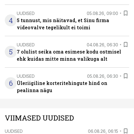
UUDISED
05.08.26, 09:00
4
5 tunnust, mis näitavad, et Sinu firma
videovalve tegelikult ei toimi
UUDISED
04.08.26, 06:30
5
7 olulist seika oma esimese kodu ostmisel
ehk kuidas mitte minna valikuga alt
UUDISED
05.08.26, 06:30
6
Üleriigiline korteritehingute hind on
pealinna nägu
VIIMASED UUDISED
UUDISED
06.08.26, 06:15