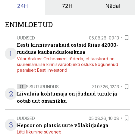
24H
72H
Nädal
ENIMLOETUD
UUDISED
05.08.26, 09:13
Eesti kinnisvarahaid ostsid Riias 42000-
1
ruuduse kaubanduskeskuse
Viljar Arakas: On heameel tõdeda, et taaskord on
suuremahulise kinnisvaraobjekti ostuks kogunenud
peamiselt Eesti investorid
SISUTURUNDUS
31.07.26, 12:13
ST
2
Liivalaia kohtumaja on jõudnud turule ja
ootab uut omanikku
UUDISED
05.08.26, 10:08
3
Hepsor on platsis uute võlakirjadega
Lätti liikumine süveneb