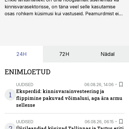
kinnisvarasektorisse, on täna veel selle kasutamise
osas rohkem küsimusi kui vastuseid. Peamurdmist ei
tekita niivõrd see, millist AI-lahendust kasutada, vaid
kas ettevõtte andmed on üldse sellisel kujul olemas, et
tehisintellekt neist midagi mõistlikku välja lugeda
suudaks.
24H
72H
Nädal
ENIMLOETUD
UUDISED
06.08.26, 14:06
Eksperdid: kinnisvarainvesteering ja
1
flippimine pakuvad võimalusi, aga ära armu
sellesse
UUDISED
06.08.26, 06:15
2
Üürileandjad küsivad Tallinnas ja Tartus eriti