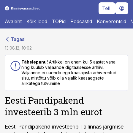
Telli
Avaleht
Kõik lood
TOPid
Podcastid
Konverentsid
cebook
cebook
Tagasi
Twitter)
Twitter)
13.08.12, 10:02
kedIn
kedIn
Tähelepanu!
Artikkel on enam kui 5 aastat vana
ning kuulub väljaande digitaalsesse arhiivi.
ail
ail
Väljaanne ei uuenda ega kaasajasta arhiveeritud
sisu, mistõttu võib olla vajalik kaasaegsete
k
k
allikatega tutvumine
Eesti Pandipakend
investeerib 3 mln eurot
Eesti Pandipakend investeerib Tallinnas järgmise