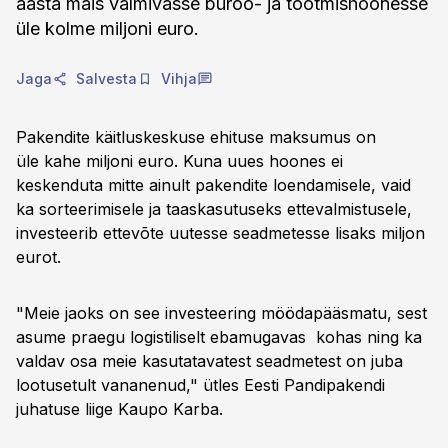
aasta mais valmivasse büroo- ja tootmishoonesse
üle kolme miljoni euro.
Jaga
Salvesta
Vihja
Pakendite käitluskeskuse ehituse maksumus on
üle kahe miljoni euro. Kuna uues hoones ei
keskenduta mitte ainult pakendite loendamisele, vaid
ka sorteerimisele ja taaskasutuseks ettevalmistusele,
investeerib ettevõte uutesse seadmetesse lisaks miljon
eurot.
"Meie jaoks on see investeering möödapääsmatu, sest
asume praegu logistiliselt ebamugavas kohas ning ka
valdav osa meie kasutatavatest seadmetest on juba
lootusetult vananenud," ütles Eesti Pandipakendi
juhatuse liige Kaupo Karba.