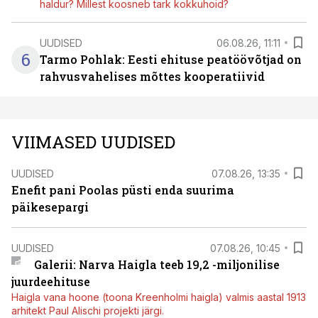
haldur? Millest koosneb tark kokkuhoid?
UUDISED
06.08.26, 11:11
6
Tarmo Pohlak: Eesti ehituse peatöövõtjad on
rahvusvahelises mõttes kooperatiivid
VIIMASED UUDISED
UUDISED
07.08.26, 13:35
Enefit pani Poolas püsti enda suurima
päikesepargi
UUDISED
07.08.26, 10:45
Galerii: Narva Haigla teeb 19,2 -miljonilise
juurdeehituse
Haigla vana hoone (toona Kreenholmi haigla) valmis aastal 1913
arhitekt Paul Alischi projekti järgi.