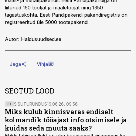
klaas- ja metallpakendit. Eesti Pandipakendiga on
liitunud 150 tootjat ja maaletoojat ning 1350
tagastuskohta. Eesti Pandipakendi pakendiregistris on
registreeritud üle 5000 tootepakendi.
Autor: Haldusuudised.ee
Jaga
Vihja
SEOTUD LOOD
SISUTURUNDUS
16.06.26, 09:56
ST
Miks kulub kinnisvaras endiselt
kolmandik tööajast info otsimisele ja
kuidas seda muuta saaks?
Ehkki tehisintellekt on üha hoogsamalt sisenemas ka