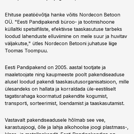
Ehituse peatöövõtja hanke võitis Nordecon Betoon
OÜ. "Eesti Pandipakendi büroo- ja tootmishoone
küllaltki spetsiifiliste, efektiivse taaskasutuse tarbeks
loodud lahenduste elluviimine on meile suur ja huvitav
väljakutse," ütles Nordecon Betooni juhatuse liige
Toomas Toompuu.
Eesti Pandipakend on 2005. aastal tootjate ja
maaletoojate ning kaupmeeste poolt pakendiseaduse
alusel loodud pakendi taaskasutusorganisatsioon, mille
ülesandeks on hallata ja korraldada üle-eestiliselt
tagatisrahaga koormatud pakendite kogumist,
transporti, sorteerimist, loendamist ja taaskasutamist.
Vastavalt pakendiseadusele hõlmab see vee,
karastusjoogi, õlle ja lahja alko­hoolse joogi plastmass-,