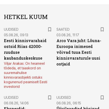
HETKEL KUUM
UUDISED
SAATED
05.08.26, 09:13
03.08.26, 11:17
Eesti kinnisvarahaid
Arco Vara juht: Lõuna-
ostsid Riias 42000-
Euroopa inimesed
ruuduse
võivad tuua Eesti
kaubanduskeskuse
kinnisvaraturule uusi
Viljar Arakas: On heameel
ostjaid
tõdeda, et taaskord on
suuremahulise
kinnisvaraobjekti ostuks
kogunenud peamiselt Eesti
investorid
UUDISED
UUDISED
06.08.26, 14:06
06.08.26, 06:15
Eksperdid:
Üürileandjad küsivad