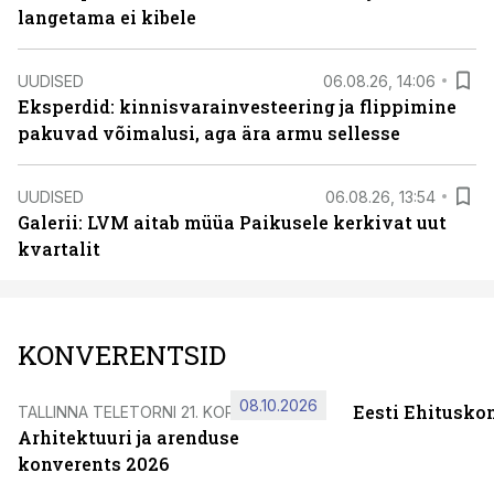
langetama ei kibele
UUDISED
06.08.26, 14:06
Eksperdid: kinnisvarainvesteering ja flippimine
pakuvad võimalusi, aga ära armu sellesse
UUDISED
06.08.26, 13:54
Galerii: LVM aitab müüa Paikusele kerkivat uut
kvartalit
KONVERENTSID
08.10.2026
Eesti Ehitusko
TALLINNA TELETORNI 21. KORRUSEL
Arhitektuuri ja arenduse
konverents 2026