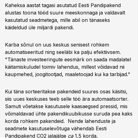
Kaheksa aastat tagasi asutatud Eesti Pandipakend
alustas toona tööd suure meeskonnaga ja valdavalt
kasutatud seadmetega, mille abil on tänaseks
käideldud üle miljardi pakendi.
Karba sõnul on uus keskus senisest rohkem
automatiseeritud ning seeläbi ka palju efektiivsem.
"Tänaste investeeringute eesmärk on saada madalatel
käitamiskuludel toimiv lahendus, millest võidavad nii
kaupmehed, joogitootjad, maaletoojad kui ka tarbijad."
Kui täna sorteeritakse pakendeid suures osas käsitsi,
siis uues keskuses teeb selle töö ära automaatsorter.
Samuti võetakse kasutusele kaasaegsed pressid, mis
võimaldavad ühte pakendikuubikusse suruda pea kaks
korda rohkem pakendeid. Nende lahenduste ja
seadmete kasutuselevõtuga vähendab Eesti
Pandipakend CO2 jalajälge
ca
1,5 korda.