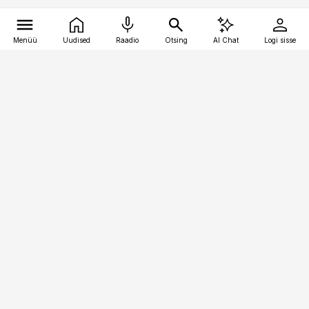
Menüü
Uudised
Raadio
Otsing
AI Chat
Logi sisse
Vana-Lõuna 39/1, 19094 Tallinn
(+372) 667 0111
kinnisvarauudised@kinnisvarauudised.ee
Telli
Reklaam
Firmast
Sisu kasutamisõigused
Ajakirjaniku
eetikakoodeks
Üldtingimused
Privaatsustingimused
Küpsiste poliitika
KKK
Eesti Meediaettevõtete
Eelistuste haldamine