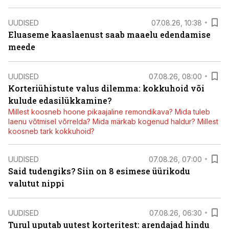
UUDISED
07.08.26, 10:38
Eluaseme kaaslaenust saab maaelu edendamise
meede
UUDISED
07.08.26, 08:00
Korteriühistute valus dilemma: kokkuhoid või
kulude edasilükkamine?
Millest koosneb hoone pikaajaline remondikava? Mida tuleb
laenu võtmisel võrrelda? Mida märkab kogenud haldur? Millest
koosneb tark kokkuhoid?
UUDISED
07.08.26, 07:00
Said tudengiks? Siin on 8 esimese üürikodu
valutut nippi
UUDISED
07.08.26, 06:30
Turul uputab uutest korteritest: arendajad hindu