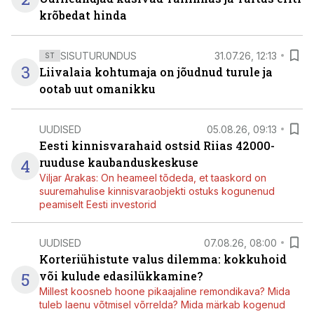
krõbedat hinda
SISUTURUNDUS
31.07.26, 12:13
ST
3
Liivalaia kohtumaja on jõudnud turule ja
ootab uut omanikku
UUDISED
05.08.26, 09:13
Eesti kinnisvarahaid ostsid Riias 42000-
4
ruuduse kaubanduskeskuse
Viljar Arakas: On heameel tõdeda, et taaskord on
suuremahulise kinnisvaraobjekti ostuks kogunenud
peamiselt Eesti investorid
UUDISED
07.08.26, 08:00
Korteriühistute valus dilemma: kokkuhoid
5
või kulude edasilükkamine?
Millest koosneb hoone pikaajaline remondikava? Mida
tuleb laenu võtmisel võrrelda? Mida märkab kogenud