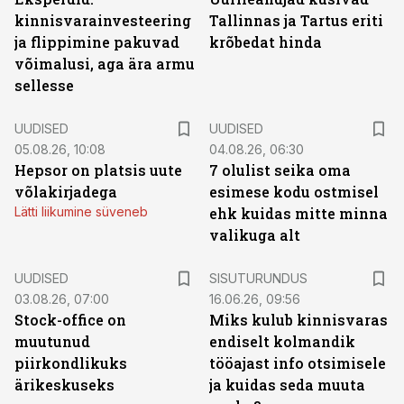
kinnisvarainvesteering
Tallinnas ja Tartus eriti
ja flippimine pakuvad
krõbedat hinda
võimalusi, aga ära armu
sellesse
UUDISED
UUDISED
05.08.26, 10:08
04.08.26, 06:30
Hepsor on platsis uute
7 olulist seika oma
võlakirjadega
esimese kodu ostmisel
Lätti liikumine süveneb
ehk kuidas mitte minna
valikuga alt
ST
UUDISED
SISUTURUNDUS
03.08.26, 07:00
16.06.26, 09:56
Stock-office on
Miks kulub kinnisvaras
muutunud
endiselt kolmandik
piirkondlikuks
tööajast info otsimisele
ärikeskuseks
ja kuidas seda muuta