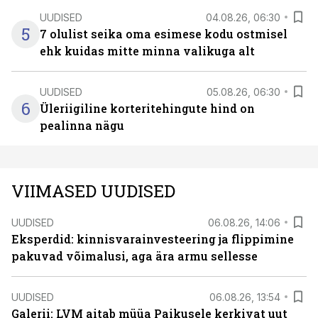
UUDISED
04.08.26, 06:30
5
7 olulist seika oma esimese kodu ostmisel
ehk kuidas mitte minna valikuga alt
UUDISED
05.08.26, 06:30
6
Üleriigiline korteritehingute hind on
pealinna nägu
VIIMASED UUDISED
UUDISED
06.08.26, 14:06
Eksperdid: kinnisvarainvesteering ja flippimine
pakuvad võimalusi, aga ära armu sellesse
UUDISED
06.08.26, 13:54
Galerii: LVM aitab müüa Paikusele kerkivat uut