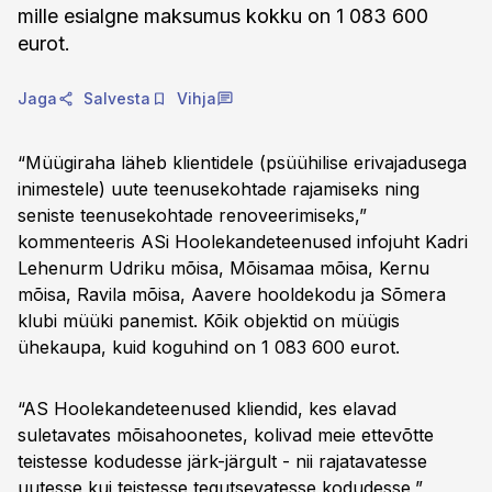
mille esialgne maksumus kokku on 1 083 600
eurot.
Jaga
Salvesta
Vihja
“Müügiraha läheb klientidele (psüühilise erivajadusega
inimestele) uute teenusekohtade rajamiseks ning
seniste teenusekohtade renoveerimiseks,”
kommenteeris ASi Hoolekandeteenused infojuht Kadri
Lehenurm Udriku mõisa, Mõisamaa mõisa, Kernu
mõisa, Ravila mõisa, Aavere hooldekodu ja Sõmera
klubi müüki panemist. Kõik objektid on müügis
ühekaupa, kuid koguhind on 1 083 600 eurot.
“AS Hoolekandeteenused kliendid, kes elavad
suletavates mõisahoonetes, kolivad meie ettevõtte
teistesse kodudesse järk-järgult - nii rajatavatesse
uutesse kui teistesse tegutsevatesse kodudesse,”