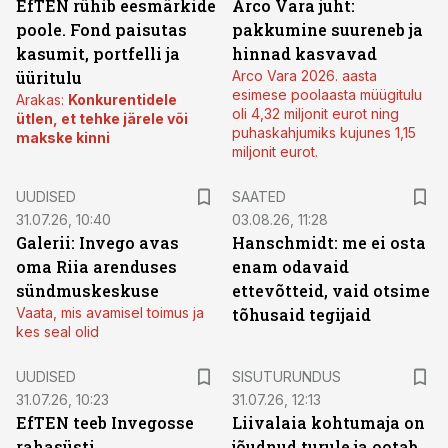
EfTEN rühib eesmärkide
Arco Vara juht:
poole. Fond paisutas
pakkumine suureneb ja
kasumit, portfelli ja
hinnad kasvavad
üüritulu
Arco Vara 2026. aasta
esimese poolaasta müügitulu
Arakas:
Konkurentidele
oli 4,32 miljonit eurot ning
ütlen, et tehke järele või
puhaskahjumiks kujunes 1,15
makske kinni
miljonit eurot.
UUDISED
SAATED
31.07.26, 10:40
03.08.26, 11:28
Galerii: Invego avas
Hanschmidt: me ei osta
oma Riia arenduses
enam odavaid
sündmuskeskuse
ettevõtteid, vaid otsime
Vaata, mis avamisel toimus ja
tõhusaid tegijaid
kes seal olid
ST
UUDISED
SISUTURUNDUS
31.07.26, 10:23
31.07.26, 12:13
EfTEN teeb Invegosse
Liivalaia kohtumaja on
rahasüsti
jõudnud turule ja ootab