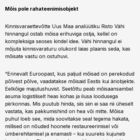
Mõis pole rahateenimisobjekt
Kinnisvaraettevõtte Uus Maa analüütiku Risto Vähi
hinnangul ostab mõisa erihuviga ostja, kellel on
kompleksiga seoses kindel idee. Vähi hinnangul ei
mõjuta kinnisvaraturu olukord laias plaanis seda, kas
mõisate vastu on ostuhuvi.
“Erinevalt Euroopast, kus paljud mõisad on perekodud
põlvest põlve, vaadatakse mõisaid Eestis kui äriobjekte.
Eelkõige majutushuvist. Seetõttu peab mõisaansambel
asuma logistiliselt heas kohas ja ilusa loodusega
piirkonnas. Mis puutub hinda, siis siin ei saa nii üheselt
vastata, kas pakkumishind on hea või mitte. Mõisa
puhul loeb see, mida soovitakse seal tegema hakata,
millised on nõuded hoonete restaureerimisel või
ümberehitamisel ja enamasti – kui suureks kujuneb