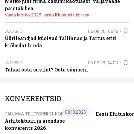
Merko juht firma kasumikaotusest: väljavaade
paistab hea
Vaata Merko 2026. aasta II kvartali tulemusi
UUDISED
06.08.26, 06:15
Üürileandjad küsivad Tallinnas ja Tartus eriti
krõbedat hinda
UUDISED
05.08.26, 14:00
Tahad osta suvilat? Oota sügiseni
KONVERENTSID
08.10.2026
Eesti Ehitusko
TALLINNA TELETORNI 21. KORRUSEL
Arhitektuuri ja arenduse
konverents 2026