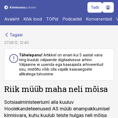
Telli
Avaleht
Kõik lood
TOPid
Podcastid
Konverentsid
cebook
cebook
Tagasi
Twitter)
Twitter)
27.08.12, 12:40
kedIn
kedIn
Tähelepanu!
Artikkel on enam kui 5 aastat vana
ning kuulub väljaande digitaalsesse arhiivi.
ail
ail
Väljaanne ei uuenda ega kaasajasta arhiveeritud
sisu, mistõttu võib olla vajalik kaasaegsete
k
k
allikatega tutvumine
Riik müüb maha neli mõisa
Sotsiaalministeeriumi alla kuuluv
Hoolekandeteenused AS müüb enampakkumisel
kinnisvara, kuhu kuulub teiste hulgas neli mõisa