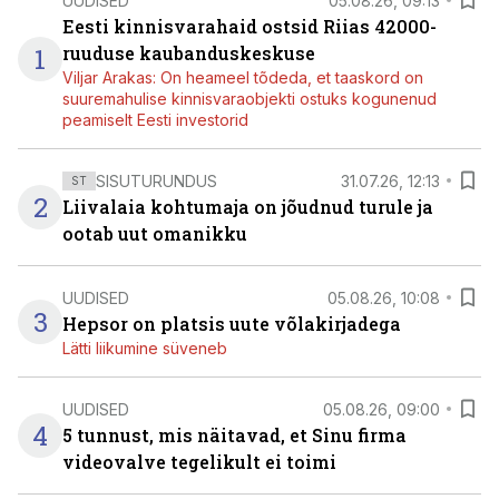
UUDISED
05.08.26, 09:13
Eesti kinnisvarahaid ostsid Riias 42000-
1
ruuduse kaubanduskeskuse
Viljar Arakas: On heameel tõdeda, et taaskord on
suuremahulise kinnisvaraobjekti ostuks kogunenud
peamiselt Eesti investorid
SISUTURUNDUS
31.07.26, 12:13
ST
2
Liivalaia kohtumaja on jõudnud turule ja
ootab uut omanikku
UUDISED
05.08.26, 10:08
3
Hepsor on platsis uute võlakirjadega
Lätti liikumine süveneb
UUDISED
05.08.26, 09:00
4
5 tunnust, mis näitavad, et Sinu firma
videovalve tegelikult ei toimi