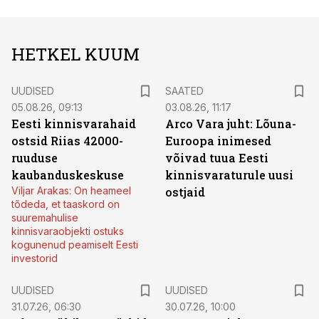
HETKEL KUUM
UUDISED
SAATED
05.08.26, 09:13
03.08.26, 11:17
Eesti kinnisvarahaid
Arco Vara juht: Lõuna-
ostsid Riias 42000-
Euroopa inimesed
ruuduse
võivad tuua Eesti
kaubanduskeskuse
kinnisvaraturule uusi
Viljar Arakas: On heameel
ostjaid
tõdeda, et taaskord on
suuremahulise
kinnisvaraobjekti ostuks
kogunenud peamiselt Eesti
investorid
UUDISED
UUDISED
31.07.26, 06:30
30.07.26, 10:00