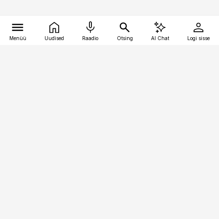
Menüü
Uudised
Raadio
Otsing
AI Chat
Logi sisse
Vana-Lõuna 39/1, 19094 Tallinn
(+372) 667 0111
kinnisvarauudised@kinnisvarauudised.ee
Telli
Reklaam
Firmast
Sisu kasutamisõigused
Ajakirjaniku
eetikakoodeks
Üldtingimused
Privaatsustingimused
Küpsiste poliitika
KKK