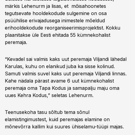
märkis Lehenurm ja lisas, et mõisahoonetes
tegutsevate hooldekodude sulgemine on osa
psüühilise erivajadusega inimestele mõeldud
erihooldekodude reorganiseerimisprojektist. Kokku
plaanitakse üle Eesti ehitada 55 kümnekohalist
peremaja.
“Kevadel sai valmis kaks uut peremaja Viljandi lähedal
Karulas, kuhu on elanikud juba ka sisse kolinud.
Samuti valmis suvel kaks uut peremaja Viljandi linnas.
Kahe nädala pärast avame 6 uut kümnekohalist
peremaja oma Tapa Kodus ja samapalju maju oma
uues Kehra Kodus,” seletas Lehenurm.
Teenusekoha tasu sõltub tema sõnul
elamistingimustest, kuid peremajas elamine on
mõnevõrra kallim kui suures ühiselamu-tüüpi majas.