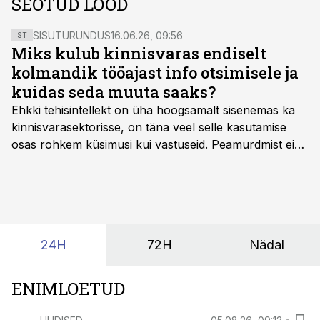
SEOTUD LOOD
SISUTURUNDUS
16.06.26, 09:56
ST
Miks kulub kinnisvaras endiselt
kolmandik tööajast info otsimisele ja
kuidas seda muuta saaks?
Ehkki tehisintellekt on üha hoogsamalt sisenemas ka
kinnisvarasektorisse, on täna veel selle kasutamise
osas rohkem küsimusi kui vastuseid. Peamurdmist ei
tekita niivõrd see, millist AI-lahendust kasutada, vaid
kas ettevõtte andmed on üldse sellisel kujul olemas, et
tehisintellekt neist midagi mõistlikku välja lugeda
suudaks.
24H
72H
Nädal
ENIMLOETUD