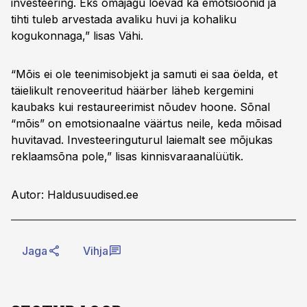
investeering. Eks omajagu loevad ka emotsioonid ja
tihti tuleb arvestada avaliku huvi ja kohaliku
kogukonnaga,” lisas Vähi.
“Mõis ei ole teenimisobjekt ja samuti ei saa öelda, et
täielikult renoveeritud häärber läheb kergemini
kaubaks kui restaureerimist nõudev hoone. Sõnal
“mõis” on emotsionaalne väärtus neile, keda mõisad
huvitavad. Investeeringuturul laiemalt see mõjukas
reklaamsõna pole,” lisas kinnisvaraanalüütik.
Autor: Haldusuudised.ee
Jaga
Vihja