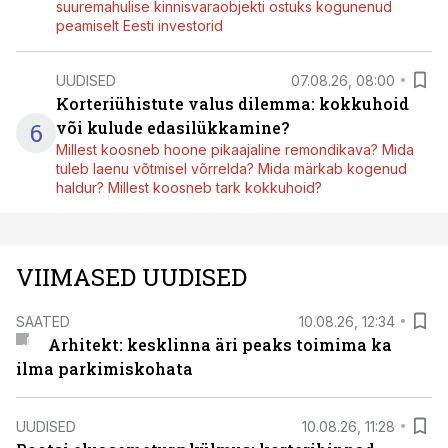
suuremahulise kinnisvaraobjekti ostuks kogunenud
peamiselt Eesti investorid
UUDISED
07.08.26, 08:00
Korteriühistute valus dilemma: kokkuhoid
6
või kulude edasilükkamine?
Millest koosneb hoone pikaajaline remondikava? Mida
tuleb laenu võtmisel võrrelda? Mida märkab kogenud
haldur? Millest koosneb tark kokkuhoid?
VIIMASED UUDISED
SAATED
10.08.26, 12:34
Arhitekt: kesklinna äri peaks toimima ka
ilma parkimiskohata
UUDISED
10.08.26, 11:28