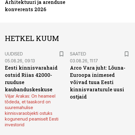
Arhitektuuri ja arenduse
konverents 2026
HETKEL KUUM
UUDISED
SAATED
05.08.26, 09:13
03.08.26, 11:17
Eesti kinnisvarahaid
Arco Vara juht: Lõuna-
ostsid Riias 42000-
Euroopa inimesed
ruuduse
võivad tuua Eesti
kaubanduskeskuse
kinnisvaraturule uusi
Viljar Arakas: On heameel
ostjaid
tõdeda, et taaskord on
suuremahulise
kinnisvaraobjekti ostuks
kogunenud peamiselt Eesti
investorid