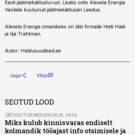
Eesti jäätmekäitlusturust. Lisaks ostis Alexela Energia
Veoliale kuulunud jäätmekäitlusäri Leedus.
Alexela Energia omanikeks on läbi firmade Heiti Hääl
ja Ilja Trahtman.
Autor: Haldusuudised.ee
Jaga
Vihja
SEOTUD LOOD
SISUTURUNDUS
16.06.26, 09:56
ST
Miks kulub kinnisvaras endiselt
kolmandik tööajast info otsimisele ja