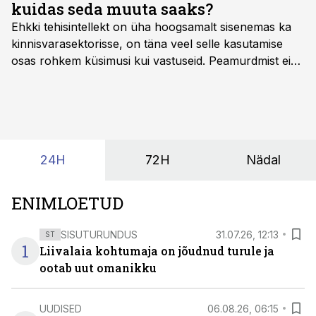
kuidas seda muuta saaks?
Ehkki tehisintellekt on üha hoogsamalt sisenemas ka
kinnisvarasektorisse, on täna veel selle kasutamise
osas rohkem küsimusi kui vastuseid. Peamurdmist ei
tekita niivõrd see, millist AI-lahendust kasutada, vaid
kas ettevõtte andmed on üldse sellisel kujul olemas, et
tehisintellekt neist midagi mõistlikku välja lugeda
suudaks.
24H
72H
Nädal
ENIMLOETUD
SISUTURUNDUS
31.07.26, 12:13
ST
1
Liivalaia kohtumaja on jõudnud turule ja
ootab uut omanikku
UUDISED
06.08.26, 06:15