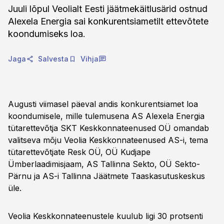
Juuli lõpul Veolialt Eesti jäätmekäitlusärid ostnud
Alexela Energia sai konkurentsiametilt ettevõtete
koondumiseks loa.
Jaga
Salvesta
Vihja
Augusti viimasel päeval andis konkurentsiamet loa
koondumisele, mille tulemusena AS Alexela Energia
tütarettevõtja SKT Keskkonnateenused OÜ omandab
valitseva mõju Veolia Keskkonnateenused AS-i, tema
tütarettevõtjate Resk OÜ, OÜ Kudjape
Ümberlaadimisjaam, AS Tallinna Sekto, OÜ Sekto-
Pärnu ja AS-i Tallinna Jäätmete Taaskasutuskeskus
üle.
Veolia Keskkonnateenustele kuulub ligi 30 protsenti