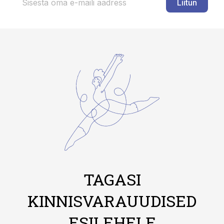
Liitun
TAGASI
KINNISVARAUUDISED
ESILEHELE