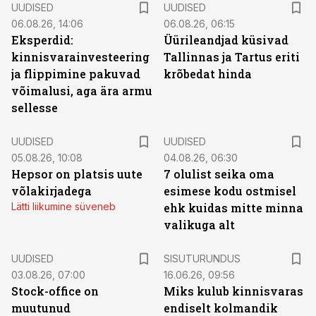
UUDISED
UUDISED
06.08.26, 14:06
06.08.26, 06:15
Eksperdid:
Üürileandjad küsivad
kinnisvarainvesteering
Tallinnas ja Tartus eriti
ja flippimine pakuvad
krõbedat hinda
võimalusi, aga ära armu
sellesse
UUDISED
UUDISED
05.08.26, 10:08
04.08.26, 06:30
Hepsor on platsis uute
7 olulist seika oma
võlakirjadega
esimese kodu ostmisel
Lätti liikumine süveneb
ehk kuidas mitte minna
valikuga alt
ST
UUDISED
SISUTURUNDUS
03.08.26, 07:00
16.06.26, 09:56
Stock-office on
Miks kulub kinnisvaras
muutunud
endiselt kolmandik