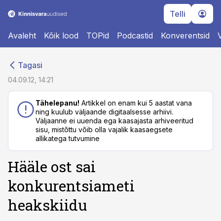
Telli
Avaleht
Kõik lood
TOPid
Podcastid
Konverentsid
cebook
cebook
Tagasi
Twitter)
Twitter)
04.09.12, 14:21
kedIn
kedIn
Tähelepanu!
Artikkel on enam kui 5 aastat vana
ning kuulub väljaande digitaalsesse arhiivi.
ail
ail
Väljaanne ei uuenda ega kaasajasta arhiveeritud
sisu, mistõttu võib olla vajalik kaasaegsete
k
k
allikatega tutvumine
Hääle ost sai
konkurentsiameti
heakskiidu