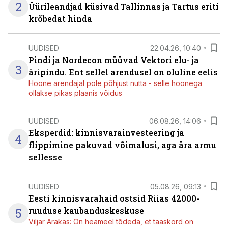
2
Üürileandjad küsivad Tallinnas ja Tartus eriti
krõbedat hinda
UUDISED
22.04.26, 10:40
Pindi ja Nordecon müüvad Vektori elu- ja
3
äripindu. Ent sellel arendusel on oluline eelis
Hoone arendajal pole põhjust nutta - selle hoonega
ollakse pikas plaanis võidus
UUDISED
06.08.26, 14:06
Eksperdid: kinnisvarainvesteering ja
4
flippimine pakuvad võimalusi, aga ära armu
sellesse
UUDISED
05.08.26, 09:13
Eesti kinnisvarahaid ostsid Riias 42000-
5
ruuduse kaubanduskeskuse
Viljar Arakas: On heameel tõdeda, et taaskord on