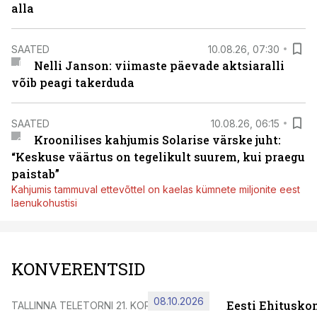
alla
SAATED
10.08.26, 07:30
Nelli Janson: viimaste päevade aktsiaralli
võib peagi takerduda
SAATED
10.08.26, 06:15
Kroonilises kahjumis Solarise värske juht:
“Keskuse väärtus on tegelikult suurem, kui praegu
paistab”
Kahjumis tammuval ettevõttel on kaelas kümnete miljonite eest
laenukohustisi
KONVERENTSID
08.10.2026
Eesti Ehitusko
TALLINNA TELETORNI 21. KORRUSEL