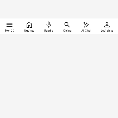
Menüü
Uudised
Raadio
Otsing
AI Chat
Logi sisse
Vana-Lõuna 39/1, 19094 Tallinn
(+372) 667 0111
kinnisvarauudised@kinnisvarauudised.ee
Telli
Reklaam
Firmast
Sisu kasutamisõigused
Ajakirjaniku
eetikakoodeks