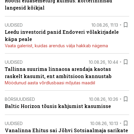
Rootsi eluasemeturg külmus: korterihinnad
langesid kõikjal
UUDISED
10.08.26, 11:13
Leedu investorid panid Endoveri võlakirjadele
käpa peale
Vaata galeriist, kuidas arendus välja hakkab nägema
UUDISED
10.08.26, 10:44
Tallinna suurima linnaosa arendaja kaotas
raskelt kasumit, ent ambitsioon kannustab
Möödunud aasta võrdlusbaasi mõjutas maadiil
BÖRSIUUDISED
10.08.26, 10:26
Baltic Horizon tõusis kahjumist kasumisse
UUDISED
10.08.26, 10:13
Vanalinna Ehitus sai Jõhvi Sotsiaalmaja sarikate