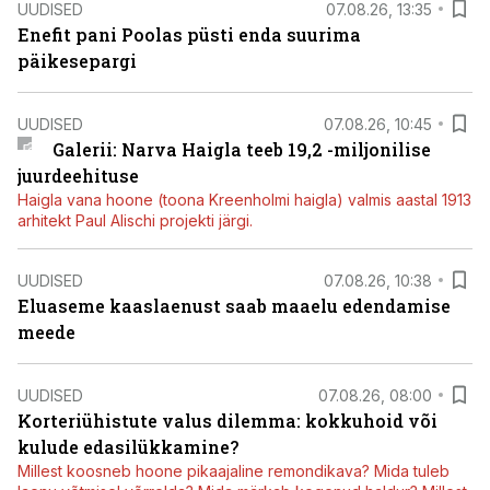
UUDISED
07.08.26, 13:35
Enefit pani Poolas püsti enda suurima
päikesepargi
UUDISED
07.08.26, 10:45
Galerii: Narva Haigla teeb 19,2 -miljonilise
juurdeehituse
Haigla vana hoone (toona Kreenholmi haigla) valmis aastal 1913
arhitekt Paul Alischi projekti järgi.
UUDISED
07.08.26, 10:38
Eluaseme kaaslaenust saab maaelu edendamise
meede
UUDISED
07.08.26, 08:00
Korteriühistute valus dilemma: kokkuhoid või
kulude edasilükkamine?
Millest koosneb hoone pikaajaline remondikava? Mida tuleb