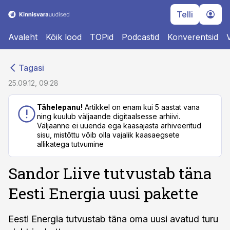
Telli
Avaleht
Kõik lood
TOPid
Podcastid
Konverentsid
cebook
cebook
Tagasi
Twitter)
Twitter)
25.09.12, 09:28
kedIn
kedIn
Tähelepanu!
Artikkel on enam kui 5 aastat vana
ning kuulub väljaande digitaalsesse arhiivi.
ail
ail
Väljaanne ei uuenda ega kaasajasta arhiveeritud
sisu, mistõttu võib olla vajalik kaasaegsete
k
k
allikatega tutvumine
Sandor Liive tutvustab täna
Eesti Energia uusi pakette
Eesti Energia tutvustab täna oma uusi avatud turu