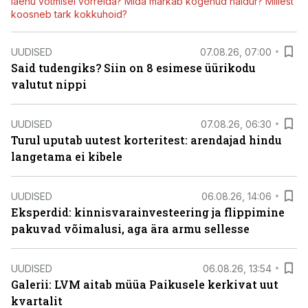
laenu võtmisel võrrelda? Mida märkab kogenud haldur? Millest
koosneb tark kokkuhoid?
UUDISED
07.08.26, 07:00
Said tudengiks? Siin on 8 esimese üürikodu
valutut nippi
UUDISED
07.08.26, 06:30
Turul uputab uutest korteritest: arendajad hindu
langetama ei kibele
UUDISED
06.08.26, 14:06
Eksperdid: kinnisvarainvesteering ja flippimine
pakuvad võimalusi, aga ära armu sellesse
UUDISED
06.08.26, 13:54
Galerii: LVM aitab müüa Paikusele kerkivat uut
kvartalit