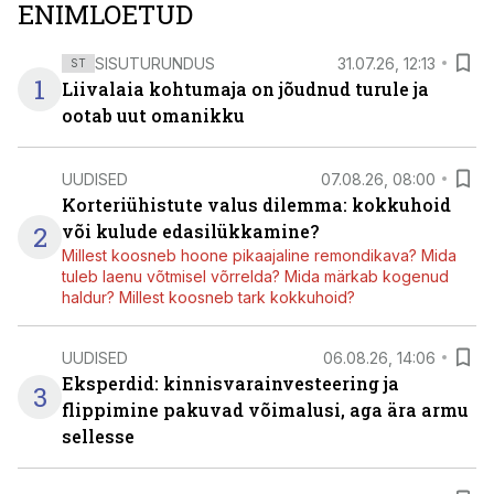
ENIMLOETUD
SISUTURUNDUS
31.07.26, 12:13
ST
1
Liivalaia kohtumaja on jõudnud turule ja
ootab uut omanikku
UUDISED
07.08.26, 08:00
Korteriühistute valus dilemma: kokkuhoid
2
või kulude edasilükkamine?
Millest koosneb hoone pikaajaline remondikava? Mida
tuleb laenu võtmisel võrrelda? Mida märkab kogenud
haldur? Millest koosneb tark kokkuhoid?
UUDISED
06.08.26, 14:06
Eksperdid: kinnisvarainvesteering ja
3
flippimine pakuvad võimalusi, aga ära armu
sellesse