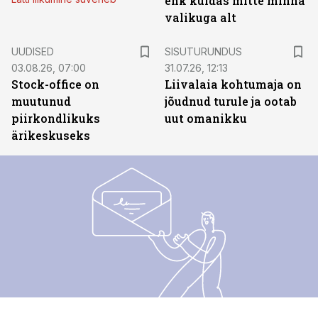
ehk kuidas mitte minna
valikuga alt
ST
UUDISED
SISUTURUNDUS
03.08.26, 07:00
31.07.26, 12:13
Stock-office on
Liivalaia kohtumaja on
muutunud
jõudnud turule ja ootab
piirkondlikuks
uut omanikku
ärikeskuseks