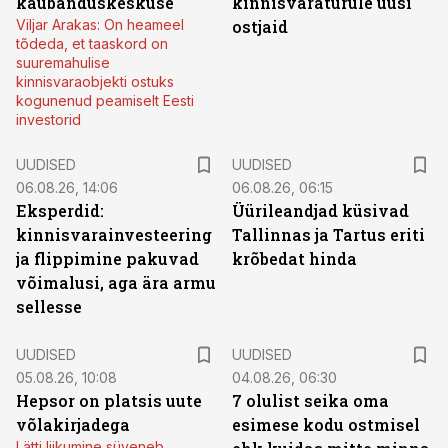
kaubanduskeskuse
kinnisvaraturule uusi
Viljar Arakas: On heameel
ostjaid
tõdeda, et taaskord on
suuremahulise
kinnisvaraobjekti ostuks
kogunenud peamiselt Eesti
investorid
UUDISED
UUDISED
06.08.26, 14:06
06.08.26, 06:15
Eksperdid:
Üürileandjad küsivad
kinnisvarainvesteering
Tallinnas ja Tartus eriti
ja flippimine pakuvad
krõbedat hinda
võimalusi, aga ära armu
sellesse
UUDISED
UUDISED
05.08.26, 10:08
04.08.26, 06:30
Hepsor on platsis uute
7 olulist seika oma
võlakirjadega
esimese kodu ostmisel
Lätti liikumine süveneb