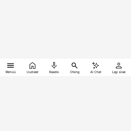
Menüü
Uudised
Raadio
Otsing
AI Chat
Logi sisse
Vana-Lõuna 39/1, 19094 Tallinn
(+372) 667 0111
kinnisvarauudised@kinnisvarauudised.ee