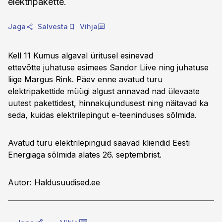
elektripakette.
Jaga
Salvesta
Vihja
Kell 11 Kumus algaval üritusel esinevad
ettevõtte juhatuse esimees Sandor Liive ning juhatuse
liige Margus Rink. Päev enne avatud turu
elektripakettide müügi algust annavad nad ülevaate
uutest pakettidest, hinnakujundusest ning näitavad ka
seda, kuidas elektrilepingut e-teeninduses sõlmida.
Avatud turu elektrilepinguid saavad kliendid Eesti
Energiaga sõlmida alates 26. septembrist.
Autor: Haldusuudised.ee