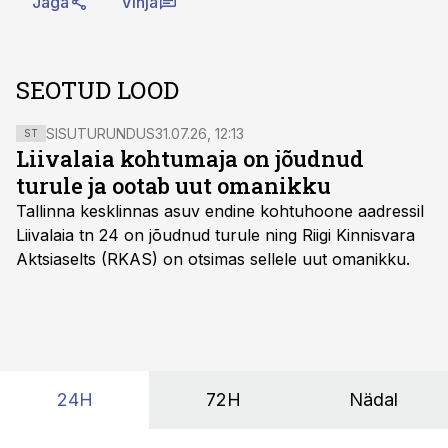
Jaga
Vihja
SEOTUD LOOD
SISUTURUNDUS
31.07.26, 12:13
ST
Liivalaia kohtumaja on jõudnud
turule ja ootab uut omanikku
Tallinna kesklinnas asuv endine kohtuhoone aadressil
Liivalaia tn 24 on jõudnud turule ning Riigi Kinnisvara
Aktsiaselts (RKAS) on otsimas sellele uut omanikku.
24H
72H
Nädal