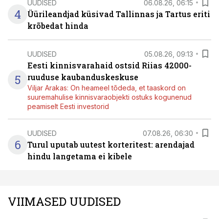
UUDISED
06.08.26, 06:15
4
Üürileandjad küsivad Tallinnas ja Tartus eriti
krõbedat hinda
UUDISED
05.08.26, 09:13
Eesti kinnisvarahaid ostsid Riias 42000-
5
ruuduse kaubanduskeskuse
Viljar Arakas: On heameel tõdeda, et taaskord on
suuremahulise kinnisvaraobjekti ostuks kogunenud
peamiselt Eesti investorid
UUDISED
07.08.26, 06:30
6
Turul uputab uutest korteritest: arendajad
hindu langetama ei kibele
VIIMASED UUDISED