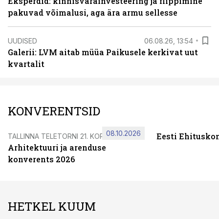
Eksperdid: kinnisvarainvesteering ja flippimine
pakuvad võimalusi, aga ära armu sellesse
UUDISED
06.08.26, 13:54
Galerii: LVM aitab müüa Paikusele kerkivat uut
kvartalit
KONVERENTSID
08.10.2026
Eesti Ehitusko
TALLINNA TELETORNI 21. KORRUSEL
Arhitektuuri ja arenduse
konverents 2026
HETKEL KUUM