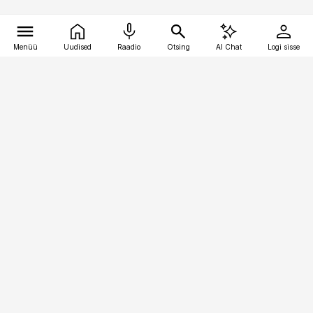
Menüü
Uudised
Raadio
Otsing
AI Chat
Logi sisse
Vana-Lõuna 39/1, 19094 Tallinn
(+372) 667 0111
kinnisvarauudised@kinnisvarauudised.ee
Telli
Reklaam
Firmast
Sisu kasutamisõigused
Ajakirjaniku
eetikakoodeks
Üldtingimused
Privaatsustingimused
Küpsiste poliitika
KKK
Eesti Meediaettevõtete
Eelistuste haldamine