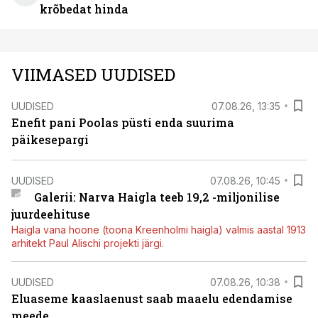
krõbedat hinda
VIIMASED UUDISED
UUDISED
07.08.26, 13:35
Enefit pani Poolas püsti enda suurima
päikesepargi
UUDISED
07.08.26, 10:45
Galerii: Narva Haigla teeb 19,2 -miljonilise
juurdeehituse
Haigla vana hoone (toona Kreenholmi haigla) valmis aastal 1913
arhitekt Paul Alischi projekti järgi.
UUDISED
07.08.26, 10:38
Eluaseme kaaslaenust saab maaelu edendamise
meede