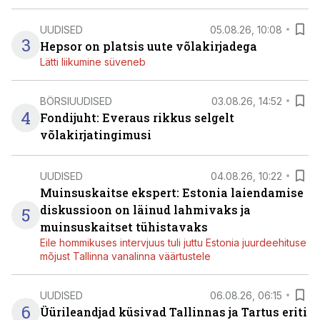
UUDISED
05.08.26, 10:08
3
Hepsor on platsis uute võlakirjadega
Lätti liikumine süveneb
BÖRSIUUDISED
03.08.26, 14:52
4
Fondijuht: Everaus rikkus selgelt
võlakirjatingimusi
UUDISED
04.08.26, 10:22
Muinsuskaitse ekspert: Estonia laiendamise
diskussioon on läinud lahmivaks ja
5
muinsuskaitset tühistavaks
Eile hommikuses intervjuus tuli juttu Estonia juurdeehituse
mõjust Tallinna vanalinna väärtustele
UUDISED
06.08.26, 06:15
6
Üürileandjad küsivad Tallinnas ja Tartus eriti