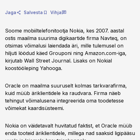
Jaga
Salvesta
Vihja
Soome mobiiltelefonitootja Nokia, kes 2007. aastal
ostis maailma suurima digikaartide firma Navteq, on
otsimas võimalusi laiendada äri, mille tulemusel on
hiljuti löödud käed Grouponi ning Amazon.com-iga,
kirjutab Wall Street Journal. Lisaks on Nokial
koostööleping Yahooga.
Oracle on maailma suuruselt kolmas tarkvarafirma,
kuid müüb äriklientidele ka raudvara. Firma näeb
tehingut võimalusena integreerida oma toodetesse
võimekat kaardisüsteemi.
Nokia on väidetavalt huvitatud faktist, et Oracle müüb
enda tooteid äriklientidele, millega nad saaksid ligipääsu