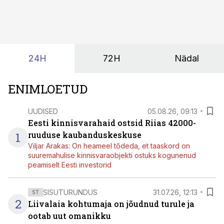
kirjeldused kogunevad erinevatesse süsteemidesse
ning lõpuks on tükk tegu, et üldse aru saada, kus
midagi asub. Ent see kõik saab tehisintellekti abiga olla
kordades lihtsam.
24H
72H
Nädal
ENIMLOETUD
UUDISED
05.08.26, 09:13
Eesti kinnisvarahaid ostsid Riias 42000-
1
ruuduse kaubanduskeskuse
Viljar Arakas: On heameel tõdeda, et taaskord on
suuremahulise kinnisvaraobjekti ostuks kogunenud
peamiselt Eesti investorid
SISUTURUNDUS
31.07.26, 12:13
ST
2
Liivalaia kohtumaja on jõudnud turule ja
ootab uut omanikku