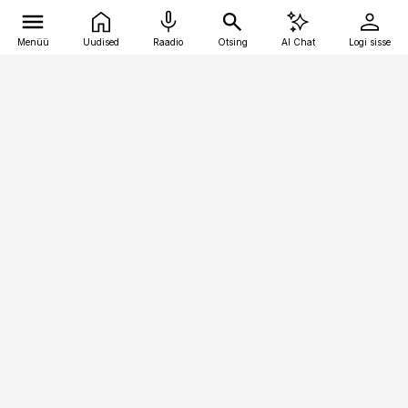
Menüü
Uudised
Raadio
Otsing
AI Chat
Logi sisse
Vana-Lõuna 39/1, 19094 Tallinn
(+372) 667 0111
kinnisvarauudised@kinnisvarauudised.ee
Telli
Reklaam
Firmast
Sisu kasutamisõigused
Ajakirjaniku
eetikakoodeks
Üldtingimused
Privaatsustingimused
Küpsiste poliitika
KKK
Eesti Meediaettevõtete
Eelistuste haldamine