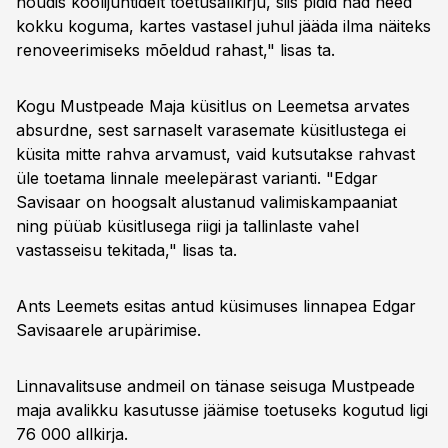
nõudis koolijuhtidelt toetusallkirju, siis pidid nad need
kokku koguma, kartes vastasel juhul jääda ilma näiteks
renoveerimiseks mõeldud rahast," lisas ta.
Kogu Mustpeade Maja küsitlus on Leemetsa arvates
absurdne, sest sarnaselt varasemate küsitlustega ei
küsita mitte rahva arvamust, vaid kutsutakse rahvast
üle toetama linnale meelepärast varianti. "Edgar
Savisaar on hoogsalt alustanud valimiskampaaniat
ning püüab küsitlusega riigi ja tallinlaste vahel
vastasseisu tekitada," lisas ta.
Ants Leemets esitas antud küsimuses linnapea Edgar
Savisaarele arupärimise.
Linnavalitsuse andmeil on tänase seisuga Mustpeade
maja avalikku kasutusse jäämise toetuseks kogutud ligi
76 000 allkirja.