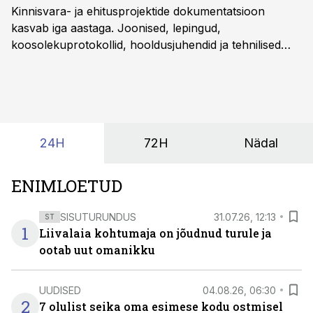
Kinnisvara- ja ehitusprojektide dokumentatsioon
kasvab iga aastaga. Joonised, lepingud,
koosolekuprotokollid, hooldusjuhendid ja tehnilised
kirjeldused kogunevad erinevatesse süsteemidesse
ning lõpuks on tükk tegu, et üldse aru saada, kus
midagi asub. Ent see kõik saab tehisintellekti abiga olla
kordades lihtsam.
24H
72H
Nädal
ENIMLOETUD
SISUTURUNDUS
31.07.26, 12:13
ST
1
Liivalaia kohtumaja on jõudnud turule ja
ootab uut omanikku
UUDISED
04.08.26, 06:30
2
7 olulist seika oma esimese kodu ostmisel