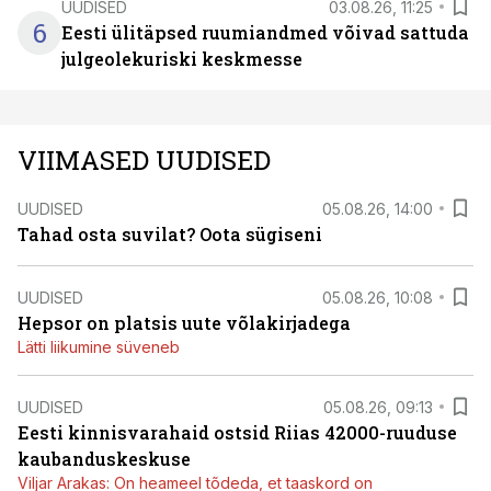
UUDISED
03.08.26, 11:25
6
Eesti ülitäpsed ruumiandmed võivad sattuda
julgeolekuriski keskmesse
VIIMASED UUDISED
UUDISED
05.08.26, 14:00
Tahad osta suvilat? Oota sügiseni
UUDISED
05.08.26, 10:08
Hepsor on platsis uute võlakirjadega
Lätti liikumine süveneb
UUDISED
05.08.26, 09:13
Eesti kinnisvarahaid ostsid Riias 42000-ruuduse
kaubanduskeskuse
Viljar Arakas: On heameel tõdeda, et taaskord on