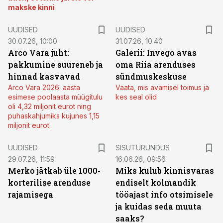
makske kinni
UUDISED
UUDISED
30.07.26, 10:00
31.07.26, 10:40
Arco Vara juht:
Galerii: Invego avas
pakkumine suureneb ja
oma Riia arenduses
hinnad kasvavad
sündmuskeskuse
Arco Vara 2026. aasta
Vaata, mis avamisel toimus ja
esimese poolaasta müügitulu
kes seal olid
oli 4,32 miljonit eurot ning
puhaskahjumiks kujunes 1,15
miljonit eurot.
ST
UUDISED
SISUTURUNDUS
29.07.26, 11:59
16.06.26, 09:56
Merko jätkab üle 1000-
Miks kulub kinnisvaras
korterilise arenduse
endiselt kolmandik
rajamisega
tööajast info otsimisele
ja kuidas seda muuta
saaks?