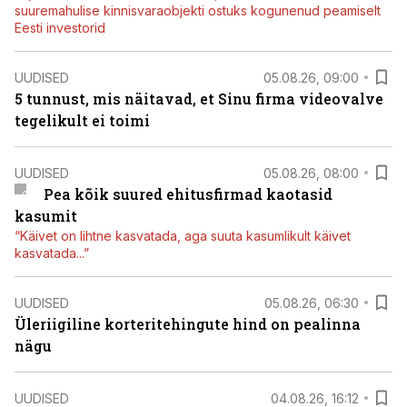
suuremahulise kinnisvaraobjekti ostuks kogunenud peamiselt
Eesti investorid
UUDISED
05.08.26, 09:00
5 tunnust, mis näitavad, et Sinu firma videovalve
tegelikult ei toimi
UUDISED
05.08.26, 08:00
Pea kõik suured ehitusfirmad kaotasid
kasumit
“Käivet on lihtne kasvatada, aga suuta kasumlikult käivet
kasvatada...”
UUDISED
05.08.26, 06:30
Üleriigiline korteritehingute hind on pealinna
nägu
UUDISED
04.08.26, 16:12