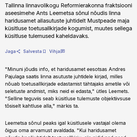
Tallinna linnavolikogu Reformierakonna fraktsiooni
aseesimehe Ants Leemetsa sõnul nõudis linna
haridusamet allasutuste juhtidelt Mustpeade maja
küsitluse toetusallkirjade kogumist, muutes sellega
küsitluse tulemused kaheldavaks.
Jaga
Salvesta
Vihja
"Minuni jõudis info, et haridusamet eesotsas Andres
Pajulaga saatis linna asutuste juhtidele kirjad, milles
nõuab toetusallkirjade edastamist tähtajaks ametile või
seletuste andmist, miks neid ei edasta," ütles Leemets.
"Selline teguviis seab küsitluse tulemuste objektiivsuse
tõsiselt kahtluse alla," märkis ta.
Leemetsa sõnul peaks igal küsitlusele vastajal olema
õigus oma arvamust avaldada. "Kui haridusamet